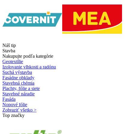
Náš tip
Stavba
Nakupujte podľa kategórie
Geotextílie
Izolovanie vlhkosti a radónu
Suchá výstavba
Fasádne obklady
Stavebná chémia
Plachty, fólie a siete
Stavebné náradie
Fasáda
Nopové fólie
Zobraziť všetko >
Top značky