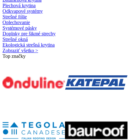
Plechová krytina
Odkvapové systémy
Strešné fólie
Oplechovanie
Systémové pásky
Doplnky pre šikmé strechy
Strešné okná
Ekologická strešná krytina
Zobraziť všetko >
Top značky