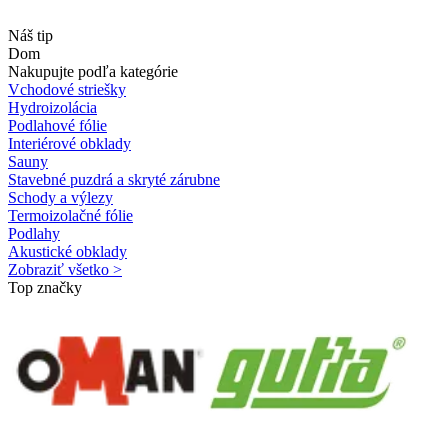
Náš tip
Dom
Nakupujte podľa kategórie
Vchodové striešky
Hydroizolácia
Podlahové fólie
Interiérové obklady
Sauny
Stavebné puzdrá a skryté zárubne
Schody a výlezy
Termoizolačné fólie
Podlahy
Akustické obklady
Zobraziť všetko >
Top značky