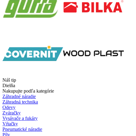
Náš tip
Dielňa
Nakupujte podľa kategórie
Záhradné náradie
Záhradná technika
Odevy
Zváračky
Vysávače a fukáry
Vŕtačky
Pneumatické náradie
Píly