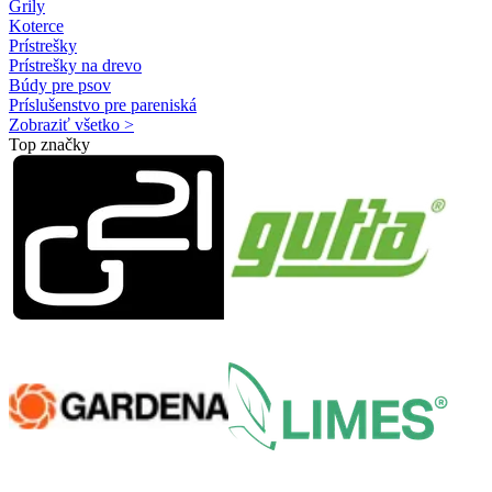
Grily
Koterce
Prístrešky
Prístrešky na drevo
Búdy pre psov
Príslušenstvo pre pareniská
Zobraziť všetko >
Top značky