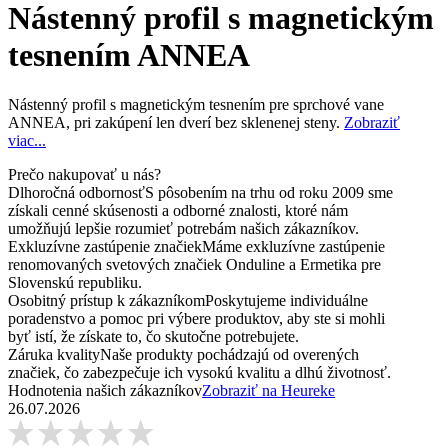
Nástenný profil s magnetickým
tesnením ANNEA
Nástenný profil s magnetickým tesnením pre sprchové vane
ANNEA, pri zakúpení len dverí bez sklenenej steny.
Zobraziť
viac...
Prečo nakupovať u nás?
Dlhoročná odbornosť
S pôsobením na trhu od roku 2009 sme
získali cenné skúsenosti a odborné znalosti, ktoré nám
umožňujú lepšie rozumieť potrebám našich zákazníkov.
Exkluzívne zastúpenie značiek
Máme exkluzívne zastúpenie
renomovaných svetových značiek Onduline a Ermetika pre
Slovenskú republiku.
Osobitný prístup k zákazníkom
Poskytujeme individuálne
poradenstvo a pomoc pri výbere produktov, aby ste si mohli
byť istí, že získate to, čo skutočne potrebujete.
Záruka kvality
Naše produkty pochádzajú od overených
značiek, čo zabezpečuje ich vysokú kvalitu a dlhú životnosť.
Hodnotenia našich zákazníkov
Zobraziť na Heureke
26.07.2026