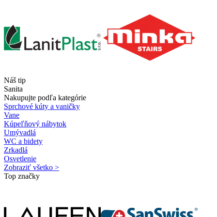
Náš tip
Sanita
Nakupujte podľa kategórie
Sprchové kúty a vaničky
Vane
Kúpeľňový nábytok
Umývadlá
WC a bidety
Zrkadlá
Osvetlenie
Zobraziť všetko >
Top značky