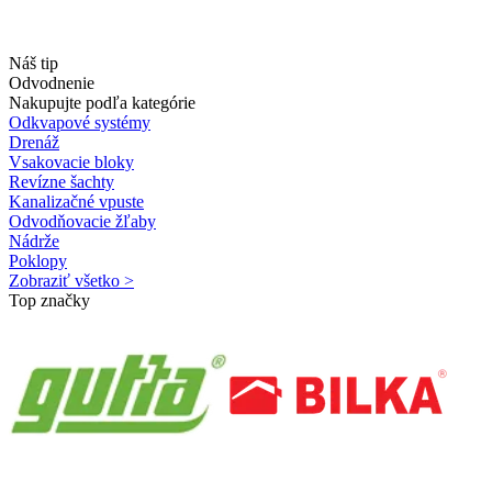
Náš tip
Odvodnenie
Nakupujte podľa kategórie
Odkvapové systémy
Drenáž
Vsakovacie bloky
Revízne šachty
Kanalizačné vpuste
Odvodňovacie žľaby
Nádrže
Poklopy
Zobraziť všetko >
Top značky