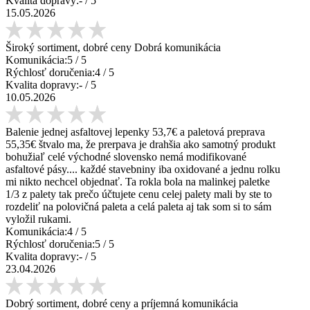
Kvalita dopravy:
-
/ 5
15.05.2026
Široký sortiment, dobré ceny Dobrá komunikácia
Komunikácia:
5
/ 5
Rýchlosť doručenia:
4
/ 5
Kvalita dopravy:
-
/ 5
10.05.2026
Balenie jednej asfaltovej lepenky 53,7€ a paletová preprava
55,35€ štvalo ma, že prerpava je drahšia ako samotný produkt
bohužiaľ celé východné slovensko nemá modifikované
asfaltové pásy.... každé stavebniny iba oxidované a jednu rolku
mi nikto nechcel objednať. Ta rokla bola na malinkej paletke
1/3 z palety tak prečo účtujete cenu celej palety mali by ste to
rozdeliť na polovičná paleta a celá paleta aj tak som si to sám
vyložil rukami.
Komunikácia:
4
/ 5
Rýchlosť doručenia:
5
/ 5
Kvalita dopravy:
-
/ 5
23.04.2026
Dobrý sortiment, dobré ceny a príjemná komunikácia