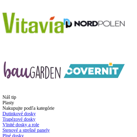
Náš tip
Plasty
Nakupujte podľa kategórie
Dutinkové dosky
Trapézové dosky
Vlnité dosky a role
Stenové a strešné panely
Plné dosky