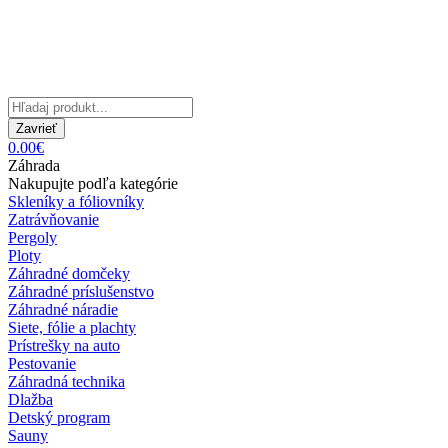
Zavrieť
0.00€
Záhrada
Nakupujte podľa kategórie
Skleníky a fóliovníky
Zatrávňovanie
Pergoly
Ploty
Záhradné domčeky
Záhradné príslušenstvo
Záhradné náradie
Siete, fólie a plachty
Prístrešky na auto
Pestovanie
Záhradná technika
Dlažba
Detský program
Sauny