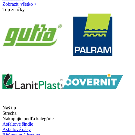
Zobraziť všetko >
Top značky
Náš tip
Strecha
Nakupujte podľa kategórie
Asfaltové šindle
Asfaltové pásy
Bitúmenová krytina