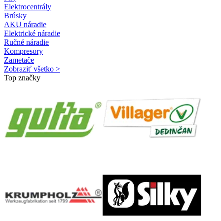
Elektrocentrály
Brúsky
AKU náradie
Elektrické náradie
Ručné náradie
Kompresory
Zametače
Zobraziť všetko >
Top značky