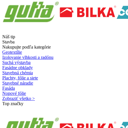
Náš tip
Stavba
Nakupujte podľa kategórie
Geotextílie
Izolovanie vlhkosti a radónu
Suchá výstavba
Fasádne obklady
Stavebná chémia
Plachty, fólie a siete
Stavebné náradie
Fasáda
Nopové fólie
Zobraziť všetko >
Top značky