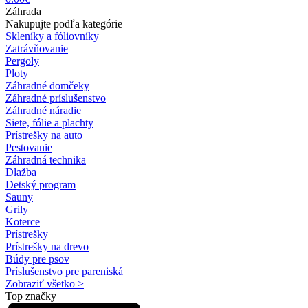
Záhrada
Nakupujte podľa kategórie
Skleníky a fóliovníky
Zatrávňovanie
Pergoly
Ploty
Záhradné domčeky
Záhradné príslušenstvo
Záhradné náradie
Siete, fólie a plachty
Prístrešky na auto
Pestovanie
Záhradná technika
Dlažba
Detský program
Sauny
Grily
Koterce
Prístrešky
Prístrešky na drevo
Búdy pre psov
Príslušenstvo pre pareniská
Zobraziť všetko >
Top značky