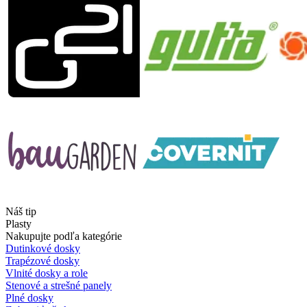
Náš tip
Plasty
Nakupujte podľa kategórie
Dutinkové dosky
Trapézové dosky
Vlnité dosky a role
Stenové a strešné panely
Plné dosky