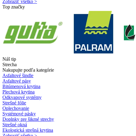
Zobraziť všetko >
Top značky
Náš tip
Strecha
Nakupujte podľa kategórie
Asfaltové šindle
Asfaltové pásy
Bitúmenová krytina
Plechová krytina
Odkvapové systémy
Strešné fólie
Oplechovanie
Systémové pásky
Doplnky pre šikmé strechy
Strešné okná
Ekologická strešná krytina
Zobraziť všetko >