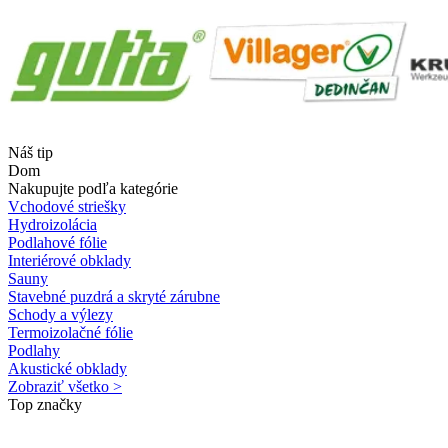
Náš tip
Dom
Nakupujte podľa kategórie
Vchodové striešky
Hydroizolácia
Podlahové fólie
Interiérové obklady
Sauny
Stavebné puzdrá a skryté zárubne
Schody a výlezy
Termoizolačné fólie
Podlahy
Akustické obklady
Zobraziť všetko >
Top značky