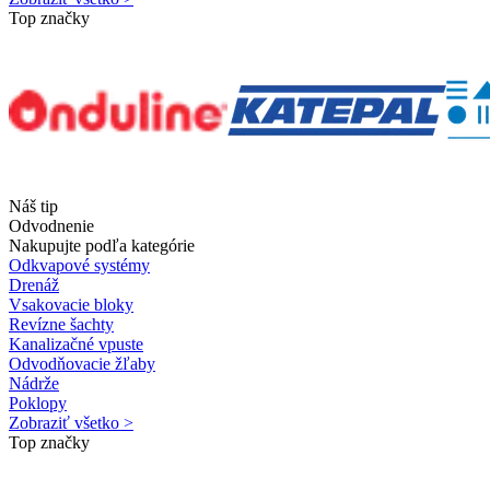
Top značky
Náš tip
Odvodnenie
Nakupujte podľa kategórie
Odkvapové systémy
Drenáž
Vsakovacie bloky
Revízne šachty
Kanalizačné vpuste
Odvodňovacie žľaby
Nádrže
Poklopy
Zobraziť všetko >
Top značky