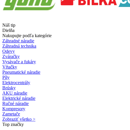
Náš tip
Dielňa
Nakupujte podľa kategórie
Záhradné náradie
Záhradná technika
Odevy
Zváračky
Vysávače a fukáry
Vŕtačky
Pneumatické náradie
Píly
Elektrocentrály
Brúsky
AKU náradie
Elektrické náradie
Ručné náradie
Kompresory
Zametače
Zobraziť všetko >
Top značky