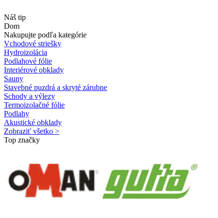
Náš tip
Dom
Nakupujte podľa kategórie
Vchodové striešky
Hydroizolácia
Podlahové fólie
Interiérové obklady
Sauny
Stavebné puzdrá a skryté zárubne
Schody a výlezy
Termoizolačné fólie
Podlahy
Akustické obklady
Zobraziť všetko >
Top značky