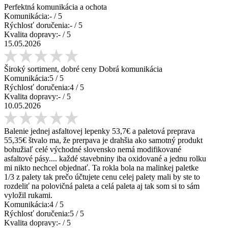
Perfektná komunikácia a ochota
Komunikácia:
-
/ 5
Rýchlosť doručenia:
-
/ 5
Kvalita dopravy:
-
/ 5
15.05.2026
Široký sortiment, dobré ceny Dobrá komunikácia
Komunikácia:
5
/ 5
Rýchlosť doručenia:
4
/ 5
Kvalita dopravy:
-
/ 5
10.05.2026
Balenie jednej asfaltovej lepenky 53,7€ a paletová preprava
55,35€ štvalo ma, že prerpava je drahšia ako samotný produkt
bohužiaľ celé východné slovensko nemá modifikované
asfaltové pásy.... každé stavebniny iba oxidované a jednu rolku
mi nikto nechcel objednať. Ta rokla bola na malinkej paletke
1/3 z palety tak prečo účtujete cenu celej palety mali by ste to
rozdeliť na polovičná paleta a celá paleta aj tak som si to sám
vyložil rukami.
Komunikácia:
4
/ 5
Rýchlosť doručenia:
5
/ 5
Kvalita dopravy:
-
/ 5