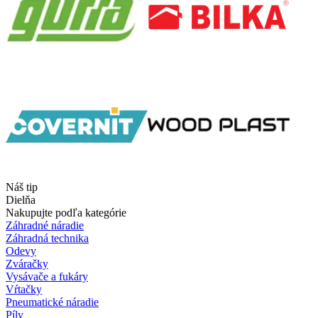
Náš tip
Dielňa
Nakupujte podľa kategórie
Záhradné náradie
Záhradná technika
Odevy
Zváračky
Vysávače a fukáry
Vŕtačky
Pneumatické náradie
Píly