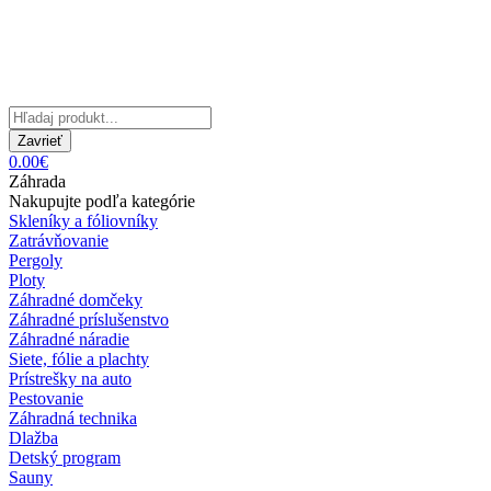
Zavrieť
0.00€
Záhrada
Nakupujte podľa kategórie
Skleníky a fóliovníky
Zatrávňovanie
Pergoly
Ploty
Záhradné domčeky
Záhradné príslušenstvo
Záhradné náradie
Siete, fólie a plachty
Prístrešky na auto
Pestovanie
Záhradná technika
Dlažba
Detský program
Sauny