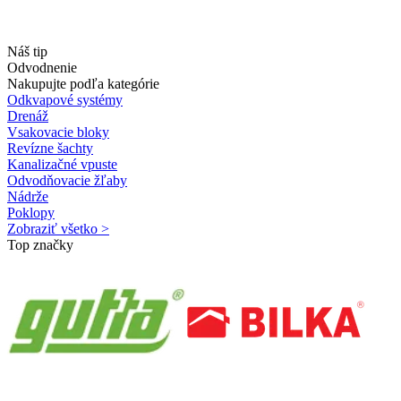
Náš tip
Odvodnenie
Nakupujte podľa kategórie
Odkvapové systémy
Drenáž
Vsakovacie bloky
Revízne šachty
Kanalizačné vpuste
Odvodňovacie žľaby
Nádrže
Poklopy
Zobraziť všetko >
Top značky