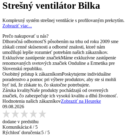
Strešný ventilátor Bilka
Komplexný systém strešnej ventilácie s profilovaným prekrytím.
Zobraziť viac...
Prečo nakupovať u nás?
Dlhoročná odbornosť
S pôsobením na trhu od roku 2009 sme
získali cenné skúsenosti a odborné znalosti, ktoré nám
umožňujú lepšie rozumieť potrebám našich zákazníkov.
Exkluzívne zastúpenie značiek
Máme exkluzívne zastúpenie
renomovaných svetových značiek Onduline a Ermetika pre
Slovenskú republiku.
Osobitný prístup k zákazníkom
Poskytujeme individuálne
poradenstvo a pomoc pri výbere produktov, aby ste si mohli
byť istí, že získate to, čo skutočne potrebujete.
Záruka kvality
Naše produkty pochádzajú od overených
značiek, čo zabezpečuje ich vysokú kvalitu a dlhú životnosť.
Hodnotenia našich zákazníkov
Zobraziť na Heureke
09.08.2026
dodane v predstihu
Komunikácia:
4
/ 5
Rýchlosť doručenia:
5
/ 5