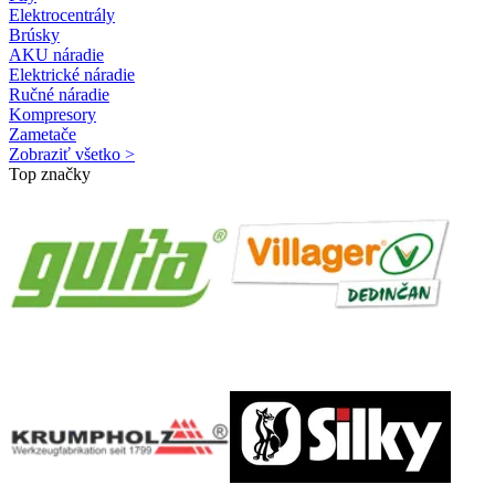
Elektrocentrály
Brúsky
AKU náradie
Elektrické náradie
Ručné náradie
Kompresory
Zametače
Zobraziť všetko >
Top značky