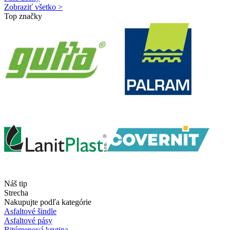
Zobraziť všetko >
Top značky
Náš tip
Strecha
Nakupujte podľa kategórie
Asfaltové šindle
Asfaltové pásy
Bitúmenová krytina