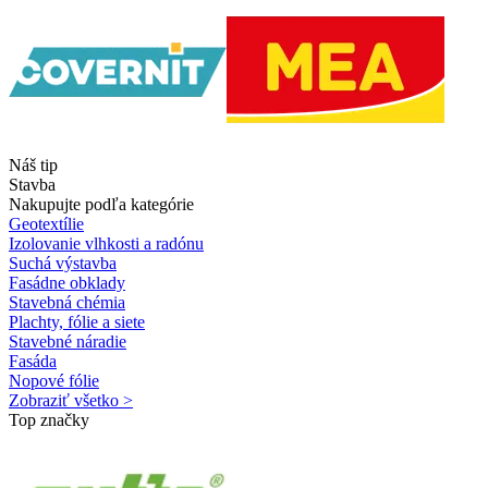
Náš tip
Stavba
Nakupujte podľa kategórie
Geotextílie
Izolovanie vlhkosti a radónu
Suchá výstavba
Fasádne obklady
Stavebná chémia
Plachty, fólie a siete
Stavebné náradie
Fasáda
Nopové fólie
Zobraziť všetko >
Top značky