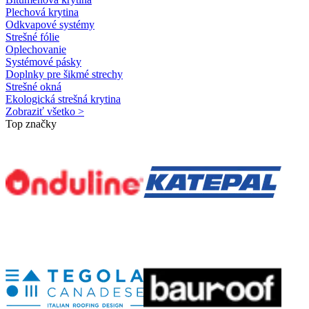
Plechová krytina
Odkvapové systémy
Strešné fólie
Oplechovanie
Systémové pásky
Doplnky pre šikmé strechy
Strešné okná
Ekologická strešná krytina
Zobraziť všetko >
Top značky