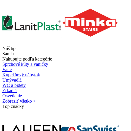
Náš tip
Sanita
Nakupujte podľa kategórie
Sprchové kúty a vaničky
Vane
Kúpeľňový nábytok
Umývadlá
WC a bidety
Zrkadlá
Osvetlenie
Zobraziť všetko >
Top značky