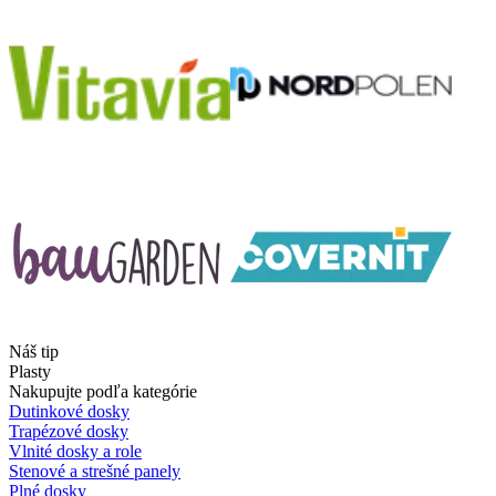
Náš tip
Plasty
Nakupujte podľa kategórie
Dutinkové dosky
Trapézové dosky
Vlnité dosky a role
Stenové a strešné panely
Plné dosky