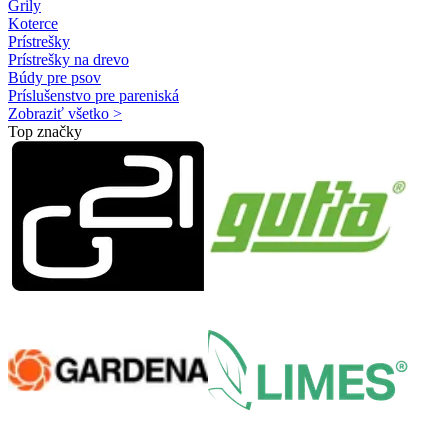
Grily
Koterce
Prístrešky
Prístrešky na drevo
Búdy pre psov
Príslušenstvo pre pareniská
Zobraziť všetko >
Top značky