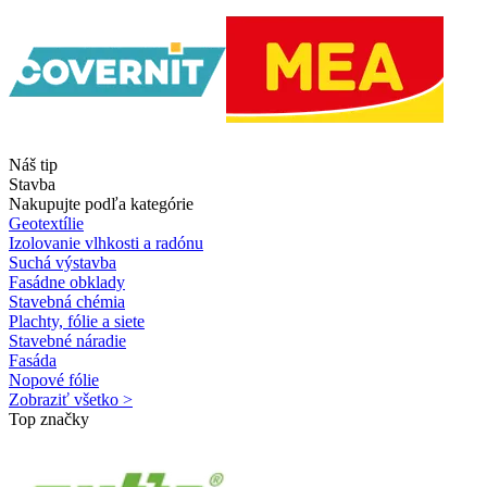
Náš tip
Stavba
Nakupujte podľa kategórie
Geotextílie
Izolovanie vlhkosti a radónu
Suchá výstavba
Fasádne obklady
Stavebná chémia
Plachty, fólie a siete
Stavebné náradie
Fasáda
Nopové fólie
Zobraziť všetko >
Top značky