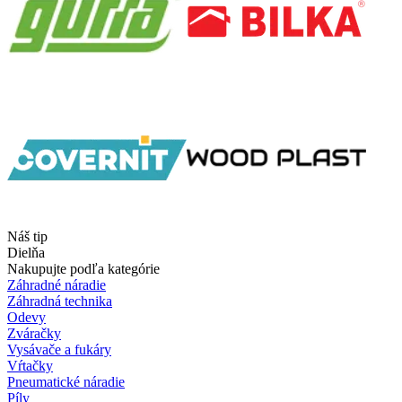
Náš tip
Dielňa
Nakupujte podľa kategórie
Záhradné náradie
Záhradná technika
Odevy
Zváračky
Vysávače a fukáry
Vŕtačky
Pneumatické náradie
Píly