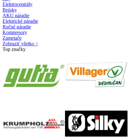
Elektrocentrály
Brúsky
AKU náradie
Elektrické náradie
Ručné náradie
Kompresory
Zametače
Zobraziť všetko >
Top značky