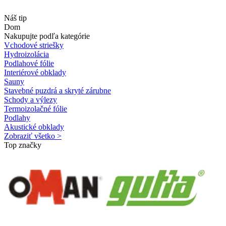
Náš tip
Dom
Nakupujte podľa kategórie
Vchodové striešky
Hydroizolácia
Podlahové fólie
Interiérové obklady
Sauny
Stavebné puzdrá a skryté zárubne
Schody a výlezy
Termoizolačné fólie
Podlahy
Akustické obklady
Zobraziť všetko >
Top značky