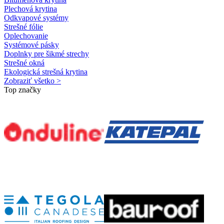
Plechová krytina
Odkvapové systémy
Strešné fólie
Oplechovanie
Systémové pásky
Doplnky pre šikmé strechy
Strešné okná
Ekologická strešná krytina
Zobraziť všetko >
Top značky