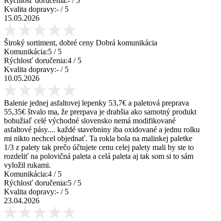
Rýchlosť doručenia:
-
/ 5
Kvalita dopravy:
-
/ 5
15.05.2026
Široký sortiment, dobré ceny Dobrá komunikácia
Komunikácia:
5
/ 5
Rýchlosť doručenia:
4
/ 5
Kvalita dopravy:
-
/ 5
10.05.2026
Balenie jednej asfaltovej lepenky 53,7€ a paletová preprava
55,35€ štvalo ma, že prerpava je drahšia ako samotný produkt
bohužiaľ celé východné slovensko nemá modifikované
asfaltové pásy.... každé stavebniny iba oxidované a jednu rolku
mi nikto nechcel objednať. Ta rokla bola na malinkej paletke
1/3 z palety tak prečo účtujete cenu celej palety mali by ste to
rozdeliť na polovičná paleta a celá paleta aj tak som si to sám
vyložil rukami.
Komunikácia:
4
/ 5
Rýchlosť doručenia:
5
/ 5
Kvalita dopravy:
-
/ 5
23.04.2026