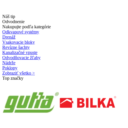
Náš tip
Odvodnenie
Nakupujte podľa kategórie
Odkvapové systémy
Drenáž
Vsakovacie bloky
Revízne šachty
Kanalizačné vpuste
Odvodňovacie žľaby
Nádrže
Poklopy
Zobraziť všetko >
Top značky