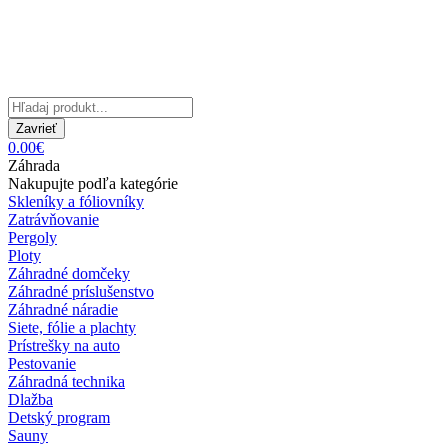
Zavrieť
0.00€
Záhrada
Nakupujte podľa kategórie
Skleníky a fóliovníky
Zatrávňovanie
Pergoly
Ploty
Záhradné domčeky
Záhradné príslušenstvo
Záhradné náradie
Siete, fólie a plachty
Prístrešky na auto
Pestovanie
Záhradná technika
Dlažba
Detský program
Sauny