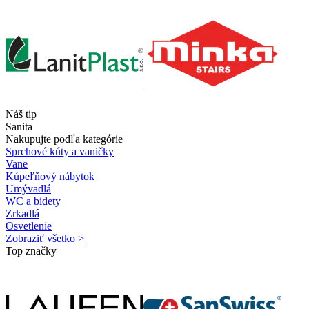
Náš tip
Sanita
Nakupujte podľa kategórie
Sprchové kúty a vaničky
Vane
Kúpeľňový nábytok
Umývadlá
WC a bidety
Zrkadlá
Osvetlenie
Zobraziť všetko >
Top značky