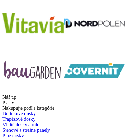
Náš tip
Plasty
Nakupujte podľa kategórie
Dutinkové dosky
Trapézové dosky
Vlnité dosky a role
Stenové a strešné panely
Plné dosky