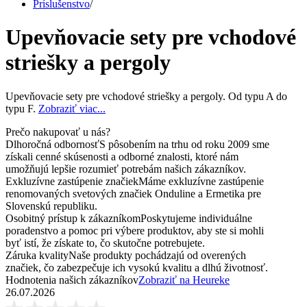
Príslušenstvo
/
Upevňovacie sety pre vchodové
striešky a pergoly
Upevňovacie sety pre vchodové striešky a pergoly. Od typu A do
typu F.
Zobraziť viac...
Prečo nakupovať u nás?
Dlhoročná odbornosť
S pôsobením na trhu od roku 2009 sme
získali cenné skúsenosti a odborné znalosti, ktoré nám
umožňujú lepšie rozumieť potrebám našich zákazníkov.
Exkluzívne zastúpenie značiek
Máme exkluzívne zastúpenie
renomovaných svetových značiek Onduline a Ermetika pre
Slovenskú republiku.
Osobitný prístup k zákazníkom
Poskytujeme individuálne
poradenstvo a pomoc pri výbere produktov, aby ste si mohli
byť istí, že získate to, čo skutočne potrebujete.
Záruka kvality
Naše produkty pochádzajú od overených
značiek, čo zabezpečuje ich vysokú kvalitu a dlhú životnosť.
Hodnotenia našich zákazníkov
Zobraziť na Heureke
26.07.2026