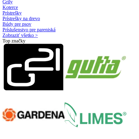
Grily
Koterce
Prístrešky
Prístrešky na drevo
Búdy pre psov
Príslušenstvo pre pareniská
Zobraziť všetko >
Top značky