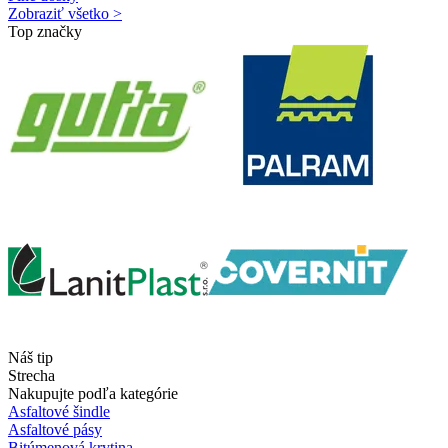
Zobraziť všetko >
Top značky
Náš tip
Strecha
Nakupujte podľa kategórie
Asfaltové šindle
Asfaltové pásy
Bitúmenová krytina