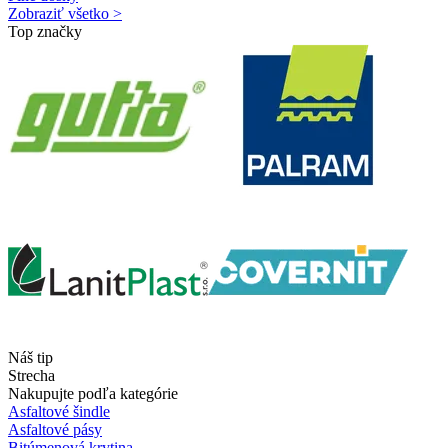
Zobraziť všetko >
Top značky
Náš tip
Strecha
Nakupujte podľa kategórie
Asfaltové šindle
Asfaltové pásy
Bitúmenová krytina