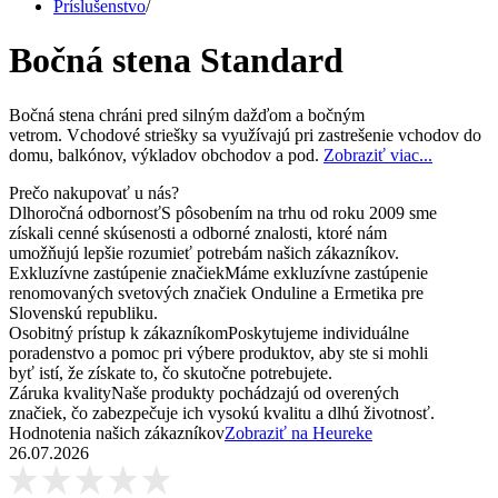
Príslušenstvo
/
Bočná stena Standard
Bočná stena chráni pred silným dažďom a bočným
vetrom. Vchodové striešky sa využívajú pri zastrešenie vchodov do
domu, balkónov, výkladov obchodov a pod.
Zobraziť viac...
Prečo nakupovať u nás?
Dlhoročná odbornosť
S pôsobením na trhu od roku 2009 sme
získali cenné skúsenosti a odborné znalosti, ktoré nám
umožňujú lepšie rozumieť potrebám našich zákazníkov.
Exkluzívne zastúpenie značiek
Máme exkluzívne zastúpenie
renomovaných svetových značiek Onduline a Ermetika pre
Slovenskú republiku.
Osobitný prístup k zákazníkom
Poskytujeme individuálne
poradenstvo a pomoc pri výbere produktov, aby ste si mohli
byť istí, že získate to, čo skutočne potrebujete.
Záruka kvality
Naše produkty pochádzajú od overených
značiek, čo zabezpečuje ich vysokú kvalitu a dlhú životnosť.
Hodnotenia našich zákazníkov
Zobraziť na Heureke
26.07.2026