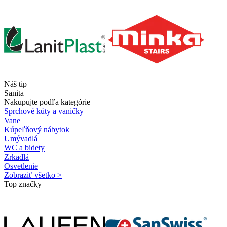
Náš tip
Sanita
Nakupujte podľa kategórie
Sprchové kúty a vaničky
Vane
Kúpeľňový nábytok
Umývadlá
WC a bidety
Zrkadlá
Osvetlenie
Zobraziť všetko >
Top značky