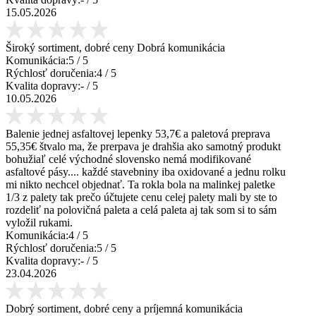
15.05.2026
Široký sortiment, dobré ceny Dobrá komunikácia
Komunikácia:
5
/ 5
Rýchlosť doručenia:
4
/ 5
Kvalita dopravy:
-
/ 5
10.05.2026
Balenie jednej asfaltovej lepenky 53,7€ a paletová preprava
55,35€ štvalo ma, že prerpava je drahšia ako samotný produkt
bohužiaľ celé východné slovensko nemá modifikované
asfaltové pásy.... každé stavebniny iba oxidované a jednu rolku
mi nikto nechcel objednať. Ta rokla bola na malinkej paletke
1/3 z palety tak prečo účtujete cenu celej palety mali by ste to
rozdeliť na polovičná paleta a celá paleta aj tak som si to sám
vyložil rukami.
Komunikácia:
4
/ 5
Rýchlosť doručenia:
5
/ 5
Kvalita dopravy:
-
/ 5
23.04.2026
Dobrý sortiment, dobré ceny a príjemná komunikácia