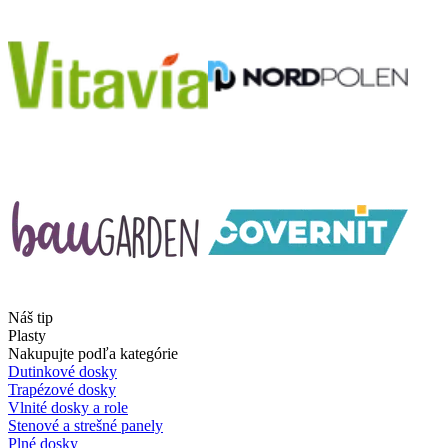
Náš tip
Plasty
Nakupujte podľa kategórie
Dutinkové dosky
Trapézové dosky
Vlnité dosky a role
Stenové a strešné panely
Plné dosky