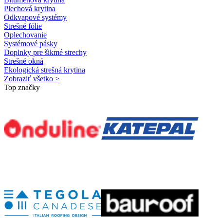
Plechová krytina
Odkvapové systémy
Strešné fólie
Oplechovanie
Systémové pásky
Doplnky pre šikmé strechy
Strešné okná
Ekologická strešná krytina
Zobraziť všetko >
Top značky