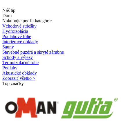
Náš tip
Dom
Nakupujte podľa kategórie
Vchodové striešky
Hydroizolácia
Podlahové fólie
Interiérové obklady
Sauny
Stavebné puzdrá a skryté zárubne
Schody a výlezy
Termoizolačné fólie
Podlahy
Akustické obklady
Zobraziť všetko >
Top značky