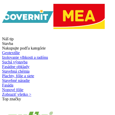
Náš tip
Stavba
Nakupujte podľa kategórie
Geotextílie
Izolovanie vlhkosti a radónu
Suchá výstavba
Fasádne obklady
Stavebná chémia
Plachty, fólie a siete
Stavebné náradie
Fasáda
Nopové fólie
Zobraziť všetko >
Top značky