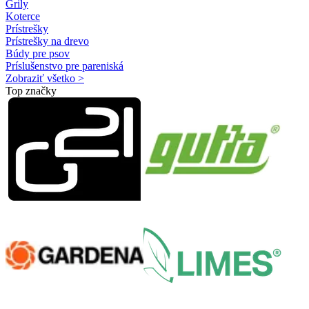
Grily
Koterce
Prístrešky
Prístrešky na drevo
Búdy pre psov
Príslušenstvo pre pareniská
Zobraziť všetko >
Top značky