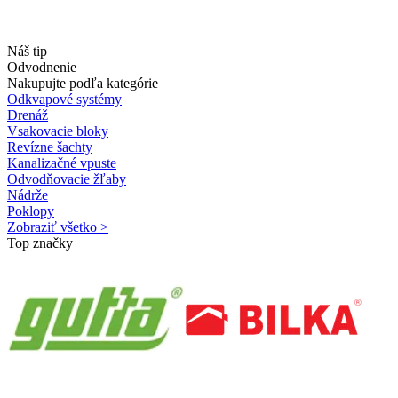
Náš tip
Odvodnenie
Nakupujte podľa kategórie
Odkvapové systémy
Drenáž
Vsakovacie bloky
Revízne šachty
Kanalizačné vpuste
Odvodňovacie žľaby
Nádrže
Poklopy
Zobraziť všetko >
Top značky