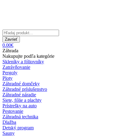
Zavrieť
0.00€
Záhrada
Nakupujte podľa kategórie
Skleníky a fóliovníky
Zatrávňovanie
Pergoly
Ploty
Záhradné domčeky
Záhradné príslušenstvo
Záhradné náradie
Siete, fólie a plachty
Prístrešky na auto
Pestovanie
Záhradná technika
Dlažba
Detský program
Sauny