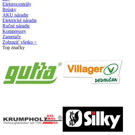
Elektrocentrály
Brúsky
AKU náradie
Elektrické náradie
Ručné náradie
Kompresory
Zametače
Zobraziť všetko >
Top značky