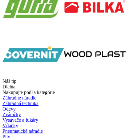
Náš tip
Dielňa
Nakupujte podľa kategórie
Záhradné náradie
Záhradná technika
Odevy
Zváračky
Vysávače a fukáry
Vŕtačky
Pneumatické náradie
Píly