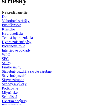
striešky
Najpredávanejšie
Dom
Vchodové striešky
Príslušenstvo
Klasické
Hydroizolácia
Tekutá hydroizolácia
Hydroizolačné pásy
Podlahové fólie
Interiérové obklady
WPC
SPC
Sauny
Fínske sauny
Stavebné puzdrá a skryté zárubne
Stavebné puzdrá
Skryté zárubne
Schody a výlezy
Podkrovné
Mlynárske
Schodiská
Dvierka a výlezy