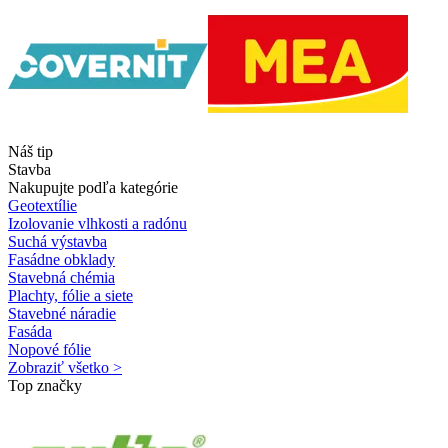
Náš tip
Stavba
Nakupujte podľa kategórie
Geotextílie
Izolovanie vlhkosti a radónu
Suchá výstavba
Fasádne obklady
Stavebná chémia
Plachty, fólie a siete
Stavebné náradie
Fasáda
Nopové fólie
Zobraziť všetko >
Top značky