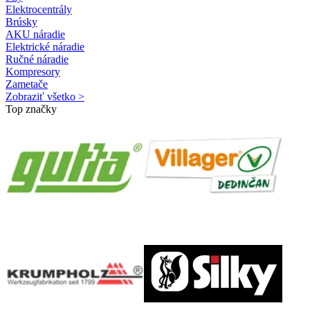
Elektrocentrály
Brúsky
AKU náradie
Elektrické náradie
Ručné náradie
Kompresory
Zametače
Zobraziť všetko >
Top značky