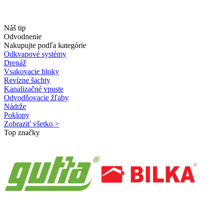
Náš tip
Odvodnenie
Nakupujte podľa kategórie
Odkvapové systémy
Drenáž
Vsakovacie bloky
Revízne šachty
Kanalizačné vpuste
Odvodňovacie žľaby
Nádrže
Poklopy
Zobraziť všetko >
Top značky