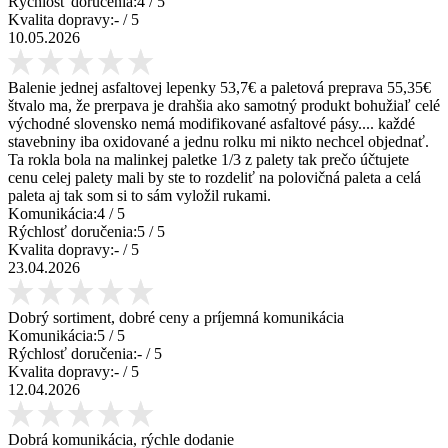
Rýchlosť doručenia:
4
/ 5
Kvalita dopravy:
-
/ 5
10.05.2026
Balenie jednej asfaltovej lepenky 53,7€ a paletová preprava 55,35€
štvalo ma, že prerpava je drahšia ako samotný produkt bohužiaľ celé
východné slovensko nemá modifikované asfaltové pásy.... každé
stavebniny iba oxidované a jednu rolku mi nikto nechcel objednať.
Ta rokla bola na malinkej paletke 1/3 z palety tak prečo účtujete
cenu celej palety mali by ste to rozdeliť na polovičná paleta a celá
paleta aj tak som si to sám vyložil rukami.
Komunikácia:
4
/ 5
Rýchlosť doručenia:
5
/ 5
Kvalita dopravy:
-
/ 5
23.04.2026
Dobrý sortiment, dobré ceny a príjemná komunikácia
Komunikácia:
5
/ 5
Rýchlosť doručenia:
-
/ 5
Kvalita dopravy:
-
/ 5
12.04.2026
Dobrá komunikácia, rýchle dodanie