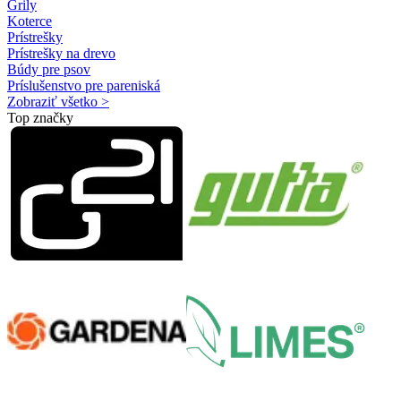
Grily
Koterce
Prístrešky
Prístrešky na drevo
Búdy pre psov
Príslušenstvo pre pareniská
Zobraziť všetko >
Top značky