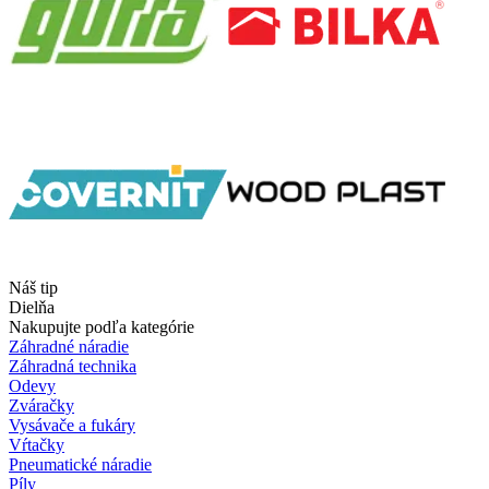
Náš tip
Dielňa
Nakupujte podľa kategórie
Záhradné náradie
Záhradná technika
Odevy
Zváračky
Vysávače a fukáry
Vŕtačky
Pneumatické náradie
Píly