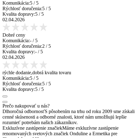
Komunikácia:
5
/ 5
Rýchlosť doručenia:
5
/ 5
Kvalita dopravy:
5
/ 5
02.04.2026
Dobré ceny
Komunikácia:
-
/ 5
Rýchlosť doručenia:
2
/ 5
Kvalita dopravy:
-
/ 5
02.04.2026
rýchle dodanie,dobrá kvalita tovaru
Komunikácia:
5
/ 5
Rýchlosť doručenia:
5
/ 5
Kvalita dopravy:
5
/ 5
Prečo nakupovať u nás?
Dlhoročná odbornosť
S pôsobením na trhu od roku 2009 sme získali
cenné skúsenosti a odborné znalosti, ktoré nám umožňujú lepšie
rozumieť potrebám našich zákazníkov.
Exkluzívne zastúpenie značiek
Máme exkluzívne zastúpenie
renomovaných svetových značiek Onduline a Ermetika pre