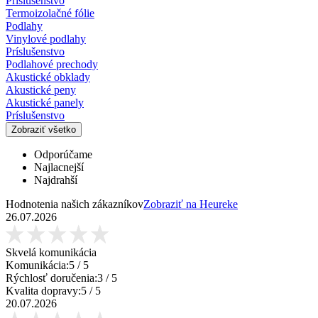
Príslušenstvo
Termoizolačné fólie
Podlahy
Vinylové podlahy
Príslušenstvo
Podlahové prechody
Akustické obklady
Akustické peny
Akustické panely
Príslušenstvo
Zobraziť všetko
Odporúčame
Najlacnejší
Najdrahší
Hodnotenia našich zákazníkov
Zobraziť na Heureke
26.07.2026
Skvelá komunikácia
Komunikácia:
5
/ 5
Rýchlosť doručenia:
3
/ 5
Kvalita dopravy:
5
/ 5
20.07.2026