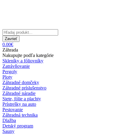
Zavrieť
0.00€
Záhrada
Nakupujte podľa kategórie
Skleníky a fóliovníky
Zatrávňovanie
Pergoly
Ploty
Záhradné domčeky
Záhradné príslušenstvo
Záhradné náradie
Siete, fólie a plachty
Prístrešky na auto
Pestovanie
Záhradná technika
Dlažba
Detský program
Sauny