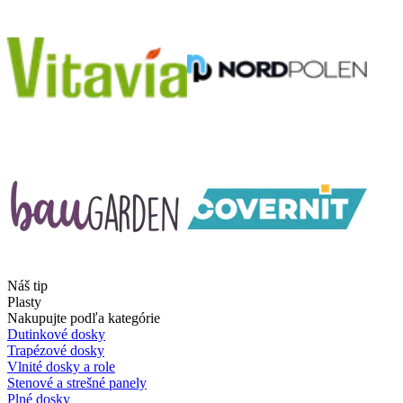
Náš tip
Plasty
Nakupujte podľa kategórie
Dutinkové dosky
Trapézové dosky
Vlnité dosky a role
Stenové a strešné panely
Plné dosky