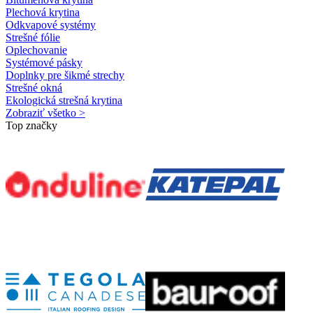
Plechová krytina
Odkvapové systémy
Strešné fólie
Oplechovanie
Systémové pásky
Doplnky pre šikmé strechy
Strešné okná
Ekologická strešná krytina
Zobraziť všetko >
Top značky