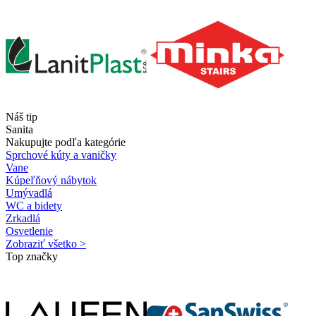
Náš tip
Sanita
Nakupujte podľa kategórie
Sprchové kúty a vaničky
Vane
Kúpeľňový nábytok
Umývadlá
WC a bidety
Zrkadlá
Osvetlenie
Zobraziť všetko >
Top značky