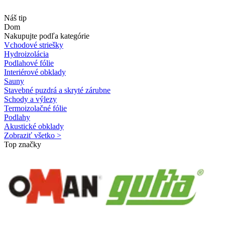
Náš tip
Dom
Nakupujte podľa kategórie
Vchodové striešky
Hydroizolácia
Podlahové fólie
Interiérové obklady
Sauny
Stavebné puzdrá a skryté zárubne
Schody a výlezy
Termoizolačné fólie
Podlahy
Akustické obklady
Zobraziť všetko >
Top značky