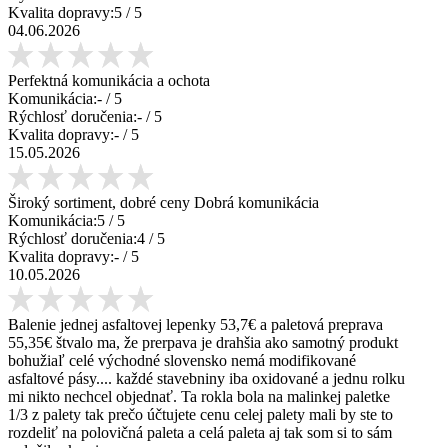
Kvalita dopravy:
5
/ 5
04.06.2026
Perfektná komunikácia a ochota
Komunikácia:
-
/ 5
Rýchlosť doručenia:
-
/ 5
Kvalita dopravy:
-
/ 5
15.05.2026
Široký sortiment, dobré ceny Dobrá komunikácia
Komunikácia:
5
/ 5
Rýchlosť doručenia:
4
/ 5
Kvalita dopravy:
-
/ 5
10.05.2026
Balenie jednej asfaltovej lepenky 53,7€ a paletová preprava
55,35€ štvalo ma, že prerpava je drahšia ako samotný produkt
bohužiaľ celé východné slovensko nemá modifikované
asfaltové pásy.... každé stavebniny iba oxidované a jednu rolku
mi nikto nechcel objednať. Ta rokla bola na malinkej paletke
1/3 z palety tak prečo účtujete cenu celej palety mali by ste to
rozdeliť na polovičná paleta a celá paleta aj tak som si to sám