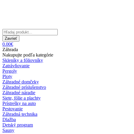
Zavrieť
0.00€
Záhrada
Nakupujte podľa kategórie
Skleníky a fóliovníky
Zatrávňovanie
Pergoly
Ploty
Záhradné domčeky
Záhradné príslušenstvo
Záhradné náradie
Siete, fólie a plachty
Prístrešky na auto
Pestovanie
Záhradná technika
Dlažba
Detský program
Sauny