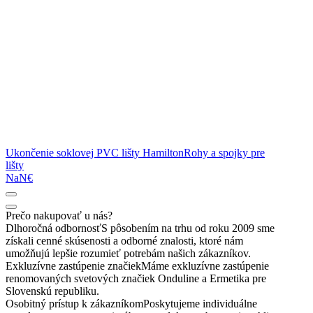
Ukončenie soklovej PVC lišty Hamilton
Rohy a spojky pre
lišty
NaN€
Prečo nakupovať u nás?
Dlhoročná odbornosť
S pôsobením na trhu od roku 2009 sme
získali cenné skúsenosti a odborné znalosti, ktoré nám
umožňujú lepšie rozumieť potrebám našich zákazníkov.
Exkluzívne zastúpenie značiek
Máme exkluzívne zastúpenie
renomovaných svetových značiek Onduline a Ermetika pre
Slovenskú republiku.
Osobitný prístup k zákazníkom
Poskytujeme individuálne