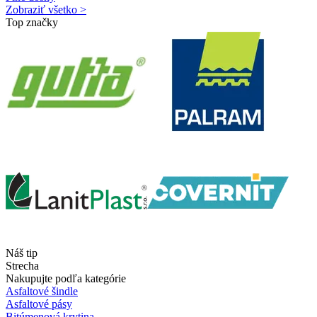
Zobraziť všetko >
Top značky
Náš tip
Strecha
Nakupujte podľa kategórie
Asfaltové šindle
Asfaltové pásy
Bitúmenová krytina