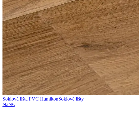
Soklová lišta PVC Hamilton
Soklové lišty
NaN€