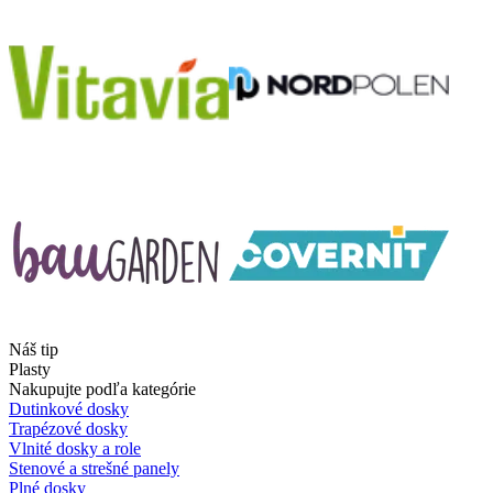
Náš tip
Plasty
Nakupujte podľa kategórie
Dutinkové dosky
Trapézové dosky
Vlnité dosky a role
Stenové a strešné panely
Plné dosky