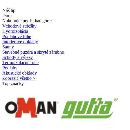
Náš tip
Dom
Nakupujte podľa kategórie
Vchodové striešky
Hydroizolácia
Podlahové fólie
Interiérové obklady
Sauny
Stavebné puzdrá a skryté zárubne
Schody a výlezy
Termoizolačné fólie
Podlahy
Akustické obklady
Zobraziť všetko >
Top značky