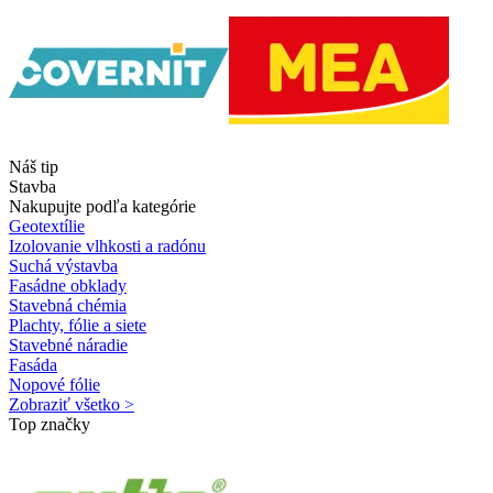
Náš tip
Stavba
Nakupujte podľa kategórie
Geotextílie
Izolovanie vlhkosti a radónu
Suchá výstavba
Fasádne obklady
Stavebná chémia
Plachty, fólie a siete
Stavebné náradie
Fasáda
Nopové fólie
Zobraziť všetko >
Top značky