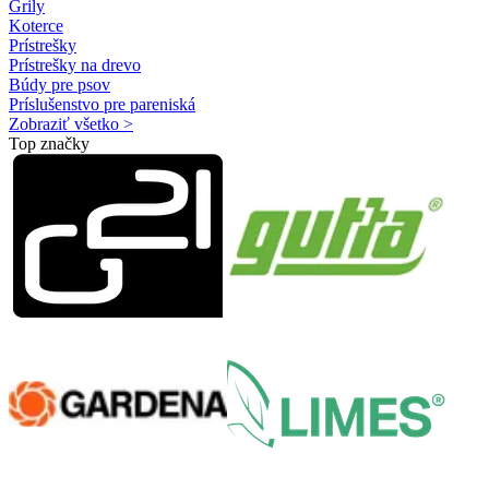
Grily
Koterce
Prístrešky
Prístrešky na drevo
Búdy pre psov
Príslušenstvo pre pareniská
Zobraziť všetko >
Top značky