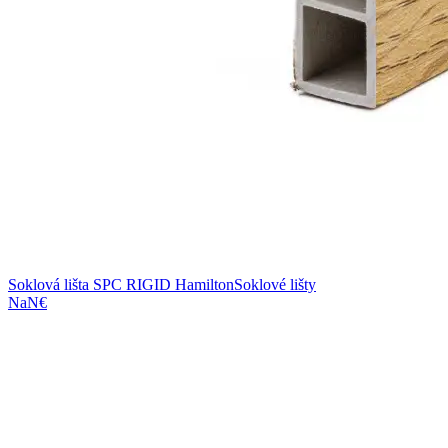
Soklová lišta SPC RIGID Hamilton
Soklové lišty
NaN€