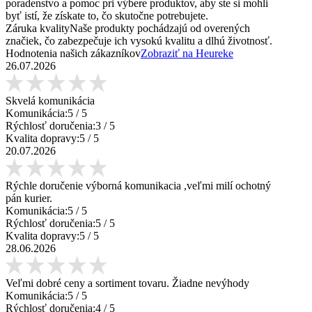
poradenstvo a pomoc pri výbere produktov, aby ste si mohli
byť istí, že získate to, čo skutočne potrebujete.
Záruka kvality
Naše produkty pochádzajú od overených
značiek, čo zabezpečuje ich vysokú kvalitu a dlhú životnosť.
Hodnotenia našich zákazníkov
Zobraziť na Heureke
26.07.2026
Skvelá komunikácia
Komunikácia:
5
/ 5
Rýchlosť doručenia:
3
/ 5
Kvalita dopravy:
5
/ 5
20.07.2026
Rýchle doručenie výborná komunikacia ,veľmi milí ochotný
pán kurier.
Komunikácia:
5
/ 5
Rýchlosť doručenia:
5
/ 5
Kvalita dopravy:
5
/ 5
28.06.2026
Veľmi dobré ceny a sortiment tovaru. Žiadne nevýhody
Komunikácia:
5
/ 5
Rýchlosť doručenia:
4
/ 5