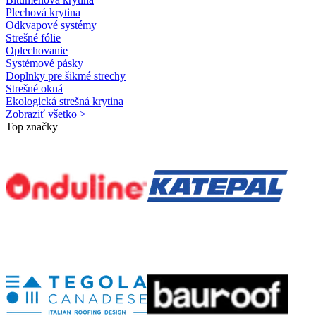
Plechová krytina
Odkvapové systémy
Strešné fólie
Oplechovanie
Systémové pásky
Doplnky pre šikmé strechy
Strešné okná
Ekologická strešná krytina
Zobraziť všetko >
Top značky