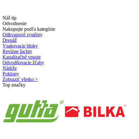
Náš tip
Odvodnenie
Nakupujte podľa kategórie
Odkvapové systémy
Drenáž
Vsakovacie bloky
Revízne šachty
Kanalizačné vpuste
Odvodňovacie žľaby
Nádrže
Poklopy
Zobraziť všetko >
Top značky