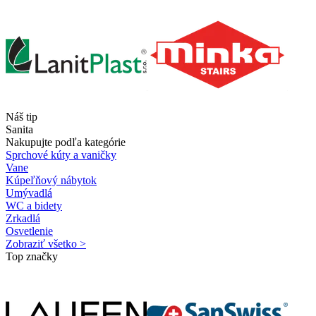
Náš tip
Sanita
Nakupujte podľa kategórie
Sprchové kúty a vaničky
Vane
Kúpeľňový nábytok
Umývadlá
WC a bidety
Zrkadlá
Osvetlenie
Zobraziť všetko >
Top značky