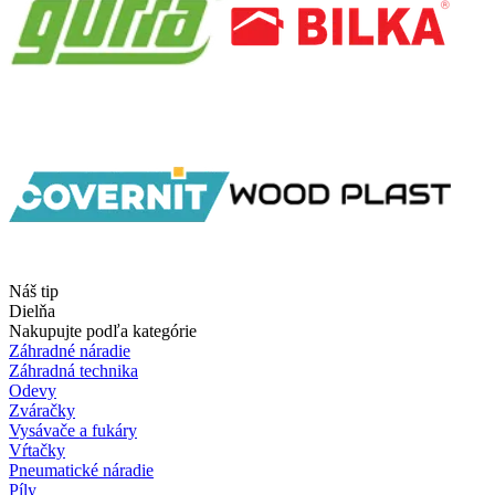
Náš tip
Dielňa
Nakupujte podľa kategórie
Záhradné náradie
Záhradná technika
Odevy
Zváračky
Vysávače a fukáry
Vŕtačky
Pneumatické náradie
Píly