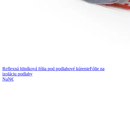
Reflexná hliníková fólia pod podlahové kúrenie
Fólie na
izoláciu podlahy
NaN€