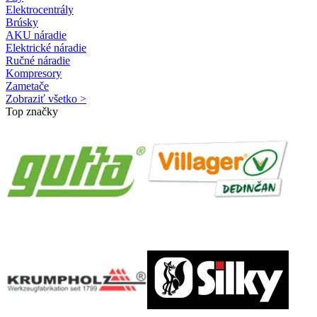
Elektrocentrály
Brúsky
AKU náradie
Elektrické náradie
Ručné náradie
Kompresory
Zametače
Zobraziť všetko >
Top značky