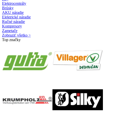
Elektrocentrály
Brúsky
AKU náradie
Elektrické náradie
Ručné náradie
Kompresory
Zametače
Zobraziť všetko >
Top značky