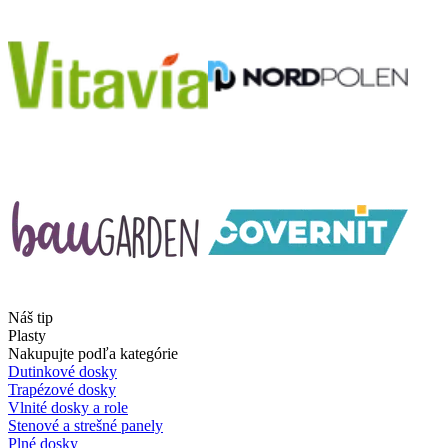
Náš tip
Plasty
Nakupujte podľa kategórie
Dutinkové dosky
Trapézové dosky
Vlnité dosky a role
Stenové a strešné panely
Plné dosky