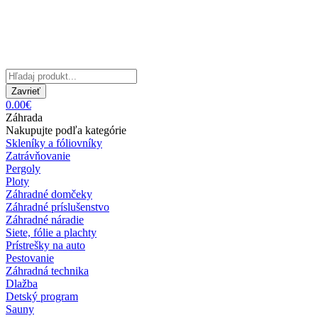
Zavrieť
0.00€
Záhrada
Nakupujte podľa kategórie
Skleníky a fóliovníky
Zatrávňovanie
Pergoly
Ploty
Záhradné domčeky
Záhradné príslušenstvo
Záhradné náradie
Siete, fólie a plachty
Prístrešky na auto
Pestovanie
Záhradná technika
Dlažba
Detský program
Sauny