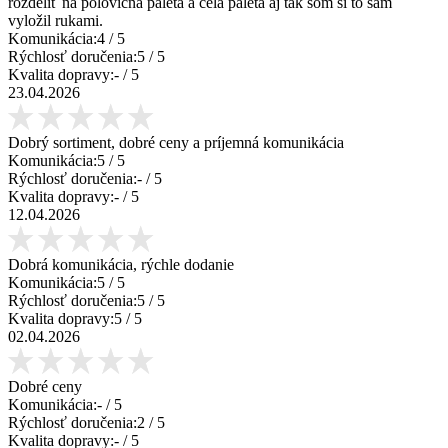
rozdeliť na polovičná paleta a celá paleta aj tak som si to sám
vyložil rukami.
Komunikácia:
4
/ 5
Rýchlosť doručenia:
5
/ 5
Kvalita dopravy:
-
/ 5
23.04.2026
Dobrý sortiment, dobré ceny a príjemná komunikácia
Komunikácia:
5
/ 5
Rýchlosť doručenia:
-
/ 5
Kvalita dopravy:
-
/ 5
12.04.2026
Dobrá komunikácia, rýchle dodanie
Komunikácia:
5
/ 5
Rýchlosť doručenia:
5
/ 5
Kvalita dopravy:
5
/ 5
02.04.2026
Dobré ceny
Komunikácia:
-
/ 5
Rýchlosť doručenia:
2
/ 5
Kvalita dopravy:
-
/ 5