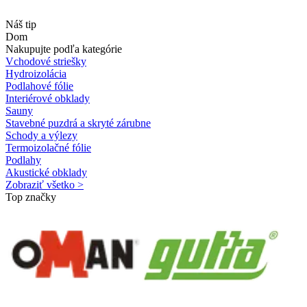
Náš tip
Dom
Nakupujte podľa kategórie
Vchodové striešky
Hydroizolácia
Podlahové fólie
Interiérové obklady
Sauny
Stavebné puzdrá a skryté zárubne
Schody a výlezy
Termoizolačné fólie
Podlahy
Akustické obklady
Zobraziť všetko >
Top značky