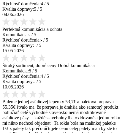
Rýchlosť doručenia:
4
/ 5
Kvalita dopravy:
5
/ 5
04.06.2026
Perfektná komunikácia a ochota
Komunikácia:
-
/ 5
Rýchlosť doručenia:
-
/ 5
Kvalita dopravy:
-
/ 5
15.05.2026
Široký sortiment, dobré ceny Dobrá komunikácia
Komunikácia:
5
/ 5
Rýchlosť doručenia:
4
/ 5
Kvalita dopravy:
-
/ 5
10.05.2026
Balenie jednej asfaltovej lepenky 53,7€ a paletová preprava
55,35€ štvalo ma, že prerpava je drahšia ako samotný produkt
bohužiaľ celé východné slovensko nemá modifikované
asfaltové pásy.... každé stavebniny iba oxidované a jednu rolku
mi nikto nechcel objednať. Ta rokla bola na malinkej paletke
1/3 z palety tak prečo účtujete cenu celej palety mali by ste to