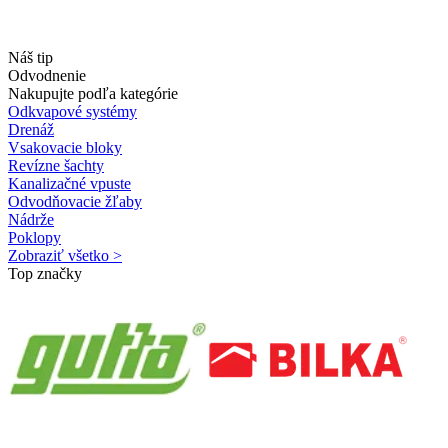
Náš tip
Odvodnenie
Nakupujte podľa kategórie
Odkvapové systémy
Drenáž
Vsakovacie bloky
Revízne šachty
Kanalizačné vpuste
Odvodňovacie žľaby
Nádrže
Poklopy
Zobraziť všetko >
Top značky