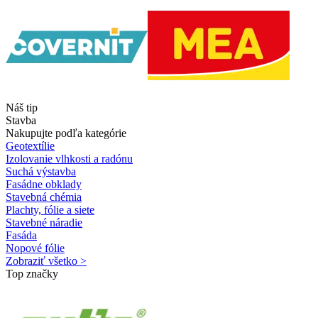
Náš tip
Stavba
Nakupujte podľa kategórie
Geotextílie
Izolovanie vlhkosti a radónu
Suchá výstavba
Fasádne obklady
Stavebná chémia
Plachty, fólie a siete
Stavebné náradie
Fasáda
Nopové fólie
Zobraziť všetko >
Top značky