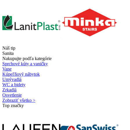
Náš tip
Sanita
Nakupujte podľa kategórie
Sprchové kúty a vaničky
Vane
Kúpeľňový nábytok
Umývadlá
WC a bidety
Zrkadlá
Osvetlenie
Zobraziť všetko >
Top značky