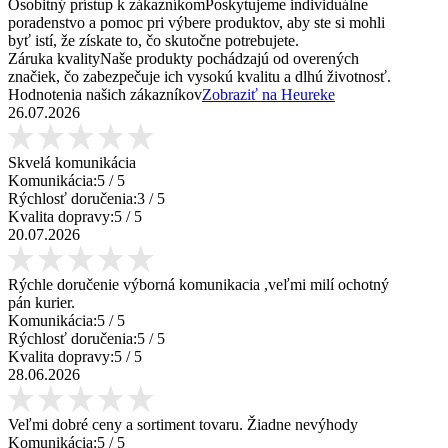
Osobitný prístup k zákazníkom
Poskytujeme individuálne
poradenstvo a pomoc pri výbere produktov, aby ste si mohli
byť istí, že získate to, čo skutočne potrebujete.
Záruka kvality
Naše produkty pochádzajú od overených
značiek, čo zabezpečuje ich vysokú kvalitu a dlhú životnosť.
Hodnotenia našich zákazníkov
Zobraziť na Heureke
26.07.2026
Skvelá komunikácia
Komunikácia:
5
/ 5
Rýchlosť doručenia:
3
/ 5
Kvalita dopravy:
5
/ 5
20.07.2026
Rýchle doručenie výborná komunikacia ,veľmi milí ochotný
pán kurier.
Komunikácia:
5
/ 5
Rýchlosť doručenia:
5
/ 5
Kvalita dopravy:
5
/ 5
28.06.2026
Veľmi dobré ceny a sortiment tovaru. Žiadne nevýhody
Komunikácia:
5
/ 5