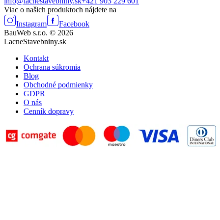
info@lacnestavebniny.sk
+421 903 229 601
Viac o našich produktoch nájdete na
Instagram
Facebook
BauWeb s.r.o. © 2026
LacneStavebniny.sk
Kontakt
Ochrana súkromia
Blog
Obchodné podmienky
GDPR
O nás
Cenník dopravy