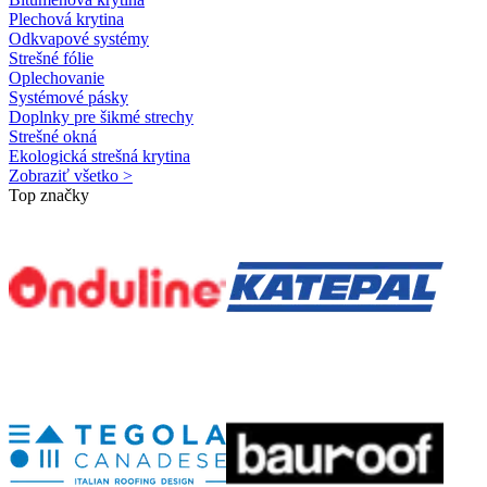
Plechová krytina
Odkvapové systémy
Strešné fólie
Oplechovanie
Systémové pásky
Doplnky pre šikmé strechy
Strešné okná
Ekologická strešná krytina
Zobraziť všetko >
Top značky