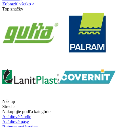
Zobraziť všetko >
Top značky
Náš tip
Strecha
Nakupujte podľa kategórie
Asfaltové šindle
Asfaltové pásy
Bitúmenová krytina