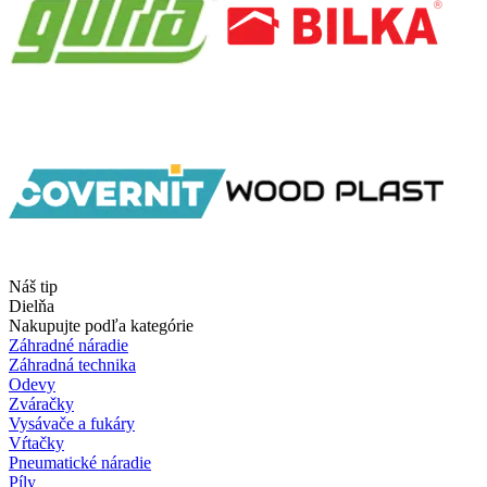
Náš tip
Dielňa
Nakupujte podľa kategórie
Záhradné náradie
Záhradná technika
Odevy
Zváračky
Vysávače a fukáry
Vŕtačky
Pneumatické náradie
Píly