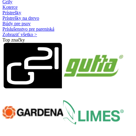
Grily
Koterce
Prístrešky
Prístrešky na drevo
Búdy pre psov
Príslušenstvo pre pareniská
Zobraziť všetko >
Top značky