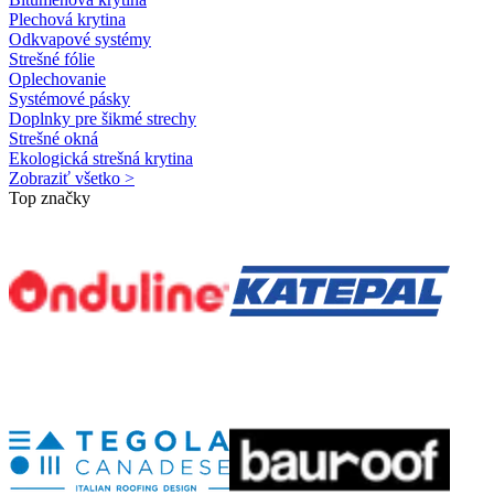
Plechová krytina
Odkvapové systémy
Strešné fólie
Oplechovanie
Systémové pásky
Doplnky pre šikmé strechy
Strešné okná
Ekologická strešná krytina
Zobraziť všetko >
Top značky