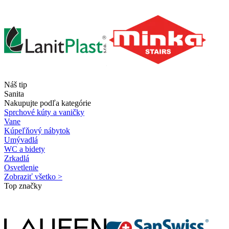
Náš tip
Sanita
Nakupujte podľa kategórie
Sprchové kúty a vaničky
Vane
Kúpeľňový nábytok
Umývadlá
WC a bidety
Zrkadlá
Osvetlenie
Zobraziť všetko >
Top značky