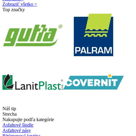
Zobraziť všetko >
Top značky
Náš tip
Strecha
Nakupujte podľa kategórie
Asfaltové šindle
Asfaltové pásy
Bitúmenová krytina