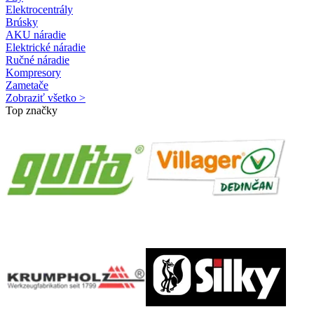
Elektrocentrály
Brúsky
AKU náradie
Elektrické náradie
Ručné náradie
Kompresory
Zametače
Zobraziť všetko >
Top značky