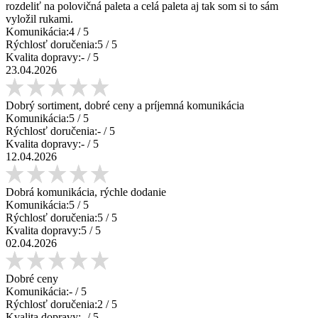
rozdeliť na polovičná paleta a celá paleta aj tak som si to sám
vyložil rukami.
Komunikácia:
4
/ 5
Rýchlosť doručenia:
5
/ 5
Kvalita dopravy:
-
/ 5
23.04.2026
Dobrý sortiment, dobré ceny a príjemná komunikácia
Komunikácia:
5
/ 5
Rýchlosť doručenia:
-
/ 5
Kvalita dopravy:
-
/ 5
12.04.2026
Dobrá komunikácia, rýchle dodanie
Komunikácia:
5
/ 5
Rýchlosť doručenia:
5
/ 5
Kvalita dopravy:
5
/ 5
02.04.2026
Dobré ceny
Komunikácia:
-
/ 5
Rýchlosť doručenia:
2
/ 5
Kvalita dopravy:
-
/ 5