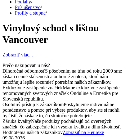
Podlahy
/
Príslušenstvo
/
Profily a stupne
/
Vinylový schod s lištou
Vancouver
Zobraziť viac...
Prečo nakupovať u nás?
Dlhoročná odbornosť
S pôsobením na trhu od roku 2009 sme
získali cenné skúsenosti a odborné znalosti, ktoré nám
umožňujú lepšie rozumieť potrebám našich zákazníkov.
Exkluzívne zastúpenie značiek
Máme exkluzívne zastúpenie
renomovaných svetových značiek Onduline a Ermetika pre
Slovenskú republiku.
Osobitný prístup k zákazníkom
Poskytujeme individuálne
poradenstvo a pomoc pri výbere produktov, aby ste si mohli
byť istí, že získate to, čo skutočne potrebujete.
Záruka kvality
Naše produkty pochádzajú od overených
značiek, čo zabezpečuje ich vysokú kvalitu a dlhú životnosť.
Hodnotenia našich zákazníkov
Zobraziť na Heureke
09.08.2026