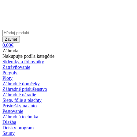
Zavrieť
0.00€
Záhrada
Nakupujte podľa kategórie
Skleníky a fóliovníky
Zatrávňovanie
Pergoly
Ploty
Záhradné domčeky
Záhradné príslušenstvo
Záhradné náradie
Siete, fólie a plachty
Prístrešky na auto
Pestovanie
Záhradná technika
Dlažba
Detský program
Sauny