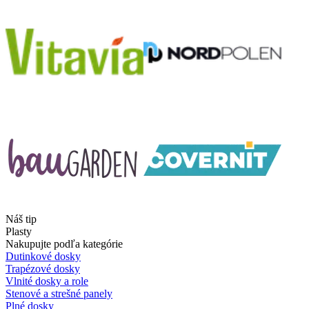
Náš tip
Plasty
Nakupujte podľa kategórie
Dutinkové dosky
Trapézové dosky
Vlnité dosky a role
Stenové a strešné panely
Plné dosky