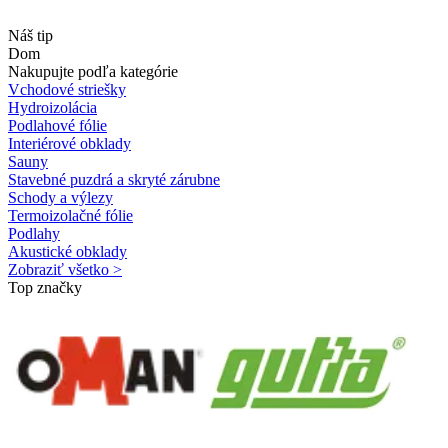
Náš tip
Dom
Nakupujte podľa kategórie
Vchodové striešky
Hydroizolácia
Podlahové fólie
Interiérové obklady
Sauny
Stavebné puzdrá a skryté zárubne
Schody a výlezy
Termoizolačné fólie
Podlahy
Akustické obklady
Zobraziť všetko >
Top značky