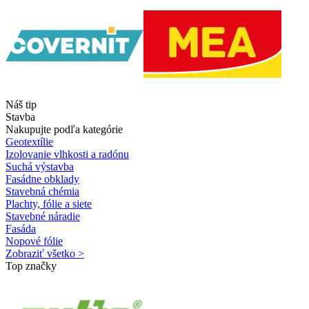
Náš tip
Stavba
Nakupujte podľa kategórie
Geotextílie
Izolovanie vlhkosti a radónu
Suchá výstavba
Fasádne obklady
Stavebná chémia
Plachty, fólie a siete
Stavebné náradie
Fasáda
Nopové fólie
Zobraziť všetko >
Top značky