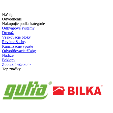
Náš tip
Odvodnenie
Nakupujte podľa kategórie
Odkvapové systémy
Drenáž
Vsakovacie bloky
Revízne šachty
Kanalizačné vpuste
Odvodňovacie žľaby
Nádrže
Poklopy
Zobraziť všetko >
Top značky