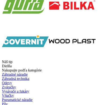
Náš tip
Dielňa
Nakupujte podľa kategórie
Záhradné náradie
Záhradná technika
Odevy
Zváračky
Vysávače a fukáry
Vŕtačky
Pneumatické náradie
Píly