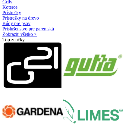
Grily
Koterce
Prístrešky
Prístrešky na drevo
Búdy pre psov
Príslušenstvo pre pareniská
Zobraziť všetko >
Top značky