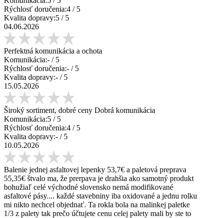
Komunikácia:
5
/ 5
Rýchlosť doručenia:
4
/ 5
Kvalita dopravy:
5
/ 5
04.06.2026
Perfektná komunikácia a ochota
Komunikácia:
-
/ 5
Rýchlosť doručenia:
-
/ 5
Kvalita dopravy:
-
/ 5
15.05.2026
Široký sortiment, dobré ceny Dobrá komunikácia
Komunikácia:
5
/ 5
Rýchlosť doručenia:
4
/ 5
Kvalita dopravy:
-
/ 5
10.05.2026
Balenie jednej asfaltovej lepenky 53,7€ a paletová preprava
55,35€ štvalo ma, že prerpava je drahšia ako samotný produkt
bohužiaľ celé východné slovensko nemá modifikované
asfaltové pásy.... každé stavebniny iba oxidované a jednu rolku
mi nikto nechcel objednať. Ta rokla bola na malinkej paletke
1/3 z palety tak prečo účtujete cenu celej palety mali by ste to