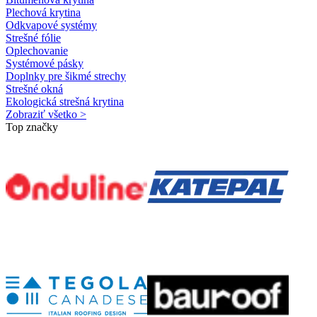
Plechová krytina
Odkvapové systémy
Strešné fólie
Oplechovanie
Systémové pásky
Doplnky pre šikmé strechy
Strešné okná
Ekologická strešná krytina
Zobraziť všetko >
Top značky