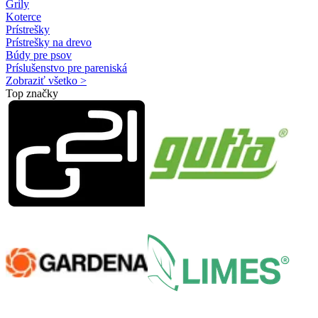
Grily
Koterce
Prístrešky
Prístrešky na drevo
Búdy pre psov
Príslušenstvo pre pareniská
Zobraziť všetko >
Top značky