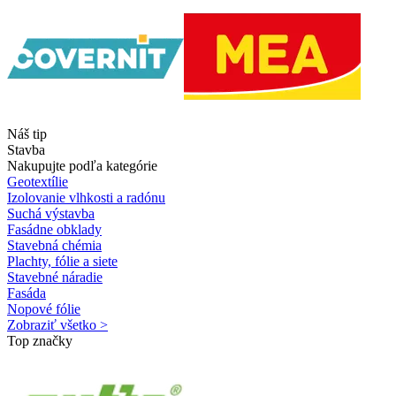
Náš tip
Stavba
Nakupujte podľa kategórie
Geotextílie
Izolovanie vlhkosti a radónu
Suchá výstavba
Fasádne obklady
Stavebná chémia
Plachty, fólie a siete
Stavebné náradie
Fasáda
Nopové fólie
Zobraziť všetko >
Top značky