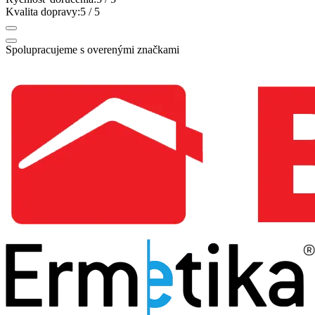
Kvalita dopravy:
5
/ 5
Spolupracujeme s overenými značkami