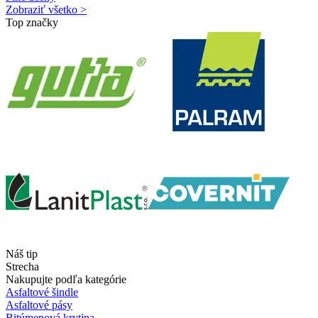
Zobraziť všetko >
Top značky
Náš tip
Strecha
Nakupujte podľa kategórie
Asfaltové šindle
Asfaltové pásy
Bitúmenová krytina