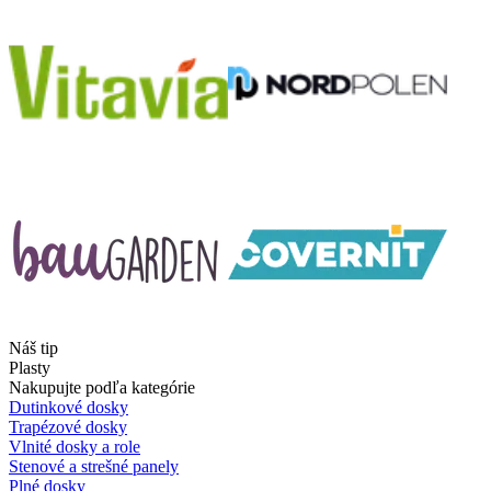
Náš tip
Plasty
Nakupujte podľa kategórie
Dutinkové dosky
Trapézové dosky
Vlnité dosky a role
Stenové a strešné panely
Plné dosky