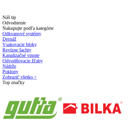
Náš tip
Odvodnenie
Nakupujte podľa kategórie
Odkvapové systémy
Drenáž
Vsakovacie bloky
Revízne šachty
Kanalizačné vpuste
Odvodňovacie žľaby
Nádrže
Poklopy
Zobraziť všetko >
Top značky