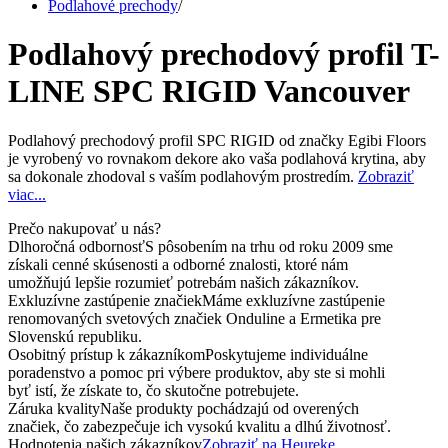
Podlahové prechody
/
Podlahový prechodový profil T-
LINE SPC RIGID Vancouver
Podlahový prechodový profil SPC RIGID od značky Egibi Floors
je vyrobený vo rovnakom dekore ako vaša podlahová krytina, aby
sa dokonale zhodoval s vaším podlahovým prostredím.
Zobraziť
viac...
Prečo nakupovať u nás?
Dlhoročná odbornosť
S pôsobením na trhu od roku 2009 sme
získali cenné skúsenosti a odborné znalosti, ktoré nám
umožňujú lepšie rozumieť potrebám našich zákazníkov.
Exkluzívne zastúpenie značiek
Máme exkluzívne zastúpenie
renomovaných svetových značiek Onduline a Ermetika pre
Slovenskú republiku.
Osobitný prístup k zákazníkom
Poskytujeme individuálne
poradenstvo a pomoc pri výbere produktov, aby ste si mohli
byť istí, že získate to, čo skutočne potrebujete.
Záruka kvality
Naše produkty pochádzajú od overených
značiek, čo zabezpečuje ich vysokú kvalitu a dlhú životnosť.
Hodnotenia našich zákazníkov
Zobraziť na Heureke