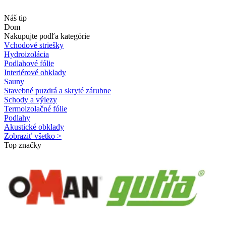
Náš tip
Dom
Nakupujte podľa kategórie
Vchodové striešky
Hydroizolácia
Podlahové fólie
Interiérové obklady
Sauny
Stavebné puzdrá a skryté zárubne
Schody a výlezy
Termoizolačné fólie
Podlahy
Akustické obklady
Zobraziť všetko >
Top značky