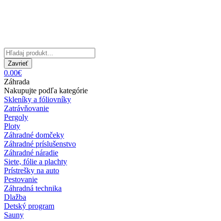
Zavrieť
0.00€
Záhrada
Nakupujte podľa kategórie
Skleníky a fóliovníky
Zatrávňovanie
Pergoly
Ploty
Záhradné domčeky
Záhradné príslušenstvo
Záhradné náradie
Siete, fólie a plachty
Prístrešky na auto
Pestovanie
Záhradná technika
Dlažba
Detský program
Sauny