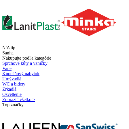
Náš tip
Sanita
Nakupujte podľa kategórie
Sprchové kúty a vaničky
Vane
Kúpeľňový nábytok
Umývadlá
WC a bidety
Zrkadlá
Osvetlenie
Zobraziť všetko >
Top značky