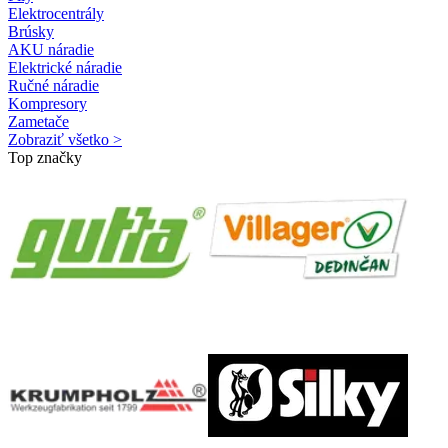
Elektrocentrály
Brúsky
AKU náradie
Elektrické náradie
Ručné náradie
Kompresory
Zametače
Zobraziť všetko >
Top značky