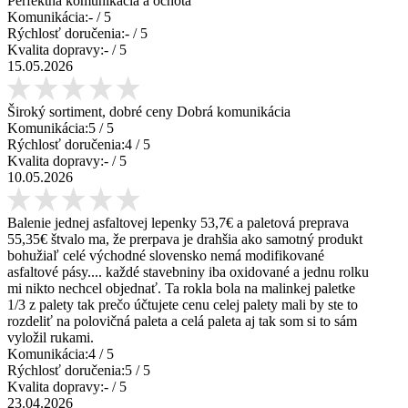
Perfektná komunikácia a ochota
Komunikácia:
-
/ 5
Rýchlosť doručenia:
-
/ 5
Kvalita dopravy:
-
/ 5
15.05.2026
Široký sortiment, dobré ceny Dobrá komunikácia
Komunikácia:
5
/ 5
Rýchlosť doručenia:
4
/ 5
Kvalita dopravy:
-
/ 5
10.05.2026
Balenie jednej asfaltovej lepenky 53,7€ a paletová preprava
55,35€ štvalo ma, že prerpava je drahšia ako samotný produkt
bohužiaľ celé východné slovensko nemá modifikované
asfaltové pásy.... každé stavebniny iba oxidované a jednu rolku
mi nikto nechcel objednať. Ta rokla bola na malinkej paletke
1/3 z palety tak prečo účtujete cenu celej palety mali by ste to
rozdeliť na polovičná paleta a celá paleta aj tak som si to sám
vyložil rukami.
Komunikácia:
4
/ 5
Rýchlosť doručenia:
5
/ 5
Kvalita dopravy:
-
/ 5
23.04.2026