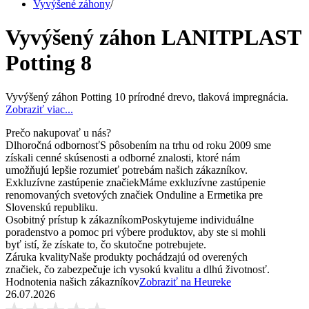
Vyvýšené záhony
/
Vyvýšený záhon LANITPLAST
Potting 8
Vyvýšený záhon Potting 10 prírodné drevo, tlaková impregnácia.
Zobraziť viac...
Prečo nakupovať u nás?
Dlhoročná odbornosť
S pôsobením na trhu od roku 2009 sme
získali cenné skúsenosti a odborné znalosti, ktoré nám
umožňujú lepšie rozumieť potrebám našich zákazníkov.
Exkluzívne zastúpenie značiek
Máme exkluzívne zastúpenie
renomovaných svetových značiek Onduline a Ermetika pre
Slovenskú republiku.
Osobitný prístup k zákazníkom
Poskytujeme individuálne
poradenstvo a pomoc pri výbere produktov, aby ste si mohli
byť istí, že získate to, čo skutočne potrebujete.
Záruka kvality
Naše produkty pochádzajú od overených
značiek, čo zabezpečuje ich vysokú kvalitu a dlhú životnosť.
Hodnotenia našich zákazníkov
Zobraziť na Heureke
26.07.2026