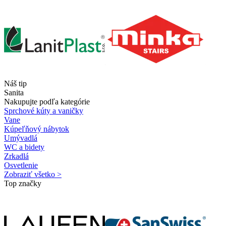
Náš tip
Sanita
Nakupujte podľa kategórie
Sprchové kúty a vaničky
Vane
Kúpeľňový nábytok
Umývadlá
WC a bidety
Zrkadlá
Osvetlenie
Zobraziť všetko >
Top značky