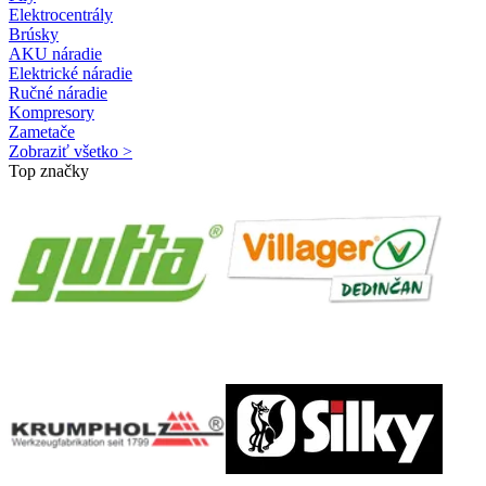
Elektrocentrály
Brúsky
AKU náradie
Elektrické náradie
Ručné náradie
Kompresory
Zametače
Zobraziť všetko >
Top značky