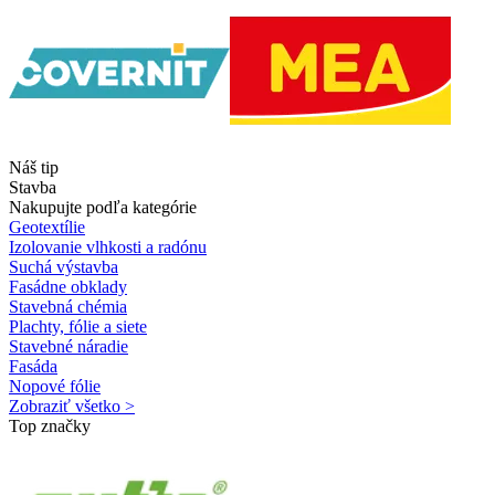
Náš tip
Stavba
Nakupujte podľa kategórie
Geotextílie
Izolovanie vlhkosti a radónu
Suchá výstavba
Fasádne obklady
Stavebná chémia
Plachty, fólie a siete
Stavebné náradie
Fasáda
Nopové fólie
Zobraziť všetko >
Top značky