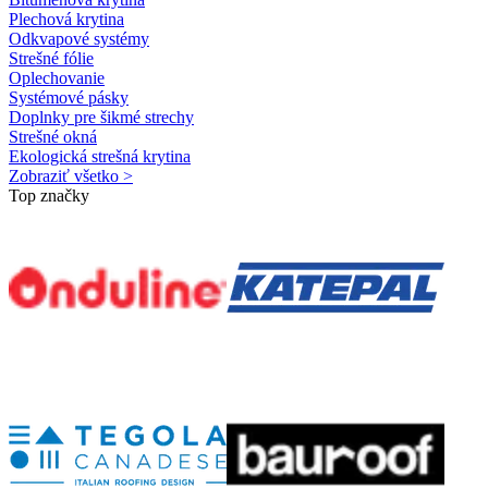
Plechová krytina
Odkvapové systémy
Strešné fólie
Oplechovanie
Systémové pásky
Doplnky pre šikmé strechy
Strešné okná
Ekologická strešná krytina
Zobraziť všetko >
Top značky