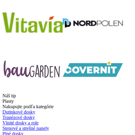
Náš tip
Plasty
Nakupujte podľa kategórie
Dutinkové dosky
Trapézové dosky
Vlnité dosky a role
Stenové a strešné panely
Plné dosky