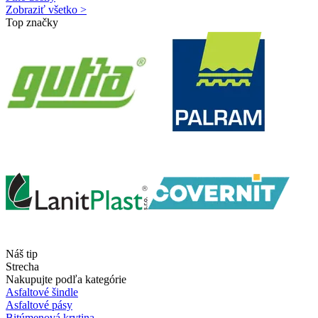
Zobraziť všetko >
Top značky
Náš tip
Strecha
Nakupujte podľa kategórie
Asfaltové šindle
Asfaltové pásy
Bitúmenová krytina