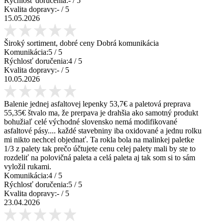
Rýchlosť doručenia:
-
/ 5
Kvalita dopravy:
-
/ 5
15.05.2026
Široký sortiment, dobré ceny Dobrá komunikácia
Komunikácia:
5
/ 5
Rýchlosť doručenia:
4
/ 5
Kvalita dopravy:
-
/ 5
10.05.2026
Balenie jednej asfaltovej lepenky 53,7€ a paletová preprava
55,35€ štvalo ma, že prerpava je drahšia ako samotný produkt
bohužiaľ celé východné slovensko nemá modifikované
asfaltové pásy.... každé stavebniny iba oxidované a jednu rolku
mi nikto nechcel objednať. Ta rokla bola na malinkej paletke
1/3 z palety tak prečo účtujete cenu celej palety mali by ste to
rozdeliť na polovičná paleta a celá paleta aj tak som si to sám
vyložil rukami.
Komunikácia:
4
/ 5
Rýchlosť doručenia:
5
/ 5
Kvalita dopravy:
-
/ 5
23.04.2026