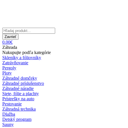
Zavrieť
0.00€
Záhrada
Nakupujte podľa kategórie
Skleníky a fóliovníky
Zatrávňovanie
Pergoly
Ploty
Záhradné domčeky
Záhradné príslušenstvo
Záhradné náradie
Siete, fólie a plachty
Prístrešky na auto
Pestovanie
Záhradná technika
Dlažba
Detský program
Sauny