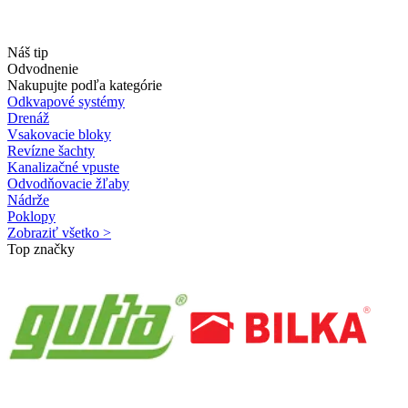
Náš tip
Odvodnenie
Nakupujte podľa kategórie
Odkvapové systémy
Drenáž
Vsakovacie bloky
Revízne šachty
Kanalizačné vpuste
Odvodňovacie žľaby
Nádrže
Poklopy
Zobraziť všetko >
Top značky