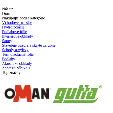
Náš tip
Dom
Nakupujte podľa kategórie
Vchodové striešky
Hydroizolácia
Podlahové fólie
Interiérové obklady
Sauny
Stavebné puzdrá a skryté zárubne
Schody a výlezy
Termoizolačné fólie
Podlahy
Akustické obklady
Zobraziť všetko >
Top značky