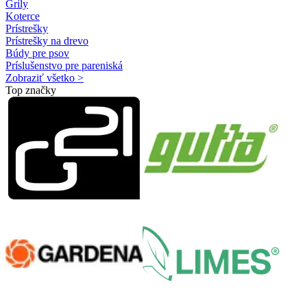
Grily
Koterce
Prístrešky
Prístrešky na drevo
Búdy pre psov
Príslušenstvo pre pareniská
Zobraziť všetko >
Top značky