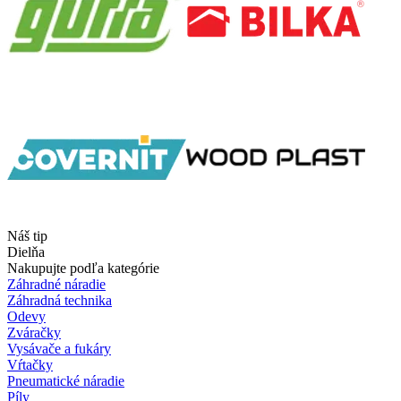
Náš tip
Dielňa
Nakupujte podľa kategórie
Záhradné náradie
Záhradná technika
Odevy
Zváračky
Vysávače a fukáry
Vŕtačky
Pneumatické náradie
Píly