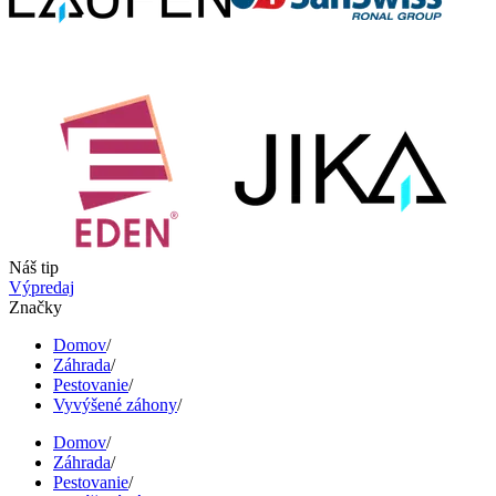
Náš tip
Výpredaj
Značky
Domov
/
Záhrada
/
Pestovanie
/
Vyvýšené záhony
/
Domov
/
Záhrada
/
Pestovanie
/