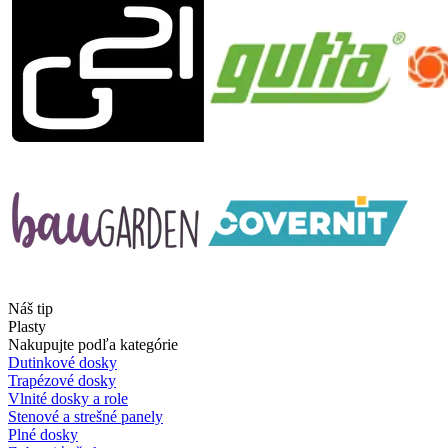
Náš tip
Plasty
Nakupujte podľa kategórie
Dutinkové dosky
Trapézové dosky
Vlnité dosky a role
Stenové a strešné panely
Plné dosky