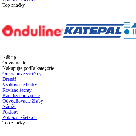
Top značky
Náš tip
Odvodnenie
Nakupujte podľa kategórie
Odkvapové systémy
Drenáž
Vsakovacie bloky
Revízne šachty
Kanalizačné vpuste
Odvodňovacie žľaby
Nádrže
Poklopy
Zobraziť všetko >
Top značky