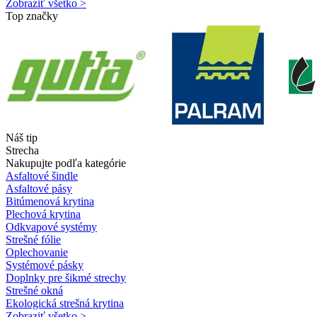
Zobraziť všetko >
Top značky
Náš tip
Strecha
Nakupujte podľa kategórie
Asfaltové šindle
Asfaltové pásy
Bitúmenová krytina
Plechová krytina
Odkvapové systémy
Strešné fólie
Oplechovanie
Systémové pásky
Doplnky pre šikmé strechy
Strešné okná
Ekologická strešná krytina
Zobraziť všetko >