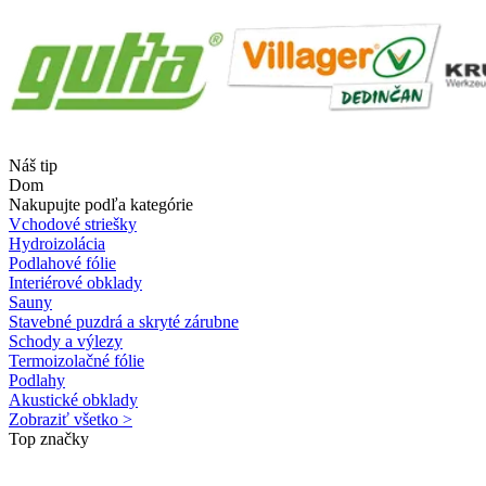
Náš tip
Dom
Nakupujte podľa kategórie
Vchodové striešky
Hydroizolácia
Podlahové fólie
Interiérové obklady
Sauny
Stavebné puzdrá a skryté zárubne
Schody a výlezy
Termoizolačné fólie
Podlahy
Akustické obklady
Zobraziť všetko >
Top značky