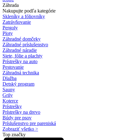
Záhrada
Nakupujte podľa kategórie
Skleníky a fóliovníky
Zatrávňovanie
Pergoly
Ploty
Záhradné domčeky
Záhradné príslušenstvo
Záhradné náradie
Siete, fólie a plachty
Prístrešky na auto
Pestovanie
Záhradná technika
Dlažba
Detský program
Sauny
Grily
Koterce
Prístrešky
Prístrešky na drevo
Búdy pre psov
Príslušenstvo pre pareniská
Zobraziť všetko >
Top značky