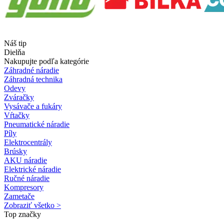
Náš tip
Dielňa
Nakupujte podľa kategórie
Záhradné náradie
Záhradná technika
Odevy
Zváračky
Vysávače a fukáry
Vŕtačky
Pneumatické náradie
Píly
Elektrocentrály
Brúsky
AKU náradie
Elektrické náradie
Ručné náradie
Kompresory
Zametače
Zobraziť všetko >
Top značky