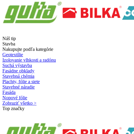
Náš tip
Stavba
Nakupujte podľa kategórie
Geotextílie
Izolovanie vlhkosti a radónu
Suchá výstavba
Fasádne obklady
Stavebná chémia
Plachty, fólie a siete
Stavebné náradie
Fasáda
Nopové fólie
Zobraziť všetko >
Top značky