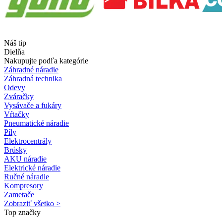
Náš tip
Dielňa
Nakupujte podľa kategórie
Záhradné náradie
Záhradná technika
Odevy
Zváračky
Vysávače a fukáry
Vŕtačky
Pneumatické náradie
Píly
Elektrocentrály
Brúsky
AKU náradie
Elektrické náradie
Ručné náradie
Kompresory
Zametače
Zobraziť všetko >
Top značky