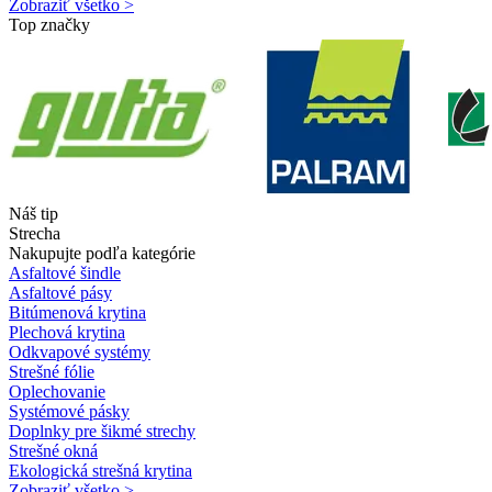
Zobraziť všetko >
Top značky
Náš tip
Strecha
Nakupujte podľa kategórie
Asfaltové šindle
Asfaltové pásy
Bitúmenová krytina
Plechová krytina
Odkvapové systémy
Strešné fólie
Oplechovanie
Systémové pásky
Doplnky pre šikmé strechy
Strešné okná
Ekologická strešná krytina
Zobraziť všetko >