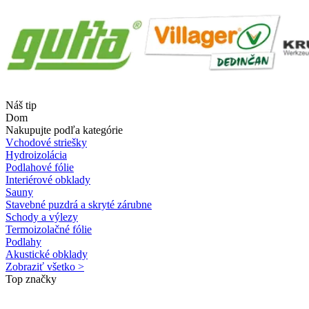
Náš tip
Dom
Nakupujte podľa kategórie
Vchodové striešky
Hydroizolácia
Podlahové fólie
Interiérové obklady
Sauny
Stavebné puzdrá a skryté zárubne
Schody a výlezy
Termoizolačné fólie
Podlahy
Akustické obklady
Zobraziť všetko >
Top značky