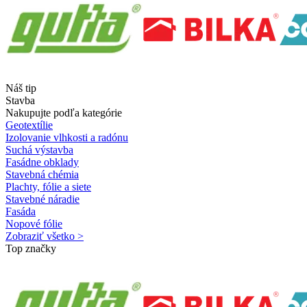
Náš tip
Stavba
Nakupujte podľa kategórie
Geotextílie
Izolovanie vlhkosti a radónu
Suchá výstavba
Fasádne obklady
Stavebná chémia
Plachty, fólie a siete
Stavebné náradie
Fasáda
Nopové fólie
Zobraziť všetko >
Top značky