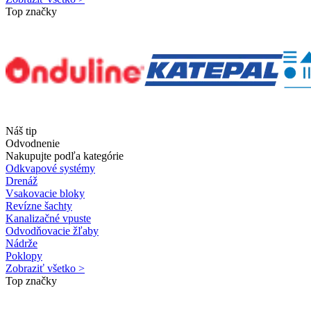
Top značky
Náš tip
Odvodnenie
Nakupujte podľa kategórie
Odkvapové systémy
Drenáž
Vsakovacie bloky
Revízne šachty
Kanalizačné vpuste
Odvodňovacie žľaby
Nádrže
Poklopy
Zobraziť všetko >
Top značky