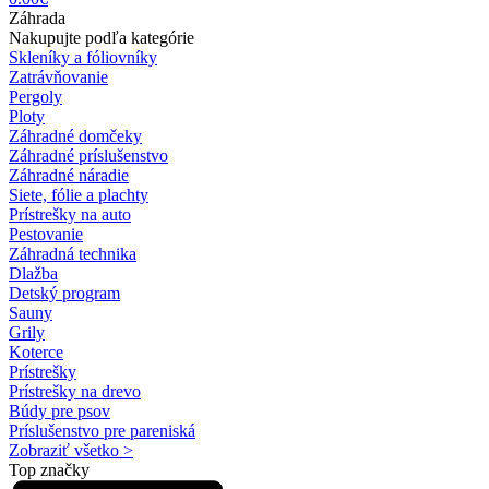
Záhrada
Nakupujte podľa kategórie
Skleníky a fóliovníky
Zatrávňovanie
Pergoly
Ploty
Záhradné domčeky
Záhradné príslušenstvo
Záhradné náradie
Siete, fólie a plachty
Prístrešky na auto
Pestovanie
Záhradná technika
Dlažba
Detský program
Sauny
Grily
Koterce
Prístrešky
Prístrešky na drevo
Búdy pre psov
Príslušenstvo pre pareniská
Zobraziť všetko >
Top značky