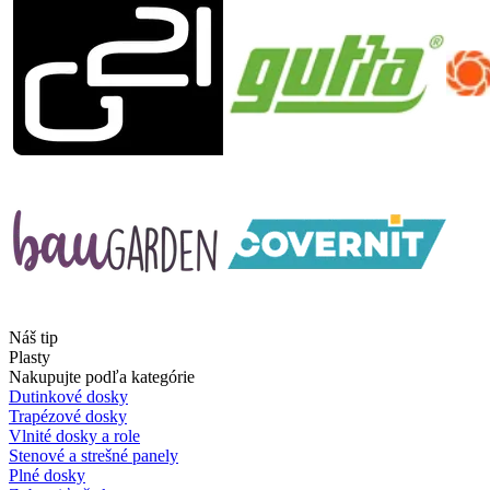
Náš tip
Plasty
Nakupujte podľa kategórie
Dutinkové dosky
Trapézové dosky
Vlnité dosky a role
Stenové a strešné panely
Plné dosky