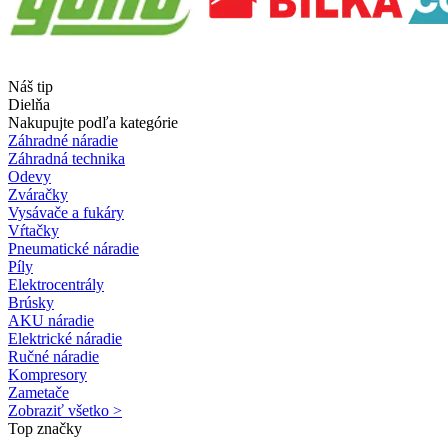
Náš tip
Dielňa
Nakupujte podľa kategórie
Záhradné náradie
Záhradná technika
Odevy
Zváračky
Vysávače a fukáry
Vŕtačky
Pneumatické náradie
Píly
Elektrocentrály
Brúsky
AKU náradie
Elektrické náradie
Ručné náradie
Kompresory
Zametače
Zobraziť všetko >
Top značky