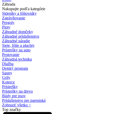
Záhrada
Nakupujte podľa kategórie
Skleníky a fóliovníky
Zatrávňovanie
Pergoly
Ploty
Záhradné domčeky
Záhradné príslušenstvo
Záhradné náradie
Siete, fólie a plachty
Prístrešky na auto
Pestovanie
Záhradná technika
Dlažba
Detský program
Sauny
Grily
Koterce
Prístrešky
Prístrešky na drevo
Búdy pre psov
Príslušenstvo pre pareniská
Zobraziť všetko >
Top značky