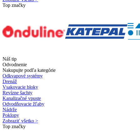
Top značky
Náš tip
Odvodnenie
Nakupujte podľa kategórie
Odkvapové systémy
Drenáž
Vsakovacie bloky
Revízne šachty
Kanalizačné vpuste
Odvodňovacie žľaby
Nádrže
Poklopy
Zobraziť všetko >
Top značky