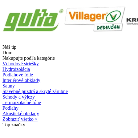
Náš tip
Dom
Nakupujte podľa kategórie
Vchodové striešky
Hydroizolácia
Podlahové fólie
Interiérové obklady
Sauny
Stavebné puzdrá a skryté zárubne
Schody a výlezy
Termoizolačné fólie
Podlahy
Akustické obklady
Zobraziť všetko >
Top značky