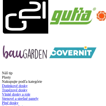
Náš tip
Plasty
Nakupujte podľa kategórie
Dutinkové dosky
Trapézové dosky
Vlnité dosky a role
Stenové a strešné panely
Plné dosky