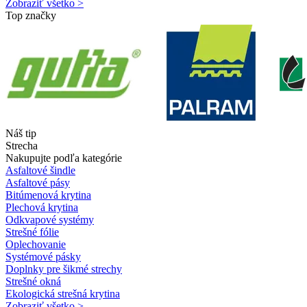
Zobraziť všetko >
Top značky
Náš tip
Strecha
Nakupujte podľa kategórie
Asfaltové šindle
Asfaltové pásy
Bitúmenová krytina
Plechová krytina
Odkvapové systémy
Strešné fólie
Oplechovanie
Systémové pásky
Doplnky pre šikmé strechy
Strešné okná
Ekologická strešná krytina
Zobraziť všetko >