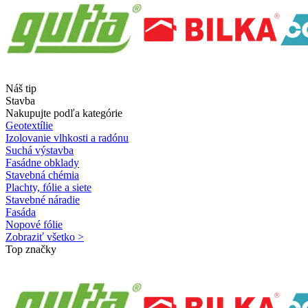
Náš tip
Stavba
Nakupujte podľa kategórie
Geotextílie
Izolovanie vlhkosti a radónu
Suchá výstavba
Fasádne obklady
Stavebná chémia
Plachty, fólie a siete
Stavebné náradie
Fasáda
Nopové fólie
Zobraziť všetko >
Top značky