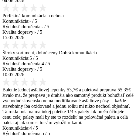
04.06.2026
Perfektná komunikácia a ochota
Komunikácia:
-
/ 5
Rýchlosť doručenia:
-
/ 5
Kvalita dopravy:
-
/ 5
15.05.2026
Široký sortiment, dobré ceny Dobrá komunikácia
Komunikácia:
5
/ 5
Rýchlosť doručenia:
4
/ 5
Kvalita dopravy:
-
/ 5
10.05.2026
Balenie jednej asfaltovej lepenky 53,7€ a paletová preprava 55,35€
štvalo ma, že prerpava je drahšia ako samotný produkt bohužiaľ celé
východné slovensko nemá modifikované asfaltové pásy.... každé
stavebniny iba oxidované a jednu rolku mi nikto nechcel objednať.
Ta rokla bola na malinkej paletke 1/3 z palety tak prečo účtujete
cenu celej palety mali by ste to rozdeliť na polovičná paleta a celá
paleta aj tak som si to sám vyložil rukami.
Komunikácia:
4
/ 5
Rýchlosť doručenia:
5
/ 5