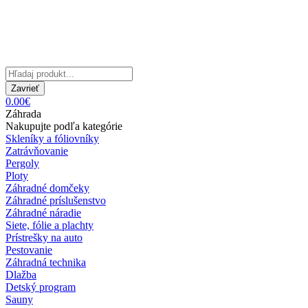
Zavrieť
0.00€
Záhrada
Nakupujte podľa kategórie
Skleníky a fóliovníky
Zatrávňovanie
Pergoly
Ploty
Záhradné domčeky
Záhradné príslušenstvo
Záhradné náradie
Siete, fólie a plachty
Prístrešky na auto
Pestovanie
Záhradná technika
Dlažba
Detský program
Sauny