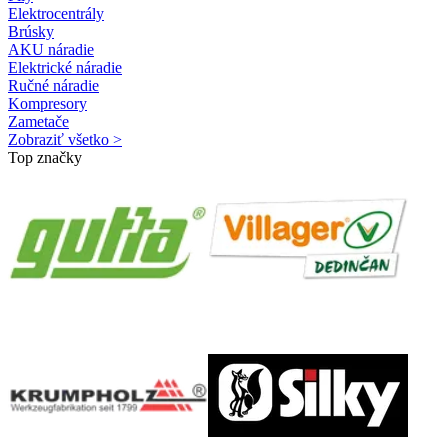
Elektrocentrály
Brúsky
AKU náradie
Elektrické náradie
Ručné náradie
Kompresory
Zametače
Zobraziť všetko >
Top značky