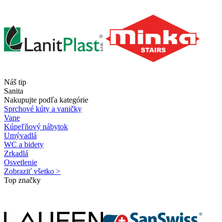
Náš tip
Sanita
Nakupujte podľa kategórie
Sprchové kúty a vaničky
Vane
Kúpeľňový nábytok
Umývadlá
WC a bidety
Zrkadlá
Osvetlenie
Zobraziť všetko >
Top značky