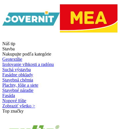
Náš tip
Stavba
Nakupujte podľa kategórie
Geotextílie
Izolovanie vlhkosti a radónu
Suchá výstavba
Fasádne obklady
Stavebná chémia
Plachty, fólie a siete
Stavebné náradie
Fasáda
Nopové fólie
Zobraziť všetko >
Top značky