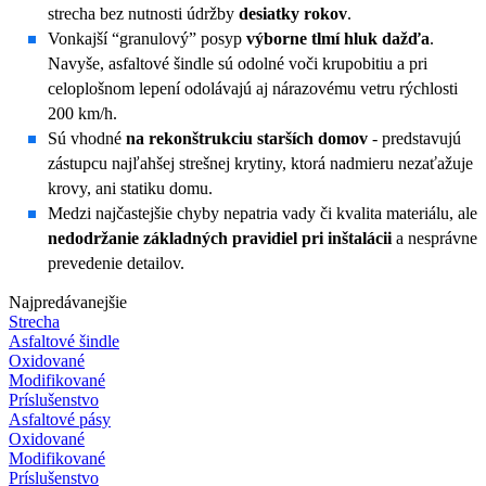
strecha bez nutnosti údržby
desiatky rokov
.
Vonkajší “granulový” posyp
výborne tlmí hluk dažďa
.
Navyše, asfaltové šindle sú odolné voči krupobitiu a pri
celoplošnom lepení odolávajú aj nárazovému vetru rýchlosti
200 km/h.
Sú vhodné
na rekonštrukciu starších domov
- predstavujú
zástupcu najľahšej strešnej krytiny, ktorá nadmieru nezaťažuje
krovy, ani statiku domu.
Medzi najčastejšie chyby nepatria vady či kvalita materiálu, ale
nedodržanie základných pravidiel pri inštalácii
a nesprávne
prevedenie detailov.
Najpredávanejšie
Strecha
Asfaltové šindle
Oxidované
Modifikované
Príslušenstvo
Asfaltové pásy
Oxidované
Modifikované
Príslušenstvo