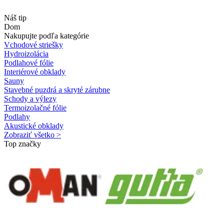
Náš tip
Dom
Nakupujte podľa kategórie
Vchodové striešky
Hydroizolácia
Podlahové fólie
Interiérové obklady
Sauny
Stavebné puzdrá a skryté zárubne
Schody a výlezy
Termoizolačné fólie
Podlahy
Akustické obklady
Zobraziť všetko >
Top značky