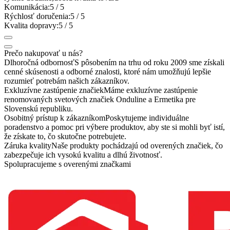
Komunikácia:
5
/ 5
Rýchlosť doručenia:
5
/ 5
Kvalita dopravy:
5
/ 5
Prečo nakupovať u nás?
Dlhoročná odbornosť
S pôsobením na trhu od roku 2009 sme získali
cenné skúsenosti a odborné znalosti, ktoré nám umožňujú lepšie
rozumieť potrebám našich zákazníkov.
Exkluzívne zastúpenie značiek
Máme exkluzívne zastúpenie
renomovaných svetových značiek Onduline a Ermetika pre
Slovenskú republiku.
Osobitný prístup k zákazníkom
Poskytujeme individuálne
poradenstvo a pomoc pri výbere produktov, aby ste si mohli byť istí,
že získate to, čo skutočne potrebujete.
Záruka kvality
Naše produkty pochádzajú od overených značiek, čo
zabezpečuje ich vysokú kvalitu a dlhú životnosť.
Spolupracujeme s overenými značkami