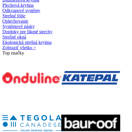
Plechová krytina
Odkvapové systémy
Strešné fólie
Oplechovanie
Systémové pásky
Doplnky pre šikmé strechy
Strešné okná
Ekologická strešná krytina
Zobraziť všetko >
Top značky