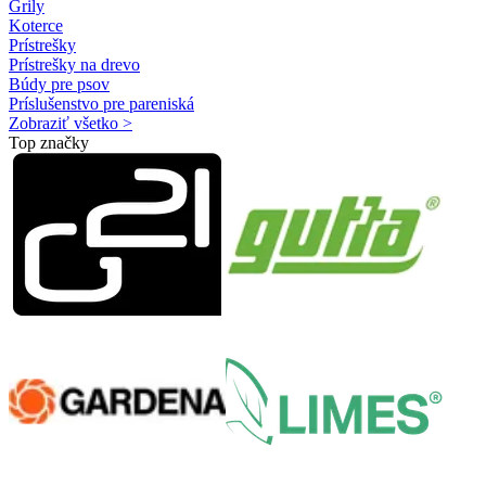
Grily
Koterce
Prístrešky
Prístrešky na drevo
Búdy pre psov
Príslušenstvo pre pareniská
Zobraziť všetko >
Top značky