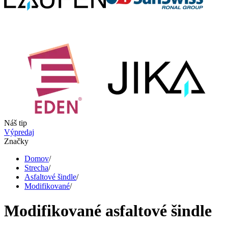
Náš tip
Výpredaj
Značky
Domov
/
Strecha
/
Asfaltové šindle
/
Modifikované
/
Modifikované asfaltové šindle