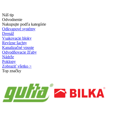
Náš tip
Odvodnenie
Nakupujte podľa kategórie
Odkvapové systémy
Drenáž
Vsakovacie bloky
Revízne šachty
Kanalizačné vpuste
Odvodňovacie žľaby
Nádrže
Poklopy
Zobraziť všetko >
Top značky