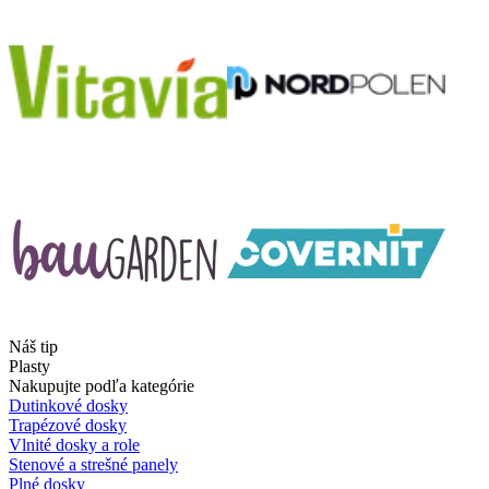
Náš tip
Plasty
Nakupujte podľa kategórie
Dutinkové dosky
Trapézové dosky
Vlnité dosky a role
Stenové a strešné panely
Plné dosky