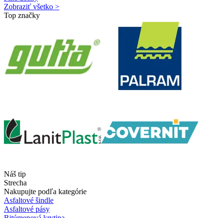
Zobraziť všetko >
Top značky
Náš tip
Strecha
Nakupujte podľa kategórie
Asfaltové šindle
Asfaltové pásy
Bitúmenová krytina