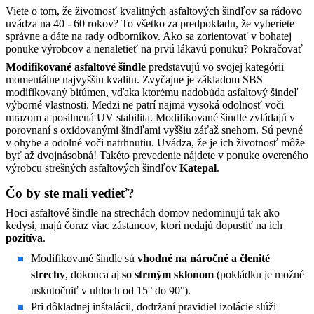
Viete o tom, že životnosť kvalitných asfaltových šindľov sa rádovo
uvádza na 40 - 60 rokov? To všetko za predpokladu, že vyberiete
správne a dáte na rady odborníkov. Ako sa zorientovať v bohatej
ponuke výrobcov a nenaletieť na prvú lákavú ponuku?
Pokračovať
Modifikované asfaltové šindle
predstavujú vo svojej kategórii
momentálne najvyššiu kvalitu. Zvyčajne je základom SBS
modifikovaný bitúmen, vďaka ktorému nadobúda asfaltový šindeľ
výborné vlastnosti. Medzi ne patrí najmä vysoká odolnosť voči
mrazom a posilnená UV stabilita. Modifikované šindle zvládajú v
porovnaní s oxidovanými šindľami vyššiu záťaž snehom. Sú pevné
v ohybe a odolné voči natrhnutiu. Uvádza, že je ich životnosť môže
byť až dvojnásobná! Takéto prevedenie nájdete v ponuke overeného
výrobcu strešných asfaltových šindľov
Katepal
.
Čo by ste mali vedieť?
Hoci asfaltové šindle na strechách domov nedominujú tak ako
kedysi, majú čoraz viac zástancov, ktorí nedajú dopustiť na ich
pozitíva
.
Modifikované šindle sú
vhodné na náročné a členité
strechy
, dokonca aj
so strmým sklonom
(pokládku je možné
uskutočniť v uhloch od 15° do 90°).
Pri dôkladnej inštalácii, dodržaní pravidiel izolácie slúži