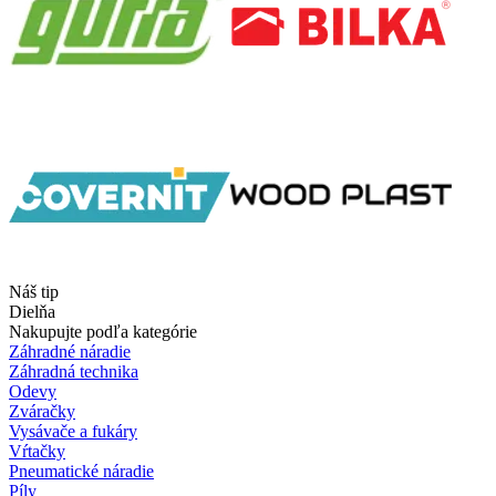
Náš tip
Dielňa
Nakupujte podľa kategórie
Záhradné náradie
Záhradná technika
Odevy
Zváračky
Vysávače a fukáry
Vŕtačky
Pneumatické náradie
Píly