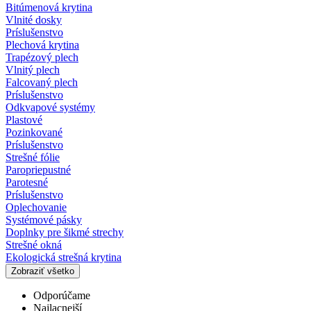
Bitúmenová krytina
Vlnité dosky
Príslušenstvo
Plechová krytina
Trapézový plech
Vlnitý plech
Falcovaný plech
Príslušenstvo
Odkvapové systémy
Plastové
Pozinkované
Príslušenstvo
Strešné fólie
Paropriepustné
Parotesné
Príslušenstvo
Oplechovanie
Systémové pásky
Doplnky pre šikmé strechy
Strešné okná
Ekologická strešná krytina
Zobraziť všetko
Odporúčame
Najlacnejší