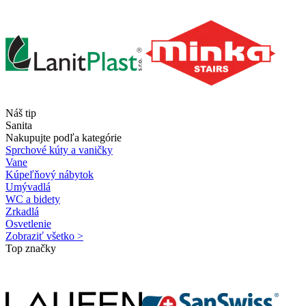
Náš tip
Sanita
Nakupujte podľa kategórie
Sprchové kúty a vaničky
Vane
Kúpeľňový nábytok
Umývadlá
WC a bidety
Zrkadlá
Osvetlenie
Zobraziť všetko >
Top značky