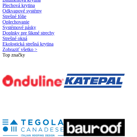
Plechová krytina
Odkvapové systémy
Strešné fólie
Oplechovanie
Systémové pásky
Doplnky pre šikmé strechy
Strešné okná
Ekologická strešná krytina
Zobraziť všetko >
Top značky