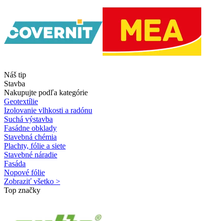
Náš tip
Stavba
Nakupujte podľa kategórie
Geotextílie
Izolovanie vlhkosti a radónu
Suchá výstavba
Fasádne obklady
Stavebná chémia
Plachty, fólie a siete
Stavebné náradie
Fasáda
Nopové fólie
Zobraziť všetko >
Top značky