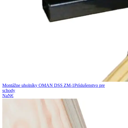
Montážne uholníky OMAN DSS ZM-1
Príslušenstvo pre
schody
NaN€