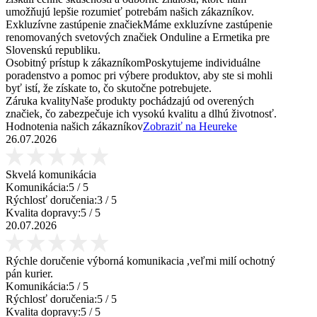
umožňujú lepšie rozumieť potrebám našich zákazníkov.
Exkluzívne zastúpenie značiek
Máme exkluzívne zastúpenie
renomovaných svetových značiek Onduline a Ermetika pre
Slovenskú republiku.
Osobitný prístup k zákazníkom
Poskytujeme individuálne
poradenstvo a pomoc pri výbere produktov, aby ste si mohli
byť istí, že získate to, čo skutočne potrebujete.
Záruka kvality
Naše produkty pochádzajú od overených
značiek, čo zabezpečuje ich vysokú kvalitu a dlhú životnosť.
Hodnotenia našich zákazníkov
Zobraziť na Heureke
26.07.2026
Skvelá komunikácia
Komunikácia:
5
/ 5
Rýchlosť doručenia:
3
/ 5
Kvalita dopravy:
5
/ 5
20.07.2026
Rýchle doručenie výborná komunikacia ,veľmi milí ochotný
pán kurier.
Komunikácia:
5
/ 5
Rýchlosť doručenia:
5
/ 5
Kvalita dopravy:
5
/ 5