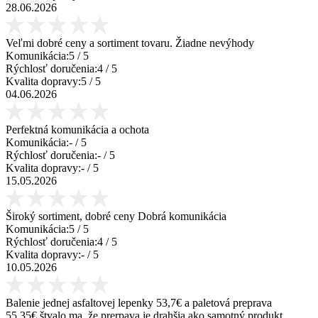
28.06.2026
Veľmi dobré ceny a sortiment tovaru. Žiadne nevýhody
Komunikácia:
5
/ 5
Rýchlosť doručenia:
4
/ 5
Kvalita dopravy:
5
/ 5
04.06.2026
Perfektná komunikácia a ochota
Komunikácia:
-
/ 5
Rýchlosť doručenia:
-
/ 5
Kvalita dopravy:
-
/ 5
15.05.2026
Široký sortiment, dobré ceny Dobrá komunikácia
Komunikácia:
5
/ 5
Rýchlosť doručenia:
4
/ 5
Kvalita dopravy:
-
/ 5
10.05.2026
Balenie jednej asfaltovej lepenky 53,7€ a paletová preprava
55,35€ štvalo ma, že prerpava je drahšia ako samotný produkt