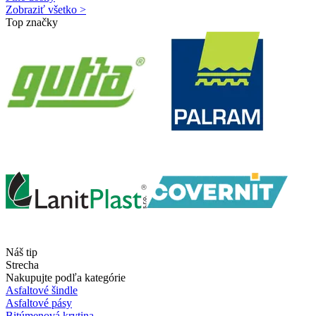
Zobraziť všetko >
Top značky
Náš tip
Strecha
Nakupujte podľa kategórie
Asfaltové šindle
Asfaltové pásy
Bitúmenová krytina