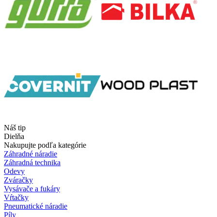
Náš tip
Dielňa
Nakupujte podľa kategórie
Záhradné náradie
Záhradná technika
Odevy
Zváračky
Vysávače a fukáry
Vŕtačky
Pneumatické náradie
Píly