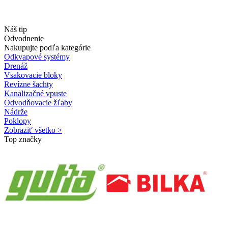
Náš tip
Odvodnenie
Nakupujte podľa kategórie
Odkvapové systémy
Drenáž
Vsakovacie bloky
Revízne šachty
Kanalizačné vpuste
Odvodňovacie žľaby
Nádrže
Poklopy
Zobraziť všetko >
Top značky