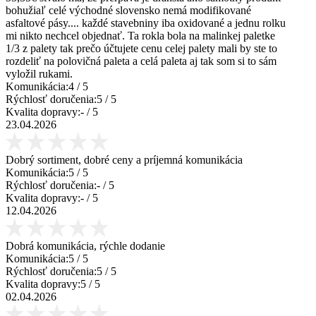
bohužiaľ celé východné slovensko nemá modifikované
asfaltové pásy.... každé stavebniny iba oxidované a jednu rolku
mi nikto nechcel objednať. Ta rokla bola na malinkej paletke
1/3 z palety tak prečo účtujete cenu celej palety mali by ste to
rozdeliť na polovičná paleta a celá paleta aj tak som si to sám
vyložil rukami.
Komunikácia:
4
/ 5
Rýchlosť doručenia:
5
/ 5
Kvalita dopravy:
-
/ 5
23.04.2026
Dobrý sortiment, dobré ceny a príjemná komunikácia
Komunikácia:
5
/ 5
Rýchlosť doručenia:
-
/ 5
Kvalita dopravy:
-
/ 5
12.04.2026
Dobrá komunikácia, rýchle dodanie
Komunikácia:
5
/ 5
Rýchlosť doručenia:
5
/ 5
Kvalita dopravy:
5
/ 5
02.04.2026