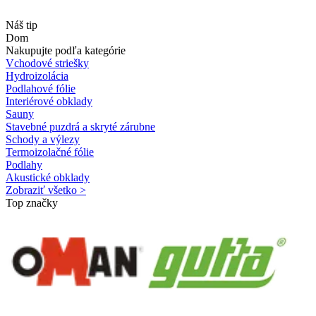
Náš tip
Dom
Nakupujte podľa kategórie
Vchodové striešky
Hydroizolácia
Podlahové fólie
Interiérové obklady
Sauny
Stavebné puzdrá a skryté zárubne
Schody a výlezy
Termoizolačné fólie
Podlahy
Akustické obklady
Zobraziť všetko >
Top značky