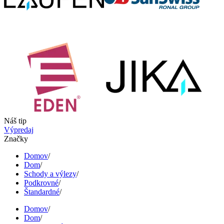
Náš tip
Výpredaj
Značky
Domov
/
Dom
/
Schody a výlezy
/
Podkrovné
/
Štandardné
/
Domov
/
Dom
/