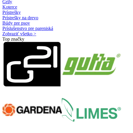
Grily
Koterce
Prístrešky
Prístrešky na drevo
Búdy pre psov
Príslušenstvo pre pareniská
Zobraziť všetko >
Top značky