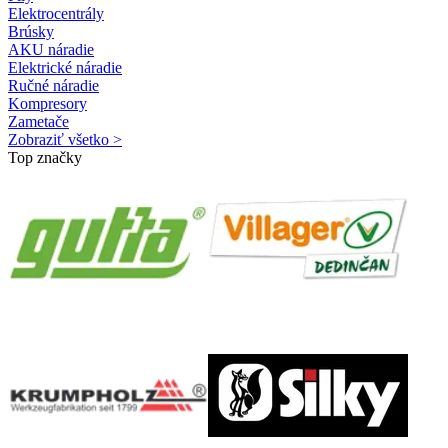
Elektrocentrály
Brúsky
AKU náradie
Elektrické náradie
Ručné náradie
Kompresory
Zametače
Zobraziť všetko >
Top značky