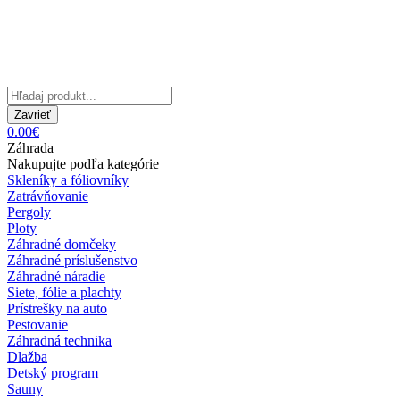
Zavrieť
0.00€
Záhrada
Nakupujte podľa kategórie
Skleníky a fóliovníky
Zatrávňovanie
Pergoly
Ploty
Záhradné domčeky
Záhradné príslušenstvo
Záhradné náradie
Siete, fólie a plachty
Prístrešky na auto
Pestovanie
Záhradná technika
Dlažba
Detský program
Sauny