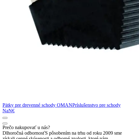
Pätky pre drevenné schody OMAN
Príslušenstvo pre schody
NaN€
Prečo nakupovať u nás?
Dlhoročná odbornosť
S pôsobením na trhu od roku 2009 sme
získali cenné skúsenosti a odborné znalosti, ktoré nám