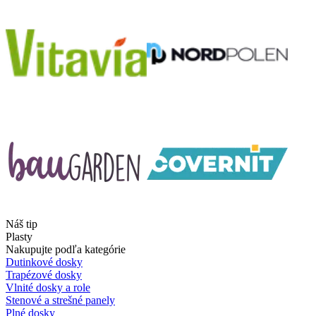
Náš tip
Plasty
Nakupujte podľa kategórie
Dutinkové dosky
Trapézové dosky
Vlnité dosky a role
Stenové a strešné panely
Plné dosky