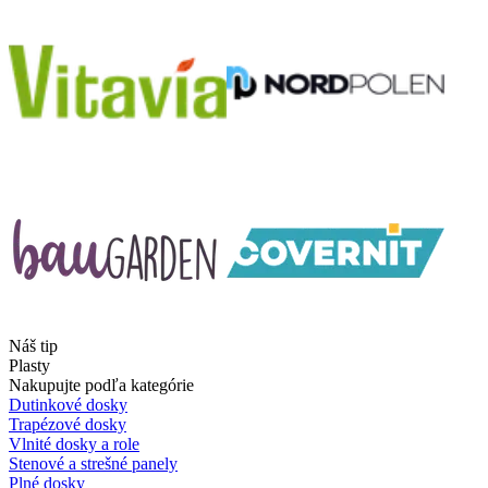
Náš tip
Plasty
Nakupujte podľa kategórie
Dutinkové dosky
Trapézové dosky
Vlnité dosky a role
Stenové a strešné panely
Plné dosky