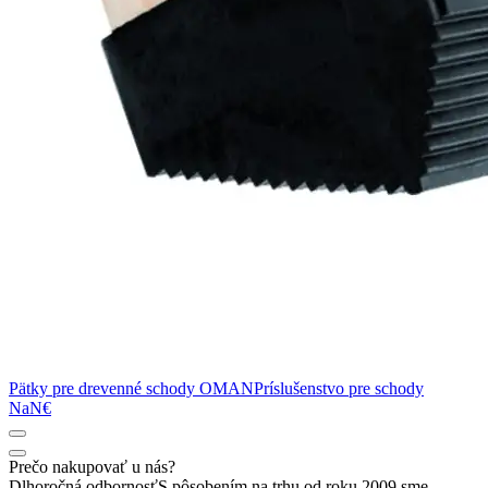
Pätky pre drevenné schody OMAN
Príslušenstvo pre schody
NaN€
Prečo nakupovať u nás?
Dlhoročná odbornosť
S pôsobením na trhu od roku 2009 sme