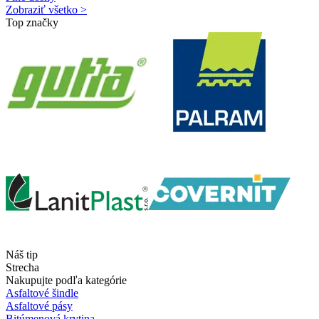
Zobraziť všetko >
Top značky
Náš tip
Strecha
Nakupujte podľa kategórie
Asfaltové šindle
Asfaltové pásy
Bitúmenová krytina