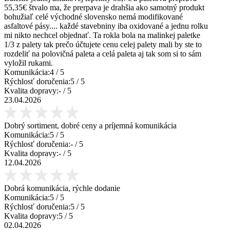
55,35€ štvalo ma, že prerpava je drahšia ako samotný produkt
bohužiaľ celé východné slovensko nemá modifikované
asfaltové pásy.... každé stavebniny iba oxidované a jednu rolku
mi nikto nechcel objednať. Ta rokla bola na malinkej paletke
1/3 z palety tak prečo účtujete cenu celej palety mali by ste to
rozdeliť na polovičná paleta a celá paleta aj tak som si to sám
vyložil rukami.
Komunikácia:
4
/ 5
Rýchlosť doručenia:
5
/ 5
Kvalita dopravy:
-
/ 5
23.04.2026
Dobrý sortiment, dobré ceny a príjemná komunikácia
Komunikácia:
5
/ 5
Rýchlosť doručenia:
-
/ 5
Kvalita dopravy:
-
/ 5
12.04.2026
Dobrá komunikácia, rýchle dodanie
Komunikácia:
5
/ 5
Rýchlosť doručenia:
5
/ 5
Kvalita dopravy:
5
/ 5
02.04.2026