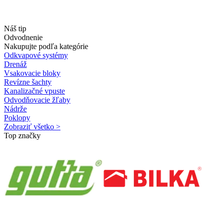
Náš tip
Odvodnenie
Nakupujte podľa kategórie
Odkvapové systémy
Drenáž
Vsakovacie bloky
Revízne šachty
Kanalizačné vpuste
Odvodňovacie žľaby
Nádrže
Poklopy
Zobraziť všetko >
Top značky