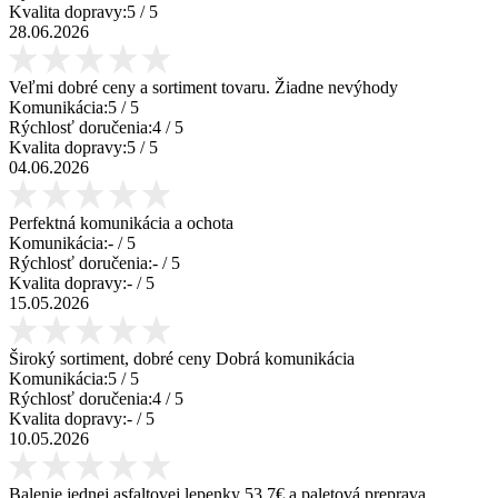
Kvalita dopravy:
5
/ 5
28.06.2026
Veľmi dobré ceny a sortiment tovaru. Žiadne nevýhody
Komunikácia:
5
/ 5
Rýchlosť doručenia:
4
/ 5
Kvalita dopravy:
5
/ 5
04.06.2026
Perfektná komunikácia a ochota
Komunikácia:
-
/ 5
Rýchlosť doručenia:
-
/ 5
Kvalita dopravy:
-
/ 5
15.05.2026
Široký sortiment, dobré ceny Dobrá komunikácia
Komunikácia:
5
/ 5
Rýchlosť doručenia:
4
/ 5
Kvalita dopravy:
-
/ 5
10.05.2026
Balenie jednej asfaltovej lepenky 53,7€ a paletová preprava