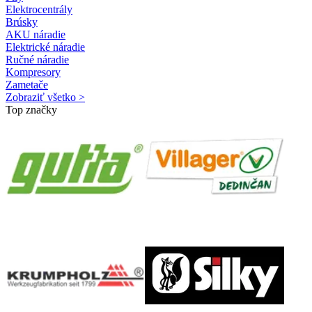
Elektrocentrály
Brúsky
AKU náradie
Elektrické náradie
Ručné náradie
Kompresory
Zametače
Zobraziť všetko >
Top značky