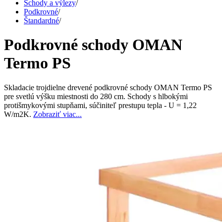
Schody a výlezy
/
Podkrovné
/
Štandardné
/
Podkrovné schody OMAN
Termo PS
Skladacie trojdielne drevené podkrovné schody OMAN Termo PS
pre svetlú výšku miestnosti do 280 cm. Schody s hlbokými
protišmykovými stupňami, súčiniteľ prestupu tepla - U = 1,22
W/m2K.
Zobraziť viac...