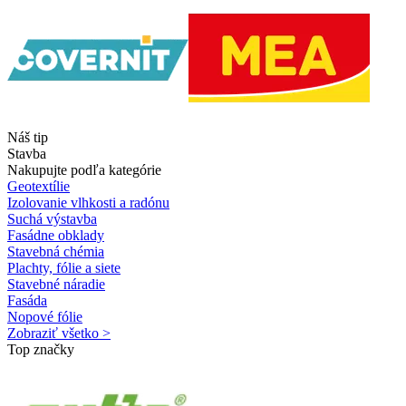
Náš tip
Stavba
Nakupujte podľa kategórie
Geotextílie
Izolovanie vlhkosti a radónu
Suchá výstavba
Fasádne obklady
Stavebná chémia
Plachty, fólie a siete
Stavebné náradie
Fasáda
Nopové fólie
Zobraziť všetko >
Top značky