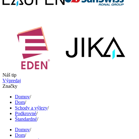
Náš tip
Výpredaj
Značky
Domov
/
Dom
/
Schody a výlezy
/
Podkrovné
/
Štandardné
/
Domov
/
Dom
/