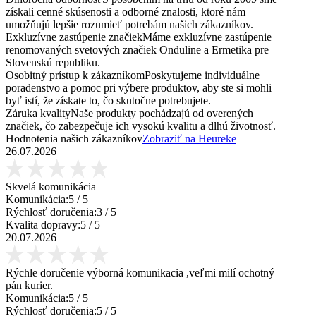
získali cenné skúsenosti a odborné znalosti, ktoré nám
umožňujú lepšie rozumieť potrebám našich zákazníkov.
Exkluzívne zastúpenie značiek
Máme exkluzívne zastúpenie
renomovaných svetových značiek Onduline a Ermetika pre
Slovenskú republiku.
Osobitný prístup k zákazníkom
Poskytujeme individuálne
poradenstvo a pomoc pri výbere produktov, aby ste si mohli
byť istí, že získate to, čo skutočne potrebujete.
Záruka kvality
Naše produkty pochádzajú od overených
značiek, čo zabezpečuje ich vysokú kvalitu a dlhú životnosť.
Hodnotenia našich zákazníkov
Zobraziť na Heureke
26.07.2026
Skvelá komunikácia
Komunikácia:
5
/ 5
Rýchlosť doručenia:
3
/ 5
Kvalita dopravy:
5
/ 5
20.07.2026
Rýchle doručenie výborná komunikacia ,veľmi milí ochotný
pán kurier.
Komunikácia:
5
/ 5
Rýchlosť doručenia:
5
/ 5