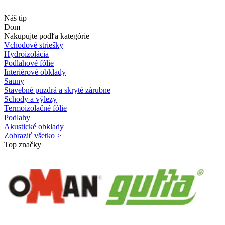
Náš tip
Dom
Nakupujte podľa kategórie
Vchodové striešky
Hydroizolácia
Podlahové fólie
Interiérové obklady
Sauny
Stavebné puzdrá a skryté zárubne
Schody a výlezy
Termoizolačné fólie
Podlahy
Akustické obklady
Zobraziť všetko >
Top značky