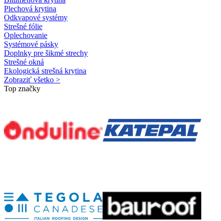
Plechová krytina
Odkvapové systémy
Strešné fólie
Oplechovanie
Systémové pásky
Doplnky pre šikmé strechy
Strešné okná
Ekologická strešná krytina
Zobraziť všetko >
Top značky