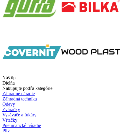
Náš tip
Dielňa
Nakupujte podľa kategórie
Záhradné náradie
Záhradná technika
Odevy
Zváračky
Vysávače a fukáry
Vŕtačky
Pneumatické náradie
Píly