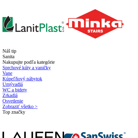
Náš tip
Sanita
Nakupujte podľa kategórie
Sprchové kúty a vaničky
Vane
Kúpeľňový nábytok
Umývadlá
WC a bidety
Zrkadlá
Osvetlenie
Zobraziť všetko >
Top značky