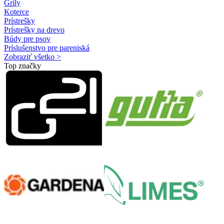
Grily
Koterce
Prístrešky
Prístrešky na drevo
Búdy pre psov
Príslušenstvo pre pareniská
Zobraziť všetko >
Top značky