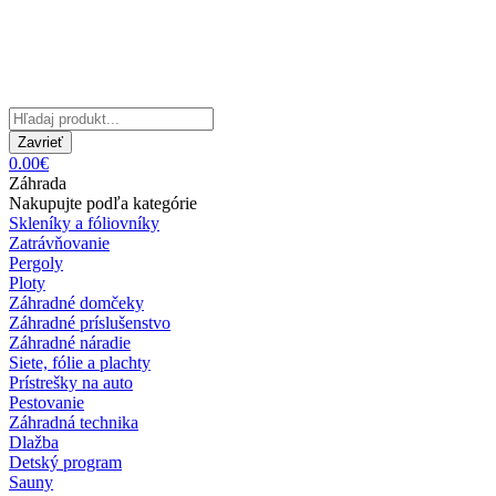
Zavrieť
0.00€
Záhrada
Nakupujte podľa kategórie
Skleníky a fóliovníky
Zatrávňovanie
Pergoly
Ploty
Záhradné domčeky
Záhradné príslušenstvo
Záhradné náradie
Siete, fólie a plachty
Prístrešky na auto
Pestovanie
Záhradná technika
Dlažba
Detský program
Sauny