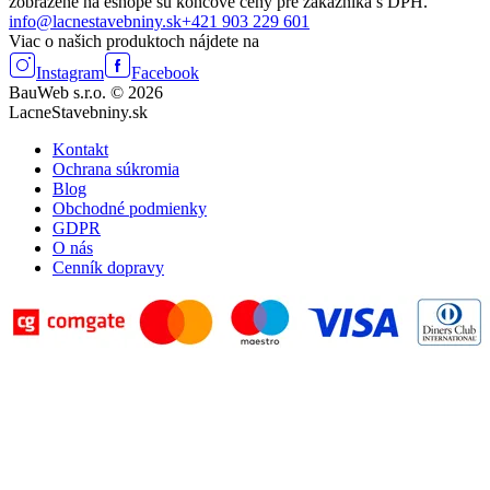
zobrazené na eshope sú koncové ceny pre zákazníka s DPH.
info@lacnestavebniny.sk
+421 903 229 601
Viac o našich produktoch nájdete na
Instagram
Facebook
BauWeb s.r.o. © 2026
LacneStavebniny.sk
Kontakt
Ochrana súkromia
Blog
Obchodné podmienky
GDPR
O nás
Cenník dopravy