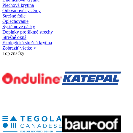
Plechová krytina
Odkvapové systémy
Strešné fólie
Oplechovanie
Systémové pásky
Doplnky pre šikmé strechy
Strešné okná
Ekologická strešná krytina
Zobraziť všetko >
Top značky