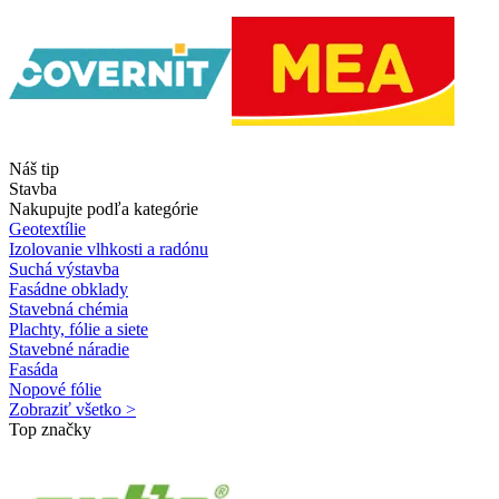
Náš tip
Stavba
Nakupujte podľa kategórie
Geotextílie
Izolovanie vlhkosti a radónu
Suchá výstavba
Fasádne obklady
Stavebná chémia
Plachty, fólie a siete
Stavebné náradie
Fasáda
Nopové fólie
Zobraziť všetko >
Top značky