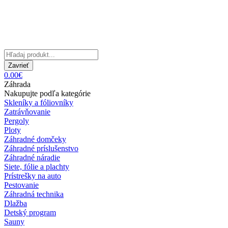
Zavrieť
0.00€
Záhrada
Nakupujte podľa kategórie
Skleníky a fóliovníky
Zatrávňovanie
Pergoly
Ploty
Záhradné domčeky
Záhradné príslušenstvo
Záhradné náradie
Siete, fólie a plachty
Prístrešky na auto
Pestovanie
Záhradná technika
Dlažba
Detský program
Sauny