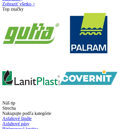
Zobraziť všetko >
Top značky
Náš tip
Strecha
Nakupujte podľa kategórie
Asfaltové šindle
Asfaltové pásy
Bitúmenová krytina