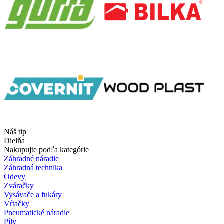
Náš tip
Dielňa
Nakupujte podľa kategórie
Záhradné náradie
Záhradná technika
Odevy
Zváračky
Vysávače a fukáry
Vŕtačky
Pneumatické náradie
Píly