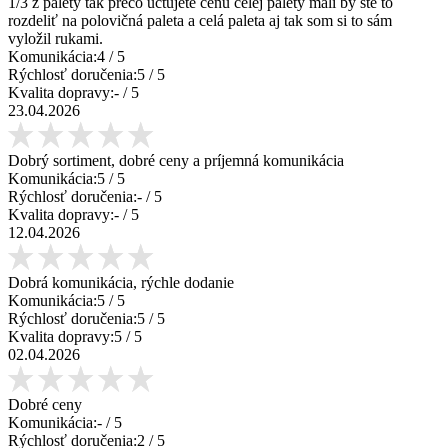
1/3 z palety tak prečo účtujete cenu celej palety mali by ste to
rozdeliť na polovičná paleta a celá paleta aj tak som si to sám
vyložil rukami.
Komunikácia:
4
/ 5
Rýchlosť doručenia:
5
/ 5
Kvalita dopravy:
-
/ 5
23.04.2026
Dobrý sortiment, dobré ceny a príjemná komunikácia
Komunikácia:
5
/ 5
Rýchlosť doručenia:
-
/ 5
Kvalita dopravy:
-
/ 5
12.04.2026
Dobrá komunikácia, rýchle dodanie
Komunikácia:
5
/ 5
Rýchlosť doručenia:
5
/ 5
Kvalita dopravy:
5
/ 5
02.04.2026
Dobré ceny
Komunikácia:
-
/ 5
Rýchlosť doručenia:
2
/ 5