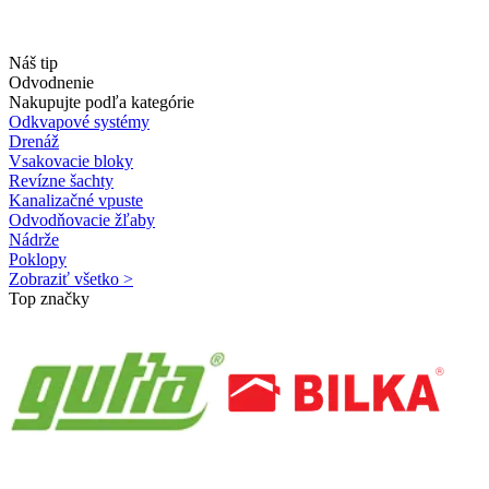
Náš tip
Odvodnenie
Nakupujte podľa kategórie
Odkvapové systémy
Drenáž
Vsakovacie bloky
Revízne šachty
Kanalizačné vpuste
Odvodňovacie žľaby
Nádrže
Poklopy
Zobraziť všetko >
Top značky