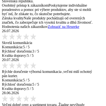
Slovenskú republiku.
Osobitný prístup k zákazníkom
Poskytujeme individuálne
poradenstvo a pomoc pri výbere produktov, aby ste si mohli
byť istí, že získate to, čo skutočne potrebujete.
Záruka kvality
Naše produkty pochádzajú od overených
značiek, čo zabezpečuje ich vysokú kvalitu a dlhú životnosť.
Hodnotenia našich zákazníkov
Zobraziť na Heureke
26.07.2026
Skvelá komunikácia
Komunikácia:
5
/ 5
Rýchlosť doručenia:
3
/ 5
Kvalita dopravy:
5
/ 5
20.07.2026
Rýchle doručenie výborná komunikacia ,veľmi milí ochotný
pán kurier.
Komunikácia:
5
/ 5
Rýchlosť doručenia:
5
/ 5
Kvalita dopravy:
5
/ 5
28.06.2026
Veľmi dobré ceny a sortiment tovaru. Žiadne nevýhody