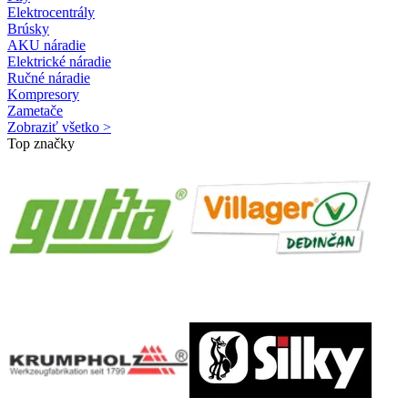
Elektrocentrály
Brúsky
AKU náradie
Elektrické náradie
Ručné náradie
Kompresory
Zametače
Zobraziť všetko >
Top značky