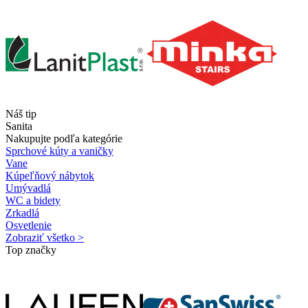
Náš tip
Sanita
Nakupujte podľa kategórie
Sprchové kúty a vaničky
Vane
Kúpeľňový nábytok
Umývadlá
WC a bidety
Zrkadlá
Osvetlenie
Zobraziť všetko >
Top značky