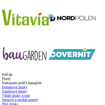
Náš tip
Plasty
Nakupujte podľa kategórie
Dutinkové dosky
Trapézové dosky
Vlnité dosky a role
Stenové a strešné panely
Plné dosky