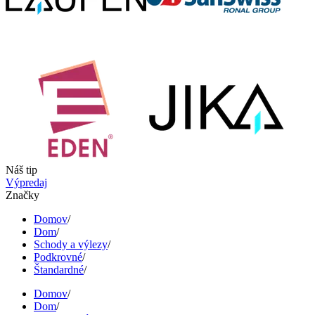
Náš tip
Výpredaj
Značky
Domov
/
Dom
/
Schody a výlezy
/
Podkrovné
/
Štandardné
/
Domov
/
Dom
/