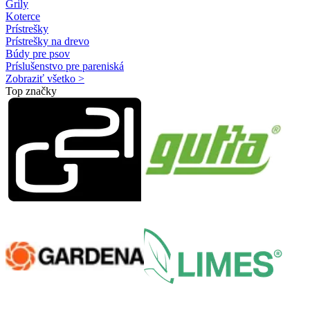
Grily
Koterce
Prístrešky
Prístrešky na drevo
Búdy pre psov
Príslušenstvo pre pareniská
Zobraziť všetko >
Top značky