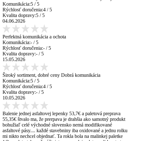
Komunikácia:
5
/ 5
Rýchlosť doručenia:
4
/ 5
Kvalita dopravy:
5
/ 5
04.06.2026
Perfektná komunikácia a ochota
Komunikácia:
-
/ 5
Rýchlosť doručenia:
-
/ 5
Kvalita dopravy:
-
/ 5
15.05.2026
Široký sortiment, dobré ceny Dobrá komunikácia
Komunikácia:
5
/ 5
Rýchlosť doručenia:
4
/ 5
Kvalita dopravy:
-
/ 5
10.05.2026
Balenie jednej asfaltovej lepenky 53,7€ a paletová preprava
55,35€ štvalo ma, že prerpava je drahšia ako samotný produkt
bohužiaľ celé východné slovensko nemá modifikované
asfaltové pásy.... každé stavebniny iba oxidované a jednu rolku
mi nikto nechcel objednať. Ta rokla bola na malinkej paletke