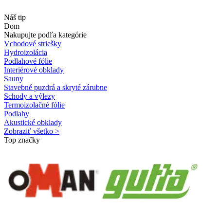
Náš tip
Dom
Nakupujte podľa kategórie
Vchodové striešky
Hydroizolácia
Podlahové fólie
Interiérové obklady
Sauny
Stavebné puzdrá a skryté zárubne
Schody a výlezy
Termoizolačné fólie
Podlahy
Akustické obklady
Zobraziť všetko >
Top značky