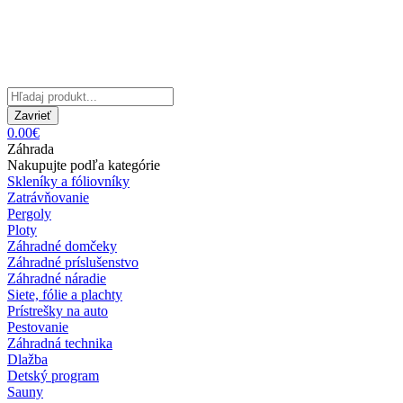
Zavrieť
0.00€
Záhrada
Nakupujte podľa kategórie
Skleníky a fóliovníky
Zatrávňovanie
Pergoly
Ploty
Záhradné domčeky
Záhradné príslušenstvo
Záhradné náradie
Siete, fólie a plachty
Prístrešky na auto
Pestovanie
Záhradná technika
Dlažba
Detský program
Sauny