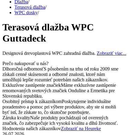
Dlažba
/
Terasová dlažba
/
WPC dosky
/
Terasová dlažba WPC
Guttadeck
Designová drevoplastová WPC zahradná dlažba.
Zobraziť viac...
Prečo nakupovať u nás?
Dlhoročná odbornosť
S pôsobením na trhu od roku 2009 sme
získali cenné skúsenosti a odborné znalosti, ktoré nám
umožňujú lepšie rozumieť potrebám našich zákazníkov.
Exkluzívne zastúpenie značiek
Máme exkluzívne zastúpenie
renomovaných svetových značiek Onduline a Ermetika pre
Slovenskú republiku.
Osobitný prístup k zákazníkom
Poskytujeme individuálne
poradenstvo a pomoc pri výbere produktov, aby ste si mohli
byť istí, že získate to, čo skutočne potrebujete.
Záruka kvality
Naše produkty pochádzajú od overených
značiek, čo zabezpečuje ich vysokú kvalitu a dlhú životnosť.
Hodnotenia našich zákazníkov
Zobraziť na Heureke
26.07.2026