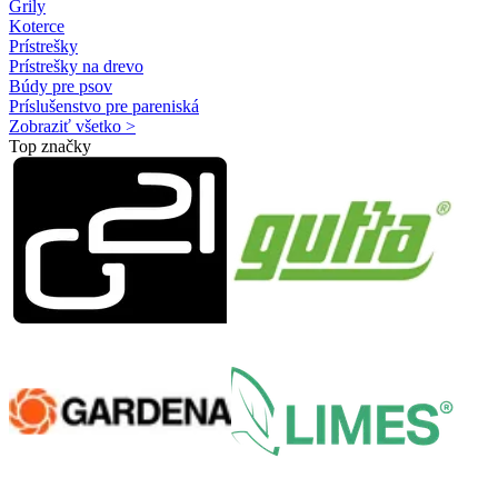
Grily
Koterce
Prístrešky
Prístrešky na drevo
Búdy pre psov
Príslušenstvo pre pareniská
Zobraziť všetko >
Top značky