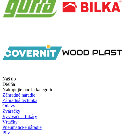
Náš tip
Dielňa
Nakupujte podľa kategórie
Záhradné náradie
Záhradná technika
Odevy
Zváračky
Vysávače a fukáry
Vŕtačky
Pneumatické náradie
Píly