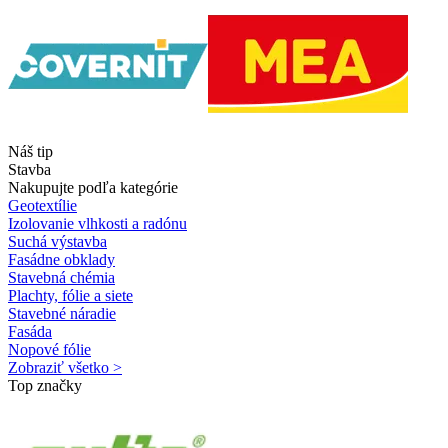
Náš tip
Stavba
Nakupujte podľa kategórie
Geotextílie
Izolovanie vlhkosti a radónu
Suchá výstavba
Fasádne obklady
Stavebná chémia
Plachty, fólie a siete
Stavebné náradie
Fasáda
Nopové fólie
Zobraziť všetko >
Top značky