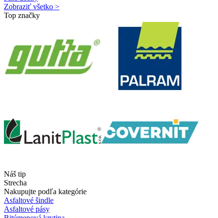
Zobraziť všetko >
Top značky
Náš tip
Strecha
Nakupujte podľa kategórie
Asfaltové šindle
Asfaltové pásy
Bitúmenová krytina