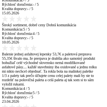
Komunikácia:
-
/ 5
Rýchlosť doručenia:
-
/ 5
Kvalita dopravy:
-
/ 5
15.05.2026
Široký sortiment, dobré ceny Dobrá komunikácia
Komunikácia:
5
/ 5
Rýchlosť doručenia:
4
/ 5
Kvalita dopravy:
-
/ 5
10.05.2026
Balenie jednej asfaltovej lepenky 53,7€ a paletová preprava
55,35€ štvalo ma, že prerpava je drahšia ako samotný produkt
bohužiaľ celé východné slovensko nemá modifikované
asfaltové pásy.... každé stavebniny iba oxidované a jednu rolku
mi nikto nechcel objednať. Ta rokla bola na malinkej paletke
1/3 z palety tak prečo účtujete cenu celej palety mali by ste to
rozdeliť na polovičná paleta a celá paleta aj tak som si to sám
vyložil rukami.
Komunikácia:
4
/ 5
Rýchlosť doručenia:
5
/ 5
Kvalita dopravy:
-
/ 5
23.04.2026