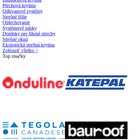
Plechová krytina
Odkvapové systémy
Strešné fólie
Oplechovanie
Systémové pásky
Doplnky pre šikmé strechy
Strešné okná
Ekologická strešná krytina
Zobraziť všetko >
Top značky