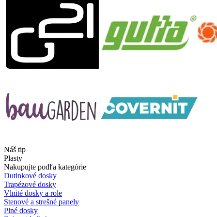
Náš tip
Plasty
Nakupujte podľa kategórie
Dutinkové dosky
Trapézové dosky
Vlnité dosky a role
Stenové a strešné panely
Plné dosky