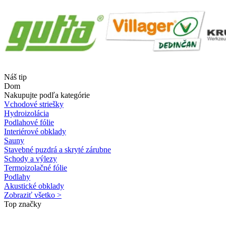
Náš tip
Dom
Nakupujte podľa kategórie
Vchodové striešky
Hydroizolácia
Podlahové fólie
Interiérové obklady
Sauny
Stavebné puzdrá a skryté zárubne
Schody a výlezy
Termoizolačné fólie
Podlahy
Akustické obklady
Zobraziť všetko >
Top značky