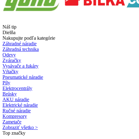
Náš tip
Dielňa
Nakupujte podľa kategórie
Záhradné náradie
Záhradná technika
Odevy
Zváračky
Vysávače a fukáry
Vŕtačky
Pneumatické náradie
Píly
Elektrocentrály
Brúsky
AKU náradie
Elektrické náradie
Ručné náradie
Kompresory
Zametače
Zobraziť všetko >
Top značky