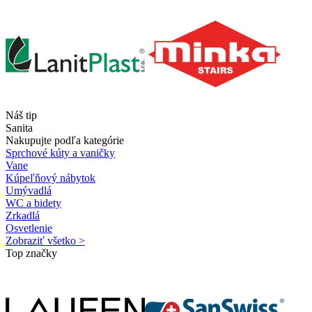
Náš tip
Sanita
Nakupujte podľa kategórie
Sprchové kúty a vaničky
Vane
Kúpeľňový nábytok
Umývadlá
WC a bidety
Zrkadlá
Osvetlenie
Zobraziť všetko >
Top značky