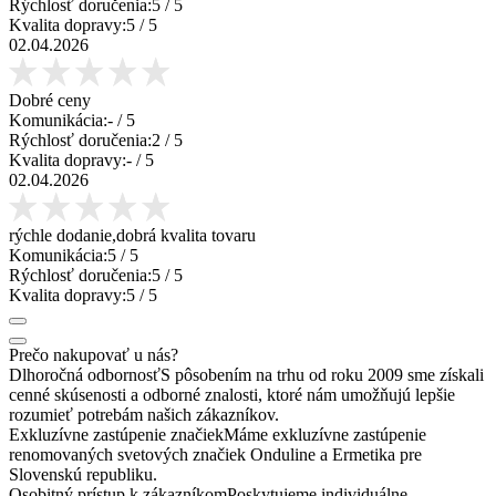
Rýchlosť doručenia:
5
/ 5
Kvalita dopravy:
5
/ 5
02.04.2026
Dobré ceny
Komunikácia:
-
/ 5
Rýchlosť doručenia:
2
/ 5
Kvalita dopravy:
-
/ 5
02.04.2026
rýchle dodanie,dobrá kvalita tovaru
Komunikácia:
5
/ 5
Rýchlosť doručenia:
5
/ 5
Kvalita dopravy:
5
/ 5
Prečo nakupovať u nás?
Dlhoročná odbornosť
S pôsobením na trhu od roku 2009 sme získali
cenné skúsenosti a odborné znalosti, ktoré nám umožňujú lepšie
rozumieť potrebám našich zákazníkov.
Exkluzívne zastúpenie značiek
Máme exkluzívne zastúpenie
renomovaných svetových značiek Onduline a Ermetika pre
Slovenskú republiku.
Osobitný prístup k zákazníkom
Poskytujeme individuálne