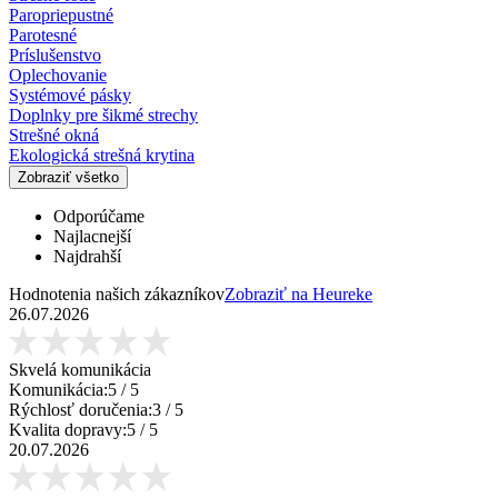
Paropriepustné
Parotesné
Príslušenstvo
Oplechovanie
Systémové pásky
Doplnky pre šikmé strechy
Strešné okná
Ekologická strešná krytina
Zobraziť všetko
Odporúčame
Najlacnejší
Najdrahší
Hodnotenia našich zákazníkov
Zobraziť na Heureke
26.07.2026
Skvelá komunikácia
Komunikácia:
5
/ 5
Rýchlosť doručenia:
3
/ 5
Kvalita dopravy:
5
/ 5
20.07.2026