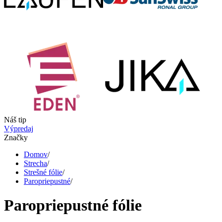
Náš tip
Výpredaj
Značky
Domov
/
Strecha
/
Strešné fólie
/
Paropriepustné
/
Paropriepustné fólie