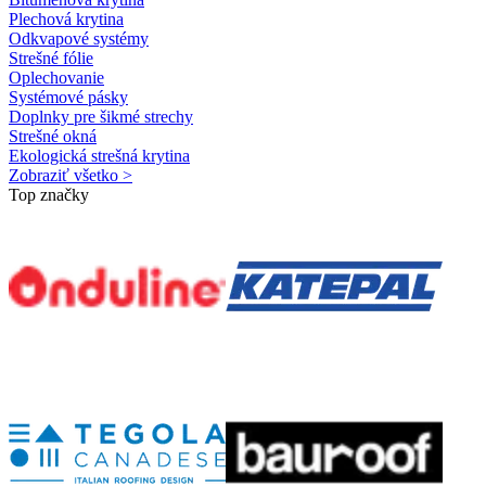
Plechová krytina
Odkvapové systémy
Strešné fólie
Oplechovanie
Systémové pásky
Doplnky pre šikmé strechy
Strešné okná
Ekologická strešná krytina
Zobraziť všetko >
Top značky