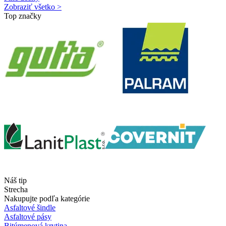
Zobraziť všetko >
Top značky
Náš tip
Strecha
Nakupujte podľa kategórie
Asfaltové šindle
Asfaltové pásy
Bitúmenová krytina