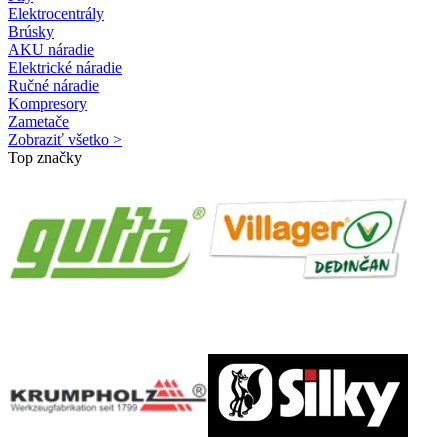
Elektrocentrály
Brúsky
AKU náradie
Elektrické náradie
Ručné náradie
Kompresory
Zametače
Zobraziť všetko >
Top značky