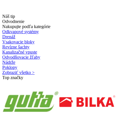
Náš tip
Odvodnenie
Nakupujte podľa kategórie
Odkvapové systémy
Drenáž
Vsakovacie bloky
Revízne šachty
Kanalizačné vpuste
Odvodňovacie žľaby
Nádrže
Poklopy
Zobraziť všetko >
Top značky