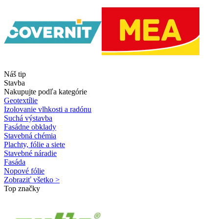
Náš tip
Stavba
Nakupujte podľa kategórie
Geotextílie
Izolovanie vlhkosti a radónu
Suchá výstavba
Fasádne obklady
Stavebná chémia
Plachty, fólie a siete
Stavebné náradie
Fasáda
Nopové fólie
Zobraziť všetko >
Top značky