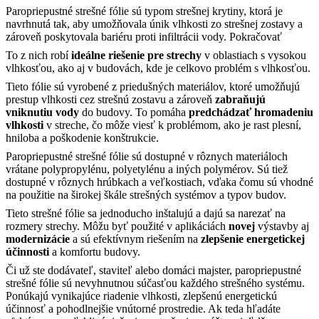
Paropriepustné strešné fólie sú typom strešnej krytiny, ktorá je
navrhnutá tak, aby umožňovala únik vlhkosti zo strešnej zostavy a
zároveň poskytovala bariéru proti infiltrácii vody.
Pokračovať
To z nich robí
ideálne riešenie pre strechy
v oblastiach s vysokou
vlhkosťou, ako aj v budovách, kde je celkovo problém s vlhkosťou.
Tieto fólie sú vyrobené z priedušných materiálov, ktoré umožňujú
prestup vlhkosti cez strešnú zostavu a zároveň
zabraňujú
vniknutiu vody
do budovy. To pomáha
predchádzať hromadeniu
vlhkosti
v streche, čo môže viesť k problémom, ako je rast plesní,
hniloba a poškodenie konštrukcie.
Paropriepustné strešné fólie sú dostupné v rôznych materiáloch
vrátane polypropylénu, polyetylénu a iných polymérov. Sú tiež
dostupné v rôznych hrúbkach a veľkostiach, vďaka čomu sú vhodné
na použitie na širokej škále strešných systémov a typov budov.
Tieto strešné fólie sa jednoducho inštalujú a dajú sa narezať na
rozmery strechy. Môžu byť použité v aplikáciách
novej
výstavby aj
modernizácie
a sú efektívnym riešením na
zlepšenie
energetickej
účinnosti
a komfortu budovy.
Či už ste dodávateľ, staviteľ alebo domáci majster, paropriepustné
strešné fólie sú nevyhnutnou súčasťou každého strešného systému.
Ponúkajú vynikajúce riadenie vlhkosti, zlepšenú energetickú
účinnosť a pohodlnejšie vnútorné prostredie. Ak teda hľadáte