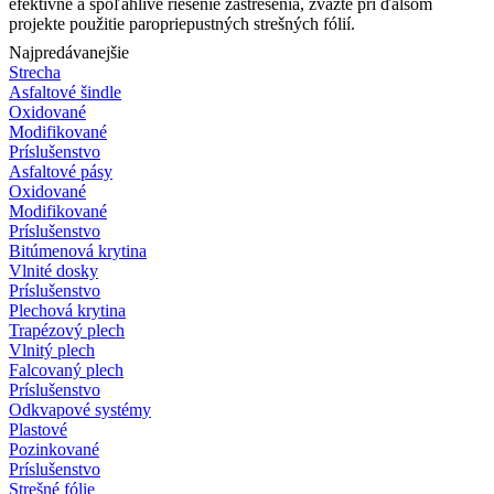
efektívne a spoľahlivé riešenie zastrešenia, zvážte pri ďalšom
projekte použitie paropriepustných strešných fólií.
Najpredávanejšie
Strecha
Asfaltové šindle
Oxidované
Modifikované
Príslušenstvo
Asfaltové pásy
Oxidované
Modifikované
Príslušenstvo
Bitúmenová krytina
Vlnité dosky
Príslušenstvo
Plechová krytina
Trapézový plech
Vlnitý plech
Falcovaný plech
Príslušenstvo
Odkvapové systémy
Plastové
Pozinkované
Príslušenstvo
Strešné fólie