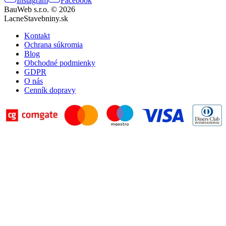
Instagram
Facebook
BauWeb s.r.o. © 2026
LacneStavebniny.sk
Kontakt
Ochrana súkromia
Blog
Obchodné podmienky
GDPR
O nás
Cenník dopravy