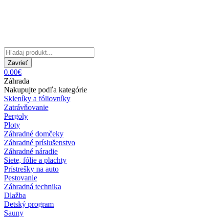
Zavrieť
0.00€
Záhrada
Nakupujte podľa kategórie
Skleníky a fóliovníky
Zatrávňovanie
Pergoly
Ploty
Záhradné domčeky
Záhradné príslušenstvo
Záhradné náradie
Siete, fólie a plachty
Prístrešky na auto
Pestovanie
Záhradná technika
Dlažba
Detský program
Sauny