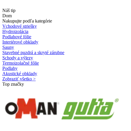
Náš tip
Dom
Nakupujte podľa kategórie
Vchodové striešky
Hydroizolácia
Podlahové fólie
Interiérové obklady
Sauny
Stavebné puzdrá a skryté zárubne
Schody a výlezy
Termoizolačné fólie
Podlahy
Akustické obklady
Zobraziť všetko >
Top značky