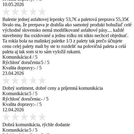
10.05.2026
Balenie jednej asfaltovej lepenky 53,7€ a paletová preprava 55,35€
štvalo ma, že prerpava je drahšia ako samotný produkt bohužiaľ celé
východné slovensko nemá modifikované asfaltové pásy.... každé
stavebniny iba oxidované a jednu rolku mi nikto nechcel objednať.
Ta rokla bola na malinkej paletke 1/3 z palety tak prečo účtujete
cenu celej palety mali by ste to rozdeliť na polovičná paleta a celá
paleta aj tak som si to sám vyložil rukami.
Komunikácia:
4
/ 5
Rýchlosť doručenia:
5
/ 5
Kvalita dopravy:
-
/ 5
23.04.2026
Dobrý sortiment, dobré ceny a príjemná komunikácia
Komunikácia:
5
/ 5
Rýchlosť doručenia:
-
/ 5
Kvalita dopravy:
-
/ 5
12.04.2026
Dobrá komunikácia, rýchle dodanie
Komunikácia:
5
/ 5