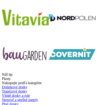
Náš tip
Plasty
Nakupujte podľa kategórie
Dutinkové dosky
Trapézové dosky
Vlnité dosky a role
Stenové a strešné panely
Plné dosky