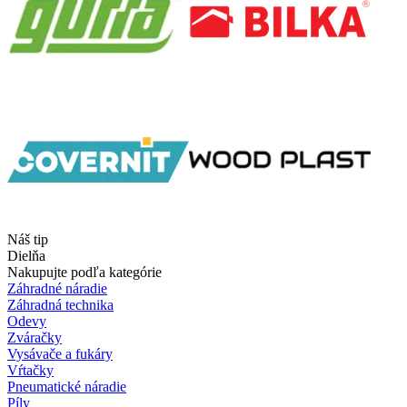
Náš tip
Dielňa
Nakupujte podľa kategórie
Záhradné náradie
Záhradná technika
Odevy
Zváračky
Vysávače a fukáry
Vŕtačky
Pneumatické náradie
Píly