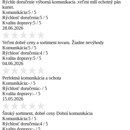
Rýchle doručenie výborná komunikacia ,veľmi milí ochotný pán
kurier.
Komunikácia:
5
/ 5
Rýchlosť doručenia:
5
/ 5
Kvalita dopravy:
5
/ 5
28.06.2026
Veľmi dobré ceny a sortiment tovaru. Žiadne nevýhody
Komunikácia:
5
/ 5
Rýchlosť doručenia:
4
/ 5
Kvalita dopravy:
5
/ 5
04.06.2026
Perfektná komunikácia a ochota
Komunikácia:
-
/ 5
Rýchlosť doručenia:
-
/ 5
Kvalita dopravy:
-
/ 5
15.05.2026
Široký sortiment, dobré ceny Dobrá komunikácia
Komunikácia:
5
/ 5
Rýchlosť doručenia:
4
/ 5
Kvalita dopravy:
-
/ 5