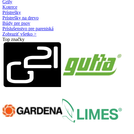
Grily
Koterce
Prístrešky
Prístrešky na drevo
Búdy pre psov
Príslušenstvo pre pareniská
Zobraziť všetko >
Top značky