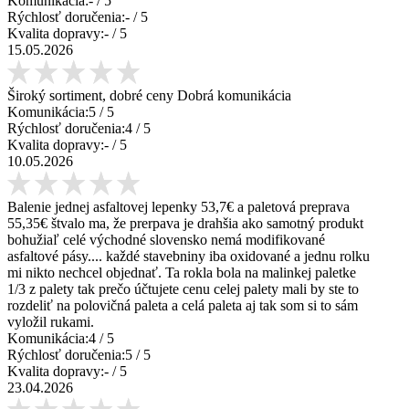
Komunikácia:
-
/ 5
Rýchlosť doručenia:
-
/ 5
Kvalita dopravy:
-
/ 5
15.05.2026
Široký sortiment, dobré ceny Dobrá komunikácia
Komunikácia:
5
/ 5
Rýchlosť doručenia:
4
/ 5
Kvalita dopravy:
-
/ 5
10.05.2026
Balenie jednej asfaltovej lepenky 53,7€ a paletová preprava
55,35€ štvalo ma, že prerpava je drahšia ako samotný produkt
bohužiaľ celé východné slovensko nemá modifikované
asfaltové pásy.... každé stavebniny iba oxidované a jednu rolku
mi nikto nechcel objednať. Ta rokla bola na malinkej paletke
1/3 z palety tak prečo účtujete cenu celej palety mali by ste to
rozdeliť na polovičná paleta a celá paleta aj tak som si to sám
vyložil rukami.
Komunikácia:
4
/ 5
Rýchlosť doručenia:
5
/ 5
Kvalita dopravy:
-
/ 5
23.04.2026