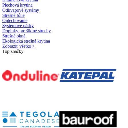
Plechová krytina
Odkvapové systémy
Strešné fólie
Oplechovanie
Systémové pásky
Doplnky pre šikmé strechy
Strešné okná
Ekologická strešná krytina
Zobraziť všetko >
Top značky