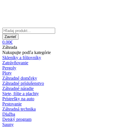
Zavrieť
0.00€
Záhrada
Nakupujte podľa kategórie
Skleníky a fóliovníky
Zatrávňovanie
Pergoly
Ploty
Záhradné domčeky
Záhradné príslušenstvo
Záhradné náradie
Siete, fólie a plachty
Prístrešky na auto
Pestovanie
Záhradná technika
Dlažba
Detský program
Sauny