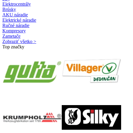
Elektrocentrály
Brúsky
AKU náradie
Elektrické náradie
Ručné náradie
Kompresory
Zametače
Zobraziť všetko >
Top značky