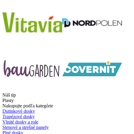
Náš tip
Plasty
Nakupujte podľa kategórie
Dutinkové dosky
Trapézové dosky
Vlnité dosky a role
Stenové a strešné panely
Plné dosky