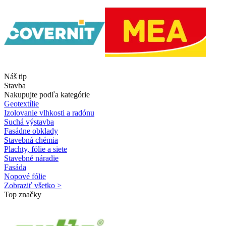
Náš tip
Stavba
Nakupujte podľa kategórie
Geotextílie
Izolovanie vlhkosti a radónu
Suchá výstavba
Fasádne obklady
Stavebná chémia
Plachty, fólie a siete
Stavebné náradie
Fasáda
Nopové fólie
Zobraziť všetko >
Top značky