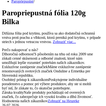
Paropriepustné
/
Paropriepustná fólia 120g
Bilka
Difúzna fólia pod krytinu, používa sa ako dodatočná ochranná
vrstva proti prachu a vlhkosti, ktorá preniká pod krytinu, v prípade
striech s jednou vetracou vrstvou.
Zobraziť viac...
Prečo nakupovať u nás?
Dlhoročná odbornosť
S pôsobením na trhu od roku 2009 sme
získali cenné skúsenosti a odborné znalosti, ktoré nám
umožňujú lepšie rozumieť potrebám našich zákazníkov.
Exkluzívne zastúpenie značiek
Máme exkluzívne zastúpenie
renomovaných svetových značiek Onduline a Ermetika pre
Slovenskú republiku.
Osobitný prístup k zákazníkom
Poskytujeme individuálne
poradenstvo a pomoc pri výbere produktov, aby ste si mohli
byť istí, že získate to, čo skutočne potrebujete.
Záruka kvality
Naše produkty pochádzajú od overených
značiek, čo zabezpečuje ich vysokú kvalitu a dlhú životnosť.
Hodnotenia našich zákazníkov
Zobraziť na Heureke
26.07.2026