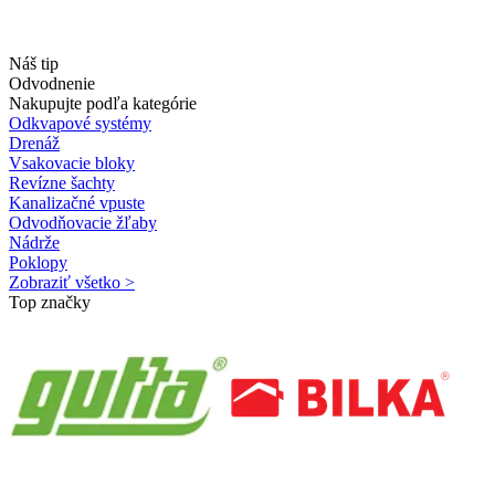
Náš tip
Odvodnenie
Nakupujte podľa kategórie
Odkvapové systémy
Drenáž
Vsakovacie bloky
Revízne šachty
Kanalizačné vpuste
Odvodňovacie žľaby
Nádrže
Poklopy
Zobraziť všetko >
Top značky