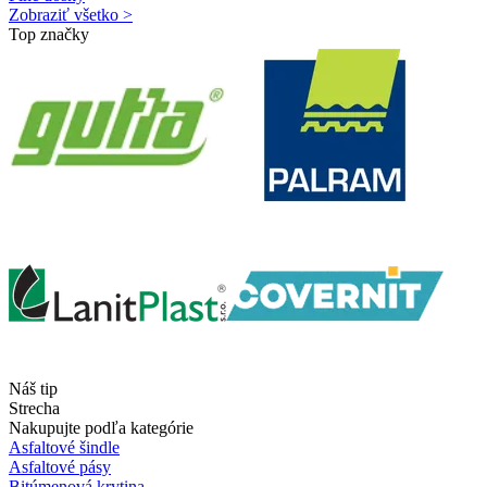
Zobraziť všetko >
Top značky
Náš tip
Strecha
Nakupujte podľa kategórie
Asfaltové šindle
Asfaltové pásy
Bitúmenová krytina