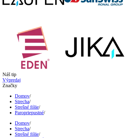
Náš tip
Výpredaj
Značky
Domov
/
Strecha
/
Strešné fólie
/
Paropriepustné
/
Domov
/
Strecha
/
Strešné fólie
/