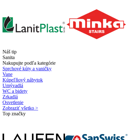
Náš tip
Sanita
Nakupujte podľa kategórie
Sprchové kúty a vaničky
Vane
Kúpeľňový nábytok
Umývadlá
WC a bidety
Zrkadlá
Osvetlenie
Zobraziť všetko >
Top značky