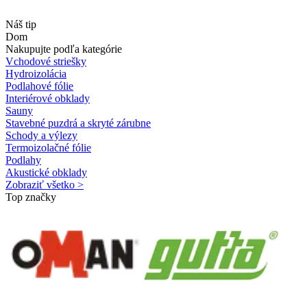
Náš tip
Dom
Nakupujte podľa kategórie
Vchodové striešky
Hydroizolácia
Podlahové fólie
Interiérové obklady
Sauny
Stavebné puzdrá a skryté zárubne
Schody a výlezy
Termoizolačné fólie
Podlahy
Akustické obklady
Zobraziť všetko >
Top značky