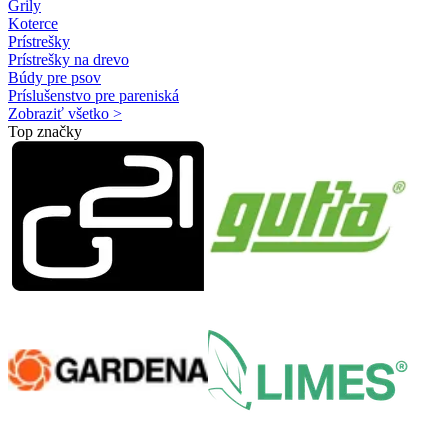
Grily
Koterce
Prístrešky
Prístrešky na drevo
Búdy pre psov
Príslušenstvo pre pareniská
Zobraziť všetko >
Top značky