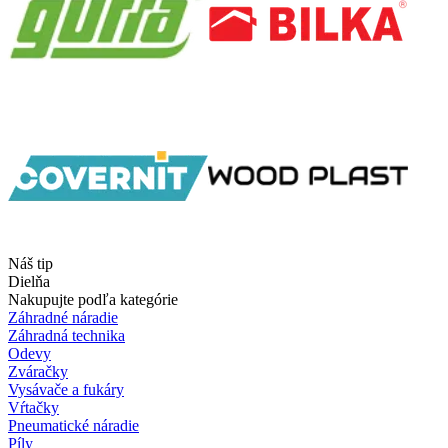
Náš tip
Dielňa
Nakupujte podľa kategórie
Záhradné náradie
Záhradná technika
Odevy
Zváračky
Vysávače a fukáry
Vŕtačky
Pneumatické náradie
Píly