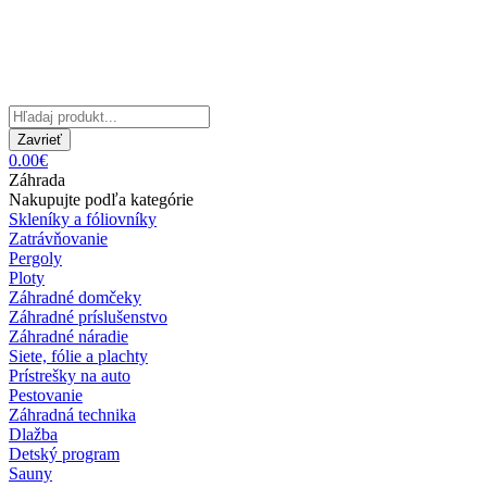
Zavrieť
0.00€
Záhrada
Nakupujte podľa kategórie
Skleníky a fóliovníky
Zatrávňovanie
Pergoly
Ploty
Záhradné domčeky
Záhradné príslušenstvo
Záhradné náradie
Siete, fólie a plachty
Prístrešky na auto
Pestovanie
Záhradná technika
Dlažba
Detský program
Sauny