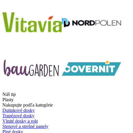
Náš tip
Plasty
Nakupujte podľa kategórie
Dutinkové dosky
Trapézové dosky
Vlnité dosky a role
Stenové a strešné panely
Plné dosky