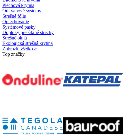
Plechová krytina
Odkvapové systémy
Strešné fólie
Oplechovanie
Systémové pásky
Doplnky pre šikmé strechy
Strešné okná
Ekologická strešná krytina
Zobraziť všetko >
Top značky