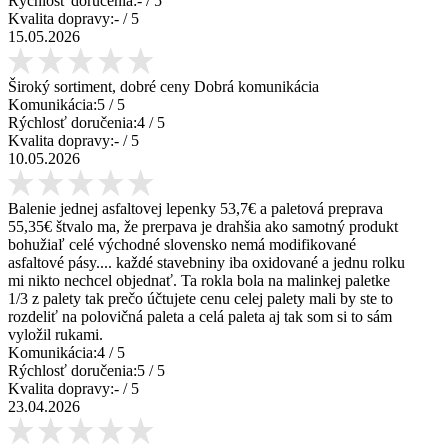
Rýchlosť doručenia:
-
/ 5
Kvalita dopravy:
-
/ 5
15.05.2026
Široký sortiment, dobré ceny Dobrá komunikácia
Komunikácia:
5
/ 5
Rýchlosť doručenia:
4
/ 5
Kvalita dopravy:
-
/ 5
10.05.2026
Balenie jednej asfaltovej lepenky 53,7€ a paletová preprava
55,35€ štvalo ma, že prerpava je drahšia ako samotný produkt
bohužiaľ celé východné slovensko nemá modifikované
asfaltové pásy.... každé stavebniny iba oxidované a jednu rolku
mi nikto nechcel objednať. Ta rokla bola na malinkej paletke
1/3 z palety tak prečo účtujete cenu celej palety mali by ste to
rozdeliť na polovičná paleta a celá paleta aj tak som si to sám
vyložil rukami.
Komunikácia:
4
/ 5
Rýchlosť doručenia:
5
/ 5
Kvalita dopravy:
-
/ 5
23.04.2026