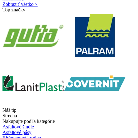
Zobraziť všetko >
Top značky
Náš tip
Strecha
Nakupujte podľa kategórie
Asfaltové šindle
Asfaltové pásy
Bitúmenová krytina