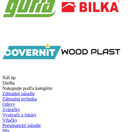
Náš tip
Dielňa
Nakupujte podľa kategórie
Záhradné náradie
Záhradná technika
Odevy
Zváračky
Vysávače a fukáry
Vŕtačky
Pneumatické náradie
Píly