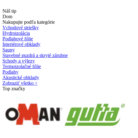
Náš tip
Dom
Nakupujte podľa kategórie
Vchodové striešky
Hydroizolácia
Podlahové fólie
Interiérové obklady
Sauny
Stavebné puzdrá a skryté zárubne
Schody a výlezy
Termoizolačné fólie
Podlahy
Akustické obklady
Zobraziť všetko >
Top značky