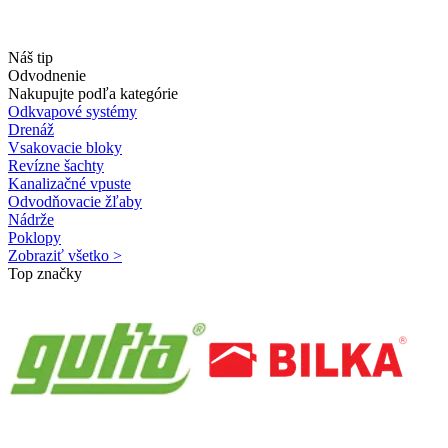
Náš tip
Odvodnenie
Nakupujte podľa kategórie
Odkvapové systémy
Drenáž
Vsakovacie bloky
Revízne šachty
Kanalizačné vpuste
Odvodňovacie žľaby
Nádrže
Poklopy
Zobraziť všetko >
Top značky