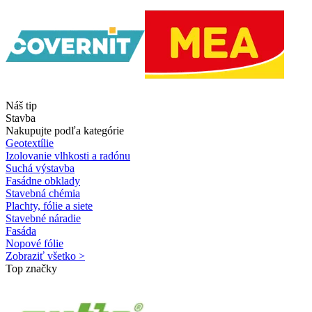
Náš tip
Stavba
Nakupujte podľa kategórie
Geotextílie
Izolovanie vlhkosti a radónu
Suchá výstavba
Fasádne obklady
Stavebná chémia
Plachty, fólie a siete
Stavebné náradie
Fasáda
Nopové fólie
Zobraziť všetko >
Top značky