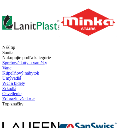
Náš tip
Sanita
Nakupujte podľa kategórie
Sprchové kúty a vaničky
Vane
Kúpeľňový nábytok
Umývadlá
WC a bidety
Zrkadlá
Osvetlenie
Zobraziť všetko >
Top značky