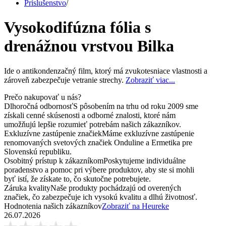
Príslušenstvo
/
Vysokodifúzna fólia s
drenážnou vrstvou Bilka
Ide o antikondenzačný film, ktorý má zvukotesniace vlastnosti a
zároveň zabezpečuje vetranie strechy.
Zobraziť viac...
Prečo nakupovať u nás?
Dlhoročná odbornosť
S pôsobením na trhu od roku 2009 sme
získali cenné skúsenosti a odborné znalosti, ktoré nám
umožňujú lepšie rozumieť potrebám našich zákazníkov.
Exkluzívne zastúpenie značiek
Máme exkluzívne zastúpenie
renomovaných svetových značiek Onduline a Ermetika pre
Slovenskú republiku.
Osobitný prístup k zákazníkom
Poskytujeme individuálne
poradenstvo a pomoc pri výbere produktov, aby ste si mohli
byť istí, že získate to, čo skutočne potrebujete.
Záruka kvality
Naše produkty pochádzajú od overených
značiek, čo zabezpečuje ich vysokú kvalitu a dlhú životnosť.
Hodnotenia našich zákazníkov
Zobraziť na Heureke
26.07.2026