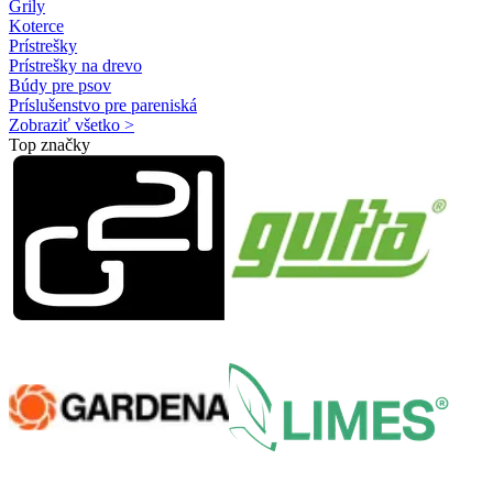
Grily
Koterce
Prístrešky
Prístrešky na drevo
Búdy pre psov
Príslušenstvo pre pareniská
Zobraziť všetko >
Top značky