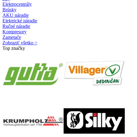
Elektrocentrály
Brúsky
AKU náradie
Elektrické náradie
Ručné náradie
Kompresory
Zametače
Zobraziť všetko >
Top značky