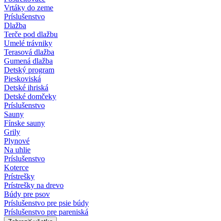
Vrtáky do zeme
Príslušenstvo
Dlažba
Terče pod dlažbu
Umelé trávniky
Terasová dlažba
Gumená dlažba
Detský program
Pieskoviská
Detské ihriská
Detské domčeky
Príslušenstvo
Sauny
Fínske sauny
Grily
Plynové
Na uhlie
Príslušenstvo
Koterce
Prístrešky
Prístrešky na drevo
Búdy pre psov
Príslušenstvo pre psie búdy
Príslušenstvo pre pareniská