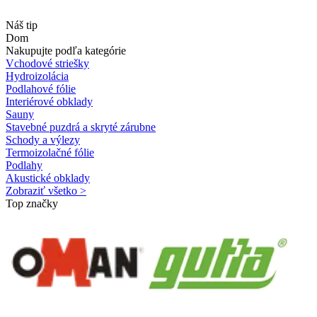
Náš tip
Dom
Nakupujte podľa kategórie
Vchodové striešky
Hydroizolácia
Podlahové fólie
Interiérové obklady
Sauny
Stavebné puzdrá a skryté zárubne
Schody a výlezy
Termoizolačné fólie
Podlahy
Akustické obklady
Zobraziť všetko >
Top značky