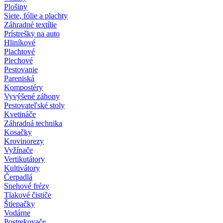
Plošiny
Siete, fólie a plachty
Záhradné textílie
Prístrešky na auto
Hliníkové
Plachtové
Plechové
Pestovanie
Pareniská
Kompostéry
Vyvýšené záhony
Pestovateľské stoly
Kvetináče
Záhradná technika
Kosačky
Krovinorezy
Vyžínače
Vertikutátory
Kultivátory
Čerpadlá
Snehové frézy
Tlakové čističe
Štiepačky
Vodárne
Postrekovače