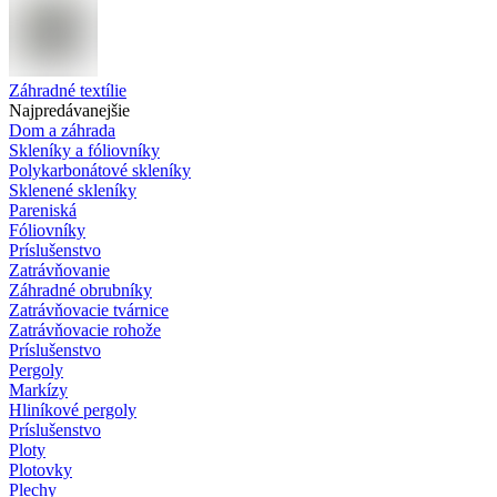
Záhradné textílie
Najpredávanejšie
Dom a záhrada
Skleníky a fóliovníky
Polykarbonátové skleníky
Sklenené skleníky
Pareniská
Fóliovníky
Príslušenstvo
Zatrávňovanie
Záhradné obrubníky
Zatrávňovacie tvárnice
Zatrávňovacie rohože
Príslušenstvo
Pergoly
Markízy
Hliníkové pergoly
Príslušenstvo
Ploty
Plotovky
Plechy