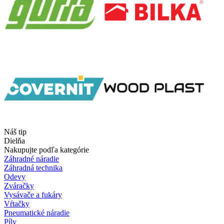
Náš tip
Dielňa
Nakupujte podľa kategórie
Záhradné náradie
Záhradná technika
Odevy
Zváračky
Vysávače a fukáry
Vŕtačky
Pneumatické náradie
Píly