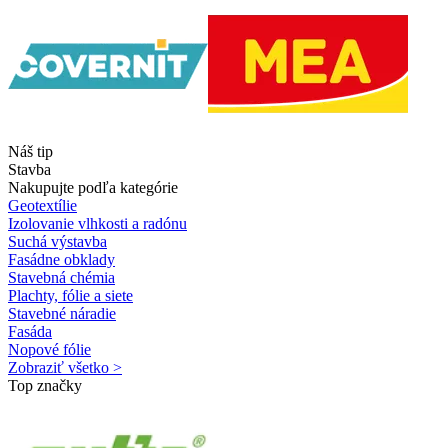
Náš tip
Stavba
Nakupujte podľa kategórie
Geotextílie
Izolovanie vlhkosti a radónu
Suchá výstavba
Fasádne obklady
Stavebná chémia
Plachty, fólie a siete
Stavebné náradie
Fasáda
Nopové fólie
Zobraziť všetko >
Top značky