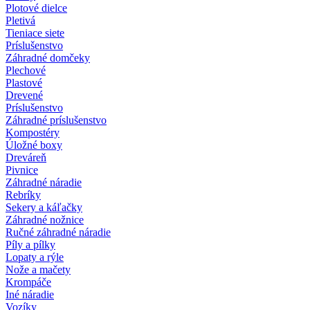
Plotové dielce
Pletivá
Tieniace siete
Príslušenstvo
Záhradné domčeky
Plechové
Plastové
Drevené
Príslušenstvo
Záhradné príslušenstvo
Kompostéry
Úložné boxy
Dreváreň
Pivnice
Záhradné náradie
Rebríky
Sekery a káľačky
Záhradné nožnice
Ručné záhradné náradie
Píly a pílky
Lopaty a rýle
Nože a mačety
Krompáče
Iné náradie
Vozíky