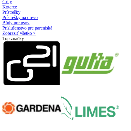
Grily
Koterce
Prístrešky
Prístrešky na drevo
Búdy pre psov
Príslušenstvo pre pareniská
Zobraziť všetko >
Top značky