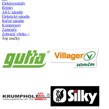
Elektrocentrály
Brúsky
AKU náradie
Elektrické náradie
Ručné náradie
Kompresory
Zametače
Zobraziť všetko >
Top značky