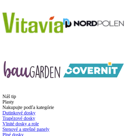
Náš tip
Plasty
Nakupujte podľa kategórie
Dutinkové dosky
Trapézové dosky
Vlnité dosky a role
Stenové a strešné panely
Plné dosky