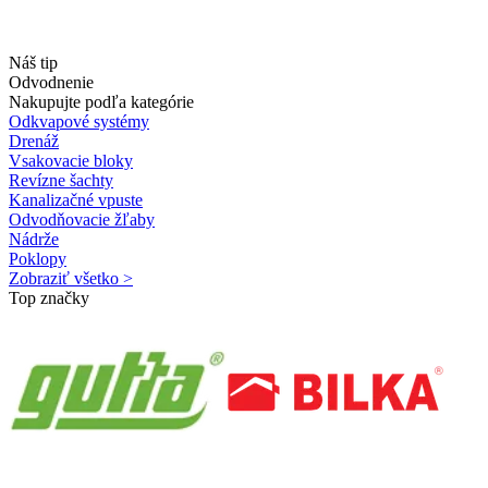
Náš tip
Odvodnenie
Nakupujte podľa kategórie
Odkvapové systémy
Drenáž
Vsakovacie bloky
Revízne šachty
Kanalizačné vpuste
Odvodňovacie žľaby
Nádrže
Poklopy
Zobraziť všetko >
Top značky