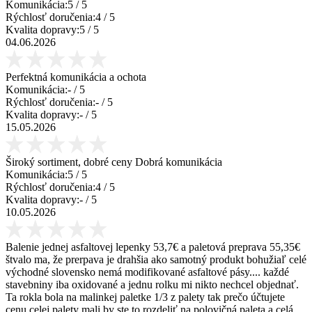
Komunikácia:
5
/ 5
Rýchlosť doručenia:
4
/ 5
Kvalita dopravy:
5
/ 5
04.06.2026
Perfektná komunikácia a ochota
Komunikácia:
-
/ 5
Rýchlosť doručenia:
-
/ 5
Kvalita dopravy:
-
/ 5
15.05.2026
Široký sortiment, dobré ceny Dobrá komunikácia
Komunikácia:
5
/ 5
Rýchlosť doručenia:
4
/ 5
Kvalita dopravy:
-
/ 5
10.05.2026
Balenie jednej asfaltovej lepenky 53,7€ a paletová preprava 55,35€
štvalo ma, že prerpava je drahšia ako samotný produkt bohužiaľ celé
východné slovensko nemá modifikované asfaltové pásy.... každé
stavebniny iba oxidované a jednu rolku mi nikto nechcel objednať.
Ta rokla bola na malinkej paletke 1/3 z palety tak prečo účtujete
cenu celej palety mali by ste to rozdeliť na polovičná paleta a celá