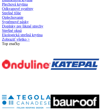
Plechová krytina
Odkvapové systémy
Strešné fólie
Oplechovanie
Systémové pásky
Doplnky pre šikmé strechy
Strešné okná
Ekologická strešná krytina
Zobraziť všetko >
Top značky