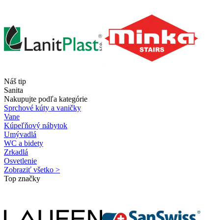
Náš tip
Sanita
Nakupujte podľa kategórie
Sprchové kúty a vaničky
Vane
Kúpeľňový nábytok
Umývadlá
WC a bidety
Zrkadlá
Osvetlenie
Zobraziť všetko >
Top značky