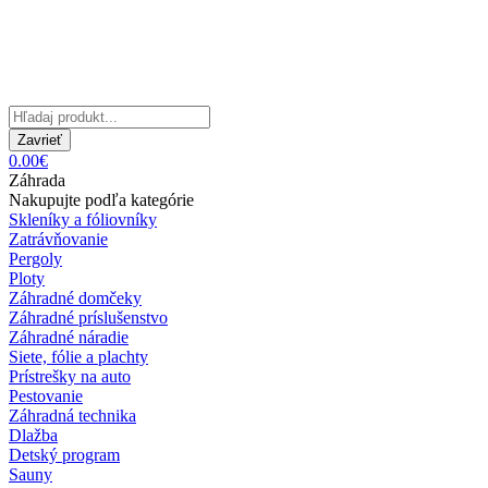
Zavrieť
0.00€
Záhrada
Nakupujte podľa kategórie
Skleníky a fóliovníky
Zatrávňovanie
Pergoly
Ploty
Záhradné domčeky
Záhradné príslušenstvo
Záhradné náradie
Siete, fólie a plachty
Prístrešky na auto
Pestovanie
Záhradná technika
Dlažba
Detský program
Sauny