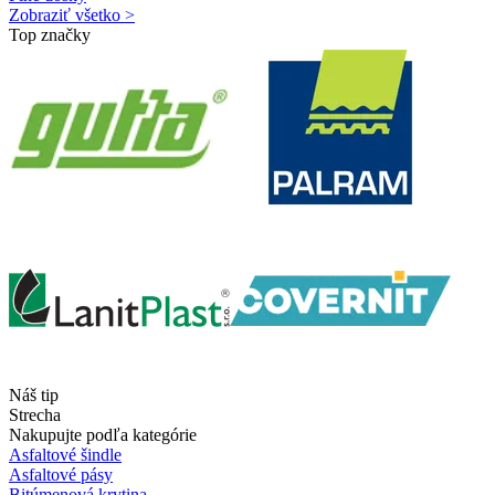
Zobraziť všetko >
Top značky
Náš tip
Strecha
Nakupujte podľa kategórie
Asfaltové šindle
Asfaltové pásy
Bitúmenová krytina