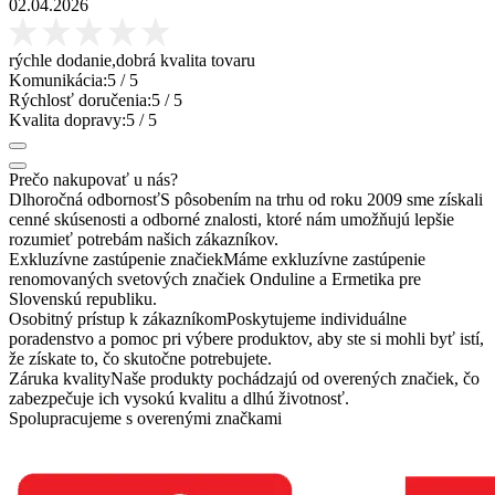
02.04.2026
rýchle dodanie,dobrá kvalita tovaru
Komunikácia:
5
/ 5
Rýchlosť doručenia:
5
/ 5
Kvalita dopravy:
5
/ 5
Prečo nakupovať u nás?
Dlhoročná odbornosť
S pôsobením na trhu od roku 2009 sme získali
cenné skúsenosti a odborné znalosti, ktoré nám umožňujú lepšie
rozumieť potrebám našich zákazníkov.
Exkluzívne zastúpenie značiek
Máme exkluzívne zastúpenie
renomovaných svetových značiek Onduline a Ermetika pre
Slovenskú republiku.
Osobitný prístup k zákazníkom
Poskytujeme individuálne
poradenstvo a pomoc pri výbere produktov, aby ste si mohli byť istí,
že získate to, čo skutočne potrebujete.
Záruka kvality
Naše produkty pochádzajú od overených značiek, čo
zabezpečuje ich vysokú kvalitu a dlhú životnosť.
Spolupracujeme s overenými značkami