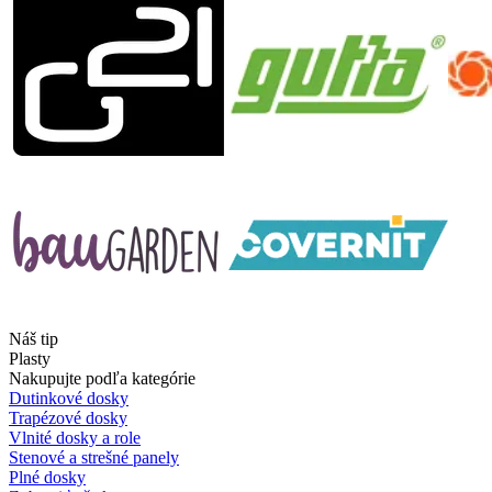
Náš tip
Plasty
Nakupujte podľa kategórie
Dutinkové dosky
Trapézové dosky
Vlnité dosky a role
Stenové a strešné panely
Plné dosky