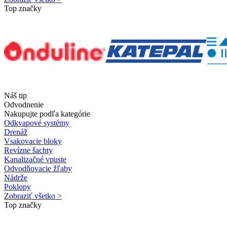
Top značky
Náš tip
Odvodnenie
Nakupujte podľa kategórie
Odkvapové systémy
Drenáž
Vsakovacie bloky
Revízne šachty
Kanalizačné vpuste
Odvodňovacie žľaby
Nádrže
Poklopy
Zobraziť všetko >
Top značky