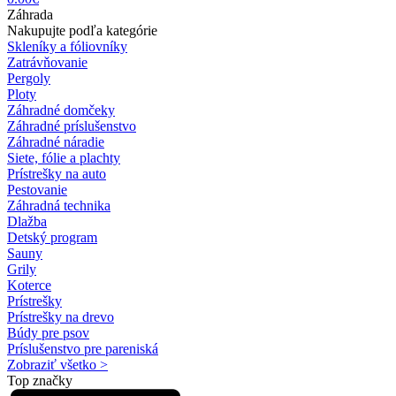
Záhrada
Nakupujte podľa kategórie
Skleníky a fóliovníky
Zatrávňovanie
Pergoly
Ploty
Záhradné domčeky
Záhradné príslušenstvo
Záhradné náradie
Siete, fólie a plachty
Prístrešky na auto
Pestovanie
Záhradná technika
Dlažba
Detský program
Sauny
Grily
Koterce
Prístrešky
Prístrešky na drevo
Búdy pre psov
Príslušenstvo pre pareniská
Zobraziť všetko >
Top značky