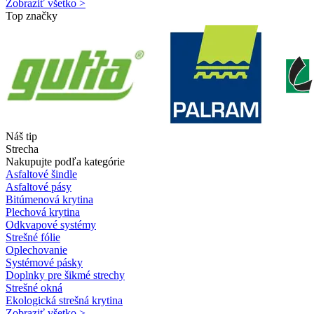
Zobraziť všetko >
Top značky
Náš tip
Strecha
Nakupujte podľa kategórie
Asfaltové šindle
Asfaltové pásy
Bitúmenová krytina
Plechová krytina
Odkvapové systémy
Strešné fólie
Oplechovanie
Systémové pásky
Doplnky pre šikmé strechy
Strešné okná
Ekologická strešná krytina
Zobraziť všetko >