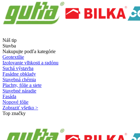
Náš tip
Stavba
Nakupujte podľa kategórie
Geotextílie
Izolovanie vlhkosti a radónu
Suchá výstavba
Fasádne obklady
Stavebná chémia
Plachty, fólie a siete
Stavebné náradie
Fasáda
Nopové fólie
Zobraziť všetko >
Top značky