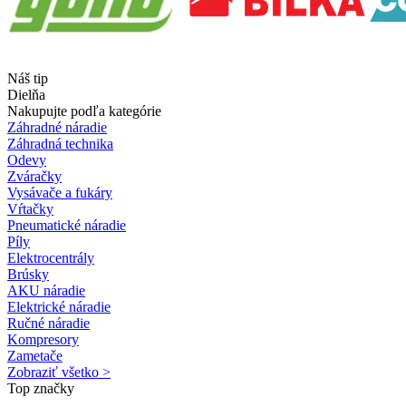
Náš tip
Dielňa
Nakupujte podľa kategórie
Záhradné náradie
Záhradná technika
Odevy
Zváračky
Vysávače a fukáry
Vŕtačky
Pneumatické náradie
Píly
Elektrocentrály
Brúsky
AKU náradie
Elektrické náradie
Ručné náradie
Kompresory
Zametače
Zobraziť všetko >
Top značky