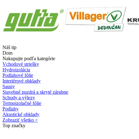
Náš tip
Dom
Nakupujte podľa kategórie
Vchodové striešky
Hydroizolácia
Podlahové fólie
Interiérové obklady
Sauny
Stavebné puzdrá a skryté zárubne
Schody a výlezy
Termoizolačné fólie
Podlahy
Akustické obklady
Zobraziť všetko >
Top značky