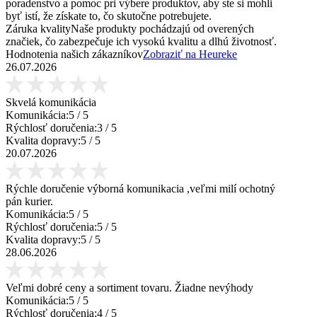
poradenstvo a pomoc pri výbere produktov, aby ste si mohli
byť istí, že získate to, čo skutočne potrebujete.
Záruka kvality
Naše produkty pochádzajú od overených
značiek, čo zabezpečuje ich vysokú kvalitu a dlhú životnosť.
Hodnotenia našich zákazníkov
Zobraziť na Heureke
26.07.2026
Skvelá komunikácia
Komunikácia:
5
/ 5
Rýchlosť doručenia:
3
/ 5
Kvalita dopravy:
5
/ 5
20.07.2026
Rýchle doručenie výborná komunikacia ,veľmi milí ochotný
pán kurier.
Komunikácia:
5
/ 5
Rýchlosť doručenia:
5
/ 5
Kvalita dopravy:
5
/ 5
28.06.2026
Veľmi dobré ceny a sortiment tovaru. Žiadne nevýhody
Komunikácia:
5
/ 5
Rýchlosť doručenia:
4
/ 5