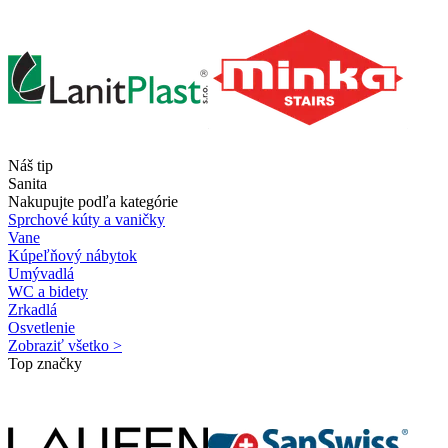
Náš tip
Sanita
Nakupujte podľa kategórie
Sprchové kúty a vaničky
Vane
Kúpeľňový nábytok
Umývadlá
WC a bidety
Zrkadlá
Osvetlenie
Zobraziť všetko >
Top značky