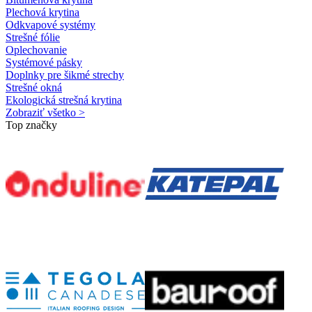
Plechová krytina
Odkvapové systémy
Strešné fólie
Oplechovanie
Systémové pásky
Doplnky pre šikmé strechy
Strešné okná
Ekologická strešná krytina
Zobraziť všetko >
Top značky