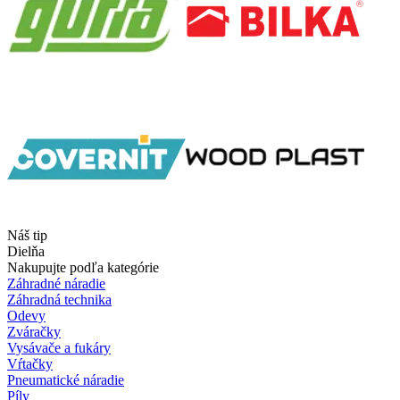
Náš tip
Dielňa
Nakupujte podľa kategórie
Záhradné náradie
Záhradná technika
Odevy
Zváračky
Vysávače a fukáry
Vŕtačky
Pneumatické náradie
Píly