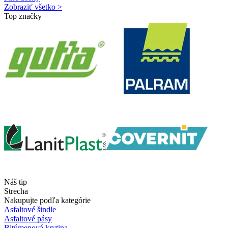
Zobraziť všetko >
Top značky
Náš tip
Strecha
Nakupujte podľa kategórie
Asfaltové šindle
Asfaltové pásy
Bitúmenová krytina