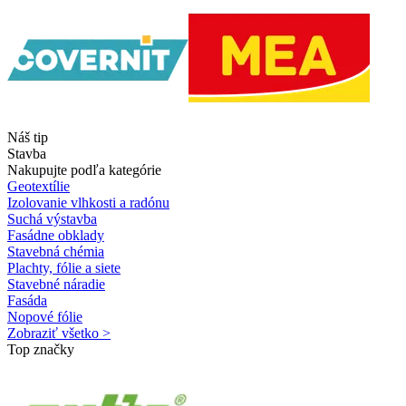
Náš tip
Stavba
Nakupujte podľa kategórie
Geotextílie
Izolovanie vlhkosti a radónu
Suchá výstavba
Fasádne obklady
Stavebná chémia
Plachty, fólie a siete
Stavebné náradie
Fasáda
Nopové fólie
Zobraziť všetko >
Top značky