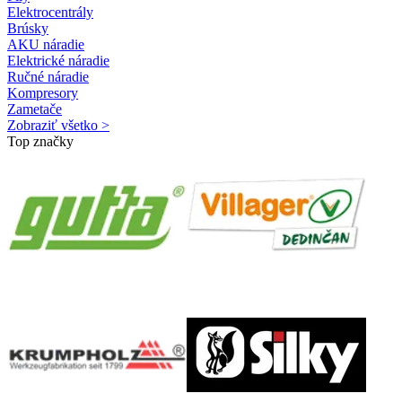
Elektrocentrály
Brúsky
AKU náradie
Elektrické náradie
Ručné náradie
Kompresory
Zametače
Zobraziť všetko >
Top značky