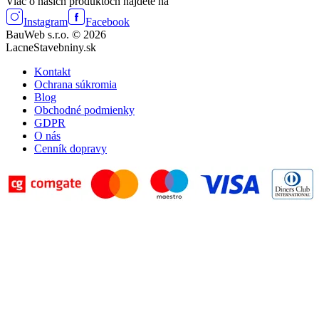
Viac o našich produktoch nájdete na
Instagram
Facebook
BauWeb s.r.o. © 2026
LacneStavebniny.sk
Kontakt
Ochrana súkromia
Blog
Obchodné podmienky
GDPR
O nás
Cenník dopravy