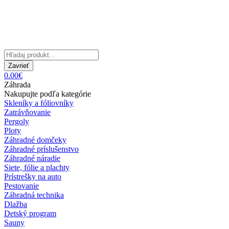
Zavrieť
0.00€
Záhrada
Nakupujte podľa kategórie
Skleníky a fóliovníky
Zatrávňovanie
Pergoly
Ploty
Záhradné domčeky
Záhradné príslušenstvo
Záhradné náradie
Siete, fólie a plachty
Prístrešky na auto
Pestovanie
Záhradná technika
Dlažba
Detský program
Sauny