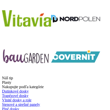
Náš tip
Plasty
Nakupujte podľa kategórie
Dutinkové dosky
Trapézové dosky
Vlnité dosky a role
Stenové a strešné panely
Plné dosky