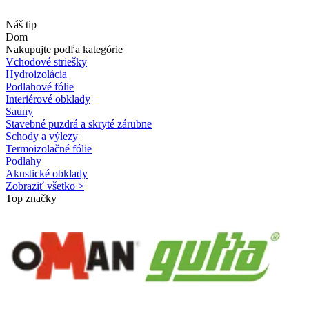
Náš tip
Dom
Nakupujte podľa kategórie
Vchodové striešky
Hydroizolácia
Podlahové fólie
Interiérové obklady
Sauny
Stavebné puzdrá a skryté zárubne
Schody a výlezy
Termoizolačné fólie
Podlahy
Akustické obklady
Zobraziť všetko >
Top značky