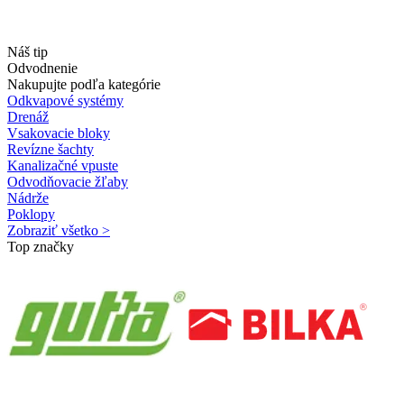
Náš tip
Odvodnenie
Nakupujte podľa kategórie
Odkvapové systémy
Drenáž
Vsakovacie bloky
Revízne šachty
Kanalizačné vpuste
Odvodňovacie žľaby
Nádrže
Poklopy
Zobraziť všetko >
Top značky