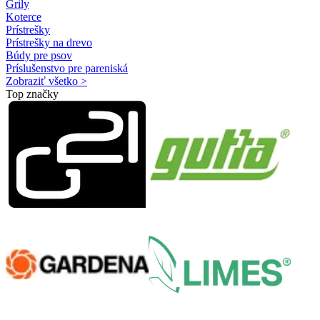
Grily
Koterce
Prístrešky
Prístrešky na drevo
Búdy pre psov
Príslušenstvo pre pareniská
Zobraziť všetko >
Top značky