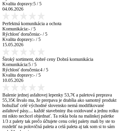
Kvalita dopravy:
5
/ 5
04.06.2026
Perfektná komunikácia a ochota
Komunikácia:
-
/ 5
Rýchlosť doručenia:
-
/ 5
Kvalita dopravy:
-
/ 5
15.05.2026
Široký sortiment, dobré ceny Dobrá komunikácia
Komunikácia:
5
/ 5
Rýchlosť doručenia:
4
/ 5
Kvalita dopravy:
-
/ 5
10.05.2026
Balenie jednej asfaltovej lepenky 53,7€ a paletová preprava
55,35€ štvalo ma, že prerpava je drahšia ako samotný produkt
bohužiaľ celé východné slovensko nemá modifikované
asfaltové pásy.... každé stavebniny iba oxidované a jednu rolku
mi nikto nechcel objednať. Ta rokla bola na malinkej paletke
1/3 z palety tak prečo účtujete cenu celej palety mali by ste to
rozdeliť na polovičná paleta a celá paleta aj tak som si to sám