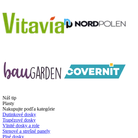
Náš tip
Plasty
Nakupujte podľa kategórie
Dutinkové dosky
Trapézové dosky
Vlnité dosky a role
Stenové a strešné panely
Plné dosky