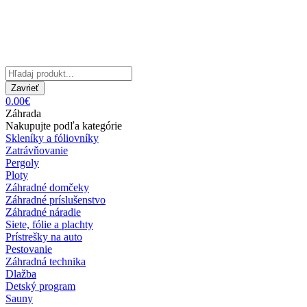
Zavrieť
0.00€
Záhrada
Nakupujte podľa kategórie
Skleníky a fóliovníky
Zatrávňovanie
Pergoly
Ploty
Záhradné domčeky
Záhradné príslušenstvo
Záhradné náradie
Siete, fólie a plachty
Prístrešky na auto
Pestovanie
Záhradná technika
Dlažba
Detský program
Sauny