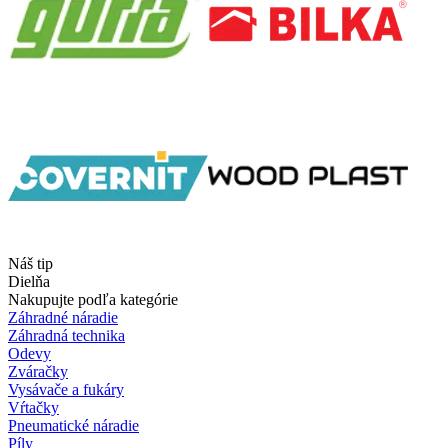
Náš tip
Dielňa
Nakupujte podľa kategórie
Záhradné náradie
Záhradná technika
Odevy
Zváračky
Vysávače a fukáry
Vŕtačky
Pneumatické náradie
Píly