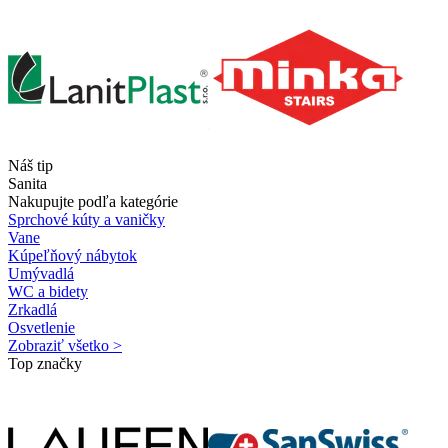
Náš tip
Sanita
Nakupujte podľa kategórie
Sprchové kúty a vaničky
Vane
Kúpeľňový nábytok
Umývadlá
WC a bidety
Zrkadlá
Osvetlenie
Zobraziť všetko >
Top značky