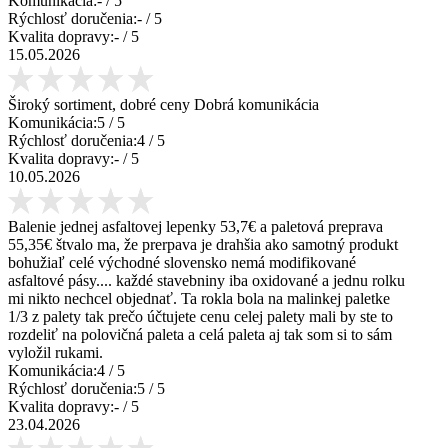
Komunikácia:
-
/ 5
Rýchlosť doručenia:
-
/ 5
Kvalita dopravy:
-
/ 5
15.05.2026
Široký sortiment, dobré ceny Dobrá komunikácia
Komunikácia:
5
/ 5
Rýchlosť doručenia:
4
/ 5
Kvalita dopravy:
-
/ 5
10.05.2026
Balenie jednej asfaltovej lepenky 53,7€ a paletová preprava
55,35€ štvalo ma, že prerpava je drahšia ako samotný produkt
bohužiaľ celé východné slovensko nemá modifikované
asfaltové pásy.... každé stavebniny iba oxidované a jednu rolku
mi nikto nechcel objednať. Ta rokla bola na malinkej paletke
1/3 z palety tak prečo účtujete cenu celej palety mali by ste to
rozdeliť na polovičná paleta a celá paleta aj tak som si to sám
vyložil rukami.
Komunikácia:
4
/ 5
Rýchlosť doručenia:
5
/ 5
Kvalita dopravy:
-
/ 5
23.04.2026