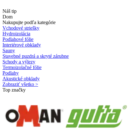
Náš tip
Dom
Nakupujte podľa kategórie
Vchodové striešky
Hydroizolácia
Podlahové fólie
Interiérové obklady
Sauny
Stavebné puzdrá a skryté zárubne
Schody a výlezy
Termoizolačné fólie
Podlahy
Akustické obklady
Zobraziť všetko >
Top značky