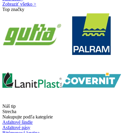
Zobraziť všetko >
Top značky
Náš tip
Strecha
Nakupujte podľa kategórie
Asfaltové šindle
Asfaltové pásy
Bitúmenová krytina