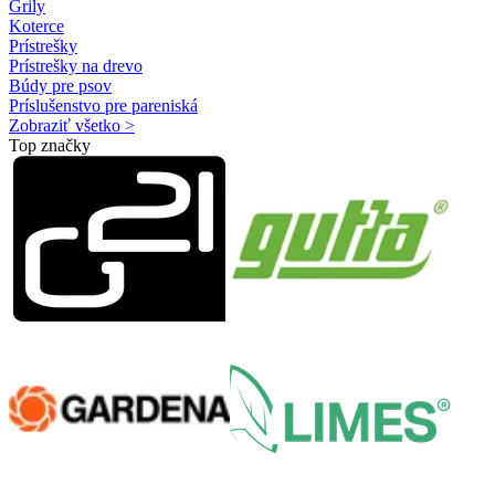
Grily
Koterce
Prístrešky
Prístrešky na drevo
Búdy pre psov
Príslušenstvo pre pareniská
Zobraziť všetko >
Top značky