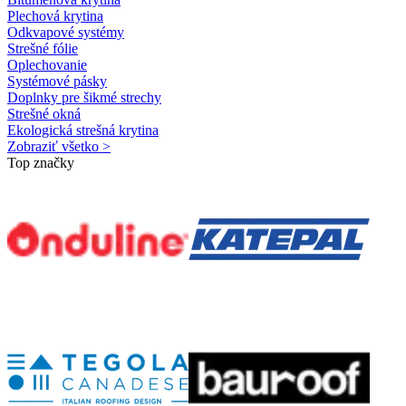
Plechová krytina
Odkvapové systémy
Strešné fólie
Oplechovanie
Systémové pásky
Doplnky pre šikmé strechy
Strešné okná
Ekologická strešná krytina
Zobraziť všetko >
Top značky