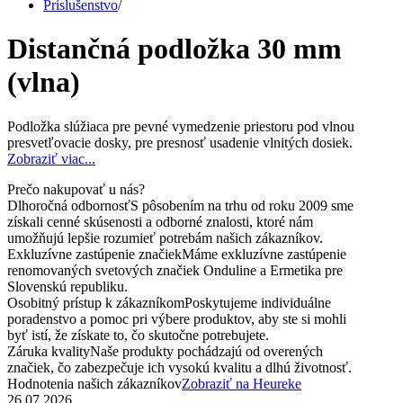
Príslušenstvo
/
Distančná podložka 30 mm
(vlna)
Podložka slúžiaca pre pevné vymedzenie priestoru pod vlnou
presvetľovacie dosky, pre presnosť usadenie vlnitých dosiek.
Zobraziť viac...
Prečo nakupovať u nás?
Dlhoročná odbornosť
S pôsobením na trhu od roku 2009 sme
získali cenné skúsenosti a odborné znalosti, ktoré nám
umožňujú lepšie rozumieť potrebám našich zákazníkov.
Exkluzívne zastúpenie značiek
Máme exkluzívne zastúpenie
renomovaných svetových značiek Onduline a Ermetika pre
Slovenskú republiku.
Osobitný prístup k zákazníkom
Poskytujeme individuálne
poradenstvo a pomoc pri výbere produktov, aby ste si mohli
byť istí, že získate to, čo skutočne potrebujete.
Záruka kvality
Naše produkty pochádzajú od overených
značiek, čo zabezpečuje ich vysokú kvalitu a dlhú životnosť.
Hodnotenia našich zákazníkov
Zobraziť na Heureke
26.07.2026