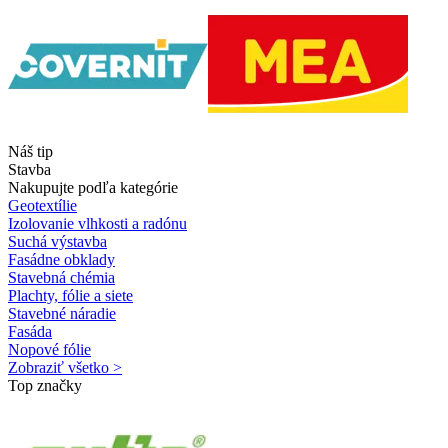
Náš tip
Stavba
Nakupujte podľa kategórie
Geotextílie
Izolovanie vlhkosti a radónu
Suchá výstavba
Fasádne obklady
Stavebná chémia
Plachty, fólie a siete
Stavebné náradie
Fasáda
Nopové fólie
Zobraziť všetko >
Top značky