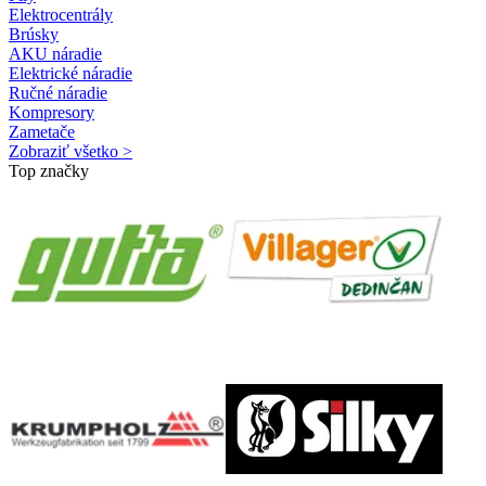
Elektrocentrály
Brúsky
AKU náradie
Elektrické náradie
Ručné náradie
Kompresory
Zametače
Zobraziť všetko >
Top značky