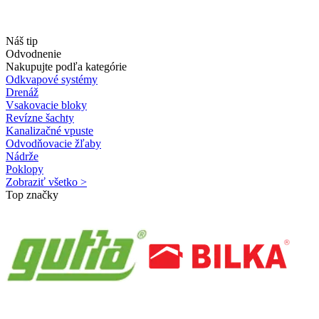
Náš tip
Odvodnenie
Nakupujte podľa kategórie
Odkvapové systémy
Drenáž
Vsakovacie bloky
Revízne šachty
Kanalizačné vpuste
Odvodňovacie žľaby
Nádrže
Poklopy
Zobraziť všetko >
Top značky