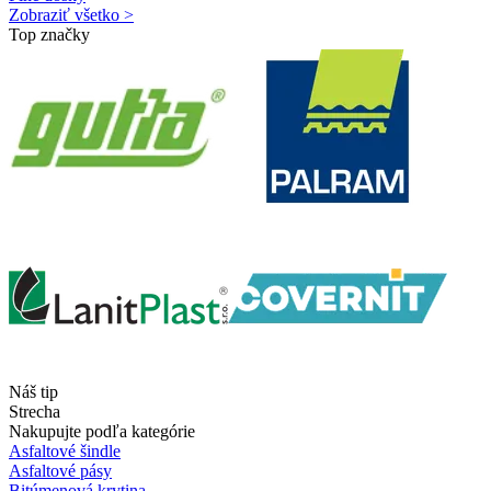
Zobraziť všetko >
Top značky
Náš tip
Strecha
Nakupujte podľa kategórie
Asfaltové šindle
Asfaltové pásy
Bitúmenová krytina