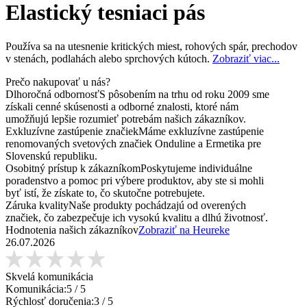
Elastický tesniaci pás
Používa sa na utesnenie kritických miest, rohových spár, prechodov
v stenách, podlahách alebo sprchových kútoch.
Zobraziť viac...
Prečo nakupovať u nás?
Dlhoročná odbornosť
S pôsobením na trhu od roku 2009 sme
získali cenné skúsenosti a odborné znalosti, ktoré nám
umožňujú lepšie rozumieť potrebám našich zákazníkov.
Exkluzívne zastúpenie značiek
Máme exkluzívne zastúpenie
renomovaných svetových značiek Onduline a Ermetika pre
Slovenskú republiku.
Osobitný prístup k zákazníkom
Poskytujeme individuálne
poradenstvo a pomoc pri výbere produktov, aby ste si mohli
byť istí, že získate to, čo skutočne potrebujete.
Záruka kvality
Naše produkty pochádzajú od overených
značiek, čo zabezpečuje ich vysokú kvalitu a dlhú životnosť.
Hodnotenia našich zákazníkov
Zobraziť na Heureke
26.07.2026
Skvelá komunikácia
Komunikácia:
5
/ 5
Rýchlosť doručenia:
3
/ 5