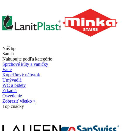
Náš tip
Sanita
Nakupujte podľa kategórie
Sprchové kúty a vaničky
Vane
Kúpeľňový nábytok
Umývadlá
WC a bidety
Zrkadlá
Osvetlenie
Zobraziť všetko >
Top značky