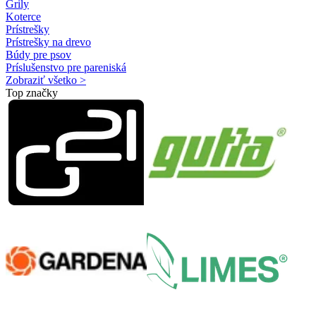
Grily
Koterce
Prístrešky
Prístrešky na drevo
Búdy pre psov
Príslušenstvo pre pareniská
Zobraziť všetko >
Top značky