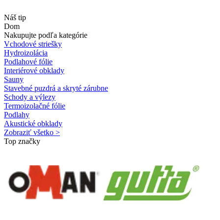
Náš tip
Dom
Nakupujte podľa kategórie
Vchodové striešky
Hydroizolácia
Podlahové fólie
Interiérové obklady
Sauny
Stavebné puzdrá a skryté zárubne
Schody a výlezy
Termoizolačné fólie
Podlahy
Akustické obklady
Zobraziť všetko >
Top značky