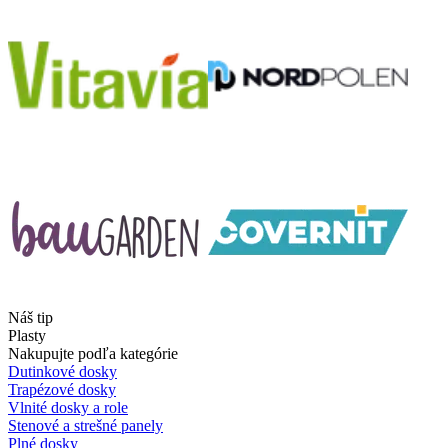
Náš tip
Plasty
Nakupujte podľa kategórie
Dutinkové dosky
Trapézové dosky
Vlnité dosky a role
Stenové a strešné panely
Plné dosky