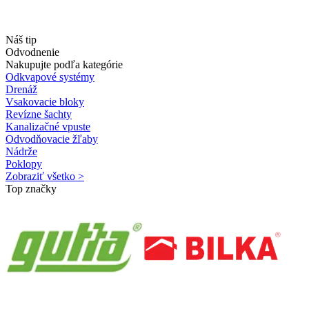
Náš tip
Odvodnenie
Nakupujte podľa kategórie
Odkvapové systémy
Drenáž
Vsakovacie bloky
Revízne šachty
Kanalizačné vpuste
Odvodňovacie žľaby
Nádrže
Poklopy
Zobraziť všetko >
Top značky