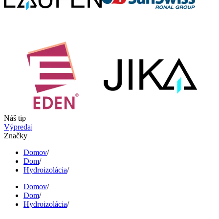
Náš tip
Výpredaj
Značky
Domov
/
Dom
/
Hydroizolácia
/
Domov
/
Dom
/
Hydroizolácia
/