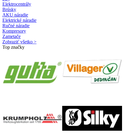
Elektrocentrály
Brúsky
AKU náradie
Elektrické náradie
Ručné náradie
Kompresory
Zametače
Zobraziť všetko >
Top značky