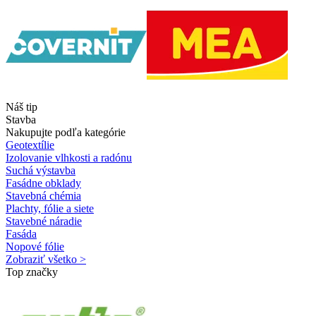
Náš tip
Stavba
Nakupujte podľa kategórie
Geotextílie
Izolovanie vlhkosti a radónu
Suchá výstavba
Fasádne obklady
Stavebná chémia
Plachty, fólie a siete
Stavebné náradie
Fasáda
Nopové fólie
Zobraziť všetko >
Top značky