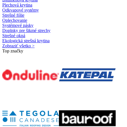
Plechová krytina
Odkvapové systémy
Strešné fólie
Oplechovanie
Systémové pásky
Doplnky pre šikmé strechy
Strešné okná
Ekologická strešná krytina
Zobraziť všetko >
Top značky