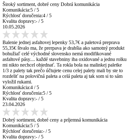
Široký sortiment, dobré ceny Dobrá komunikácia
Komunikácia:
5
/ 5
Rýchlosť doručenia:
4
/ 5
Kvalita dopravy:
-
/ 5
10.05.2026
Balenie jednej asfaltovej lepenky 53,7€ a paletová preprava
55,35€ štvalo ma, že prerpava je drahšia ako samotný produkt
bohužiaľ celé východné slovensko nemá modifikované
asfaltové pásy.... každé stavebniny iba oxidované a jednu rolku
mi nikto nechcel objednať. Ta rokla bola na malinkej paletke
1/3 z palety tak prečo účtujete cenu celej palety mali by ste to
rozdeliť na polovičná paleta a celá paleta aj tak som si to sám
vyložil rukami.
Komunikácia:
4
/ 5
Rýchlosť doručenia:
5
/ 5
Kvalita dopravy:
-
/ 5
23.04.2026
Dobrý sortiment, dobré ceny a príjemná komunikácia
Komunikácia:
5
/ 5
Rýchlosť doručenia:
-
/ 5
Kvalita dopravy:
-
/ 5