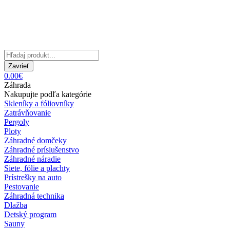
Zavrieť
0.00€
Záhrada
Nakupujte podľa kategórie
Skleníky a fóliovníky
Zatrávňovanie
Pergoly
Ploty
Záhradné domčeky
Záhradné príslušenstvo
Záhradné náradie
Siete, fólie a plachty
Prístrešky na auto
Pestovanie
Záhradná technika
Dlažba
Detský program
Sauny