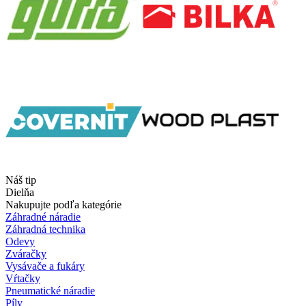
Náš tip
Dielňa
Nakupujte podľa kategórie
Záhradné náradie
Záhradná technika
Odevy
Zváračky
Vysávače a fukáry
Vŕtačky
Pneumatické náradie
Píly