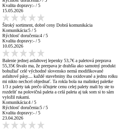
Rýchlosť doručenia:
-
/ 5
Kvalita dopravy:
-
/ 5
15.05.2026
Široký sortiment, dobré ceny Dobrá komunikácia
Komunikácia:
5
/ 5
Rýchlosť doručenia:
4
/ 5
Kvalita dopravy:
-
/ 5
10.05.2026
Balenie jednej asfaltovej lepenky 53,7€ a paletová preprava
55,35€ štvalo ma, že prerpava je drahšia ako samotný produkt
bohužiaľ celé východné slovensko nemá modifikované
asfaltové pásy.... každé stavebniny iba oxidované a jednu rolku
mi nikto nechcel objednať. Ta rokla bola na malinkej paletke
1/3 z palety tak prečo účtujete cenu celej palety mali by ste to
rozdeliť na polovičná paleta a celá paleta aj tak som si to sám
vyložil rukami.
Komunikácia:
4
/ 5
Rýchlosť doručenia:
5
/ 5
Kvalita dopravy:
-
/ 5
23.04.2026