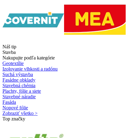
Náš tip
Stavba
Nakupujte podľa kategórie
Geotextílie
Izolovanie vlhkosti a radónu
Suchá výstavba
Fasádne obklady
Stavebná chémia
Plachty, fólie a siete
Stavebné náradie
Fasáda
Nopové fólie
Zobraziť všetko >
Top značky