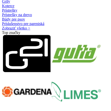
Grily
Koterce
Prístrešky
Prístrešky na drevo
Búdy pre psov
Príslušenstvo pre pareniská
Zobraziť všetko >
Top značky