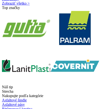
Zobraziť všetko >
Top značky
Náš tip
Strecha
Nakupujte podľa kategórie
Asfaltové šindle
Asfaltové pásy
Bitúmenová krytina