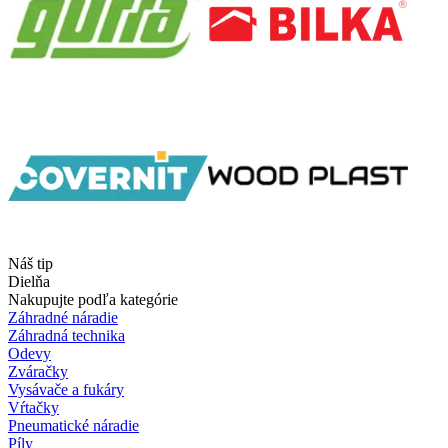
Náš tip
Dielňa
Nakupujte podľa kategórie
Záhradné náradie
Záhradná technika
Odevy
Zváračky
Vysávače a fukáry
Vŕtačky
Pneumatické náradie
Píly