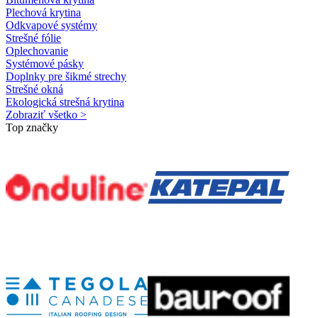
Plechová krytina
Odkvapové systémy
Strešné fólie
Oplechovanie
Systémové pásky
Doplnky pre šikmé strechy
Strešné okná
Ekologická strešná krytina
Zobraziť všetko >
Top značky