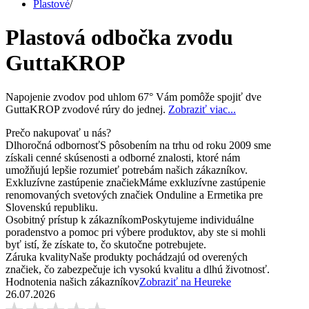
Plastové
/
Plastová odbočka zvodu
GuttaKROP
Napojenie zvodov pod uhlom 67° Vám pomôže spojiť dve
GuttaKROP zvodové rúry do jednej.
Zobraziť viac...
Prečo nakupovať u nás?
Dlhoročná odbornosť
S pôsobením na trhu od roku 2009 sme
získali cenné skúsenosti a odborné znalosti, ktoré nám
umožňujú lepšie rozumieť potrebám našich zákazníkov.
Exkluzívne zastúpenie značiek
Máme exkluzívne zastúpenie
renomovaných svetových značiek Onduline a Ermetika pre
Slovenskú republiku.
Osobitný prístup k zákazníkom
Poskytujeme individuálne
poradenstvo a pomoc pri výbere produktov, aby ste si mohli
byť istí, že získate to, čo skutočne potrebujete.
Záruka kvality
Naše produkty pochádzajú od overených
značiek, čo zabezpečuje ich vysokú kvalitu a dlhú životnosť.
Hodnotenia našich zákazníkov
Zobraziť na Heureke
26.07.2026