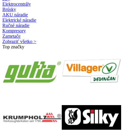
Elektrocentrály
Brúsky
AKU náradie
Elektrické náradie
Ručné náradie
Kompresory
Zametače
Zobraziť všetko >
Top značky