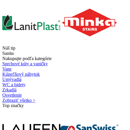
Náš tip
Sanita
Nakupujte podľa kategórie
Sprchové kúty a vaničky
Vane
Kúpeľňový nábytok
Umývadlá
WC a bidety
Zrkadlá
Osvetlenie
Zobraziť všetko >
Top značky