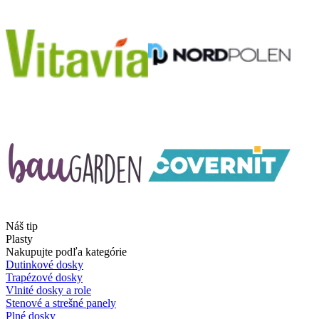
Náš tip
Plasty
Nakupujte podľa kategórie
Dutinkové dosky
Trapézové dosky
Vlnité dosky a role
Stenové a strešné panely
Plné dosky