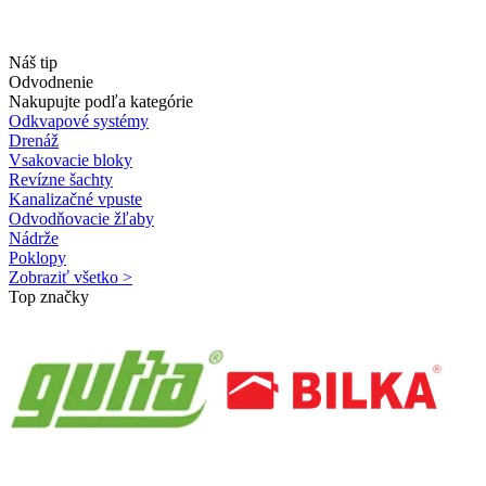
Náš tip
Odvodnenie
Nakupujte podľa kategórie
Odkvapové systémy
Drenáž
Vsakovacie bloky
Revízne šachty
Kanalizačné vpuste
Odvodňovacie žľaby
Nádrže
Poklopy
Zobraziť všetko >
Top značky