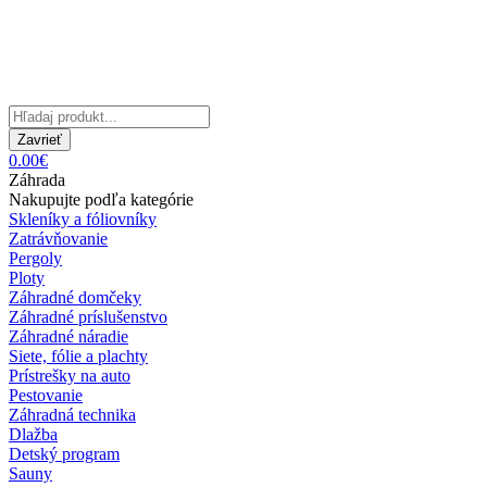
Zavrieť
0.00€
Záhrada
Nakupujte podľa kategórie
Skleníky a fóliovníky
Zatrávňovanie
Pergoly
Ploty
Záhradné domčeky
Záhradné príslušenstvo
Záhradné náradie
Siete, fólie a plachty
Prístrešky na auto
Pestovanie
Záhradná technika
Dlažba
Detský program
Sauny