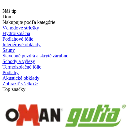
Náš tip
Dom
Nakupujte podľa kategórie
Vchodové striešky
Hydroizolácia
Podlahové fólie
Interiérové obklady
Sauny
Stavebné puzdrá a skryté zárubne
Schody a výlezy
Termoizolačné fólie
Podlahy
Akustické obklady
Zobraziť všetko >
Top značky