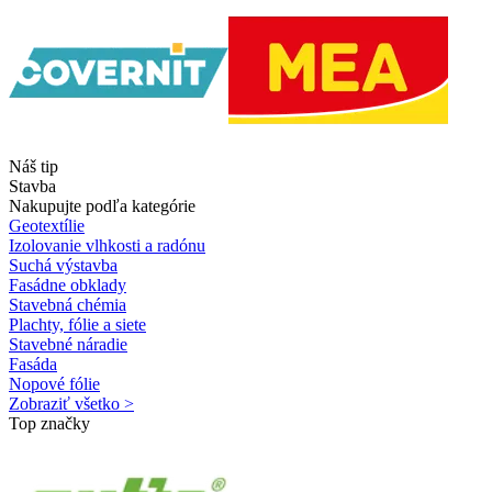
Náš tip
Stavba
Nakupujte podľa kategórie
Geotextílie
Izolovanie vlhkosti a radónu
Suchá výstavba
Fasádne obklady
Stavebná chémia
Plachty, fólie a siete
Stavebné náradie
Fasáda
Nopové fólie
Zobraziť všetko >
Top značky