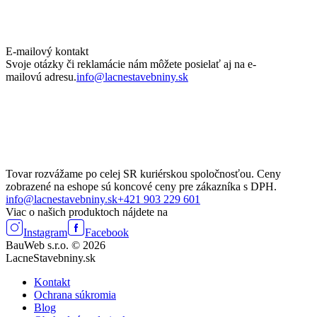
E-mailový kontakt
Svoje otázky či reklamácie nám môžete posielať aj na e-
mailovú adresu.
info@lacnestavebniny.sk
Tovar rozvážame po celej SR kuriérskou spoločnosťou. Ceny
zobrazené na eshope sú koncové ceny pre zákazníka s DPH.
info@lacnestavebniny.sk
+421 903 229 601
Viac o našich produktoch nájdete na
Instagram
Facebook
BauWeb s.r.o. © 2026
LacneStavebniny.sk
Kontakt
Ochrana súkromia
Blog