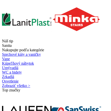
Náš tip
Sanita
Nakupujte podľa kategórie
Sprchové kúty a vaničky
Vane
Kúpeľňový nábytok
Umývadlá
WC a bidety
Zrkadlá
Osvetlenie
Zobraziť všetko >
Top značky