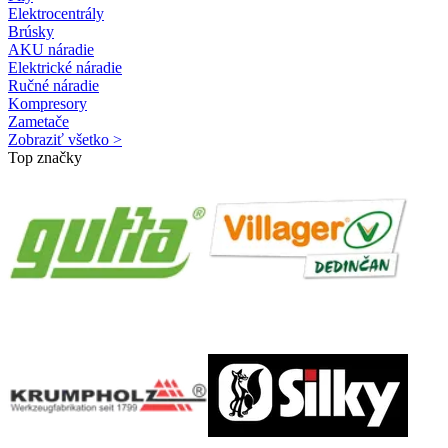
Elektrocentrály
Brúsky
AKU náradie
Elektrické náradie
Ručné náradie
Kompresory
Zametače
Zobraziť všetko >
Top značky