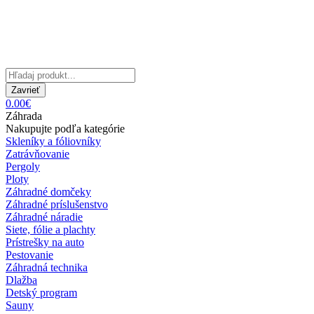
Zavrieť
0.00€
Záhrada
Nakupujte podľa kategórie
Skleníky a fóliovníky
Zatrávňovanie
Pergoly
Ploty
Záhradné domčeky
Záhradné príslušenstvo
Záhradné náradie
Siete, fólie a plachty
Prístrešky na auto
Pestovanie
Záhradná technika
Dlažba
Detský program
Sauny