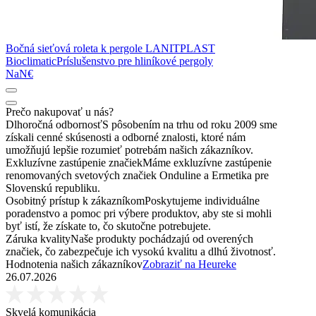
Bočná sieťová roleta k pergole LANITPLAST
Bioclimatic
Príslušenstvo pre hliníkové pergoly
NaN€
Prečo nakupovať u nás?
Dlhoročná odbornosť
S pôsobením na trhu od roku 2009 sme
získali cenné skúsenosti a odborné znalosti, ktoré nám
umožňujú lepšie rozumieť potrebám našich zákazníkov.
Exkluzívne zastúpenie značiek
Máme exkluzívne zastúpenie
renomovaných svetových značiek Onduline a Ermetika pre
Slovenskú republiku.
Osobitný prístup k zákazníkom
Poskytujeme individuálne
poradenstvo a pomoc pri výbere produktov, aby ste si mohli
byť istí, že získate to, čo skutočne potrebujete.
Záruka kvality
Naše produkty pochádzajú od overených
značiek, čo zabezpečuje ich vysokú kvalitu a dlhú životnosť.
Hodnotenia našich zákazníkov
Zobraziť na Heureke
26.07.2026
Skvelá komunikácia