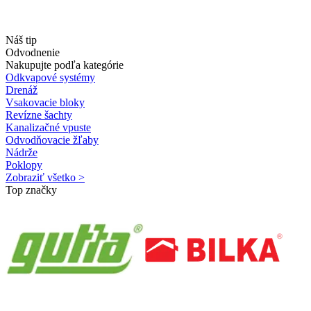
Náš tip
Odvodnenie
Nakupujte podľa kategórie
Odkvapové systémy
Drenáž
Vsakovacie bloky
Revízne šachty
Kanalizačné vpuste
Odvodňovacie žľaby
Nádrže
Poklopy
Zobraziť všetko >
Top značky