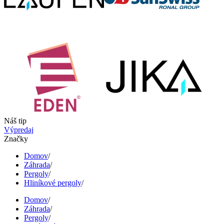
Náš tip
Výpredaj
Značky
Domov
/
Záhrada
/
Pergoly
/
Hliníkové pergoly
/
Domov
/
Záhrada
/
Pergoly
/