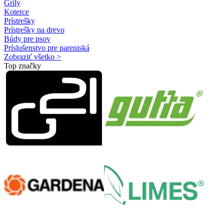
Grily
Koterce
Prístrešky
Prístrešky na drevo
Búdy pre psov
Príslušenstvo pre pareniská
Zobraziť všetko >
Top značky