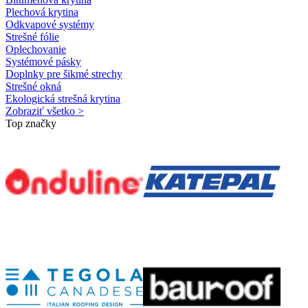
Plechová krytina
Odkvapové systémy
Strešné fólie
Oplechovanie
Systémové pásky
Doplnky pre šikmé strechy
Strešné okná
Ekologická strešná krytina
Zobraziť všetko >
Top značky