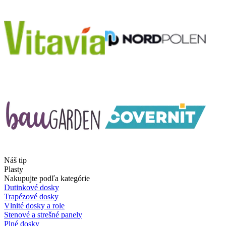
Náš tip
Plasty
Nakupujte podľa kategórie
Dutinkové dosky
Trapézové dosky
Vlnité dosky a role
Stenové a strešné panely
Plné dosky