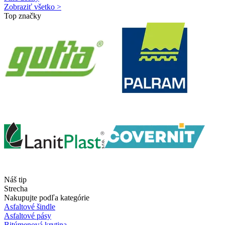
Zobraziť všetko >
Top značky
Náš tip
Strecha
Nakupujte podľa kategórie
Asfaltové šindle
Asfaltové pásy
Bitúmenová krytina