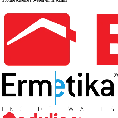
Spolupracujeme s overenými značkami