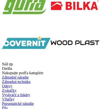
Náš tip
Dielňa
Nakupujte podľa kategórie
Záhradné náradie
Záhradná technika
Odevy
Zváračky
Vysávače a fukáry
Vŕtačky
Pneumatické náradie
Píly