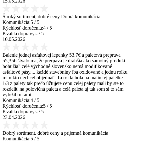
15.05.2026
Široký sortiment, dobré ceny Dobrá komunikácia
Komunikácia:
5
/ 5
Rýchlosť doručenia:
4
/ 5
Kvalita dopravy:
-
/ 5
10.05.2026
Balenie jednej asfaltovej lepenky 53,7€ a paletová preprava
55,35€ štvalo ma, že prerpava je drahšia ako samotný produkt
bohužiaľ celé východné slovensko nemá modifikované
asfaltové pásy.... každé stavebniny iba oxidované a jednu rolku
mi nikto nechcel objednať. Ta rokla bola na malinkej paletke
1/3 z palety tak prečo účtujete cenu celej palety mali by ste to
rozdeliť na polovičná paleta a celá paleta aj tak som si to sám
vyložil rukami.
Komunikácia:
4
/ 5
Rýchlosť doručenia:
5
/ 5
Kvalita dopravy:
-
/ 5
23.04.2026
Dobrý sortiment, dobré ceny a príjemná komunikácia
Komunikácia:
5
/ 5