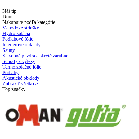
Náš tip
Dom
Nakupujte podľa kategórie
Vchodové striešky
Hydroizolácia
Podlahové fólie
Interiérové obklady
Sauny
Stavebné puzdrá a skryté zárubne
Schody a výlezy
Termoizolačné fólie
Podlahy
Akustické obklady
Zobraziť všetko >
Top značky