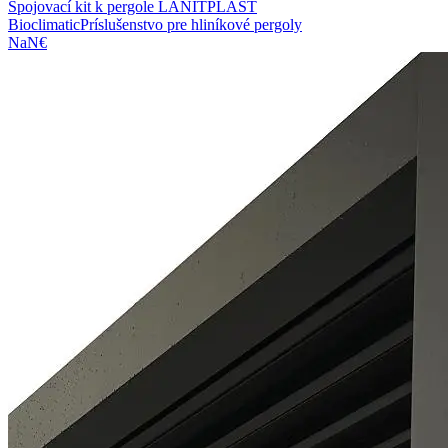
Spojovací kit k pergole LANITPLAST
Bioclimatic
Príslušenstvo pre hliníkové pergoly
NaN€