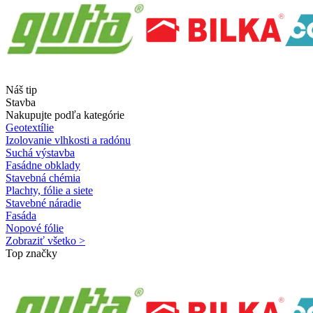
Náš tip
Stavba
Nakupujte podľa kategórie
Geotextílie
Izolovanie vlhkosti a radónu
Suchá výstavba
Fasádne obklady
Stavebná chémia
Plachty, fólie a siete
Stavebné náradie
Fasáda
Nopové fólie
Zobraziť všetko >
Top značky