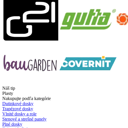
Náš tip
Plasty
Nakupujte podľa kategórie
Dutinkové dosky
Trapézové dosky
Vlnité dosky a role
Stenové a strešné panely
Plné dosky