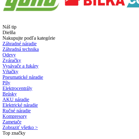
Náš tip
Dielňa
Nakupujte podľa kategórie
Záhradné náradie
Záhradná technika
Odevy
Zváračky
Vysávače a fukáry
Vŕtačky
Pneumatické náradie
Píly
Elektrocentrály
Brúsky
AKU náradie
Elektrické náradie
Ručné náradie
Kompresory
Zametače
Zobraziť všetko >
Top značky