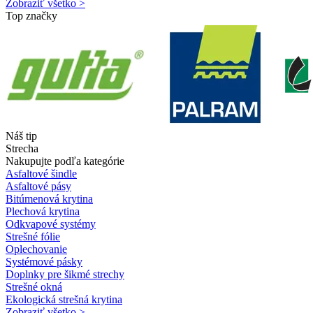
Zobraziť všetko >
Top značky
Náš tip
Strecha
Nakupujte podľa kategórie
Asfaltové šindle
Asfaltové pásy
Bitúmenová krytina
Plechová krytina
Odkvapové systémy
Strešné fólie
Oplechovanie
Systémové pásky
Doplnky pre šikmé strechy
Strešné okná
Ekologická strešná krytina
Zobraziť všetko >