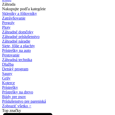
Záhrada
Nakupujte podľa kategórie
Skleníky a fóliovníky
Zatrávňovanie
Pergoly
Ploty
Záhradné domčeky
Záhradné príslušenstvo
Záhradné náradie
Siete, fólie a plachty
Prístrešky na auto
Pestovanie
Záhradná technika
Dlažba
Detský program
Sauny
Grily
Koterce
Prístrešky
Prístrešky na drevo
Búdy pre psov
Príslušenstvo pre pareniská
Zobraziť všetko >
Top značky