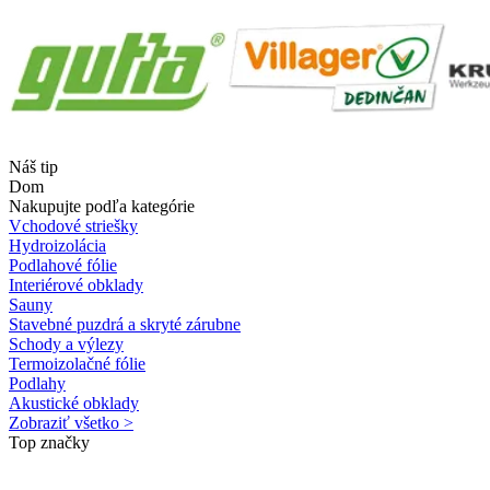
Náš tip
Dom
Nakupujte podľa kategórie
Vchodové striešky
Hydroizolácia
Podlahové fólie
Interiérové obklady
Sauny
Stavebné puzdrá a skryté zárubne
Schody a výlezy
Termoizolačné fólie
Podlahy
Akustické obklady
Zobraziť všetko >
Top značky