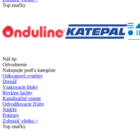
Top značky
Náš tip
Odvodnenie
Nakupujte podľa kategórie
Odkvapové systémy
Drenáž
Vsakovacie bloky
Revízne šachty
Kanalizačné vpuste
Odvodňovacie žľaby
Nádrže
Poklopy
Zobraziť všetko >
Top značky