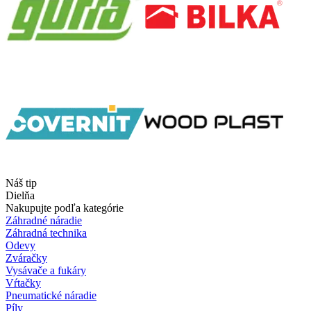
Náš tip
Dielňa
Nakupujte podľa kategórie
Záhradné náradie
Záhradná technika
Odevy
Zváračky
Vysávače a fukáry
Vŕtačky
Pneumatické náradie
Píly