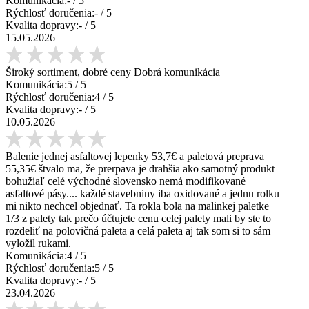
Komunikácia:
-
/ 5
Rýchlosť doručenia:
-
/ 5
Kvalita dopravy:
-
/ 5
15.05.2026
Široký sortiment, dobré ceny Dobrá komunikácia
Komunikácia:
5
/ 5
Rýchlosť doručenia:
4
/ 5
Kvalita dopravy:
-
/ 5
10.05.2026
Balenie jednej asfaltovej lepenky 53,7€ a paletová preprava
55,35€ štvalo ma, že prerpava je drahšia ako samotný produkt
bohužiaľ celé východné slovensko nemá modifikované
asfaltové pásy.... každé stavebniny iba oxidované a jednu rolku
mi nikto nechcel objednať. Ta rokla bola na malinkej paletke
1/3 z palety tak prečo účtujete cenu celej palety mali by ste to
rozdeliť na polovičná paleta a celá paleta aj tak som si to sám
vyložil rukami.
Komunikácia:
4
/ 5
Rýchlosť doručenia:
5
/ 5
Kvalita dopravy:
-
/ 5
23.04.2026