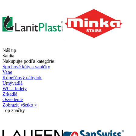
Náš tip
Sanita
Nakupujte podľa kategórie
Sprchové kúty a vaničky
Vane
Kúpeľňový nábytok
Umývadlá
WC a bidety
Zrkadlá
Osvetlenie
Zobraziť všetko >
Top značky