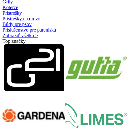
Grily
Koterce
Prístrešky
Prístrešky na drevo
Búdy pre psov
Príslušenstvo pre pareniská
Zobraziť všetko >
Top značky