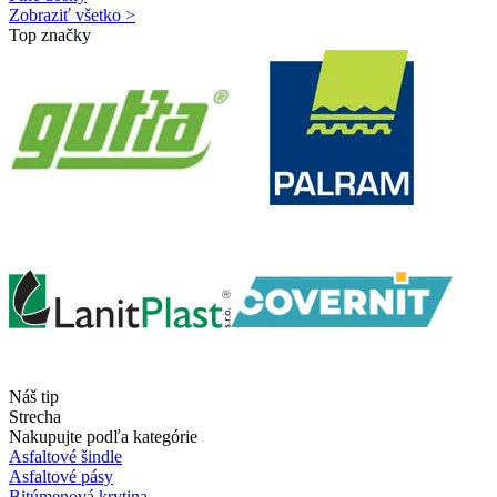
Zobraziť všetko >
Top značky
Náš tip
Strecha
Nakupujte podľa kategórie
Asfaltové šindle
Asfaltové pásy
Bitúmenová krytina