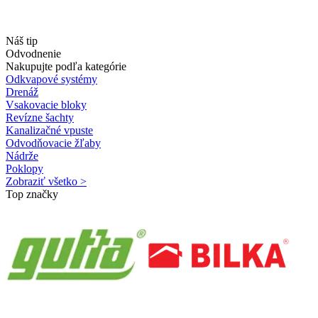
Náš tip
Odvodnenie
Nakupujte podľa kategórie
Odkvapové systémy
Drenáž
Vsakovacie bloky
Revízne šachty
Kanalizačné vpuste
Odvodňovacie žľaby
Nádrže
Poklopy
Zobraziť všetko >
Top značky