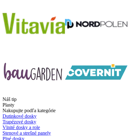
Náš tip
Plasty
Nakupujte podľa kategórie
Dutinkové dosky
Trapézové dosky
Vlnité dosky a role
Stenové a strešné panely
Plné dosky