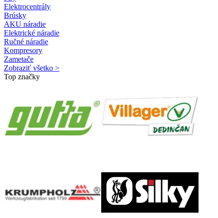
Elektrocentrály
Brúsky
AKU náradie
Elektrické náradie
Ručné náradie
Kompresory
Zametače
Zobraziť všetko >
Top značky