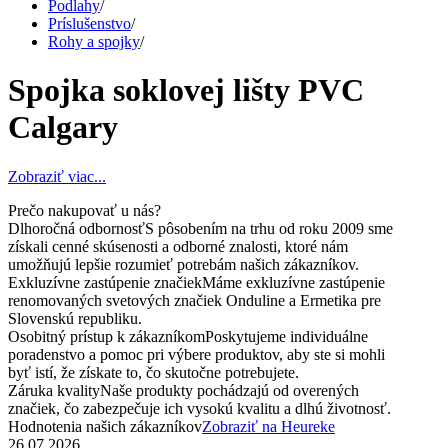
Podlahy
/
Príslušenstvo
/
Rohy a spojky
/
Spojka soklovej lišty PVC
Calgary
Zobraziť viac...
Prečo nakupovať u nás?
Dlhoročná odbornosť
S pôsobením na trhu od roku 2009 sme
získali cenné skúsenosti a odborné znalosti, ktoré nám
umožňujú lepšie rozumieť potrebám našich zákazníkov.
Exkluzívne zastúpenie značiek
Máme exkluzívne zastúpenie
renomovaných svetových značiek Onduline a Ermetika pre
Slovenskú republiku.
Osobitný prístup k zákazníkom
Poskytujeme individuálne
poradenstvo a pomoc pri výbere produktov, aby ste si mohli
byť istí, že získate to, čo skutočne potrebujete.
Záruka kvality
Naše produkty pochádzajú od overených
značiek, čo zabezpečuje ich vysokú kvalitu a dlhú životnosť.
Hodnotenia našich zákazníkov
Zobraziť na Heureke
26.07.2026