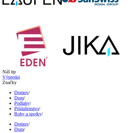
Náš tip
Výpredaj
Značky
Domov
/
Dom
/
Podlahy
/
Príslušenstvo
/
Rohy a spojky
/
Domov
/
Dom
/