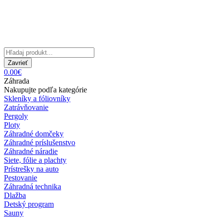
Zavrieť
0.00€
Záhrada
Nakupujte podľa kategórie
Skleníky a fóliovníky
Zatrávňovanie
Pergoly
Ploty
Záhradné domčeky
Záhradné príslušenstvo
Záhradné náradie
Siete, fólie a plachty
Prístrešky na auto
Pestovanie
Záhradná technika
Dlažba
Detský program
Sauny