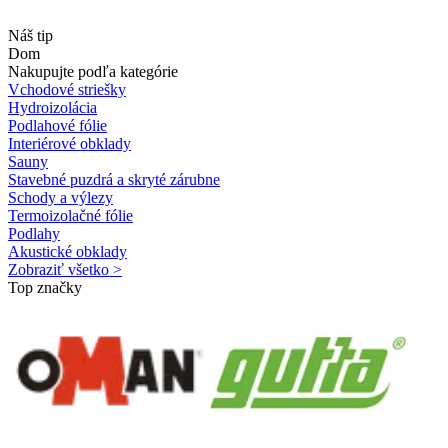
Náš tip
Dom
Nakupujte podľa kategórie
Vchodové striešky
Hydroizolácia
Podlahové fólie
Interiérové obklady
Sauny
Stavebné puzdrá a skryté zárubne
Schody a výlezy
Termoizolačné fólie
Podlahy
Akustické obklady
Zobraziť všetko >
Top značky