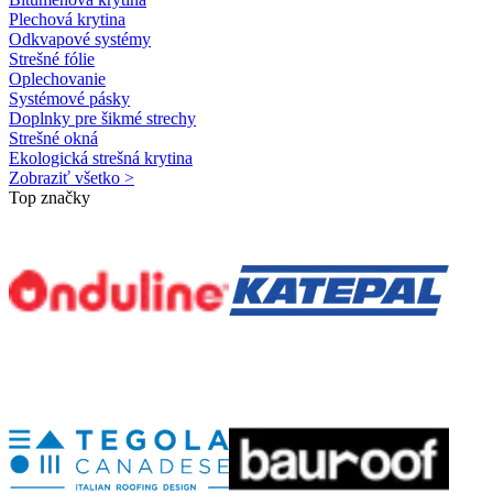
Plechová krytina
Odkvapové systémy
Strešné fólie
Oplechovanie
Systémové pásky
Doplnky pre šikmé strechy
Strešné okná
Ekologická strešná krytina
Zobraziť všetko >
Top značky