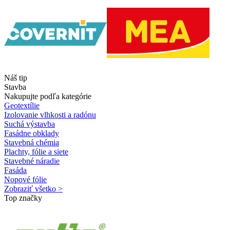
Náš tip
Stavba
Nakupujte podľa kategórie
Geotextílie
Izolovanie vlhkosti a radónu
Suchá výstavba
Fasádne obklady
Stavebná chémia
Plachty, fólie a siete
Stavebné náradie
Fasáda
Nopové fólie
Zobraziť všetko >
Top značky