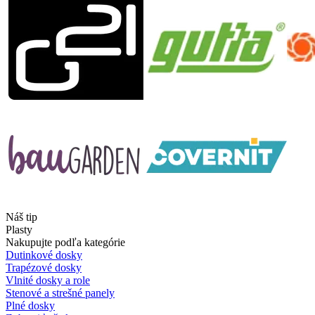
Náš tip
Plasty
Nakupujte podľa kategórie
Dutinkové dosky
Trapézové dosky
Vlnité dosky a role
Stenové a strešné panely
Plné dosky