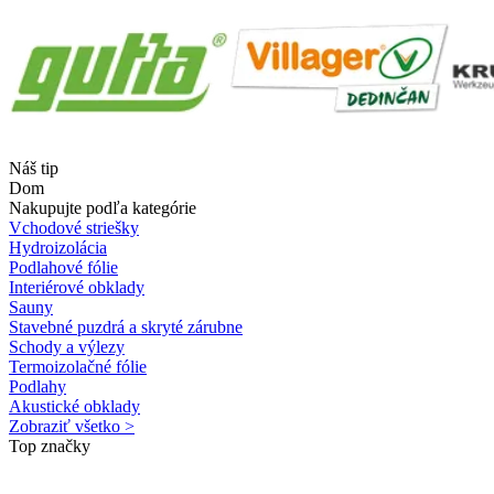
Náš tip
Dom
Nakupujte podľa kategórie
Vchodové striešky
Hydroizolácia
Podlahové fólie
Interiérové obklady
Sauny
Stavebné puzdrá a skryté zárubne
Schody a výlezy
Termoizolačné fólie
Podlahy
Akustické obklady
Zobraziť všetko >
Top značky