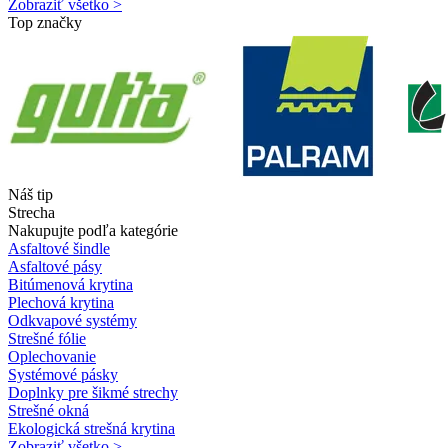
Zobraziť všetko >
Top značky
Náš tip
Strecha
Nakupujte podľa kategórie
Asfaltové šindle
Asfaltové pásy
Bitúmenová krytina
Plechová krytina
Odkvapové systémy
Strešné fólie
Oplechovanie
Systémové pásky
Doplnky pre šikmé strechy
Strešné okná
Ekologická strešná krytina
Zobraziť všetko >