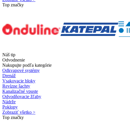
Top značky
Náš tip
Odvodnenie
Nakupujte podľa kategórie
Odkvapové systémy
Drenáž
Vsakovacie bloky
Revízne šachty
Kanalizačné vpuste
Odvodňovacie žľaby
Nádrže
Poklopy
Zobraziť všetko >
Top značky