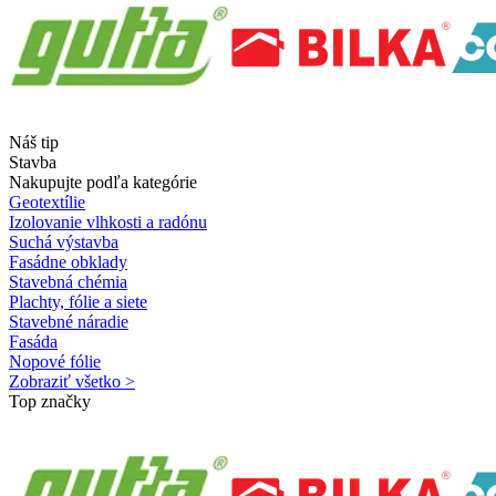
Náš tip
Stavba
Nakupujte podľa kategórie
Geotextílie
Izolovanie vlhkosti a radónu
Suchá výstavba
Fasádne obklady
Stavebná chémia
Plachty, fólie a siete
Stavebné náradie
Fasáda
Nopové fólie
Zobraziť všetko >
Top značky