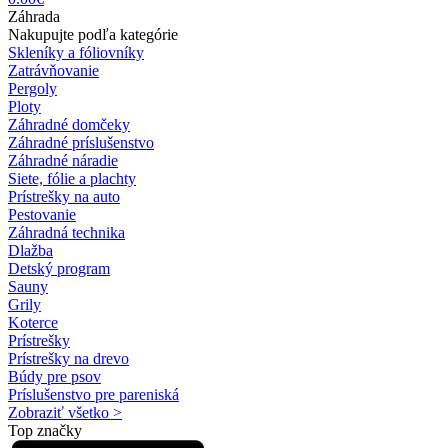
Záhrada
Nakupujte podľa kategórie
Skleníky a fóliovníky
Zatrávňovanie
Pergoly
Ploty
Záhradné domčeky
Záhradné príslušenstvo
Záhradné náradie
Siete, fólie a plachty
Prístrešky na auto
Pestovanie
Záhradná technika
Dlažba
Detský program
Sauny
Grily
Koterce
Prístrešky
Prístrešky na drevo
Búdy pre psov
Príslušenstvo pre pareniská
Zobraziť všetko >
Top značky