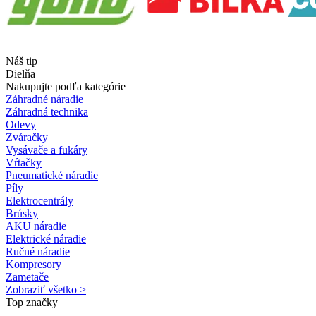
Náš tip
Dielňa
Nakupujte podľa kategórie
Záhradné náradie
Záhradná technika
Odevy
Zváračky
Vysávače a fukáry
Vŕtačky
Pneumatické náradie
Píly
Elektrocentrály
Brúsky
AKU náradie
Elektrické náradie
Ručné náradie
Kompresory
Zametače
Zobraziť všetko >
Top značky