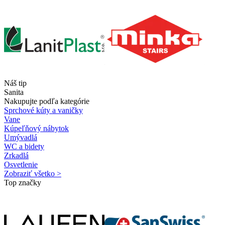
Náš tip
Sanita
Nakupujte podľa kategórie
Sprchové kúty a vaničky
Vane
Kúpeľňový nábytok
Umývadlá
WC a bidety
Zrkadlá
Osvetlenie
Zobraziť všetko >
Top značky