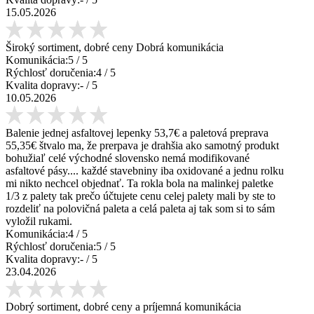
15.05.2026
Široký sortiment, dobré ceny Dobrá komunikácia
Komunikácia:
5
/ 5
Rýchlosť doručenia:
4
/ 5
Kvalita dopravy:
-
/ 5
10.05.2026
Balenie jednej asfaltovej lepenky 53,7€ a paletová preprava
55,35€ štvalo ma, že prerpava je drahšia ako samotný produkt
bohužiaľ celé východné slovensko nemá modifikované
asfaltové pásy.... každé stavebniny iba oxidované a jednu rolku
mi nikto nechcel objednať. Ta rokla bola na malinkej paletke
1/3 z palety tak prečo účtujete cenu celej palety mali by ste to
rozdeliť na polovičná paleta a celá paleta aj tak som si to sám
vyložil rukami.
Komunikácia:
4
/ 5
Rýchlosť doručenia:
5
/ 5
Kvalita dopravy:
-
/ 5
23.04.2026
Dobrý sortiment, dobré ceny a príjemná komunikácia