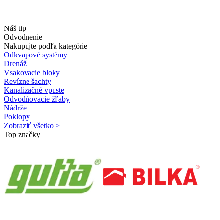
Náš tip
Odvodnenie
Nakupujte podľa kategórie
Odkvapové systémy
Drenáž
Vsakovacie bloky
Revízne šachty
Kanalizačné vpuste
Odvodňovacie žľaby
Nádrže
Poklopy
Zobraziť všetko >
Top značky