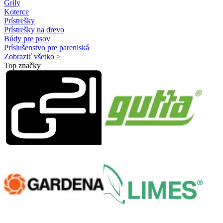
Grily
Koterce
Prístrešky
Prístrešky na drevo
Búdy pre psov
Príslušenstvo pre pareniská
Zobraziť všetko >
Top značky