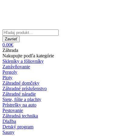
Zavrieť
0.00€
Záhrada
Nakupujte podľa kategórie
Skleníky a fóliovníky
Zatrávňovanie
Pergoly
Ploty
Záhradné domčeky
Záhradné príslušenstvo
Záhradné náradie
Siete, fólie a plachty
Prístrešky na auto
Pestovanie
Záhradná technika
Dlažba
Detský program
Sauny