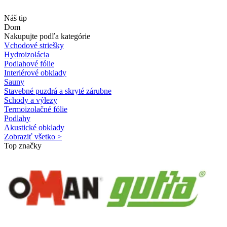
Náš tip
Dom
Nakupujte podľa kategórie
Vchodové striešky
Hydroizolácia
Podlahové fólie
Interiérové obklady
Sauny
Stavebné puzdrá a skryté zárubne
Schody a výlezy
Termoizolačné fólie
Podlahy
Akustické obklady
Zobraziť všetko >
Top značky