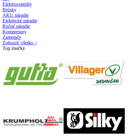
Elektrocentrály
Brúsky
AKU náradie
Elektrické náradie
Ručné náradie
Kompresory
Zametače
Zobraziť všetko >
Top značky