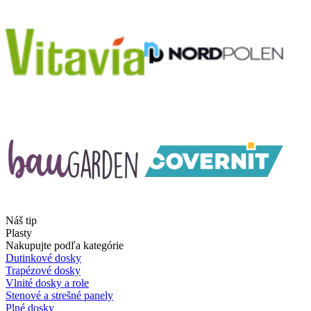
Náš tip
Plasty
Nakupujte podľa kategórie
Dutinkové dosky
Trapézové dosky
Vlnité dosky a role
Stenové a strešné panely
Plné dosky