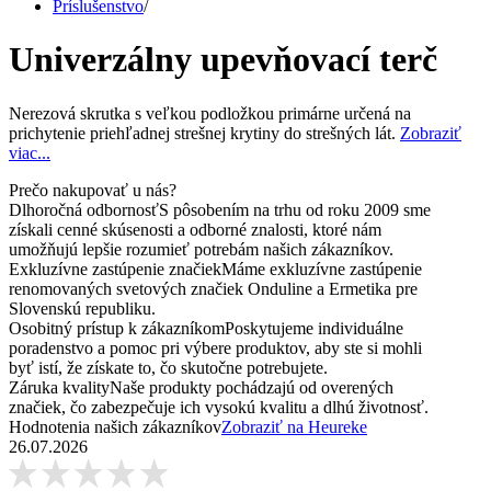
Príslušenstvo
/
Univerzálny upevňovací terč
Nerezová skrutka s veľkou podložkou primárne určená na
prichytenie priehľadnej strešnej krytiny do strešných lát.
Zobraziť
viac...
Prečo nakupovať u nás?
Dlhoročná odbornosť
S pôsobením na trhu od roku 2009 sme
získali cenné skúsenosti a odborné znalosti, ktoré nám
umožňujú lepšie rozumieť potrebám našich zákazníkov.
Exkluzívne zastúpenie značiek
Máme exkluzívne zastúpenie
renomovaných svetových značiek Onduline a Ermetika pre
Slovenskú republiku.
Osobitný prístup k zákazníkom
Poskytujeme individuálne
poradenstvo a pomoc pri výbere produktov, aby ste si mohli
byť istí, že získate to, čo skutočne potrebujete.
Záruka kvality
Naše produkty pochádzajú od overených
značiek, čo zabezpečuje ich vysokú kvalitu a dlhú životnosť.
Hodnotenia našich zákazníkov
Zobraziť na Heureke
26.07.2026