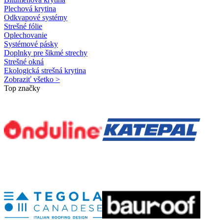
Plechová krytina
Odkvapové systémy
Strešné fólie
Oplechovanie
Systémové pásky
Doplnky pre šikmé strechy
Strešné okná
Ekologická strešná krytina
Zobraziť všetko >
Top značky