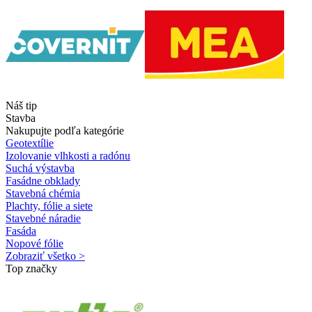
Náš tip
Stavba
Nakupujte podľa kategórie
Geotextílie
Izolovanie vlhkosti a radónu
Suchá výstavba
Fasádne obklady
Stavebná chémia
Plachty, fólie a siete
Stavebné náradie
Fasáda
Nopové fólie
Zobraziť všetko >
Top značky