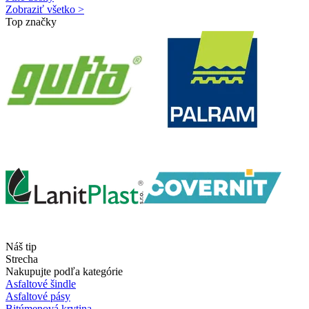
Zobraziť všetko >
Top značky
Náš tip
Strecha
Nakupujte podľa kategórie
Asfaltové šindle
Asfaltové pásy
Bitúmenová krytina