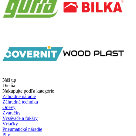
Náš tip
Dielňa
Nakupujte podľa kategórie
Záhradné náradie
Záhradná technika
Odevy
Zváračky
Vysávače a fukáry
Vŕtačky
Pneumatické náradie
Píly