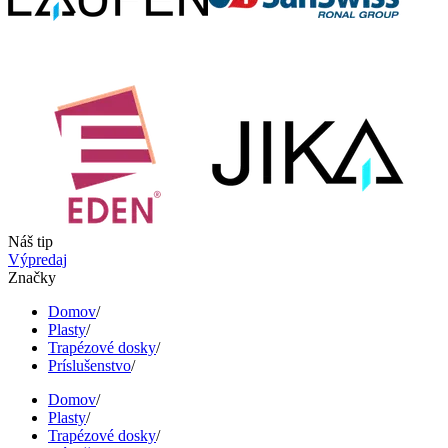
Náš tip
Výpredaj
Značky
Domov
/
Plasty
/
Trapézové dosky
/
Príslušenstvo
/
Domov
/
Plasty
/
Trapézové dosky
/