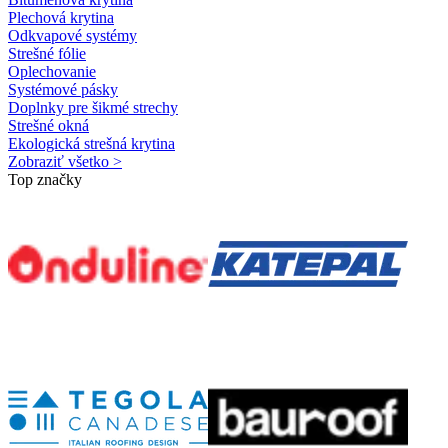
Plechová krytina
Odkvapové systémy
Strešné fólie
Oplechovanie
Systémové pásky
Doplnky pre šikmé strechy
Strešné okná
Ekologická strešná krytina
Zobraziť všetko >
Top značky