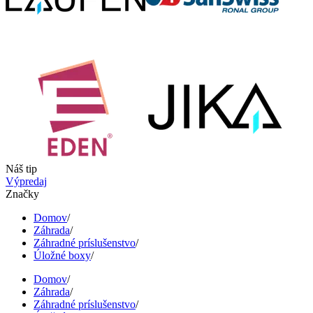
Náš tip
Výpredaj
Značky
Domov
/
Záhrada
/
Záhradné príslušenstvo
/
Úložné boxy
/
Domov
/
Záhrada
/
Záhradné príslušenstvo
/