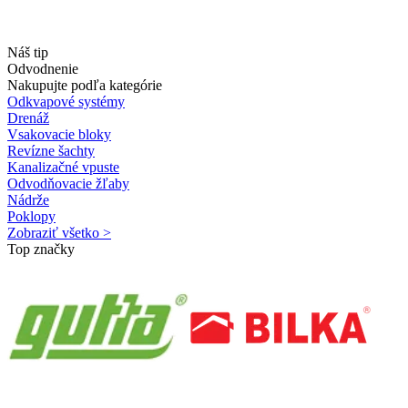
Náš tip
Odvodnenie
Nakupujte podľa kategórie
Odkvapové systémy
Drenáž
Vsakovacie bloky
Revízne šachty
Kanalizačné vpuste
Odvodňovacie žľaby
Nádrže
Poklopy
Zobraziť všetko >
Top značky