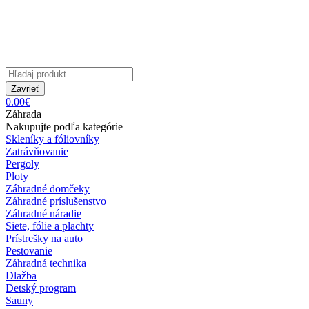
Zavrieť
0.00€
Záhrada
Nakupujte podľa kategórie
Skleníky a fóliovníky
Zatrávňovanie
Pergoly
Ploty
Záhradné domčeky
Záhradné príslušenstvo
Záhradné náradie
Siete, fólie a plachty
Prístrešky na auto
Pestovanie
Záhradná technika
Dlažba
Detský program
Sauny