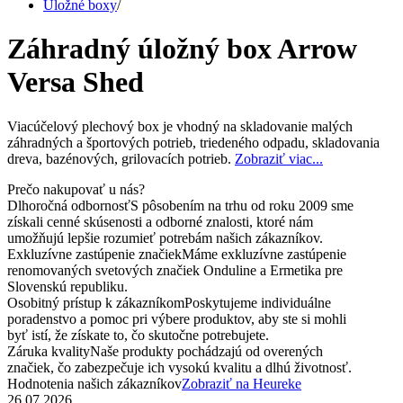
Úložné boxy
/
Záhradný úložný box Arrow
Versa Shed
Viacúčelový plechový box je vhodný na skladovanie malých
záhradných a športových potrieb, triedeného odpadu, skladovania
dreva, bazénových, grilovacích potrieb.
Zobraziť viac...
Prečo nakupovať u nás?
Dlhoročná odbornosť
S pôsobením na trhu od roku 2009 sme
získali cenné skúsenosti a odborné znalosti, ktoré nám
umožňujú lepšie rozumieť potrebám našich zákazníkov.
Exkluzívne zastúpenie značiek
Máme exkluzívne zastúpenie
renomovaných svetových značiek Onduline a Ermetika pre
Slovenskú republiku.
Osobitný prístup k zákazníkom
Poskytujeme individuálne
poradenstvo a pomoc pri výbere produktov, aby ste si mohli
byť istí, že získate to, čo skutočne potrebujete.
Záruka kvality
Naše produkty pochádzajú od overených
značiek, čo zabezpečuje ich vysokú kvalitu a dlhú životnosť.
Hodnotenia našich zákazníkov
Zobraziť na Heureke
26.07.2026