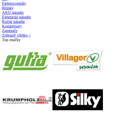
Elektrocentrály
Brúsky
AKU náradie
Elektrické náradie
Ručné náradie
Kompresory
Zametače
Zobraziť všetko >
Top značky