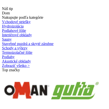
Náš tip
Dom
Nakupujte podľa kategórie
Vchodové striešky
Hydroizolácia
Podlahové fólie
Interiérové obklady
Sauny
Stavebné puzdrá a skryté zárubne
Schody a výlezy
Termoizolačné fólie
Podlahy
Akustické obklady
Zobraziť všetko >
Top značky