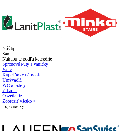
Náš tip
Sanita
Nakupujte podľa kategórie
Sprchové kúty a vaničky
Vane
Kúpeľňový nábytok
Umývadlá
WC a bidety
Zrkadlá
Osvetlenie
Zobraziť všetko >
Top značky