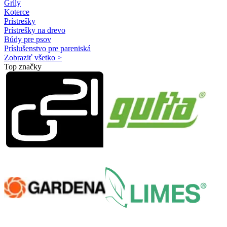
Grily
Koterce
Prístrešky
Prístrešky na drevo
Búdy pre psov
Príslušenstvo pre pareniská
Zobraziť všetko >
Top značky