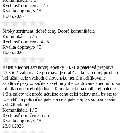
Komunikácia:
-
/ 5
Rýchlosť doručenia:
-
/ 5
Kvalita dopravy:
-
/ 5
15.05.2026
Široký sortiment, dobré ceny Dobrá komunikácia
Komunikácia:
5
/ 5
Rýchlosť doručenia:
4
/ 5
Kvalita dopravy:
-
/ 5
10.05.2026
Balenie jednej asfaltovej lepenky 53,7€ a paletová preprava
55,35€ štvalo ma, že prerpava je drahšia ako samotný produkt
bohužiaľ celé východné slovensko nemá modifikované
asfaltové pásy.... každé stavebniny iba oxidované a jednu rolku
mi nikto nechcel objednať. Ta rokla bola na malinkej paletke
1/3 z palety tak prečo účtujete cenu celej palety mali by ste to
rozdeliť na polovičná paleta a celá paleta aj tak som si to sám
vyložil rukami.
Komunikácia:
4
/ 5
Rýchlosť doručenia:
5
/ 5
Kvalita dopravy:
-
/ 5
23.04.2026