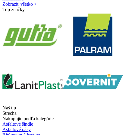
Zobraziť všetko >
Top značky
Náš tip
Strecha
Nakupujte podľa kategórie
Asfaltové šindle
Asfaltové pásy
Bitúmenová krytina