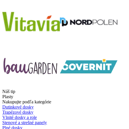
Náš tip
Plasty
Nakupujte podľa kategórie
Dutinkové dosky
Trapézové dosky
Vlnité dosky a role
Stenové a strešné panely
Plné dosky