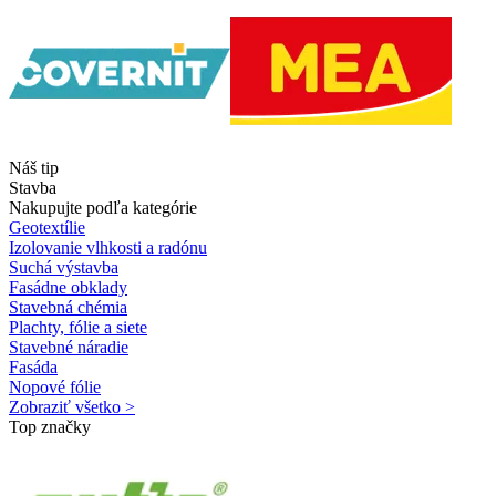
Náš tip
Stavba
Nakupujte podľa kategórie
Geotextílie
Izolovanie vlhkosti a radónu
Suchá výstavba
Fasádne obklady
Stavebná chémia
Plachty, fólie a siete
Stavebné náradie
Fasáda
Nopové fólie
Zobraziť všetko >
Top značky