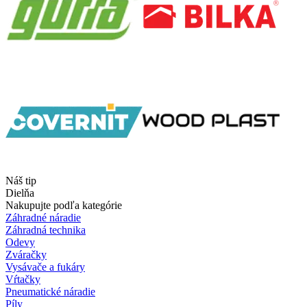
Náš tip
Dielňa
Nakupujte podľa kategórie
Záhradné náradie
Záhradná technika
Odevy
Zváračky
Vysávače a fukáry
Vŕtačky
Pneumatické náradie
Píly