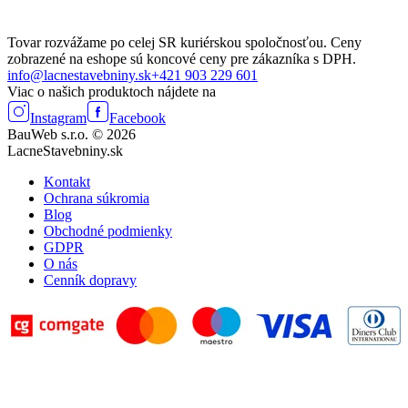
Tovar rozvážame po celej SR kuriérskou spoločnosťou. Ceny
zobrazené na eshope sú koncové ceny pre zákazníka s DPH.
info@lacnestavebniny.sk
+421 903 229 601
Viac o našich produktoch nájdete na
Instagram
Facebook
BauWeb s.r.o. © 2026
LacneStavebniny.sk
Kontakt
Ochrana súkromia
Blog
Obchodné podmienky
GDPR
O nás
Cenník dopravy