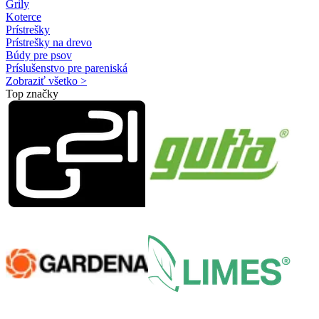
Grily
Koterce
Prístrešky
Prístrešky na drevo
Búdy pre psov
Príslušenstvo pre pareniská
Zobraziť všetko >
Top značky