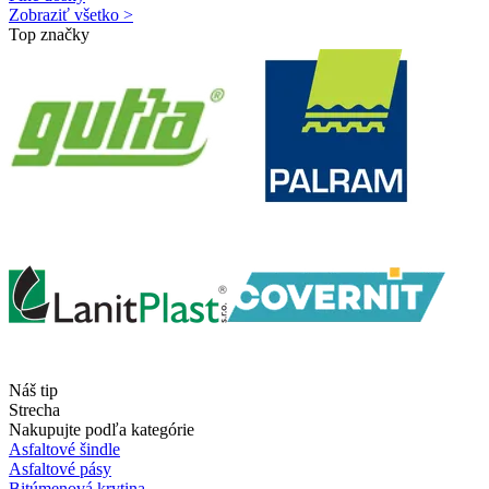
Zobraziť všetko >
Top značky
Náš tip
Strecha
Nakupujte podľa kategórie
Asfaltové šindle
Asfaltové pásy
Bitúmenová krytina