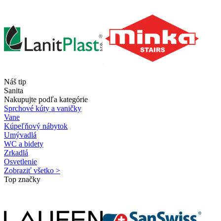
Náš tip
Sanita
Nakupujte podľa kategórie
Sprchové kúty a vaničky
Vane
Kúpeľňový nábytok
Umývadlá
WC a bidety
Zrkadlá
Osvetlenie
Zobraziť všetko >
Top značky