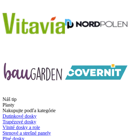
Náš tip
Plasty
Nakupujte podľa kategórie
Dutinkové dosky
Trapézové dosky
Vlnité dosky a role
Stenové a strešné panely
Plné dosky