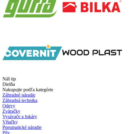
Náš tip
Dielňa
Nakupujte podľa kategórie
Záhradné náradie
Záhradná technika
Odevy
Zváračky
Vysávače a fukáry
Vŕtačky
Pneumatické náradie
Píly