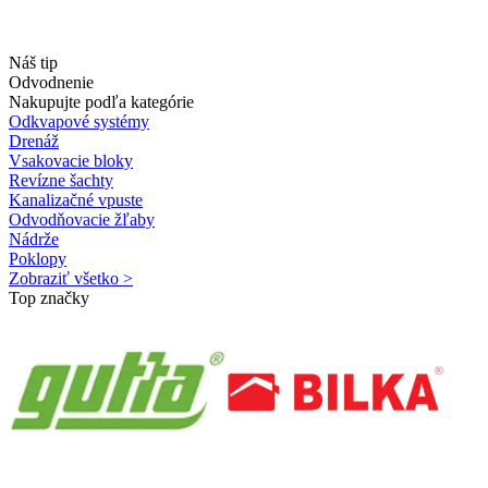
Náš tip
Odvodnenie
Nakupujte podľa kategórie
Odkvapové systémy
Drenáž
Vsakovacie bloky
Revízne šachty
Kanalizačné vpuste
Odvodňovacie žľaby
Nádrže
Poklopy
Zobraziť všetko >
Top značky