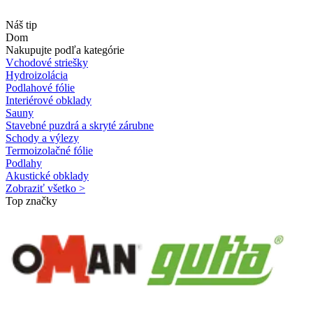
Náš tip
Dom
Nakupujte podľa kategórie
Vchodové striešky
Hydroizolácia
Podlahové fólie
Interiérové obklady
Sauny
Stavebné puzdrá a skryté zárubne
Schody a výlezy
Termoizolačné fólie
Podlahy
Akustické obklady
Zobraziť všetko >
Top značky