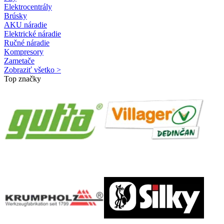
Elektrocentrály
Brúsky
AKU náradie
Elektrické náradie
Ručné náradie
Kompresory
Zametače
Zobraziť všetko >
Top značky