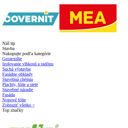
Náš tip
Stavba
Nakupujte podľa kategórie
Geotextílie
Izolovanie vlhkosti a radónu
Suchá výstavba
Fasádne obklady
Stavebná chémia
Plachty, fólie a siete
Stavebné náradie
Fasáda
Nopové fólie
Zobraziť všetko >
Top značky