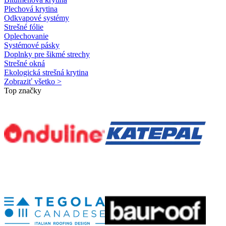
Plechová krytina
Odkvapové systémy
Strešné fólie
Oplechovanie
Systémové pásky
Doplnky pre šikmé strechy
Strešné okná
Ekologická strešná krytina
Zobraziť všetko >
Top značky