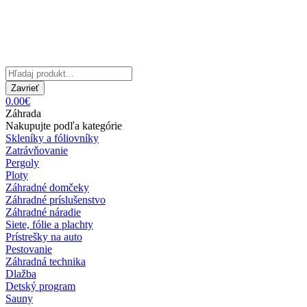
Zavrieť
0.00€
Záhrada
Nakupujte podľa kategórie
Skleníky a fóliovníky
Zatrávňovanie
Pergoly
Ploty
Záhradné domčeky
Záhradné príslušenstvo
Záhradné náradie
Siete, fólie a plachty
Prístrešky na auto
Pestovanie
Záhradná technika
Dlažba
Detský program
Sauny