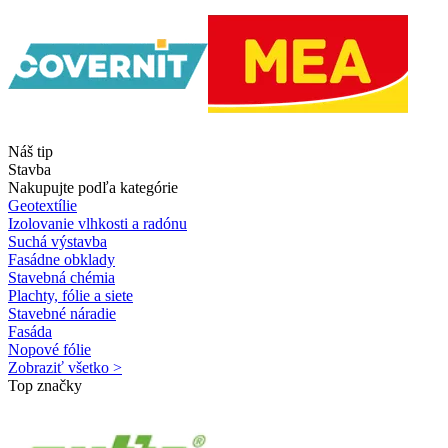
Náš tip
Stavba
Nakupujte podľa kategórie
Geotextílie
Izolovanie vlhkosti a radónu
Suchá výstavba
Fasádne obklady
Stavebná chémia
Plachty, fólie a siete
Stavebné náradie
Fasáda
Nopové fólie
Zobraziť všetko >
Top značky