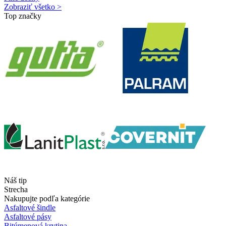
Zobraziť všetko >
Top značky
Náš tip
Strecha
Nakupujte podľa kategórie
Asfaltové šindle
Asfaltové pásy
Bitúmenová krytina