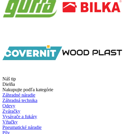
Náš tip
Dielňa
Nakupujte podľa kategórie
Záhradné náradie
Záhradná technika
Odevy
Zváračky
Vysávače a fukáry
Vŕtačky
Pneumatické náradie
Píly