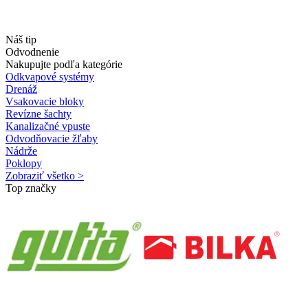
Náš tip
Odvodnenie
Nakupujte podľa kategórie
Odkvapové systémy
Drenáž
Vsakovacie bloky
Revízne šachty
Kanalizačné vpuste
Odvodňovacie žľaby
Nádrže
Poklopy
Zobraziť všetko >
Top značky