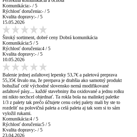
Perfektná komunikácia a ochota
Komunikácia:
-
/ 5
Rýchlosť doručenia:
-
/ 5
Kvalita dopravy:
-
/ 5
15.05.2026
Široký sortiment, dobré ceny Dobrá komunikácia
Komunikácia:
5
/ 5
Rýchlosť doručenia:
4
/ 5
Kvalita dopravy:
-
/ 5
10.05.2026
Balenie jednej asfaltovej lepenky 53,7€ a paletová preprava
55,35€ štvalo ma, že prerpava je drahšia ako samotný produkt
bohužiaľ celé východné slovensko nemá modifikované
asfaltové pásy.... každé stavebniny iba oxidované a jednu rolku
mi nikto nechcel objednať. Ta rokla bola na malinkej paletke
1/3 z palety tak prečo účtujete cenu celej palety mali by ste to
rozdeliť na polovičná paleta a celá paleta aj tak som si to sám
vyložil rukami.
Komunikácia:
4
/ 5
Rýchlosť doručenia:
5
/ 5
Kvalita dopravy:
-
/ 5
23.04.2026