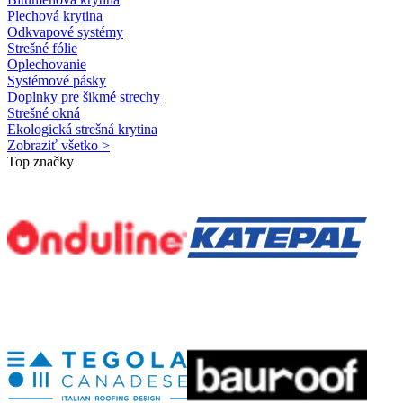
Plechová krytina
Odkvapové systémy
Strešné fólie
Oplechovanie
Systémové pásky
Doplnky pre šikmé strechy
Strešné okná
Ekologická strešná krytina
Zobraziť všetko >
Top značky