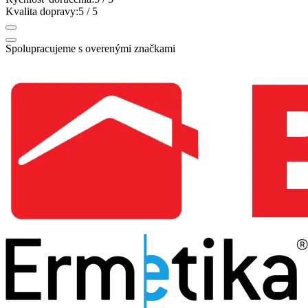
Kvalita dopravy:
5
/ 5
Spolupracujeme s overenými značkami