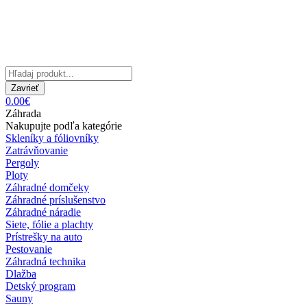
Zavrieť
0.00€
Záhrada
Nakupujte podľa kategórie
Skleníky a fóliovníky
Zatrávňovanie
Pergoly
Ploty
Záhradné domčeky
Záhradné príslušenstvo
Záhradné náradie
Siete, fólie a plachty
Prístrešky na auto
Pestovanie
Záhradná technika
Dlažba
Detský program
Sauny