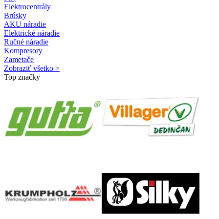
Elektrocentrály
Brúsky
AKU náradie
Elektrické náradie
Ručné náradie
Kompresory
Zametače
Zobraziť všetko >
Top značky