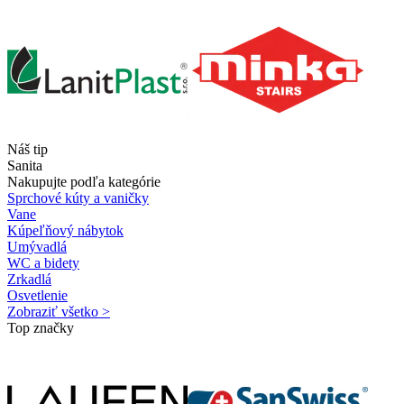
Náš tip
Sanita
Nakupujte podľa kategórie
Sprchové kúty a vaničky
Vane
Kúpeľňový nábytok
Umývadlá
WC a bidety
Zrkadlá
Osvetlenie
Zobraziť všetko >
Top značky