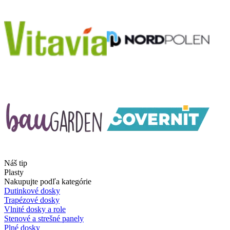
Náš tip
Plasty
Nakupujte podľa kategórie
Dutinkové dosky
Trapézové dosky
Vlnité dosky a role
Stenové a strešné panely
Plné dosky