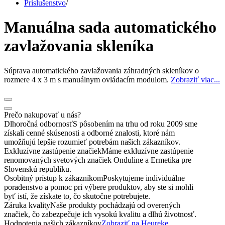
Príslušenstvo
/
Manuálna sada automatického
zavlažovania skleníka
Súprava automatického zavlažovania záhradných skleníkov o
rozmere 4 x 3 m s manuálnym ovládacím modulom.
Zobraziť viac...
Prečo nakupovať u nás?
Dlhoročná odbornosť
S pôsobením na trhu od roku 2009 sme
získali cenné skúsenosti a odborné znalosti, ktoré nám
umožňujú lepšie rozumieť potrebám našich zákazníkov.
Exkluzívne zastúpenie značiek
Máme exkluzívne zastúpenie
renomovaných svetových značiek Onduline a Ermetika pre
Slovenskú republiku.
Osobitný prístup k zákazníkom
Poskytujeme individuálne
poradenstvo a pomoc pri výbere produktov, aby ste si mohli
byť istí, že získate to, čo skutočne potrebujete.
Záruka kvality
Naše produkty pochádzajú od overených
značiek, čo zabezpečuje ich vysokú kvalitu a dlhú životnosť.
Hodnotenia našich zákazníkov
Zobraziť na Heureke