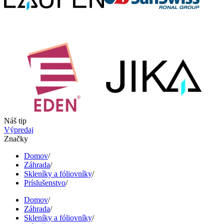
Náš tip
Výpredaj
Značky
Domov
/
Záhrada
/
Skleníky a fóliovníky
/
Príslušenstvo
/
Domov
/
Záhrada
/
Skleníky a fóliovníky
/