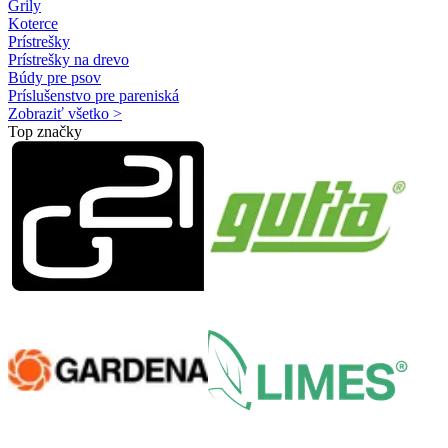
Grily
Koterce
Prístrešky
Prístrešky na drevo
Búdy pre psov
Príslušenstvo pre pareniská
Zobraziť všetko >
Top značky