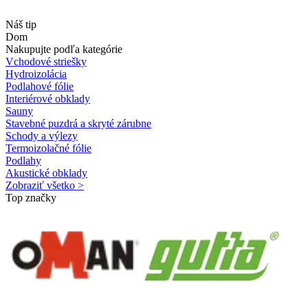
Náš tip
Dom
Nakupujte podľa kategórie
Vchodové striešky
Hydroizolácia
Podlahové fólie
Interiérové obklady
Sauny
Stavebné puzdrá a skryté zárubne
Schody a výlezy
Termoizolačné fólie
Podlahy
Akustické obklady
Zobraziť všetko >
Top značky