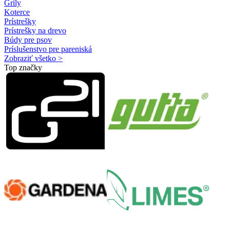
Grily
Koterce
Prístrešky
Prístrešky na drevo
Búdy pre psov
Príslušenstvo pre pareniská
Zobraziť všetko >
Top značky