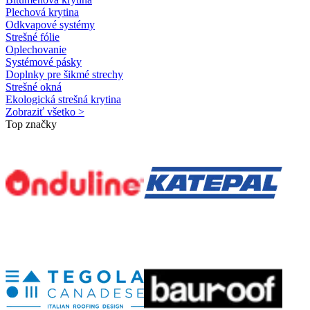
Plechová krytina
Odkvapové systémy
Strešné fólie
Oplechovanie
Systémové pásky
Doplnky pre šikmé strechy
Strešné okná
Ekologická strešná krytina
Zobraziť všetko >
Top značky