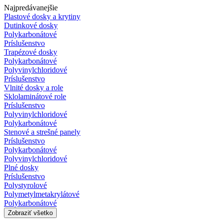
Najpredávanejšie
Plastové dosky a krytiny
Dutinkové dosky
Polykarbonátové
Príslušenstvo
Trapézové dosky
Polykarbonátové
Polyvinylchloridové
Príslušenstvo
Vlnité dosky a role
Sklolaminátové role
Príslušenstvo
Polyvinylchloridové
Polykarbonátové
Stenové a strešné panely
Príslušenstvo
Polykarbonátové
Polyvinylchloridové
Plné dosky
Príslušenstvo
Polystyrolové
Polymetylmetakrylátové
Polykarbonátové
Zobraziť všetko