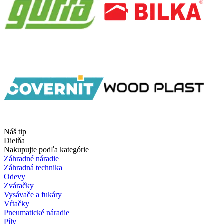
Náš tip
Dielňa
Nakupujte podľa kategórie
Záhradné náradie
Záhradná technika
Odevy
Zváračky
Vysávače a fukáry
Vŕtačky
Pneumatické náradie
Píly