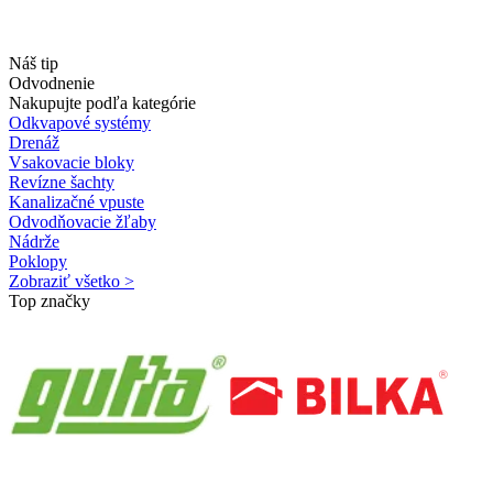
Náš tip
Odvodnenie
Nakupujte podľa kategórie
Odkvapové systémy
Drenáž
Vsakovacie bloky
Revízne šachty
Kanalizačné vpuste
Odvodňovacie žľaby
Nádrže
Poklopy
Zobraziť všetko >
Top značky