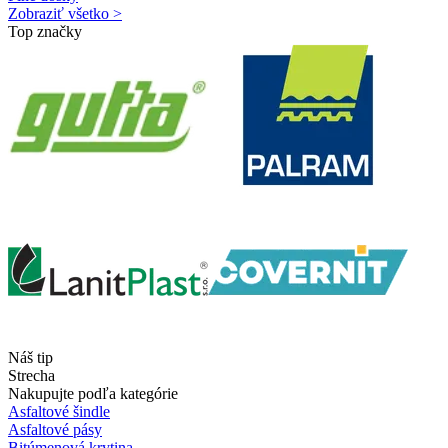
Zobraziť všetko >
Top značky
Náš tip
Strecha
Nakupujte podľa kategórie
Asfaltové šindle
Asfaltové pásy
Bitúmenová krytina