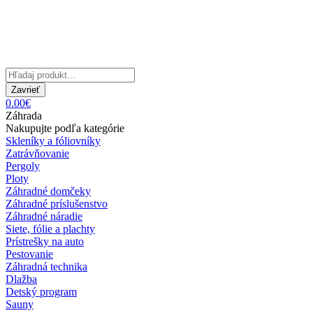
Zavrieť
0.00€
Záhrada
Nakupujte podľa kategórie
Skleníky a fóliovníky
Zatrávňovanie
Pergoly
Ploty
Záhradné domčeky
Záhradné príslušenstvo
Záhradné náradie
Siete, fólie a plachty
Prístrešky na auto
Pestovanie
Záhradná technika
Dlažba
Detský program
Sauny