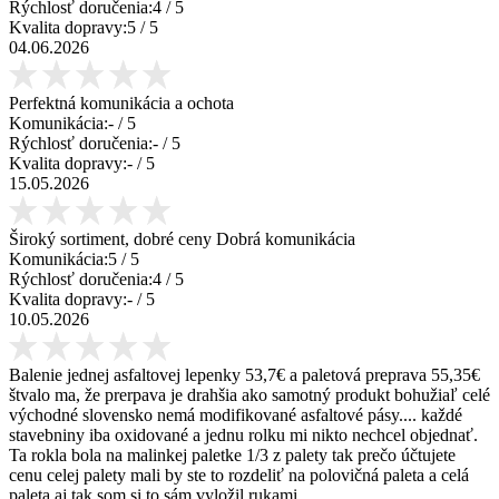
Rýchlosť doručenia:
4
/ 5
Kvalita dopravy:
5
/ 5
04.06.2026
Perfektná komunikácia a ochota
Komunikácia:
-
/ 5
Rýchlosť doručenia:
-
/ 5
Kvalita dopravy:
-
/ 5
15.05.2026
Široký sortiment, dobré ceny Dobrá komunikácia
Komunikácia:
5
/ 5
Rýchlosť doručenia:
4
/ 5
Kvalita dopravy:
-
/ 5
10.05.2026
Balenie jednej asfaltovej lepenky 53,7€ a paletová preprava 55,35€
štvalo ma, že prerpava je drahšia ako samotný produkt bohužiaľ celé
východné slovensko nemá modifikované asfaltové pásy.... každé
stavebniny iba oxidované a jednu rolku mi nikto nechcel objednať.
Ta rokla bola na malinkej paletke 1/3 z palety tak prečo účtujete
cenu celej palety mali by ste to rozdeliť na polovičná paleta a celá
paleta aj tak som si to sám vyložil rukami.