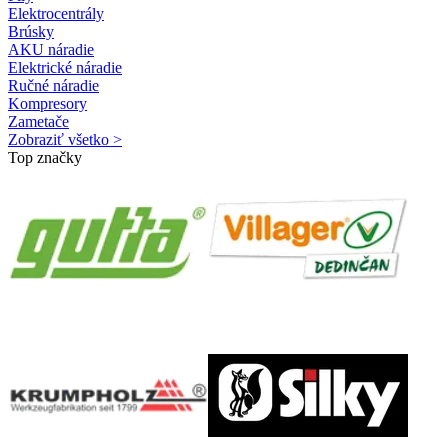
Elektrocentrály
Brúsky
AKU náradie
Elektrické náradie
Ručné náradie
Kompresory
Zametače
Zobraziť všetko >
Top značky