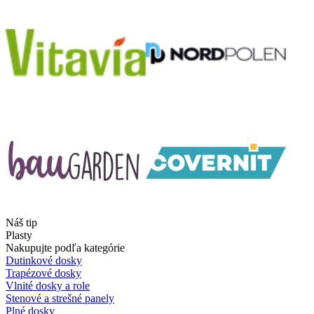
Náš tip
Plasty
Nakupujte podľa kategórie
Dutinkové dosky
Trapézové dosky
Vlnité dosky a role
Stenové a strešné panely
Plné dosky