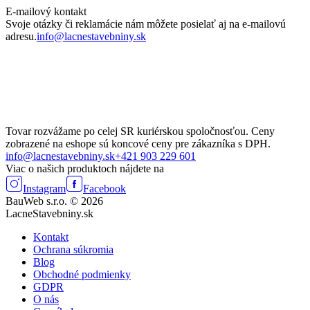
E-mailový kontakt
Svoje otázky či reklamácie nám môžete posielať aj na e-mailovú
adresu.
info@lacnestavebniny.sk
Tovar rozvážame po celej SR kuriérskou spoločnosťou. Ceny
zobrazené na eshope sú koncové ceny pre zákazníka s DPH.
info@lacnestavebniny.sk
+421 903 229 601
Viac o našich produktoch nájdete na
Instagram
Facebook
BauWeb s.r.o. © 2026
LacneStavebniny.sk
Kontakt
Ochrana súkromia
Blog
Obchodné podmienky
GDPR
O nás