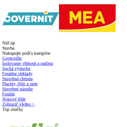
Náš tip
Stavba
Nakupujte podľa kategórie
Geotextílie
Izolovanie vlhkosti a radónu
Suchá výstavba
Fasádne obklady
Stavebná chémia
Plachty, fólie a siete
Stavebné náradie
Fasáda
Nopové fólie
Zobraziť všetko >
Top značky