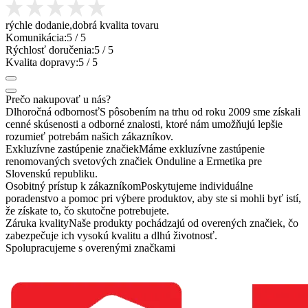
rýchle dodanie,dobrá kvalita tovaru
Komunikácia:
5
/ 5
Rýchlosť doručenia:
5
/ 5
Kvalita dopravy:
5
/ 5
Prečo nakupovať u nás?
Dlhoročná odbornosť
S pôsobením na trhu od roku 2009 sme získali
cenné skúsenosti a odborné znalosti, ktoré nám umožňujú lepšie
rozumieť potrebám našich zákazníkov.
Exkluzívne zastúpenie značiek
Máme exkluzívne zastúpenie
renomovaných svetových značiek Onduline a Ermetika pre
Slovenskú republiku.
Osobitný prístup k zákazníkom
Poskytujeme individuálne
poradenstvo a pomoc pri výbere produktov, aby ste si mohli byť istí,
že získate to, čo skutočne potrebujete.
Záruka kvality
Naše produkty pochádzajú od overených značiek, čo
zabezpečuje ich vysokú kvalitu a dlhú životnosť.
Spolupracujeme s overenými značkami