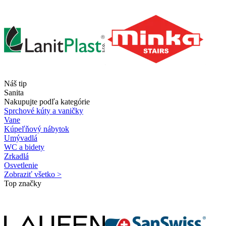
Náš tip
Sanita
Nakupujte podľa kategórie
Sprchové kúty a vaničky
Vane
Kúpeľňový nábytok
Umývadlá
WC a bidety
Zrkadlá
Osvetlenie
Zobraziť všetko >
Top značky