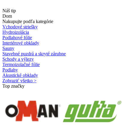
Náš tip
Dom
Nakupujte podľa kategórie
Vchodové striešky
Hydroizolácia
Podlahové fólie
Interiérové obklady
Sauny
Stavebné puzdrá a skryté zárubne
Schody a výlezy
Termoizolačné fólie
Podlahy
Akustické obklady
Zobraziť všetko >
Top značky