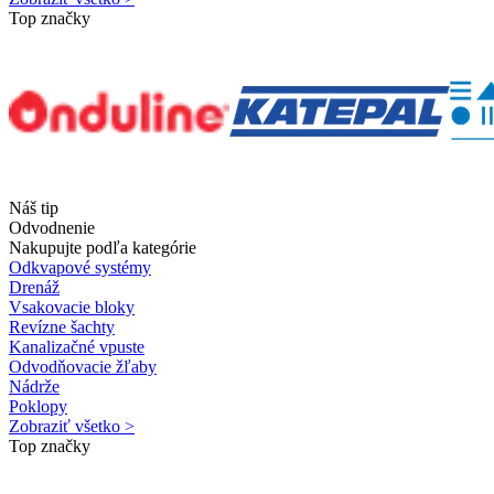
Top značky
Náš tip
Odvodnenie
Nakupujte podľa kategórie
Odkvapové systémy
Drenáž
Vsakovacie bloky
Revízne šachty
Kanalizačné vpuste
Odvodňovacie žľaby
Nádrže
Poklopy
Zobraziť všetko >
Top značky