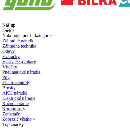
Náš tip
Dielňa
Nakupujte podľa kategórie
Záhradné náradie
Záhradná technika
Odevy
Zváračky
Vysávače a fukáry
Vŕtačky
Pneumatické náradie
Píly
Elektrocentrály
Brúsky
AKU náradie
Elektrické náradie
Ručné náradie
Kompresory
Zametače
Zobraziť všetko >
Top značky