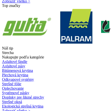
Zobraziť všetko >
Top značky
Náš tip
Strecha
Nakupujte podľa kategórie
Asfaltové šindle
Asfaltové pásy
Bitúmenová krytina
Plechová krytina
Odkvapové systémy
Strešné fólie
Oplechovanie
Systémové pásky
Doplnky pre šikmé strechy
Strešné okná
Ekologická strešná krytina
Zobraziť všetko >