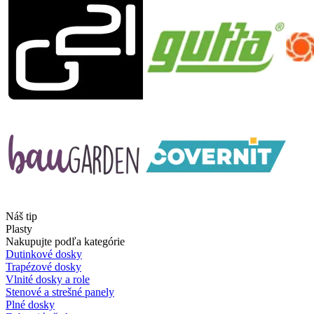
Náš tip
Plasty
Nakupujte podľa kategórie
Dutinkové dosky
Trapézové dosky
Vlnité dosky a role
Stenové a strešné panely
Plné dosky