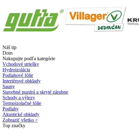
Náš tip
Dom
Nakupujte podľa kategórie
Vchodové striešky
Hydroizolácia
Podlahové fólie
Interiérové obklady
Sauny
Stavebné puzdrá a skryté zárubne
Schody a výlezy
Termoizolačné fólie
Podlahy
Akustické obklady
Zobraziť všetko >
Top značky