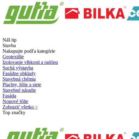
Náš tip
Stavba
Nakupujte podľa kategórie
Geotextílie
Izolovanie vlhkosti a radónu
Suchá výstavba
Fasádne obklady
Stavebná chémia
Plachty, fólie a siete
Stavebné náradie
Fasáda
Nopové fólie
Zobraziť všetko >
Top značky