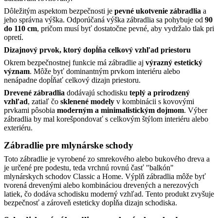
Dôležitým aspektom bezpečnosti je
pevné ukotvenie zábradlia
a
jeho správna výška. Odporúčaná výška zábradlia sa pohybuje od
90
do 110 cm
, pričom musí byť dostatočne pevné, aby vydržalo tlak pri
opretí.
Dizajnový prvok, ktorý dopĺňa celkový vzhľad priestoru
Okrem bezpečnostnej funkcie má zábradlie aj
výrazný estetický
význam
. Môže byť dominantným prvkom interiéru alebo
nenápadne dopĺňať celkový dizajn priestoru.
Drevené zábradlia
dodávajú schodisku
teplý a prirodzený
vzhľad
, zatiaľ čo
sklenené modely
v kombinácii s kovovými
prvkami pôsobia
moderným a minimalistickým dojmom
. Výber
zábradlia by mal korešpondovať s celkovým štýlom interiéru alebo
exteriéru.
Zábradlie pre mlynárske schody
Toto zábradlie je vyrobené zo smrekového alebo bukového dreva a
je určené pre podestu, teda vrchnú rovnú časť "balkón"
mlynárskych schodov Classic a Home. Výplň zábradlia môže byť
tvorená drevenými alebo kombináciou drevených a nerezových
latiek, čo dodáva schodisku moderný vzhľad. Tento produkt zvyšuje
bezpečnosť a zároveň esteticky dopĺňa dizajn schodiska.