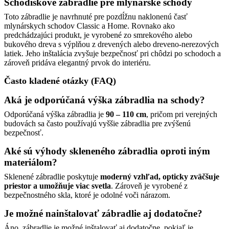
Schodiskové zábradlie pre mlynárske schody
Toto zábradlie je navrhnuté pre pozdĺžnu naklonenú časť
mlynárskych schodov Classic a Home. Rovnako ako
predchádzajúci produkt, je vyrobené zo smrekového alebo
bukového dreva s výplňou z drevených alebo dreveno-nerezových
latiek. Jeho inštalácia zvyšuje bezpečnosť pri chôdzi po schodoch a
zároveň pridáva elegantný prvok do interiéru.
Často kladené otázky (FAQ)
Aká je odporúčaná výška zábradlia na schody?
Odporúčaná výška zábradlia je
90 – 110 cm
, pričom pri verejných
budovách sa často používajú vyššie zábradlia pre zvýšenú
bezpečnosť.
Aké sú výhody skleneného zábradlia oproti iným
materiálom?
Sklenené zábradlie poskytuje
moderný vzhľad, opticky zväčšuje
priestor a umožňuje viac svetla
. Zároveň je vyrobené z
bezpečnostného skla, ktoré je odolné voči nárazom.
Je možné nainštalovať zábradlie aj dodatočne?
Áno, zábradlie je možné inštalovať aj dodatočne, pokiaľ je