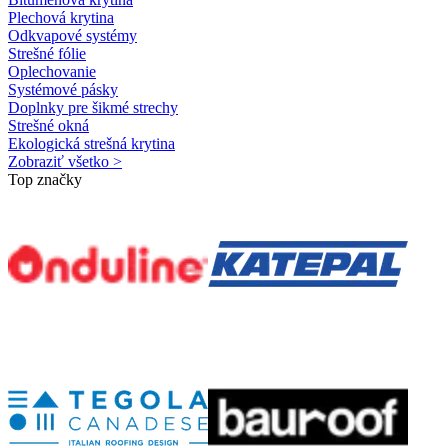
Plechová krytina
Odkvapové systémy
Strešné fólie
Oplechovanie
Systémové pásky
Doplnky pre šikmé strechy
Strešné okná
Ekologická strešná krytina
Zobraziť všetko >
Top značky