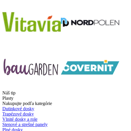
Náš tip
Plasty
Nakupujte podľa kategórie
Dutinkové dosky
Trapézové dosky
Vlnité dosky a role
Stenové a strešné panely
Plné dosky