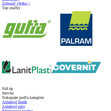
Zobraziť všetko >
Top značky
Náš tip
Strecha
Nakupujte podľa kategórie
Asfaltové šindle
Asfaltové pásy
Bitúmenová krytina