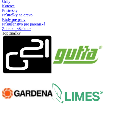
Grily
Koterce
Prístrešky
Prístrešky na drevo
Búdy pre psov
Príslušenstvo pre pareniská
Zobraziť všetko >
Top značky