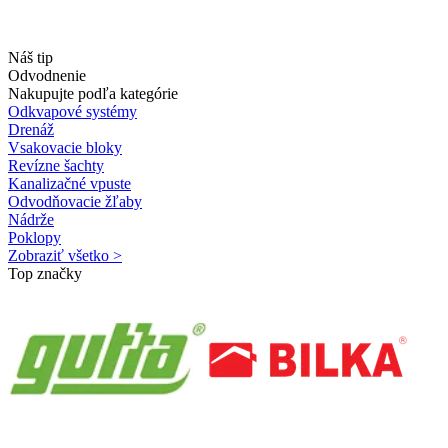
Náš tip
Odvodnenie
Nakupujte podľa kategórie
Odkvapové systémy
Drenáž
Vsakovacie bloky
Revízne šachty
Kanalizačné vpuste
Odvodňovacie žľaby
Nádrže
Poklopy
Zobraziť všetko >
Top značky