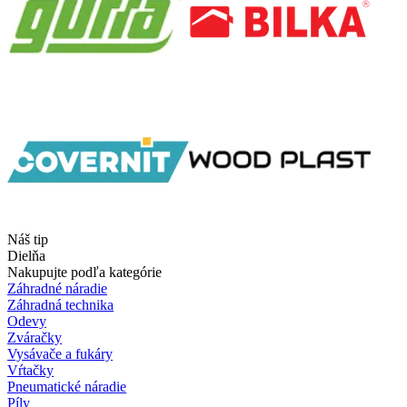
Náš tip
Dielňa
Nakupujte podľa kategórie
Záhradné náradie
Záhradná technika
Odevy
Zváračky
Vysávače a fukáry
Vŕtačky
Pneumatické náradie
Píly