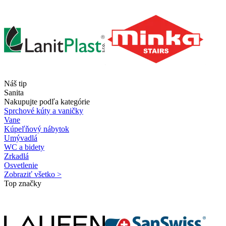
Náš tip
Sanita
Nakupujte podľa kategórie
Sprchové kúty a vaničky
Vane
Kúpeľňový nábytok
Umývadlá
WC a bidety
Zrkadlá
Osvetlenie
Zobraziť všetko >
Top značky