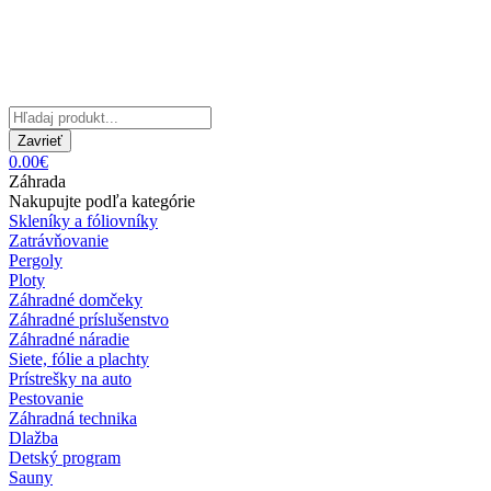
Zavrieť
0.00€
Záhrada
Nakupujte podľa kategórie
Skleníky a fóliovníky
Zatrávňovanie
Pergoly
Ploty
Záhradné domčeky
Záhradné príslušenstvo
Záhradné náradie
Siete, fólie a plachty
Prístrešky na auto
Pestovanie
Záhradná technika
Dlažba
Detský program
Sauny