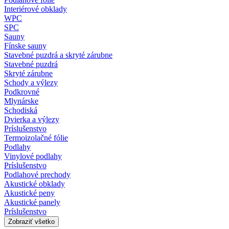
Interiérové obklady
WPC
SPC
Sauny
Fínske sauny
Stavebné puzdrá a skryté zárubne
Stavebné puzdrá
Skryté zárubne
Schody a výlezy
Podkrovné
Mlynárske
Schodiská
Dvierka a výlezy
Príslušenstvo
Termoizolačné fólie
Podlahy
Vinylové podlahy
Príslušenstvo
Podlahové prechody
Akustické obklady
Akustické peny
Akustické panely
Príslušenstvo
Zobraziť všetko