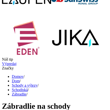
Náš tip
Výpredaj
Značky
Domov
/
Dom
/
Schody a výlezy
/
Schodiská
/
Zábradlie
/
Zábradlie na schody