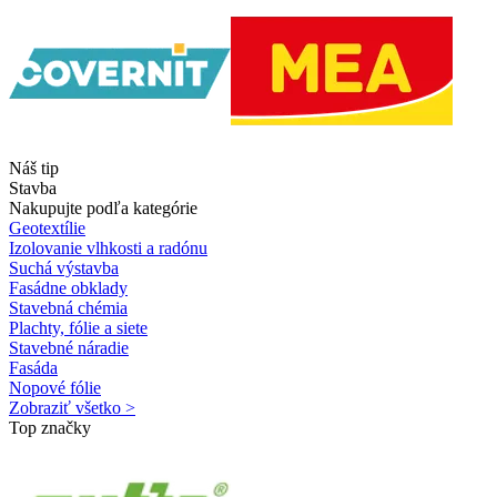
Náš tip
Stavba
Nakupujte podľa kategórie
Geotextílie
Izolovanie vlhkosti a radónu
Suchá výstavba
Fasádne obklady
Stavebná chémia
Plachty, fólie a siete
Stavebné náradie
Fasáda
Nopové fólie
Zobraziť všetko >
Top značky