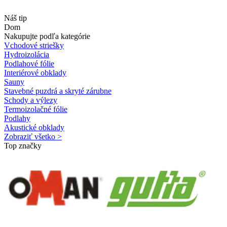
Náš tip
Dom
Nakupujte podľa kategórie
Vchodové striešky
Hydroizolácia
Podlahové fólie
Interiérové obklady
Sauny
Stavebné puzdrá a skryté zárubne
Schody a výlezy
Termoizolačné fólie
Podlahy
Akustické obklady
Zobraziť všetko >
Top značky