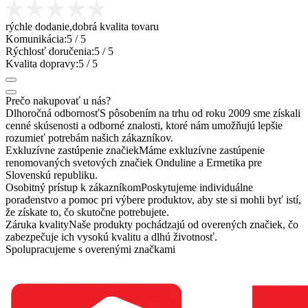
rýchle dodanie,dobrá kvalita tovaru
Komunikácia:
5
/ 5
Rýchlosť doručenia:
5
/ 5
Kvalita dopravy:
5
/ 5
Prečo nakupovať u nás?
Dlhoročná odbornosť
S pôsobením na trhu od roku 2009 sme získali
cenné skúsenosti a odborné znalosti, ktoré nám umožňujú lepšie
rozumieť potrebám našich zákazníkov.
Exkluzívne zastúpenie značiek
Máme exkluzívne zastúpenie
renomovaných svetových značiek Onduline a Ermetika pre
Slovenskú republiku.
Osobitný prístup k zákazníkom
Poskytujeme individuálne
poradenstvo a pomoc pri výbere produktov, aby ste si mohli byť istí,
že získate to, čo skutočne potrebujete.
Záruka kvality
Naše produkty pochádzajú od overených značiek, čo
zabezpečuje ich vysokú kvalitu a dlhú životnosť.
Spolupracujeme s overenými značkami