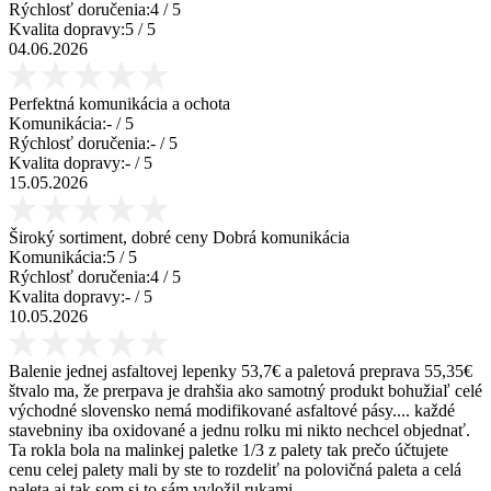
Rýchlosť doručenia:
4
/ 5
Kvalita dopravy:
5
/ 5
04.06.2026
Perfektná komunikácia a ochota
Komunikácia:
-
/ 5
Rýchlosť doručenia:
-
/ 5
Kvalita dopravy:
-
/ 5
15.05.2026
Široký sortiment, dobré ceny Dobrá komunikácia
Komunikácia:
5
/ 5
Rýchlosť doručenia:
4
/ 5
Kvalita dopravy:
-
/ 5
10.05.2026
Balenie jednej asfaltovej lepenky 53,7€ a paletová preprava 55,35€
štvalo ma, že prerpava je drahšia ako samotný produkt bohužiaľ celé
východné slovensko nemá modifikované asfaltové pásy.... každé
stavebniny iba oxidované a jednu rolku mi nikto nechcel objednať.
Ta rokla bola na malinkej paletke 1/3 z palety tak prečo účtujete
cenu celej palety mali by ste to rozdeliť na polovičná paleta a celá
paleta aj tak som si to sám vyložil rukami.