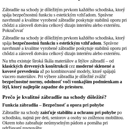
Zábradlie na schody je dôležitým prvkom každého schodiska, ktorý
spája bezpečnostnú funkciu s estetickým vzhľadom. Správne
navrhnuté a kvalitne vyrobené zábradlie poskytuje stabilnú oporu pri
chôdzi a zároveň dotvára celkový dizajn interiéru alebo exteriéru.
Pokračovať
Zábradlie na schody je dôležitým prvkom každého schodiska, ktorý
spája
bezpečnostnú funkciu s estetickým vzhľadom
. Správne
navrhnuté a kvalitne vyrobené zábradlie poskytuje stabilnú oporu pri
chôdzi a zároveň dotvára celkový dizajn interiéru alebo exteriéru.
Na trhu existuje široká škála materiálov a štýlov zábradlí – od
klasických drevených konštrukcií
cez
moderné sklenené a
kovové prevedenia
až po kombinované modely, ktoré spájajú
viacero materiálov. Pri výbere zábradlia je dôležité zvážiť
bezpečnostné normy, odolnosť voči vonkajším podmienkam a
štýl, ktorý najlepšie zapadne do priestoru
.
Prečo je kvalitné zábradlie na schody dôležité?
Funkcia zábradlia – Bezpečnosť a opora pri pohybe
Zábradlie na schody
zaisťuje stabilitu a ochranu pri pohybe
po
schodisku, najmä pre deti, seniorov a osoby so zníženou mobilitou.
Okrem toho zabraňuje neúmyselným pádom a pomáha pri
udržiavaní rovnováhy.