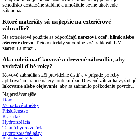
schodisko dostatočne stabilné a umožňuje pevné ukotvenie
zábradlia.
Ktoré materiály sú najlepšie na exteriérové
zábradlie?
Na exteriérové použitie sa odporúčajú
nerezová oceľ, hliník alebo
ošetrené drevo
. Tieto materiály sú odolné voči vlhkosti, UV
žiareniu a mrazu.
Ako udržiavať kovové a drevené zábradlia, aby
vydržali dlhé roky?
Kovové zábradlia stačí pravidelne čistiť a v prípade potreby
aplikovať ochranné nátery proti korózii. Drevené zábradlia vyžadujú
lakovanie alebo olejovanie
, aby sa zabránilo poškodeniu povrchu.
Najpredávanejšie
Dom
Vchodové striešky
Príslušenstvo
Klasické
Hydroizolácia
Tekutá hydroizolácia
Hydroizolačné pásy
Podlahové fólie