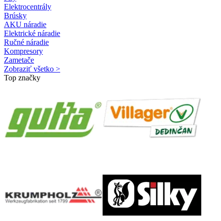
Elektrocentrály
Brúsky
AKU náradie
Elektrické náradie
Ručné náradie
Kompresory
Zametače
Zobraziť všetko >
Top značky