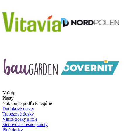
Náš tip
Plasty
Nakupujte podľa kategórie
Dutinkové dosky
Trapézové dosky
Vlnité dosky a role
Stenové a strešné panely
Plné dosky