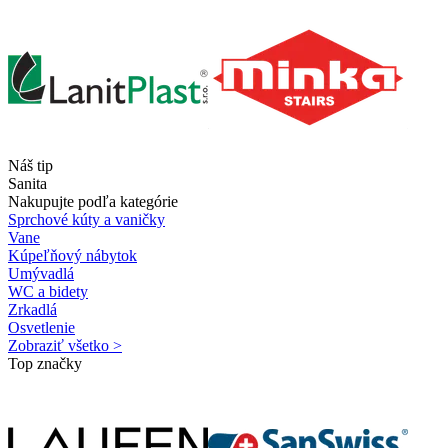
Náš tip
Sanita
Nakupujte podľa kategórie
Sprchové kúty a vaničky
Vane
Kúpeľňový nábytok
Umývadlá
WC a bidety
Zrkadlá
Osvetlenie
Zobraziť všetko >
Top značky