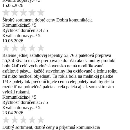
Kvalita dopravy:
-
/ 5
15.05.2026
Široký sortiment, dobré ceny Dobrá komunikácia
Komunikácia:
5
/ 5
Rýchlosť doručenia:
4
/ 5
Kvalita dopravy:
-
/ 5
10.05.2026
Balenie jednej asfaltovej lepenky 53,7€ a paletová preprava
55,35€ štvalo ma, že prerpava je drahšia ako samotný produkt
bohužiaľ celé východné slovensko nemá modifikované
asfaltové pásy.... každé stavebniny iba oxidované a jednu rolku
mi nikto nechcel objednať. Ta rokla bola na malinkej paletke
1/3 z palety tak prečo účtujete cenu celej palety mali by ste to
rozdeliť na polovičná paleta a celá paleta aj tak som si to sám
vyložil rukami.
Komunikácia:
4
/ 5
Rýchlosť doručenia:
5
/ 5
Kvalita dopravy:
-
/ 5
23.04.2026
Dobrý sortiment, dobré ceny a príjemná komunikácia