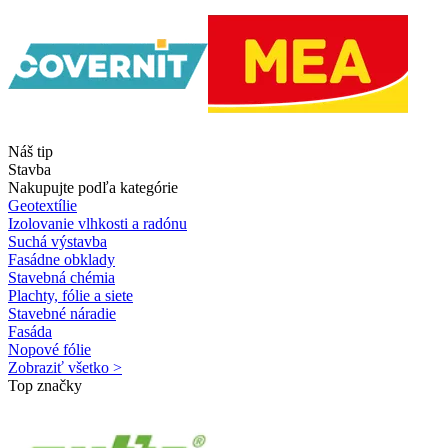
Náš tip
Stavba
Nakupujte podľa kategórie
Geotextílie
Izolovanie vlhkosti a radónu
Suchá výstavba
Fasádne obklady
Stavebná chémia
Plachty, fólie a siete
Stavebné náradie
Fasáda
Nopové fólie
Zobraziť všetko >
Top značky