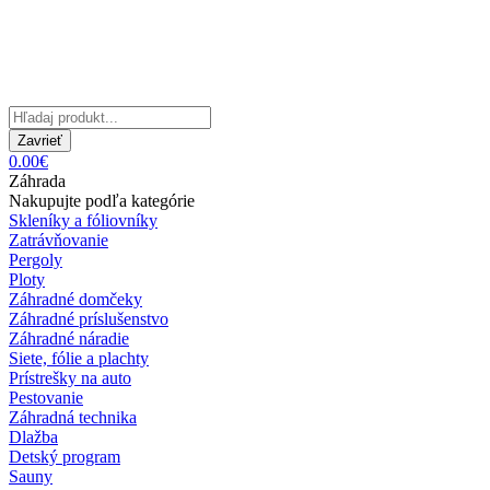
Zavrieť
0.00€
Záhrada
Nakupujte podľa kategórie
Skleníky a fóliovníky
Zatrávňovanie
Pergoly
Ploty
Záhradné domčeky
Záhradné príslušenstvo
Záhradné náradie
Siete, fólie a plachty
Prístrešky na auto
Pestovanie
Záhradná technika
Dlažba
Detský program
Sauny