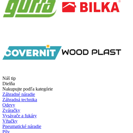
Náš tip
Dielňa
Nakupujte podľa kategórie
Záhradné náradie
Záhradná technika
Odevy
Zváračky
Vysávače a fukáry
Vŕtačky
Pneumatické náradie
Píly