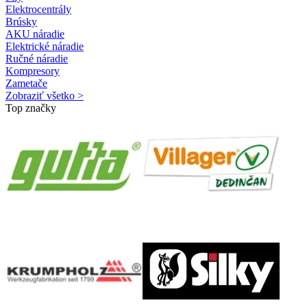
Elektrocentrály
Brúsky
AKU náradie
Elektrické náradie
Ručné náradie
Kompresory
Zametače
Zobraziť všetko >
Top značky