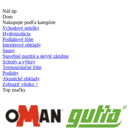
Náš tip
Dom
Nakupujte podľa kategórie
Vchodové striešky
Hydroizolácia
Podlahové fólie
Interiérové obklady
Sauny
Stavebné puzdrá a skryté zárubne
Schody a výlezy
Termoizolačné fólie
Podlahy
Akustické obklady
Zobraziť všetko >
Top značky