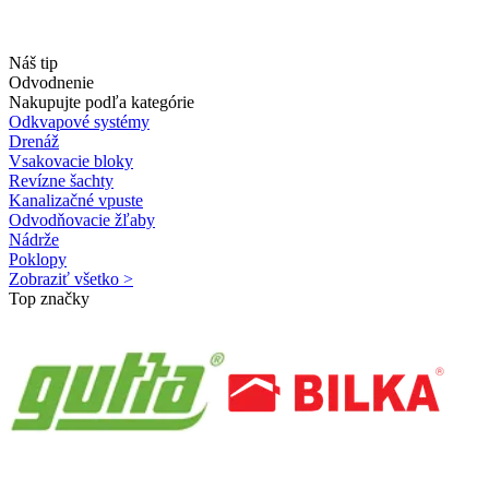
Náš tip
Odvodnenie
Nakupujte podľa kategórie
Odkvapové systémy
Drenáž
Vsakovacie bloky
Revízne šachty
Kanalizačné vpuste
Odvodňovacie žľaby
Nádrže
Poklopy
Zobraziť všetko >
Top značky