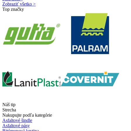
Zobraziť všetko >
Top značky
Náš tip
Strecha
Nakupujte podľa kategórie
Asfaltové šindle
Asfaltové pásy
Bitúmenová krytina