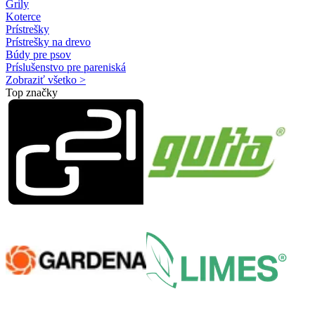
Grily
Koterce
Prístrešky
Prístrešky na drevo
Búdy pre psov
Príslušenstvo pre pareniská
Zobraziť všetko >
Top značky