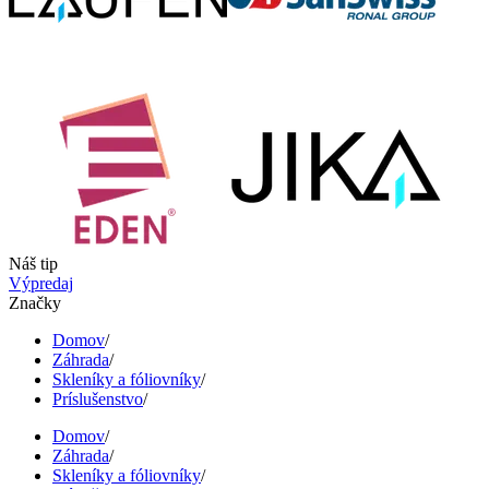
Náš tip
Výpredaj
Značky
Domov
/
Záhrada
/
Skleníky a fóliovníky
/
Príslušenstvo
/
Domov
/
Záhrada
/
Skleníky a fóliovníky
/