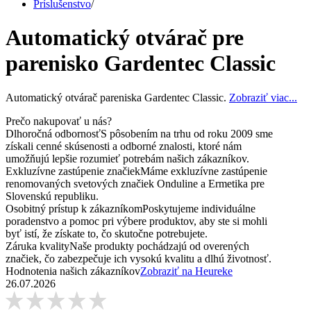
Príslušenstvo
/
Automatický otvárač pre
parenisko Gardentec Classic
Automatický otvárač pareniska Gardentec Classic.
Zobraziť viac...
Prečo nakupovať u nás?
Dlhoročná odbornosť
S pôsobením na trhu od roku 2009 sme
získali cenné skúsenosti a odborné znalosti, ktoré nám
umožňujú lepšie rozumieť potrebám našich zákazníkov.
Exkluzívne zastúpenie značiek
Máme exkluzívne zastúpenie
renomovaných svetových značiek Onduline a Ermetika pre
Slovenskú republiku.
Osobitný prístup k zákazníkom
Poskytujeme individuálne
poradenstvo a pomoc pri výbere produktov, aby ste si mohli
byť istí, že získate to, čo skutočne potrebujete.
Záruka kvality
Naše produkty pochádzajú od overených
značiek, čo zabezpečuje ich vysokú kvalitu a dlhú životnosť.
Hodnotenia našich zákazníkov
Zobraziť na Heureke
26.07.2026