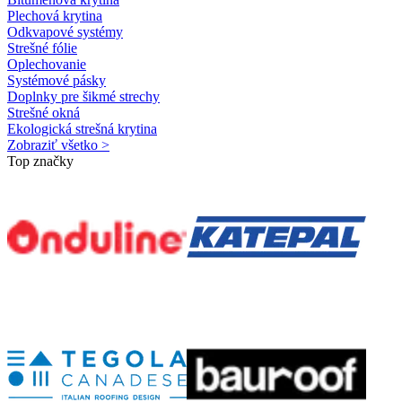
Plechová krytina
Odkvapové systémy
Strešné fólie
Oplechovanie
Systémové pásky
Doplnky pre šikmé strechy
Strešné okná
Ekologická strešná krytina
Zobraziť všetko >
Top značky