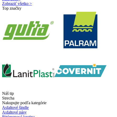
Zobraziť všetko >
Top značky
Náš tip
Strecha
Nakupujte podľa kategórie
Asfaltové šindle
Asfaltové pásy
Bitúmenová krytina