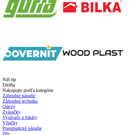
Náš tip
Dielňa
Nakupujte podľa kategórie
Záhradné náradie
Záhradná technika
Odevy
Zváračky
Vysávače a fukáry
Vŕtačky
Pneumatické náradie
Píly