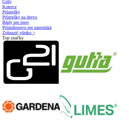
Grily
Koterce
Prístrešky
Prístrešky na drevo
Búdy pre psov
Príslušenstvo pre pareniská
Zobraziť všetko >
Top značky