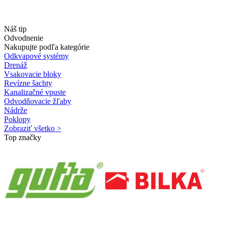
Náš tip
Odvodnenie
Nakupujte podľa kategórie
Odkvapové systémy
Drenáž
Vsakovacie bloky
Revízne šachty
Kanalizačné vpuste
Odvodňovacie žľaby
Nádrže
Poklopy
Zobraziť všetko >
Top značky