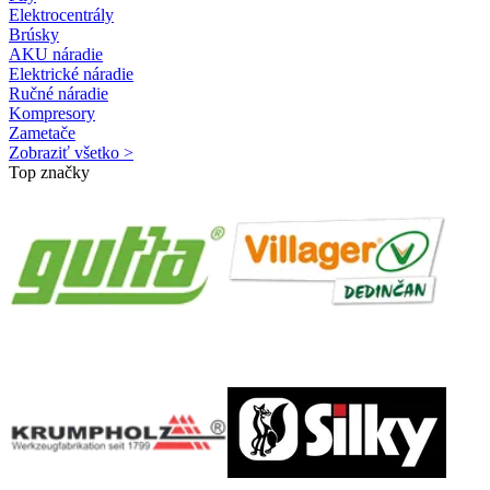
Elektrocentrály
Brúsky
AKU náradie
Elektrické náradie
Ručné náradie
Kompresory
Zametače
Zobraziť všetko >
Top značky