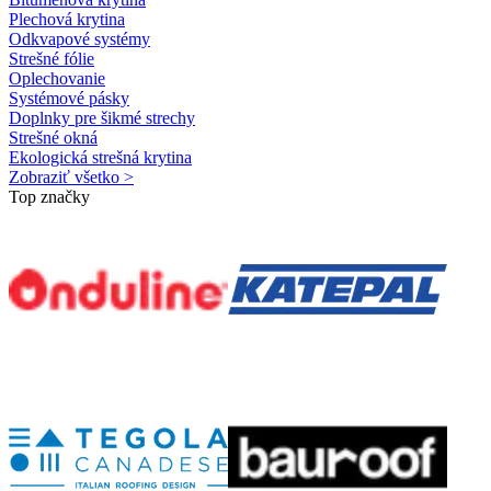
Plechová krytina
Odkvapové systémy
Strešné fólie
Oplechovanie
Systémové pásky
Doplnky pre šikmé strechy
Strešné okná
Ekologická strešná krytina
Zobraziť všetko >
Top značky