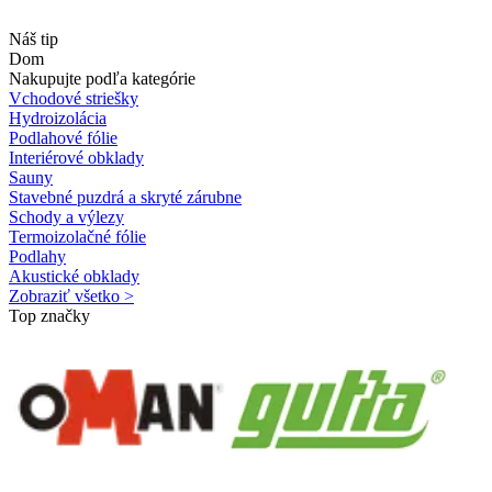
Náš tip
Dom
Nakupujte podľa kategórie
Vchodové striešky
Hydroizolácia
Podlahové fólie
Interiérové obklady
Sauny
Stavebné puzdrá a skryté zárubne
Schody a výlezy
Termoizolačné fólie
Podlahy
Akustické obklady
Zobraziť všetko >
Top značky