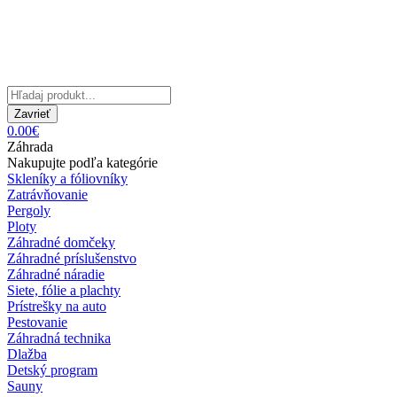
Zavrieť
0.00€
Záhrada
Nakupujte podľa kategórie
Skleníky a fóliovníky
Zatrávňovanie
Pergoly
Ploty
Záhradné domčeky
Záhradné príslušenstvo
Záhradné náradie
Siete, fólie a plachty
Prístrešky na auto
Pestovanie
Záhradná technika
Dlažba
Detský program
Sauny