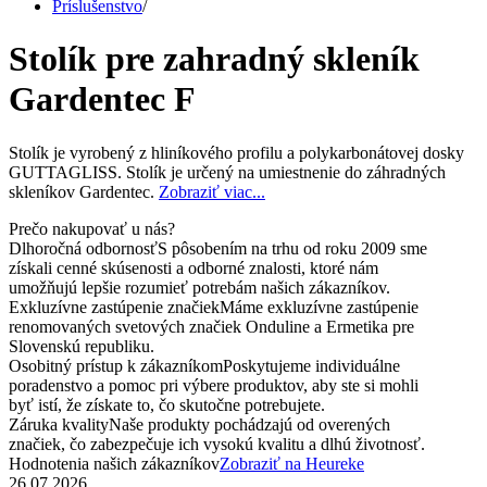
Príslušenstvo
/
Stolík pre zahradný skleník
Gardentec F
Stolík je vyrobený z hliníkového profilu a polykarbonátovej dosky
GUTTAGLISS. Stolík je určený na umiestnenie do záhradných
skleníkov Gardentec.
Zobraziť viac...
Prečo nakupovať u nás?
Dlhoročná odbornosť
S pôsobením na trhu od roku 2009 sme
získali cenné skúsenosti a odborné znalosti, ktoré nám
umožňujú lepšie rozumieť potrebám našich zákazníkov.
Exkluzívne zastúpenie značiek
Máme exkluzívne zastúpenie
renomovaných svetových značiek Onduline a Ermetika pre
Slovenskú republiku.
Osobitný prístup k zákazníkom
Poskytujeme individuálne
poradenstvo a pomoc pri výbere produktov, aby ste si mohli
byť istí, že získate to, čo skutočne potrebujete.
Záruka kvality
Naše produkty pochádzajú od overených
značiek, čo zabezpečuje ich vysokú kvalitu a dlhú životnosť.
Hodnotenia našich zákazníkov
Zobraziť na Heureke
26.07.2026