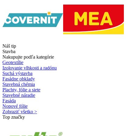
Náš tip
Stavba
Nakupujte podľa kategórie
Geotextílie
Izolovanie vlhkosti a radónu
Suchá výstavba
Fasádne obklady
Stavebná chémia
Plachty, fólie a siete
Stavebné náradie
Fasáda
Nopové fólie
Zobraziť všetko >
Top značky