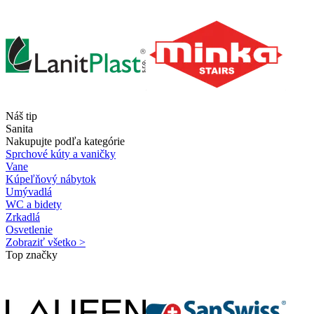
Náš tip
Sanita
Nakupujte podľa kategórie
Sprchové kúty a vaničky
Vane
Kúpeľňový nábytok
Umývadlá
WC a bidety
Zrkadlá
Osvetlenie
Zobraziť všetko >
Top značky