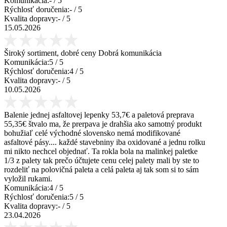
Komunikácia:
-
/ 5
Rýchlosť doručenia:
-
/ 5
Kvalita dopravy:
-
/ 5
15.05.2026
Široký sortiment, dobré ceny Dobrá komunikácia
Komunikácia:
5
/ 5
Rýchlosť doručenia:
4
/ 5
Kvalita dopravy:
-
/ 5
10.05.2026
Balenie jednej asfaltovej lepenky 53,7€ a paletová preprava
55,35€ štvalo ma, že prerpava je drahšia ako samotný produkt
bohužiaľ celé východné slovensko nemá modifikované
asfaltové pásy.... každé stavebniny iba oxidované a jednu rolku
mi nikto nechcel objednať. Ta rokla bola na malinkej paletke
1/3 z palety tak prečo účtujete cenu celej palety mali by ste to
rozdeliť na polovičná paleta a celá paleta aj tak som si to sám
vyložil rukami.
Komunikácia:
4
/ 5
Rýchlosť doručenia:
5
/ 5
Kvalita dopravy:
-
/ 5
23.04.2026