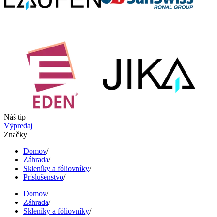
Náš tip
Výpredaj
Značky
Domov
/
Záhrada
/
Skleníky a fóliovníky
/
Príslušenstvo
/
Domov
/
Záhrada
/
Skleníky a fóliovníky
/