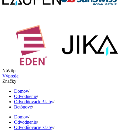
Náš tip
Výpredaj
Značky
Domov
/
Odvodnenie
/
Odvodňovacie žľaby
/
Betónové
/
Domov
/
Odvodnenie
/
Odvodňovacie žľaby
/