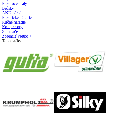
Elektrocentrály
Brúsky
AKU náradie
Elektrické náradie
Ručné náradie
Kompresory
Zametače
Zobraziť všetko >
Top značky