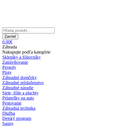
Zavrieť
0.00€
Záhrada
Nakupujte podľa kategórie
Skleníky a fóliovníky
Zatrávňovanie
Pergoly
Ploty
Záhradné domčeky
Záhradné príslušenstvo
Záhradné náradie
Siete, fólie a plachty
Prístrešky na auto
Pestovanie
Záhradná technika
Dlažba
Detský program
Sauny