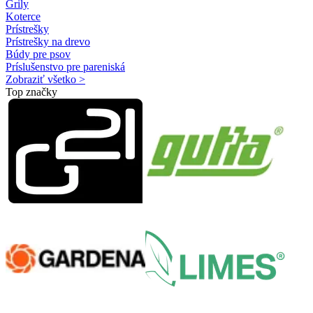
Grily
Koterce
Prístrešky
Prístrešky na drevo
Búdy pre psov
Príslušenstvo pre pareniská
Zobraziť všetko >
Top značky