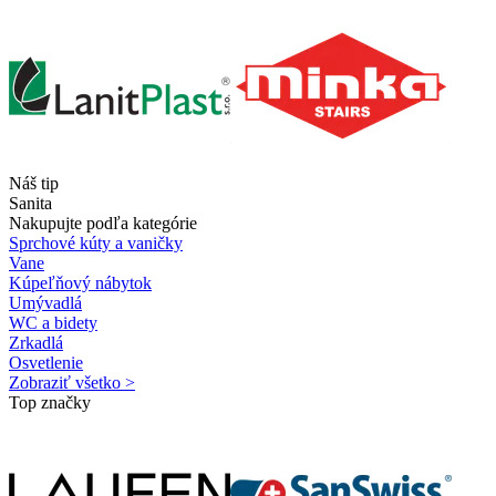
Náš tip
Sanita
Nakupujte podľa kategórie
Sprchové kúty a vaničky
Vane
Kúpeľňový nábytok
Umývadlá
WC a bidety
Zrkadlá
Osvetlenie
Zobraziť všetko >
Top značky