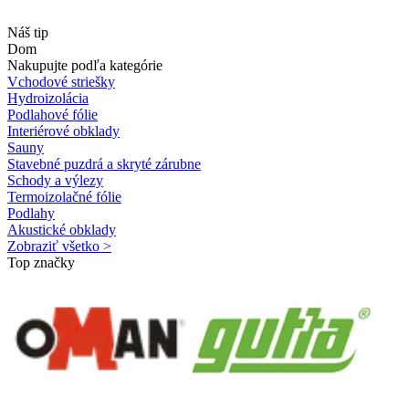
Náš tip
Dom
Nakupujte podľa kategórie
Vchodové striešky
Hydroizolácia
Podlahové fólie
Interiérové obklady
Sauny
Stavebné puzdrá a skryté zárubne
Schody a výlezy
Termoizolačné fólie
Podlahy
Akustické obklady
Zobraziť všetko >
Top značky