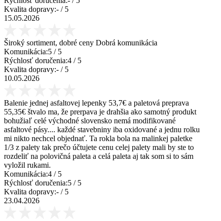
Rýchlosť doručenia:
-
/ 5
Kvalita dopravy:
-
/ 5
15.05.2026
Široký sortiment, dobré ceny Dobrá komunikácia
Komunikácia:
5
/ 5
Rýchlosť doručenia:
4
/ 5
Kvalita dopravy:
-
/ 5
10.05.2026
Balenie jednej asfaltovej lepenky 53,7€ a paletová preprava
55,35€ štvalo ma, že prerpava je drahšia ako samotný produkt
bohužiaľ celé východné slovensko nemá modifikované
asfaltové pásy.... každé stavebniny iba oxidované a jednu rolku
mi nikto nechcel objednať. Ta rokla bola na malinkej paletke
1/3 z palety tak prečo účtujete cenu celej palety mali by ste to
rozdeliť na polovičná paleta a celá paleta aj tak som si to sám
vyložil rukami.
Komunikácia:
4
/ 5
Rýchlosť doručenia:
5
/ 5
Kvalita dopravy:
-
/ 5
23.04.2026