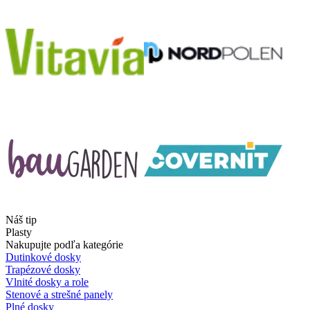
Náš tip
Plasty
Nakupujte podľa kategórie
Dutinkové dosky
Trapézové dosky
Vlnité dosky a role
Stenové a strešné panely
Plné dosky