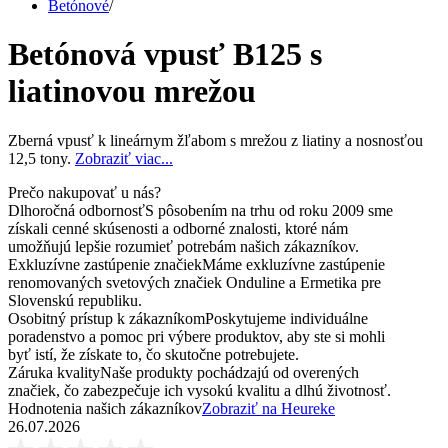
Betónové
/
Betónová vpusť B125 s
liatinovou mrežou
Zberná vpusť k lineárnym žľabom s mrežou z liatiny a nosnosťou
12,5 tony.
Zobraziť viac...
Prečo nakupovať u nás?
Dlhoročná odbornosť
S pôsobením na trhu od roku 2009 sme
získali cenné skúsenosti a odborné znalosti, ktoré nám
umožňujú lepšie rozumieť potrebám našich zákazníkov.
Exkluzívne zastúpenie značiek
Máme exkluzívne zastúpenie
renomovaných svetových značiek Onduline a Ermetika pre
Slovenskú republiku.
Osobitný prístup k zákazníkom
Poskytujeme individuálne
poradenstvo a pomoc pri výbere produktov, aby ste si mohli
byť istí, že získate to, čo skutočne potrebujete.
Záruka kvality
Naše produkty pochádzajú od overených
značiek, čo zabezpečuje ich vysokú kvalitu a dlhú životnosť.
Hodnotenia našich zákazníkov
Zobraziť na Heureke
26.07.2026