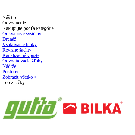
Náš tip
Odvodnenie
Nakupujte podľa kategórie
Odkvapové systémy
Drenáž
Vsakovacie bloky
Revízne šachty
Kanalizačné vpuste
Odvodňovacie žľaby
Nádrže
Poklopy
Zobraziť všetko >
Top značky