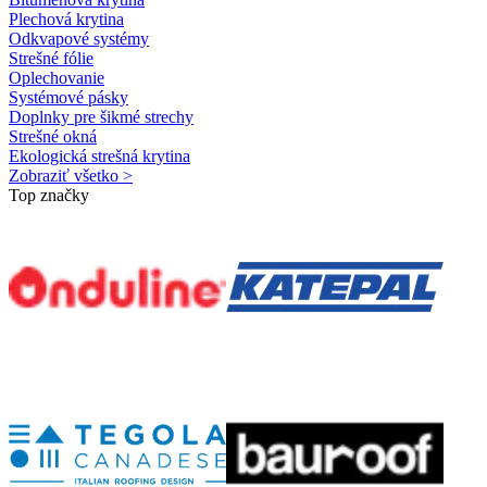
Plechová krytina
Odkvapové systémy
Strešné fólie
Oplechovanie
Systémové pásky
Doplnky pre šikmé strechy
Strešné okná
Ekologická strešná krytina
Zobraziť všetko >
Top značky