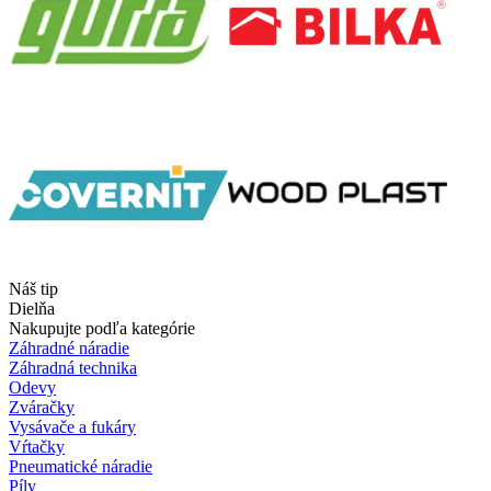
Náš tip
Dielňa
Nakupujte podľa kategórie
Záhradné náradie
Záhradná technika
Odevy
Zváračky
Vysávače a fukáry
Vŕtačky
Pneumatické náradie
Píly