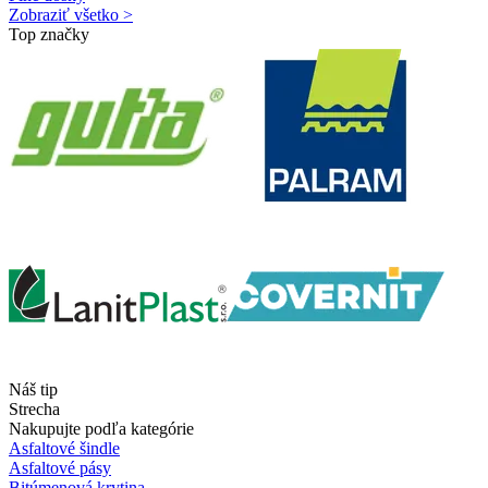
Zobraziť všetko >
Top značky
Náš tip
Strecha
Nakupujte podľa kategórie
Asfaltové šindle
Asfaltové pásy
Bitúmenová krytina