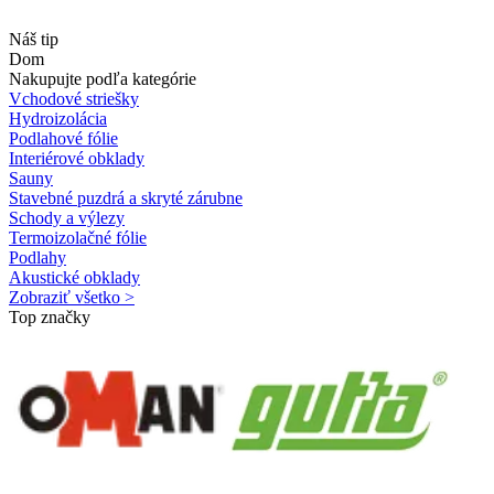
Náš tip
Dom
Nakupujte podľa kategórie
Vchodové striešky
Hydroizolácia
Podlahové fólie
Interiérové obklady
Sauny
Stavebné puzdrá a skryté zárubne
Schody a výlezy
Termoizolačné fólie
Podlahy
Akustické obklady
Zobraziť všetko >
Top značky