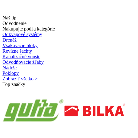
Náš tip
Odvodnenie
Nakupujte podľa kategórie
Odkvapové systémy
Drenáž
Vsakovacie bloky
Revízne šachty
Kanalizačné vpuste
Odvodňovacie žľaby
Nádrže
Poklopy
Zobraziť všetko >
Top značky