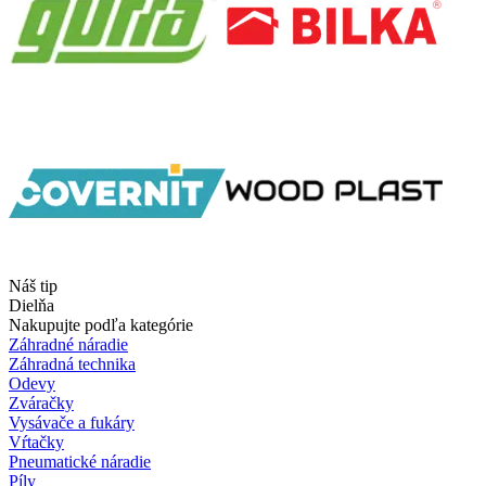
Náš tip
Dielňa
Nakupujte podľa kategórie
Záhradné náradie
Záhradná technika
Odevy
Zváračky
Vysávače a fukáry
Vŕtačky
Pneumatické náradie
Píly