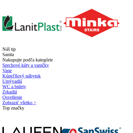
Náš tip
Sanita
Nakupujte podľa kategórie
Sprchové kúty a vaničky
Vane
Kúpeľňový nábytok
Umývadlá
WC a bidety
Zrkadlá
Osvetlenie
Zobraziť všetko >
Top značky