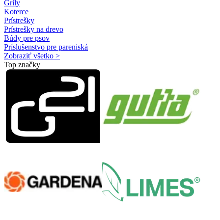
Grily
Koterce
Prístrešky
Prístrešky na drevo
Búdy pre psov
Príslušenstvo pre pareniská
Zobraziť všetko >
Top značky