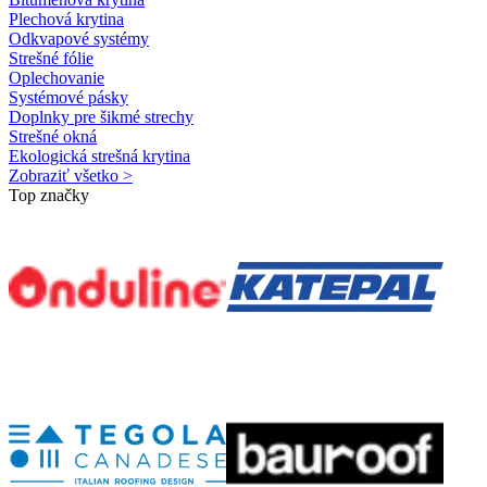
Plechová krytina
Odkvapové systémy
Strešné fólie
Oplechovanie
Systémové pásky
Doplnky pre šikmé strechy
Strešné okná
Ekologická strešná krytina
Zobraziť všetko >
Top značky