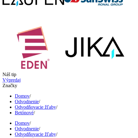
Náš tip
Výpredaj
Značky
Domov
/
Odvodnenie
/
Odvodňovacie žľaby
/
Betónové
/
Domov
/
Odvodnenie
/
Odvodňovacie žľaby
/