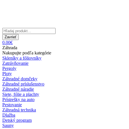
Zavrieť
0.00€
Záhrada
Nakupujte podľa kategórie
Skleníky a fóliovníky
Zatrávňovanie
Pergoly
Ploty
Záhradné domčeky
Záhradné príslušenstvo
Záhradné náradie
Siete, fólie a plachty
Prístrešky na auto
Pestovanie
Záhradná technika
Dlažba
Detský program
Sauny