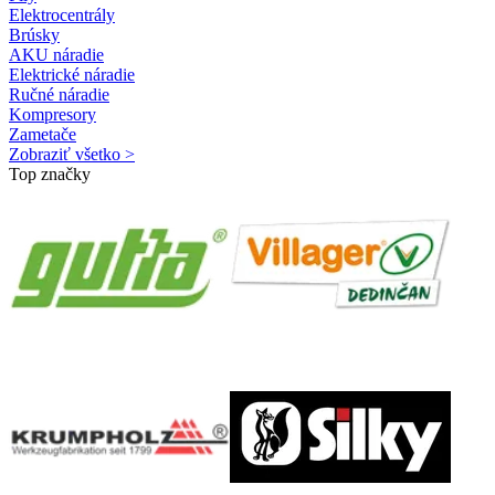
Elektrocentrály
Brúsky
AKU náradie
Elektrické náradie
Ručné náradie
Kompresory
Zametače
Zobraziť všetko >
Top značky