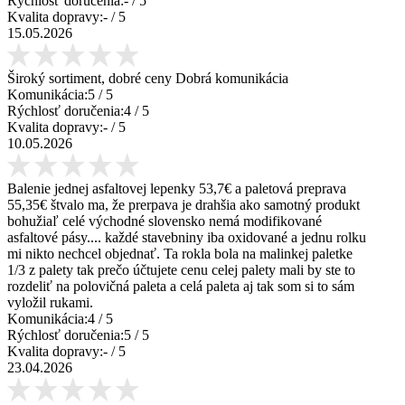
Rýchlosť doručenia:
-
/ 5
Kvalita dopravy:
-
/ 5
15.05.2026
Široký sortiment, dobré ceny Dobrá komunikácia
Komunikácia:
5
/ 5
Rýchlosť doručenia:
4
/ 5
Kvalita dopravy:
-
/ 5
10.05.2026
Balenie jednej asfaltovej lepenky 53,7€ a paletová preprava
55,35€ štvalo ma, že prerpava je drahšia ako samotný produkt
bohužiaľ celé východné slovensko nemá modifikované
asfaltové pásy.... každé stavebniny iba oxidované a jednu rolku
mi nikto nechcel objednať. Ta rokla bola na malinkej paletke
1/3 z palety tak prečo účtujete cenu celej palety mali by ste to
rozdeliť na polovičná paleta a celá paleta aj tak som si to sám
vyložil rukami.
Komunikácia:
4
/ 5
Rýchlosť doručenia:
5
/ 5
Kvalita dopravy:
-
/ 5
23.04.2026