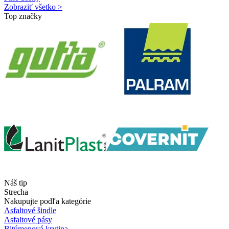
Zobraziť všetko >
Top značky
Náš tip
Strecha
Nakupujte podľa kategórie
Asfaltové šindle
Asfaltové pásy
Bitúmenová krytina