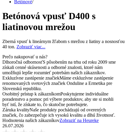
Betónové
/
Betónová vpusť D400 s
liatinovou mrežou
Zberná vpusť k lineárnym žľabom s mrežou z liatiny a nosnosťou
40 ton.
Zobraziť viac...
Prečo nakupovať u nás?
Dlhoročná odbornosť
S pôsobením na trhu od roku 2009 sme
získali cenné skúsenosti a odborné znalosti, ktoré nám
umožňujú lepšie rozumieť potrebám našich zákazníkov.
Exkluzívne zastúpenie značiek
Máme exkluzívne zastúpenie
renomovaných svetových značiek Onduline a Ermetika pre
Slovenskú republiku.
Osobitný prístup k zákazníkom
Poskytujeme individuálne
poradenstvo a pomoc pri výbere produktov, aby ste si mohli
byť istí, že získate to, čo skutočne potrebujete.
Záruka kvality
Naše produkty pochádzajú od overených
značiek, čo zabezpečuje ich vysokú kvalitu a dlhú životnosť.
Hodnotenia našich zákazníkov
Zobraziť na Heureke
26.07.2026