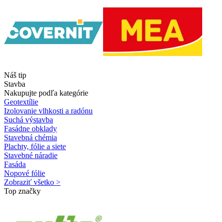
Náš tip
Stavba
Nakupujte podľa kategórie
Geotextílie
Izolovanie vlhkosti a radónu
Suchá výstavba
Fasádne obklady
Stavebná chémia
Plachty, fólie a siete
Stavebné náradie
Fasáda
Nopové fólie
Zobraziť všetko >
Top značky