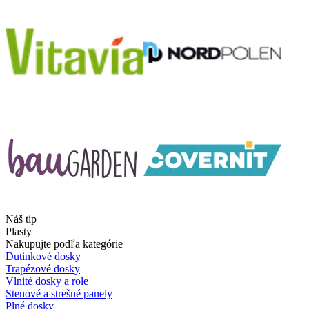
Náš tip
Plasty
Nakupujte podľa kategórie
Dutinkové dosky
Trapézové dosky
Vlnité dosky a role
Stenové a strešné panely
Plné dosky