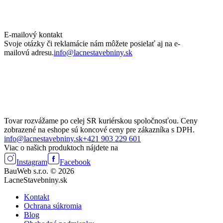
E-mailový kontakt
Svoje otázky či reklamácie nám môžete posielať aj na e-
mailovú adresu.
info@lacnestavebniny.sk
Tovar rozvážame po celej SR kuriérskou spoločnosťou. Ceny
zobrazené na eshope sú koncové ceny pre zákazníka s DPH.
info@lacnestavebniny.sk
+421 903 229 601
Viac o našich produktoch nájdete na
Instagram
Facebook
BauWeb s.r.o. © 2026
LacneStavebniny.sk
Kontakt
Ochrana súkromia
Blog