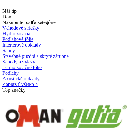
Náš tip
Dom
Nakupujte podľa kategórie
Vchodové striešky
Hydroizolácia
Podlahové fólie
Interiérové obklady
Sauny
Stavebné puzdrá a skryté zárubne
Schody a výlezy
Termoizolačné fólie
Podlahy
Akustické obklady
Zobraziť všetko >
Top značky