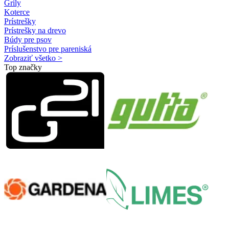
Grily
Koterce
Prístrešky
Prístrešky na drevo
Búdy pre psov
Príslušenstvo pre pareniská
Zobraziť všetko >
Top značky