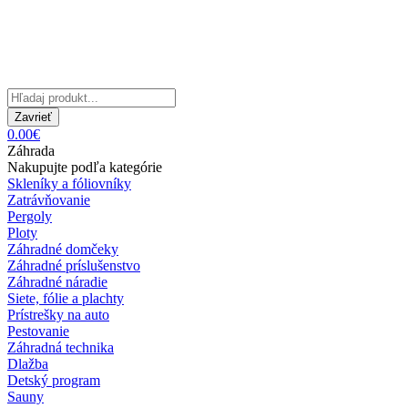
Zavrieť
0.00€
Záhrada
Nakupujte podľa kategórie
Skleníky a fóliovníky
Zatrávňovanie
Pergoly
Ploty
Záhradné domčeky
Záhradné príslušenstvo
Záhradné náradie
Siete, fólie a plachty
Prístrešky na auto
Pestovanie
Záhradná technika
Dlažba
Detský program
Sauny