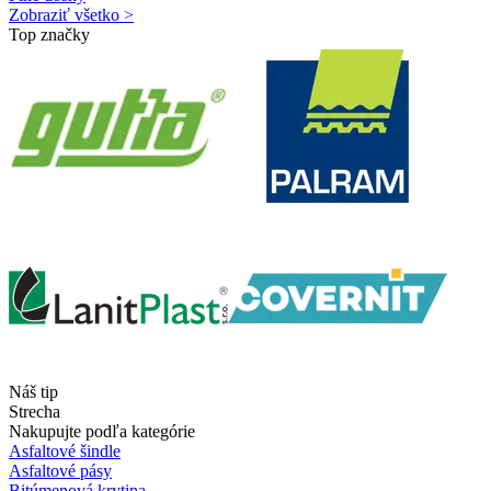
Zobraziť všetko >
Top značky
Náš tip
Strecha
Nakupujte podľa kategórie
Asfaltové šindle
Asfaltové pásy
Bitúmenová krytina