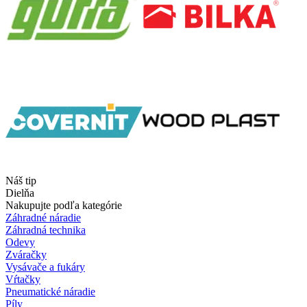
Náš tip
Dielňa
Nakupujte podľa kategórie
Záhradné náradie
Záhradná technika
Odevy
Zváračky
Vysávače a fukáry
Vŕtačky
Pneumatické náradie
Píly