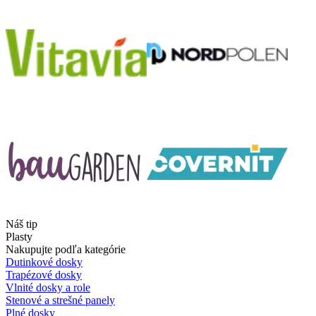
Náš tip
Plasty
Nakupujte podľa kategórie
Dutinkové dosky
Trapézové dosky
Vlnité dosky a role
Stenové a strešné panely
Plné dosky