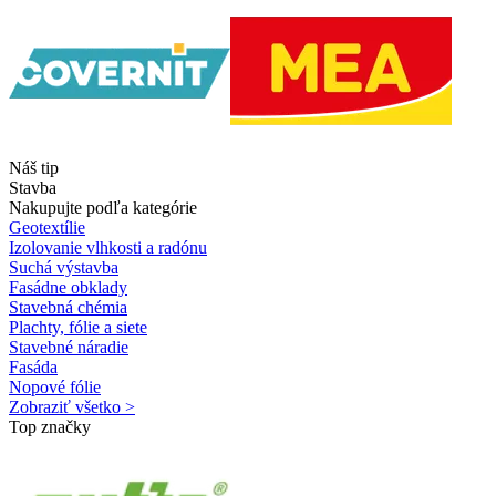
Náš tip
Stavba
Nakupujte podľa kategórie
Geotextílie
Izolovanie vlhkosti a radónu
Suchá výstavba
Fasádne obklady
Stavebná chémia
Plachty, fólie a siete
Stavebné náradie
Fasáda
Nopové fólie
Zobraziť všetko >
Top značky