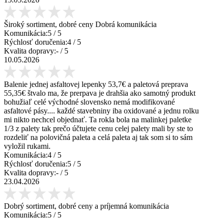
Široký sortiment, dobré ceny Dobrá komunikácia
Komunikácia:
5
/ 5
Rýchlosť doručenia:
4
/ 5
Kvalita dopravy:
-
/ 5
10.05.2026
Balenie jednej asfaltovej lepenky 53,7€ a paletová preprava
55,35€ štvalo ma, že prerpava je drahšia ako samotný produkt
bohužiaľ celé východné slovensko nemá modifikované
asfaltové pásy.... každé stavebniny iba oxidované a jednu rolku
mi nikto nechcel objednať. Ta rokla bola na malinkej paletke
1/3 z palety tak prečo účtujete cenu celej palety mali by ste to
rozdeliť na polovičná paleta a celá paleta aj tak som si to sám
vyložil rukami.
Komunikácia:
4
/ 5
Rýchlosť doručenia:
5
/ 5
Kvalita dopravy:
-
/ 5
23.04.2026
Dobrý sortiment, dobré ceny a príjemná komunikácia
Komunikácia:
5
/ 5