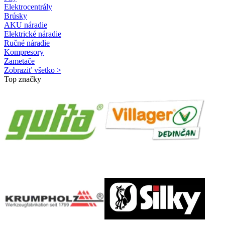
Elektrocentrály
Brúsky
AKU náradie
Elektrické náradie
Ručné náradie
Kompresory
Zametače
Zobraziť všetko >
Top značky