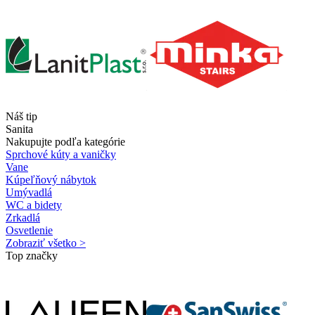
Náš tip
Sanita
Nakupujte podľa kategórie
Sprchové kúty a vaničky
Vane
Kúpeľňový nábytok
Umývadlá
WC a bidety
Zrkadlá
Osvetlenie
Zobraziť všetko >
Top značky