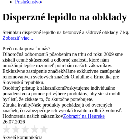
Príslušenstvo
/
Disperzné lepidlo na obklady
Steinblau disperzné lepidlo na betonové a sádrové obklady 7 kg.
Zobraziť viac...
Prečo nakupovať u nás?
Dlhoročná odbornosť
S pôsobením na trhu od roku 2009 sme
získali cenné skúsenosti a odborné znalosti, ktoré nám
umožňujú lepšie rozumieť potrebám našich zákazníkov.
Exkluzívne zastúpenie značiek
Máme exkluzívne zastúpenie
renomovaných svetových značiek Onduline a Ermetika pre
Slovenskú republiku.
Osobitný prístup k zákazníkom
Poskytujeme individuálne
poradenstvo a pomoc pri výbere produktov, aby ste si mohli
byť istí, že získate to, čo skutočne potrebujete.
Záruka kvality
Naše produkty pochádzajú od overených
značiek, čo zabezpečuje ich vysokú kvalitu a dlhú životnosť.
Hodnotenia našich zákazníkov
Zobraziť na Heureke
26.07.2026
Skvelá komunikácia