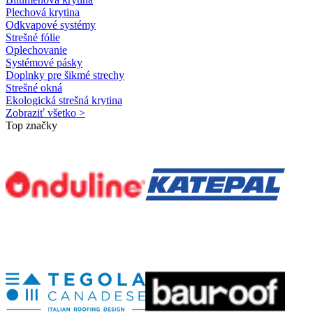
Plechová krytina
Odkvapové systémy
Strešné fólie
Oplechovanie
Systémové pásky
Doplnky pre šikmé strechy
Strešné okná
Ekologická strešná krytina
Zobraziť všetko >
Top značky