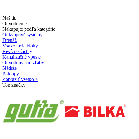
Náš tip
Odvodnenie
Nakupujte podľa kategórie
Odkvapové systémy
Drenáž
Vsakovacie bloky
Revízne šachty
Kanalizačné vpuste
Odvodňovacie žľaby
Nádrže
Poklopy
Zobraziť všetko >
Top značky