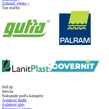
Zobraziť všetko >
Top značky
Náš tip
Strecha
Nakupujte podľa kategórie
Asfaltové šindle
Asfaltové pásy
Bitúmenová krytina