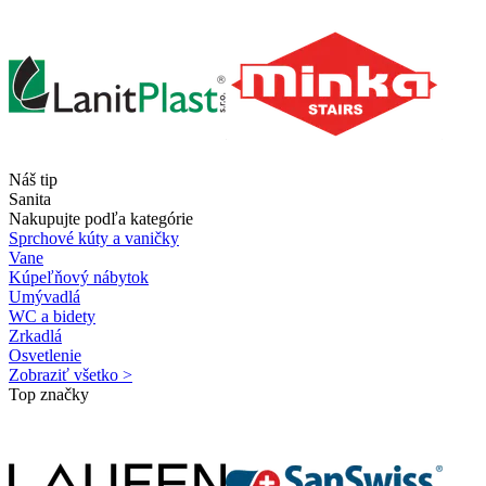
Náš tip
Sanita
Nakupujte podľa kategórie
Sprchové kúty a vaničky
Vane
Kúpeľňový nábytok
Umývadlá
WC a bidety
Zrkadlá
Osvetlenie
Zobraziť všetko >
Top značky