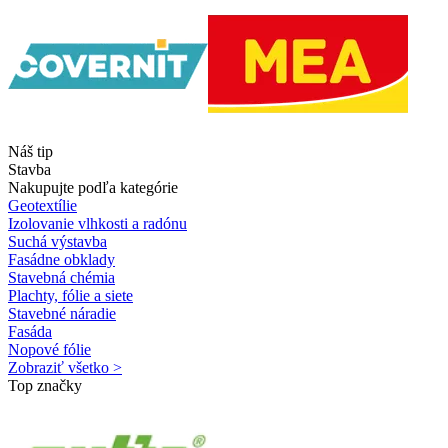
Náš tip
Stavba
Nakupujte podľa kategórie
Geotextílie
Izolovanie vlhkosti a radónu
Suchá výstavba
Fasádne obklady
Stavebná chémia
Plachty, fólie a siete
Stavebné náradie
Fasáda
Nopové fólie
Zobraziť všetko >
Top značky