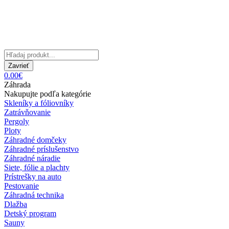
Zavrieť
0.00€
Záhrada
Nakupujte podľa kategórie
Skleníky a fóliovníky
Zatrávňovanie
Pergoly
Ploty
Záhradné domčeky
Záhradné príslušenstvo
Záhradné náradie
Siete, fólie a plachty
Prístrešky na auto
Pestovanie
Záhradná technika
Dlažba
Detský program
Sauny