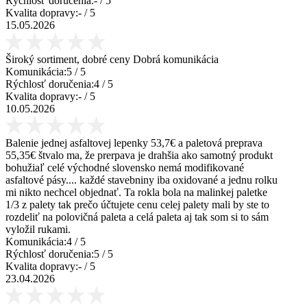
Rýchlosť doručenia:
-
/ 5
Kvalita dopravy:
-
/ 5
15.05.2026
Široký sortiment, dobré ceny Dobrá komunikácia
Komunikácia:
5
/ 5
Rýchlosť doručenia:
4
/ 5
Kvalita dopravy:
-
/ 5
10.05.2026
Balenie jednej asfaltovej lepenky 53,7€ a paletová preprava
55,35€ štvalo ma, že prerpava je drahšia ako samotný produkt
bohužiaľ celé východné slovensko nemá modifikované
asfaltové pásy.... každé stavebniny iba oxidované a jednu rolku
mi nikto nechcel objednať. Ta rokla bola na malinkej paletke
1/3 z palety tak prečo účtujete cenu celej palety mali by ste to
rozdeliť na polovičná paleta a celá paleta aj tak som si to sám
vyložil rukami.
Komunikácia:
4
/ 5
Rýchlosť doručenia:
5
/ 5
Kvalita dopravy:
-
/ 5
23.04.2026