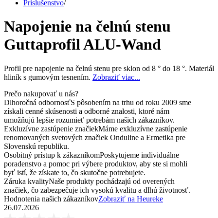
Príslušenstvo
/
Napojenie na čelnú stenu
Guttaprofil ALU-Wand
Profil pre napojenie na čelnú stenu pre sklon od 8 ° do 18 °. Materiál
hliník s gumovým tesnením.
Zobraziť viac...
Prečo nakupovať u nás?
Dlhoročná odbornosť
S pôsobením na trhu od roku 2009 sme
získali cenné skúsenosti a odborné znalosti, ktoré nám
umožňujú lepšie rozumieť potrebám našich zákazníkov.
Exkluzívne zastúpenie značiek
Máme exkluzívne zastúpenie
renomovaných svetových značiek Onduline a Ermetika pre
Slovenskú republiku.
Osobitný prístup k zákazníkom
Poskytujeme individuálne
poradenstvo a pomoc pri výbere produktov, aby ste si mohli
byť istí, že získate to, čo skutočne potrebujete.
Záruka kvality
Naše produkty pochádzajú od overených
značiek, čo zabezpečuje ich vysokú kvalitu a dlhú životnosť.
Hodnotenia našich zákazníkov
Zobraziť na Heureke
26.07.2026