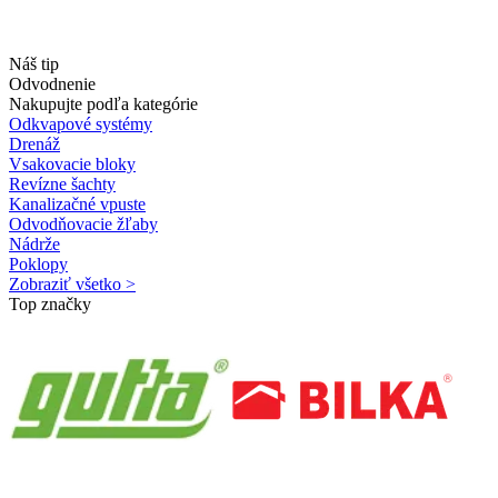
Náš tip
Odvodnenie
Nakupujte podľa kategórie
Odkvapové systémy
Drenáž
Vsakovacie bloky
Revízne šachty
Kanalizačné vpuste
Odvodňovacie žľaby
Nádrže
Poklopy
Zobraziť všetko >
Top značky