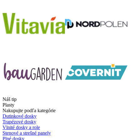
Náš tip
Plasty
Nakupujte podľa kategórie
Dutinkové dosky
Trapézové dosky
Vlnité dosky a role
Stenové a strešné panely
Plné dosky