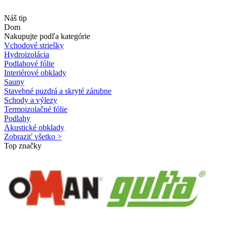
Náš tip
Dom
Nakupujte podľa kategórie
Vchodové striešky
Hydroizolácia
Podlahové fólie
Interiérové obklady
Sauny
Stavebné puzdrá a skryté zárubne
Schody a výlezy
Termoizolačné fólie
Podlahy
Akustické obklady
Zobraziť všetko >
Top značky