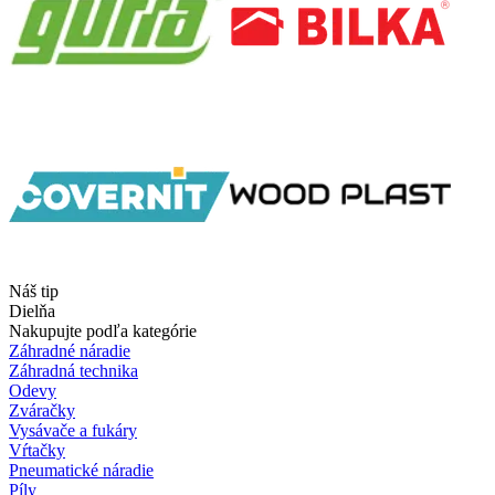
Náš tip
Dielňa
Nakupujte podľa kategórie
Záhradné náradie
Záhradná technika
Odevy
Zváračky
Vysávače a fukáry
Vŕtačky
Pneumatické náradie
Píly