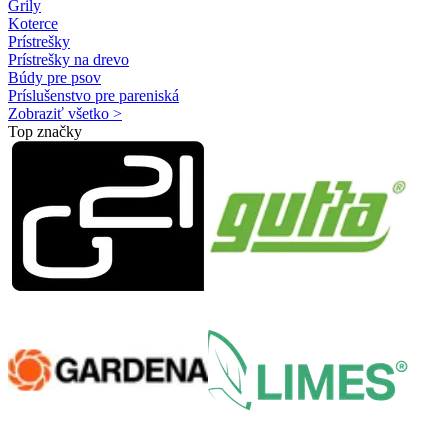
Grily
Koterce
Prístrešky
Prístrešky na drevo
Búdy pre psov
Príslušenstvo pre pareniská
Zobraziť všetko >
Top značky