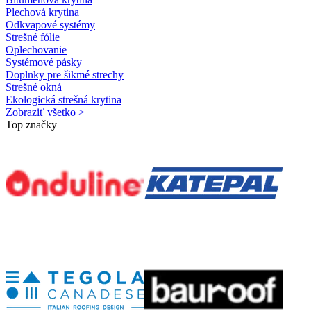
Plechová krytina
Odkvapové systémy
Strešné fólie
Oplechovanie
Systémové pásky
Doplnky pre šikmé strechy
Strešné okná
Ekologická strešná krytina
Zobraziť všetko >
Top značky