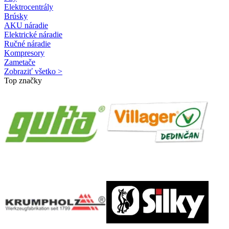
Elektrocentrály
Brúsky
AKU náradie
Elektrické náradie
Ručné náradie
Kompresory
Zametače
Zobraziť všetko >
Top značky