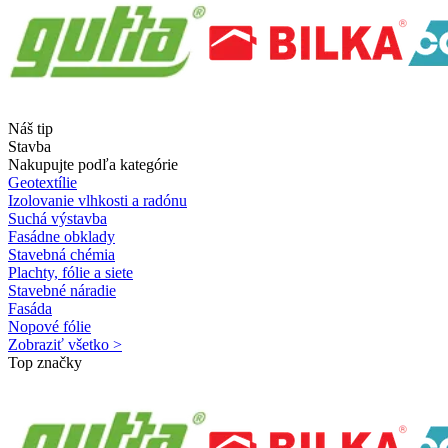
Náš tip
Stavba
Nakupujte podľa kategórie
Geotextílie
Izolovanie vlhkosti a radónu
Suchá výstavba
Fasádne obklady
Stavebná chémia
Plachty, fólie a siete
Stavebné náradie
Fasáda
Nopové fólie
Zobraziť všetko >
Top značky