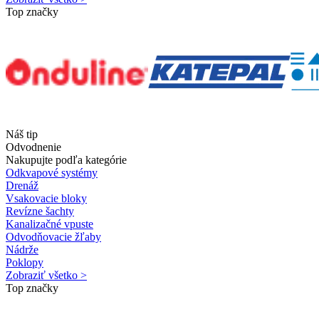
Top značky
Náš tip
Odvodnenie
Nakupujte podľa kategórie
Odkvapové systémy
Drenáž
Vsakovacie bloky
Revízne šachty
Kanalizačné vpuste
Odvodňovacie žľaby
Nádrže
Poklopy
Zobraziť všetko >
Top značky