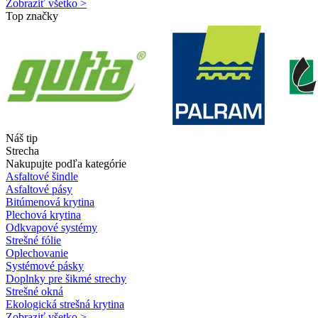
Zobraziť všetko >
Top značky
Náš tip
Strecha
Nakupujte podľa kategórie
Asfaltové šindle
Asfaltové pásy
Bitúmenová krytina
Plechová krytina
Odkvapové systémy
Strešné fólie
Oplechovanie
Systémové pásky
Doplnky pre šikmé strechy
Strešné okná
Ekologická strešná krytina
Zobraziť všetko >