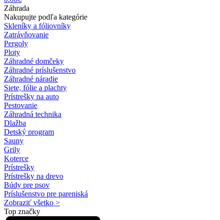
Záhrada
Nakupujte podľa kategórie
Skleníky a fóliovníky
Zatrávňovanie
Pergoly
Ploty
Záhradné domčeky
Záhradné príslušenstvo
Záhradné náradie
Siete, fólie a plachty
Prístrešky na auto
Pestovanie
Záhradná technika
Dlažba
Detský program
Sauny
Grily
Koterce
Prístrešky
Prístrešky na drevo
Búdy pre psov
Príslušenstvo pre pareniská
Zobraziť všetko >
Top značky