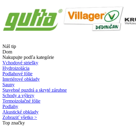
Náš tip
Dom
Nakupujte podľa kategórie
Vchodové striešky
Hydroizolácia
Podlahové fólie
Interiérové obklady
Sauny
Stavebné puzdrá a skryté zárubne
Schody a výlezy
Termoizolačné fólie
Podlahy
Akustické obklady
Zobraziť všetko >
Top značky