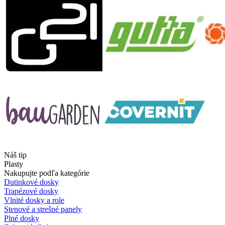
Náš tip
Plasty
Nakupujte podľa kategórie
Dutinkové dosky
Trapézové dosky
Vlnité dosky a role
Stenové a strešné panely
Plné dosky