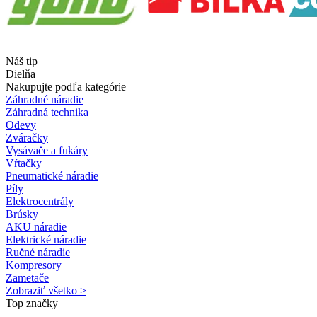
Náš tip
Dielňa
Nakupujte podľa kategórie
Záhradné náradie
Záhradná technika
Odevy
Zváračky
Vysávače a fukáry
Vŕtačky
Pneumatické náradie
Píly
Elektrocentrály
Brúsky
AKU náradie
Elektrické náradie
Ručné náradie
Kompresory
Zametače
Zobraziť všetko >
Top značky