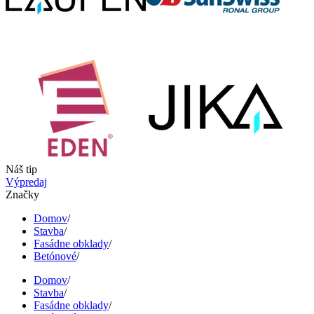
Náš tip
Výpredaj
Značky
Domov
/
Stavba
/
Fasádne obklady
/
Betónové
/
Domov
/
Stavba
/
Fasádne obklady
/