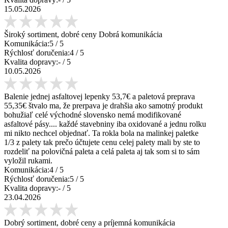
15.05.2026
Široký sortiment, dobré ceny Dobrá komunikácia
Komunikácia:
5
/ 5
Rýchlosť doručenia:
4
/ 5
Kvalita dopravy:
-
/ 5
10.05.2026
Balenie jednej asfaltovej lepenky 53,7€ a paletová preprava
55,35€ štvalo ma, že prerpava je drahšia ako samotný produkt
bohužiaľ celé východné slovensko nemá modifikované
asfaltové pásy.... každé stavebniny iba oxidované a jednu rolku
mi nikto nechcel objednať. Ta rokla bola na malinkej paletke
1/3 z palety tak prečo účtujete cenu celej palety mali by ste to
rozdeliť na polovičná paleta a celá paleta aj tak som si to sám
vyložil rukami.
Komunikácia:
4
/ 5
Rýchlosť doručenia:
5
/ 5
Kvalita dopravy:
-
/ 5
23.04.2026
Dobrý sortiment, dobré ceny a príjemná komunikácia