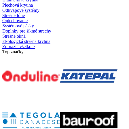
Plechová krytina
Odkvapové systémy
Strešné fólie
Oplechovanie
Systémové pásky
Doplnky pre šikmé strechy
Strešné okná
Ekologická strešná krytina
Zobraziť všetko >
Top značky