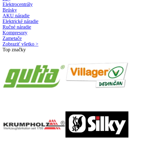
Elektrocentrály
Brúsky
AKU náradie
Elektrické náradie
Ručné náradie
Kompresory
Zametače
Zobraziť všetko >
Top značky