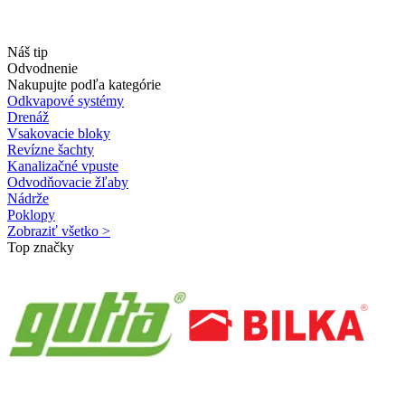
Náš tip
Odvodnenie
Nakupujte podľa kategórie
Odkvapové systémy
Drenáž
Vsakovacie bloky
Revízne šachty
Kanalizačné vpuste
Odvodňovacie žľaby
Nádrže
Poklopy
Zobraziť všetko >
Top značky