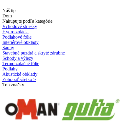
Náš tip
Dom
Nakupujte podľa kategórie
Vchodové striešky
Hydroizolácia
Podlahové fólie
Interiérové obklady
Sauny
Stavebné puzdrá a skryté zárubne
Schody a výlezy
Termoizolačné fólie
Podlahy
Akustické obklady
Zobraziť všetko >
Top značky