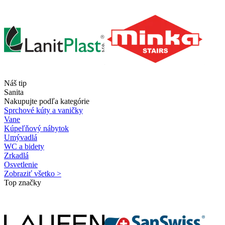
Náš tip
Sanita
Nakupujte podľa kategórie
Sprchové kúty a vaničky
Vane
Kúpeľňový nábytok
Umývadlá
WC a bidety
Zrkadlá
Osvetlenie
Zobraziť všetko >
Top značky