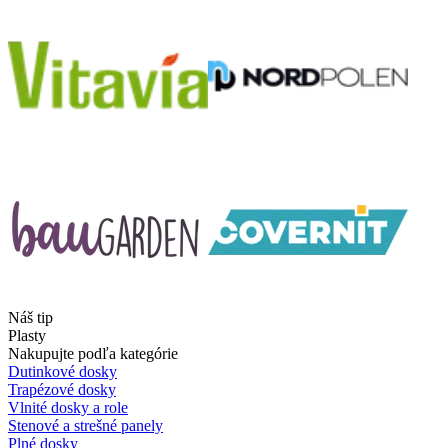
Náš tip
Plasty
Nakupujte podľa kategórie
Dutinkové dosky
Trapézové dosky
Vlnité dosky a role
Stenové a strešné panely
Plné dosky