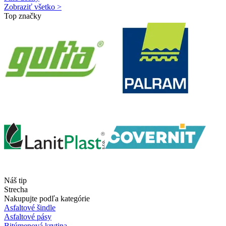
Zobraziť všetko >
Top značky
Náš tip
Strecha
Nakupujte podľa kategórie
Asfaltové šindle
Asfaltové pásy
Bitúmenová krytina