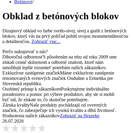
Betónové
/
Obklad z betónových blokov
Dizajnový obklad vo farbe svetlo-sivej, sivej a grafit z betónových
blokov, ktorý vás na prvý pohľad pohltí svojou monumentálnosťou
a detailnosťou.
Zobraziť viac...
Prečo nakupovať u nás?
Dlhoročná odbornosť
S pôsobením na trhu od roku 2009 sme
získali cenné skúsenosti a odborné znalosti, ktoré nám
umožňujú lepšie rozumieť potrebám našich zákazníkov.
Exkluzívne zastúpenie značiek
Máme exkluzívne zastúpenie
renomovaných svetových značiek Onduline a Ermetika pre
Slovenskú republiku.
Osobitný prístup k zákazníkom
Poskytujeme individuálne
poradenstvo a pomoc pri výbere produktov, aby ste si mohli
byť istí, že získate to, čo skutočne potrebujete.
Záruka kvality
Naše produkty pochádzajú od overených
značiek, čo zabezpečuje ich vysokú kvalitu a dlhú životnosť.
Hodnotenia našich zákazníkov
Zobraziť na Heureke
26.07.2026