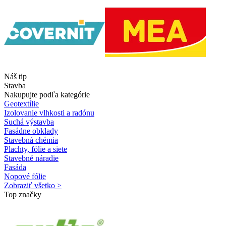
Náš tip
Stavba
Nakupujte podľa kategórie
Geotextílie
Izolovanie vlhkosti a radónu
Suchá výstavba
Fasádne obklady
Stavebná chémia
Plachty, fólie a siete
Stavebné náradie
Fasáda
Nopové fólie
Zobraziť všetko >
Top značky