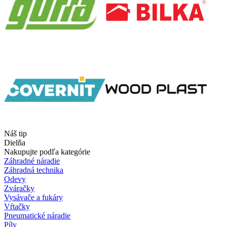
Náš tip
Dielňa
Nakupujte podľa kategórie
Záhradné náradie
Záhradná technika
Odevy
Zváračky
Vysávače a fukáry
Vŕtačky
Pneumatické náradie
Píly