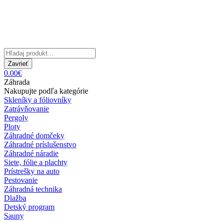
Zavrieť
0.00€
Záhrada
Nakupujte podľa kategórie
Skleníky a fóliovníky
Zatrávňovanie
Pergoly
Ploty
Záhradné domčeky
Záhradné príslušenstvo
Záhradné náradie
Siete, fólie a plachty
Prístrešky na auto
Pestovanie
Záhradná technika
Dlažba
Detský program
Sauny