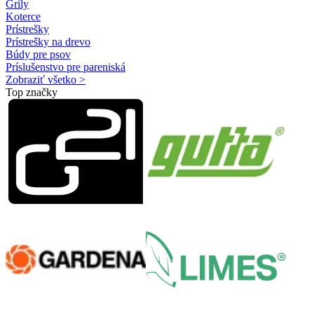
Grily
Koterce
Prístrešky
Prístrešky na drevo
Búdy pre psov
Príslušenstvo pre pareniská
Zobraziť všetko >
Top značky