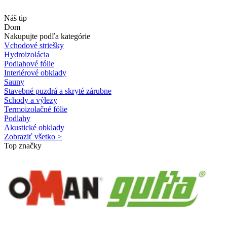
Náš tip
Dom
Nakupujte podľa kategórie
Vchodové striešky
Hydroizolácia
Podlahové fólie
Interiérové obklady
Sauny
Stavebné puzdrá a skryté zárubne
Schody a výlezy
Termoizolačné fólie
Podlahy
Akustické obklady
Zobraziť všetko >
Top značky