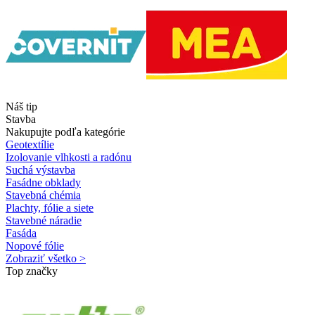
Náš tip
Stavba
Nakupujte podľa kategórie
Geotextílie
Izolovanie vlhkosti a radónu
Suchá výstavba
Fasádne obklady
Stavebná chémia
Plachty, fólie a siete
Stavebné náradie
Fasáda
Nopové fólie
Zobraziť všetko >
Top značky