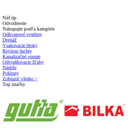
Náš tip
Odvodnenie
Nakupujte podľa kategórie
Odkvapové systémy
Drenáž
Vsakovacie bloky
Revízne šachty
Kanalizačné vpuste
Odvodňovacie žľaby
Nádrže
Poklopy
Zobraziť všetko >
Top značky