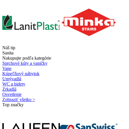
Náš tip
Sanita
Nakupujte podľa kategórie
Sprchové kúty a vaničky
Vane
Kúpeľňový nábytok
Umývadlá
WC a bidety
Zrkadlá
Osvetlenie
Zobraziť všetko >
Top značky