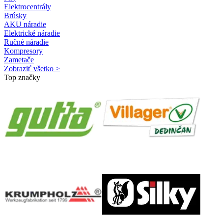
Elektrocentrály
Brúsky
AKU náradie
Elektrické náradie
Ručné náradie
Kompresory
Zametače
Zobraziť všetko >
Top značky