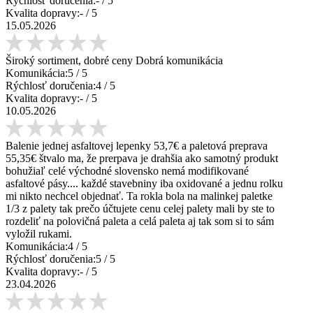
Rýchlosť doručenia:
-
/ 5
Kvalita dopravy:
-
/ 5
15.05.2026
Široký sortiment, dobré ceny Dobrá komunikácia
Komunikácia:
5
/ 5
Rýchlosť doručenia:
4
/ 5
Kvalita dopravy:
-
/ 5
10.05.2026
Balenie jednej asfaltovej lepenky 53,7€ a paletová preprava
55,35€ štvalo ma, že prerpava je drahšia ako samotný produkt
bohužiaľ celé východné slovensko nemá modifikované
asfaltové pásy.... každé stavebniny iba oxidované a jednu rolku
mi nikto nechcel objednať. Ta rokla bola na malinkej paletke
1/3 z palety tak prečo účtujete cenu celej palety mali by ste to
rozdeliť na polovičná paleta a celá paleta aj tak som si to sám
vyložil rukami.
Komunikácia:
4
/ 5
Rýchlosť doručenia:
5
/ 5
Kvalita dopravy:
-
/ 5
23.04.2026