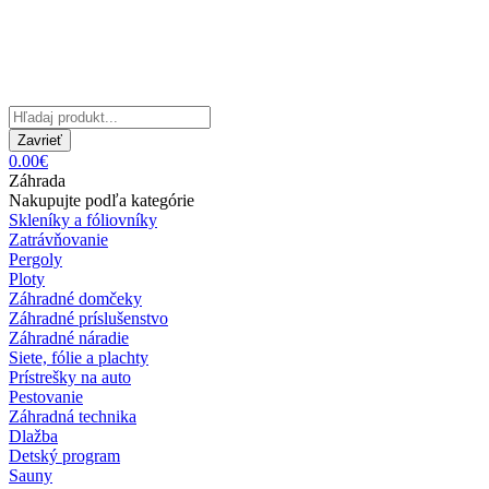
Zavrieť
0.00€
Záhrada
Nakupujte podľa kategórie
Skleníky a fóliovníky
Zatrávňovanie
Pergoly
Ploty
Záhradné domčeky
Záhradné príslušenstvo
Záhradné náradie
Siete, fólie a plachty
Prístrešky na auto
Pestovanie
Záhradná technika
Dlažba
Detský program
Sauny