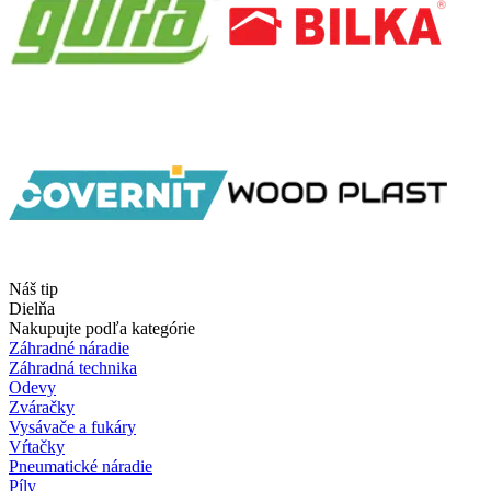
Náš tip
Dielňa
Nakupujte podľa kategórie
Záhradné náradie
Záhradná technika
Odevy
Zváračky
Vysávače a fukáry
Vŕtačky
Pneumatické náradie
Píly