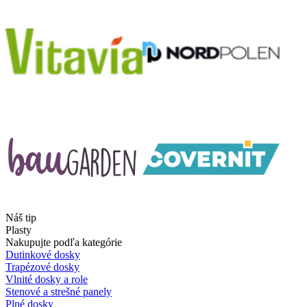
Náš tip
Plasty
Nakupujte podľa kategórie
Dutinkové dosky
Trapézové dosky
Vlnité dosky a role
Stenové a strešné panely
Plné dosky