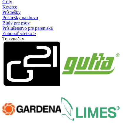
Grily
Koterce
Prístrešky
Prístrešky na drevo
Búdy pre psov
Príslušenstvo pre pareniská
Zobraziť všetko >
Top značky