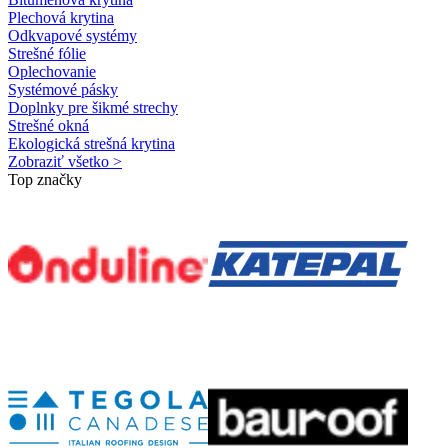
Plechová krytina
Odkvapové systémy
Strešné fólie
Oplechovanie
Systémové pásky
Doplnky pre šikmé strechy
Strešné okná
Ekologická strešná krytina
Zobraziť všetko >
Top značky