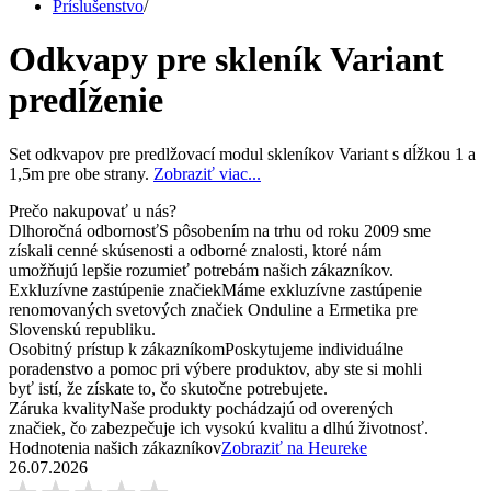
Príslušenstvo
/
Odkvapy pre skleník Variant
predĺženie
Set odkvapov pre predlžovací modul skleníkov Variant s dĺžkou 1 a
1,5m pre obe strany.
Zobraziť viac...
Prečo nakupovať u nás?
Dlhoročná odbornosť
S pôsobením na trhu od roku 2009 sme
získali cenné skúsenosti a odborné znalosti, ktoré nám
umožňujú lepšie rozumieť potrebám našich zákazníkov.
Exkluzívne zastúpenie značiek
Máme exkluzívne zastúpenie
renomovaných svetových značiek Onduline a Ermetika pre
Slovenskú republiku.
Osobitný prístup k zákazníkom
Poskytujeme individuálne
poradenstvo a pomoc pri výbere produktov, aby ste si mohli
byť istí, že získate to, čo skutočne potrebujete.
Záruka kvality
Naše produkty pochádzajú od overených
značiek, čo zabezpečuje ich vysokú kvalitu a dlhú životnosť.
Hodnotenia našich zákazníkov
Zobraziť na Heureke
26.07.2026