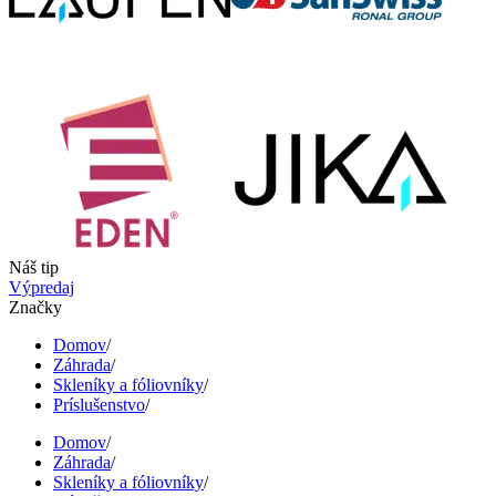
Náš tip
Výpredaj
Značky
Domov
/
Záhrada
/
Skleníky a fóliovníky
/
Príslušenstvo
/
Domov
/
Záhrada
/
Skleníky a fóliovníky
/