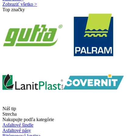
Zobraziť všetko >
Top značky
Náš tip
Strecha
Nakupujte podľa kategórie
Asfaltové šindle
Asfaltové pásy
Bitúmenová krytina