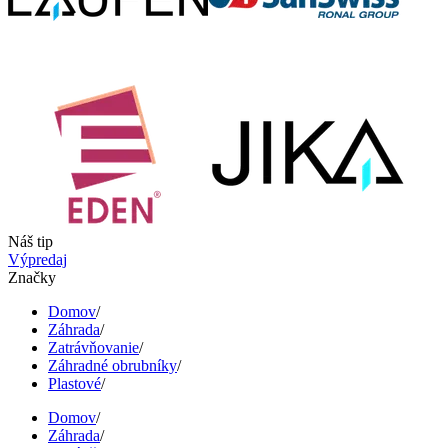
Náš tip
Výpredaj
Značky
Domov
/
Záhrada
/
Zatrávňovanie
/
Záhradné obrubníky
/
Plastové
/
Domov
/
Záhrada
/