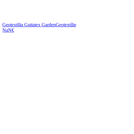
Geotextília Guttatex Garden
Geotextílie
NaN€