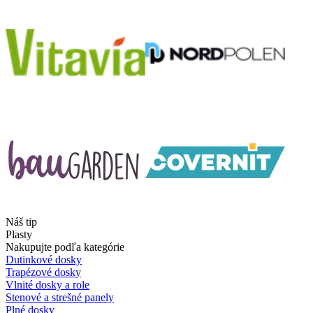
Náš tip
Plasty
Nakupujte podľa kategórie
Dutinkové dosky
Trapézové dosky
Vlnité dosky a role
Stenové a strešné panely
Plné dosky