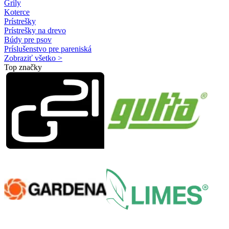
Grily
Koterce
Prístrešky
Prístrešky na drevo
Búdy pre psov
Príslušenstvo pre pareniská
Zobraziť všetko >
Top značky