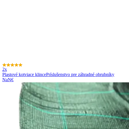
2x
Plastové kotviace klince
Príslušenstvo pre záhradné obrubníky
NaN€