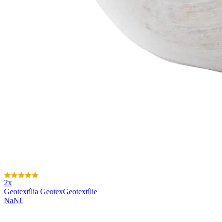
2x
Geotextília Geotex
Geotextílie
NaN€