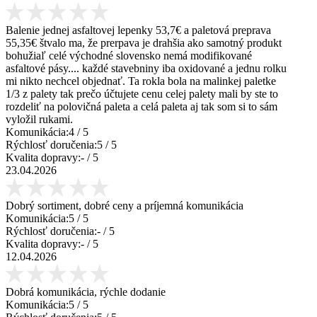
Balenie jednej asfaltovej lepenky 53,7€ a paletová preprava
55,35€ štvalo ma, že prerpava je drahšia ako samotný produkt
bohužiaľ celé východné slovensko nemá modifikované
asfaltové pásy.... každé stavebniny iba oxidované a jednu rolku
mi nikto nechcel objednať. Ta rokla bola na malinkej paletke
1/3 z palety tak prečo účtujete cenu celej palety mali by ste to
rozdeliť na polovičná paleta a celá paleta aj tak som si to sám
vyložil rukami.
Komunikácia:
4
/ 5
Rýchlosť doručenia:
5
/ 5
Kvalita dopravy:
-
/ 5
23.04.2026
Dobrý sortiment, dobré ceny a príjemná komunikácia
Komunikácia:
5
/ 5
Rýchlosť doručenia:
-
/ 5
Kvalita dopravy:
-
/ 5
12.04.2026
Dobrá komunikácia, rýchle dodanie
Komunikácia:
5
/ 5