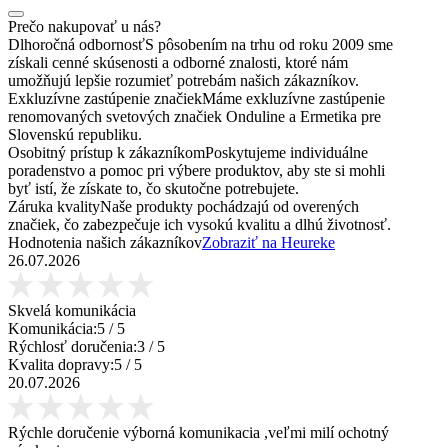
Prečo nakupovať u nás?
Dlhoročná odbornosť
S pôsobením na trhu od roku 2009 sme
získali cenné skúsenosti a odborné znalosti, ktoré nám
umožňujú lepšie rozumieť potrebám našich zákazníkov.
Exkluzívne zastúpenie značiek
Máme exkluzívne zastúpenie
renomovaných svetových značiek Onduline a Ermetika pre
Slovenskú republiku.
Osobitný prístup k zákazníkom
Poskytujeme individuálne
poradenstvo a pomoc pri výbere produktov, aby ste si mohli
byť istí, že získate to, čo skutočne potrebujete.
Záruka kvality
Naše produkty pochádzajú od overených
značiek, čo zabezpečuje ich vysokú kvalitu a dlhú životnosť.
Hodnotenia našich zákazníkov
Zobraziť na Heureke
26.07.2026
Skvelá komunikácia
Komunikácia:
5
/ 5
Rýchlosť doručenia:
3
/ 5
Kvalita dopravy:
5
/ 5
20.07.2026
Rýchle doručenie výborná komunikacia ,veľmi milí ochotný