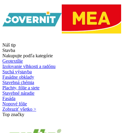
Náš tip
Stavba
Nakupujte podľa kategórie
Geotextílie
Izolovanie vlhkosti a radónu
Suchá výstavba
Fasádne obklady
Stavebná chémia
Plachty, fólie a siete
Stavebné náradie
Fasáda
Nopové fólie
Zobraziť všetko >
Top značky