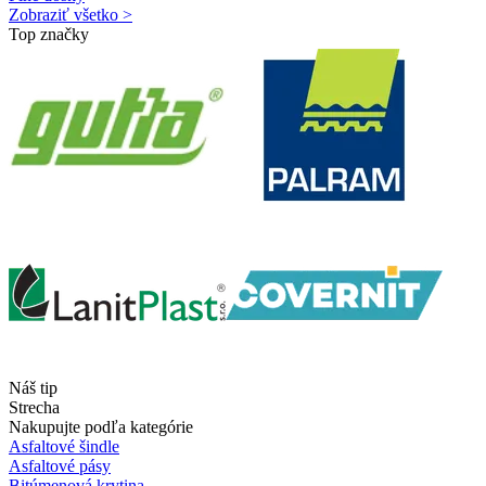
Zobraziť všetko >
Top značky
Náš tip
Strecha
Nakupujte podľa kategórie
Asfaltové šindle
Asfaltové pásy
Bitúmenová krytina