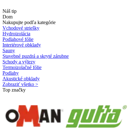
Náš tip
Dom
Nakupujte podľa kategórie
Vchodové striešky
Hydroizolácia
Podlahové fólie
Interiérové obklady
Sauny
Stavebné puzdrá a skryté zárubne
Schody a výlezy
Termoizolačné fólie
Podlahy
Akustické obklady
Zobraziť všetko >
Top značky