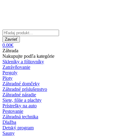
Zavrieť
0.00€
Záhrada
Nakupujte podľa kategórie
Skleníky a fóliovníky
Zatrávňovanie
Pergoly
Ploty
Záhradné domčeky
Záhradné príslušenstvo
Záhradné náradie
Siete, fólie a plachty
Prístrešky na auto
Pestovanie
Záhradná technika
Dlažba
Detský program
Sauny