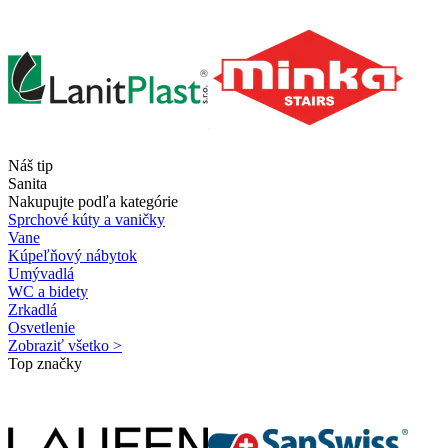
Náš tip
Sanita
Nakupujte podľa kategórie
Sprchové kúty a vaničky
Vane
Kúpeľňový nábytok
Umývadlá
WC a bidety
Zrkadlá
Osvetlenie
Zobraziť všetko >
Top značky