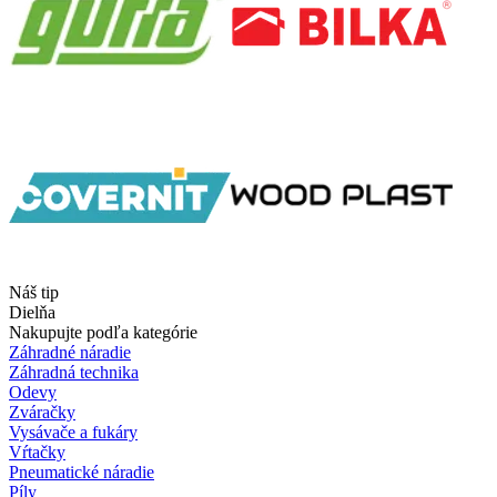
Náš tip
Dielňa
Nakupujte podľa kategórie
Záhradné náradie
Záhradná technika
Odevy
Zváračky
Vysávače a fukáry
Vŕtačky
Pneumatické náradie
Píly