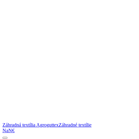
Záhradná textília Agroguttex
Záhradné textílie
NaN€