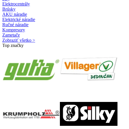
Elektrocentrály
Brúsky
AKU náradie
Elektrické náradie
Ručné náradie
Kompresory
Zametače
Zobraziť všetko >
Top značky