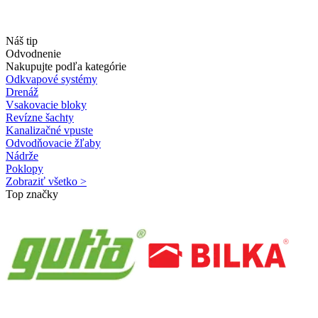
Náš tip
Odvodnenie
Nakupujte podľa kategórie
Odkvapové systémy
Drenáž
Vsakovacie bloky
Revízne šachty
Kanalizačné vpuste
Odvodňovacie žľaby
Nádrže
Poklopy
Zobraziť všetko >
Top značky